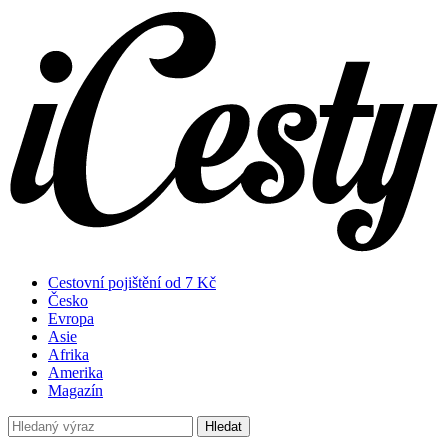
Cestovní pojištění od 7 Kč
Česko
Evropa
Asie
Afrika
Amerika
Magazín
Hledat