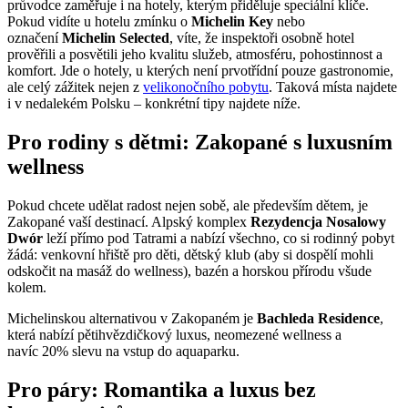
průvodce zaměřuje i na hotely, kterým přiděluje speciální klíče.
Pokud vidíte u hotelu zmínku o
Michelin Key
nebo
označení
Michelin Selected
, víte, že inspektoři osobně hotel
prověřili a posvětili jeho kvalitu služeb, atmosféru, pohostinnost a
komfort. Jde o hotely, u kterých není prvotřídní pouze gastronomie,
ale celý zážitek nejen z
velikonočního pobytu
. Taková místa najdete
i v nedalekém Polsku – konkrétní tipy najdete níže.
Pro rodiny s dětmi: Zakopané s luxusním
wellness
Pokud chcete udělat radost nejen sobě, ale především dětem, je
Zakopané vaší destinací. Alpský komplex
Rezydencja Nosalowy
Dwór
leží přímo pod Tatrami a nabízí všechno, co si rodinný pobyt
žádá: venkovní hřiště pro děti, dětský klub (aby si dospělí mohli
odskočit na masáž do wellness), bazén a horskou přírodu všude
kolem.
Michelinskou alternativou v Zakopaném je
Bachleda Residence
,
která nabízí pětihvězdičkový luxus, neomezené wellness a
navíc 20% slevu na vstup do aquaparku.
Pro páry: Romantika a luxus bez