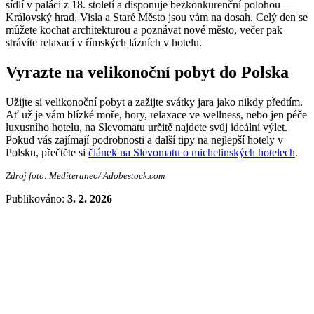
sídlí v paláci z 18. století a disponuje bezkonkurenční polohou –
Královský hrad, Visla a Staré Město jsou vám na dosah. Celý den se
můžete kochat architekturou a poznávat nové město, večer pak
strávíte relaxací v římských lázních v hotelu.
Vyrazte na velikonoční pobyt do Polska
Užijte si velikonoční pobyt a zažijte svátky jara jako nikdy předtím.
Ať už je vám blízké moře, hory, relaxace ve wellness, nebo jen péče
luxusního hotelu, na Slevomatu určitě najdete svůj ideální výlet.
Pokud vás zajímají podrobnosti a další tipy na nejlepší hotely v
Polsku, přečtěte si
článek na Slevomatu o michelinských hotelech
.
Zdroj foto: Mediteraneo/ Adobestock.com
Publikováno:
3. 2. 2026