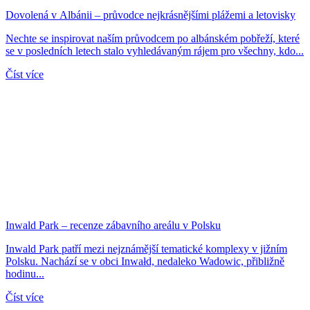
Dovolená v Albánii – průvodce nejkrásnějšími plážemi a letovisky
Nechte se inspirovat naším průvodcem po albánském pobřeží, které
se v posledních letech stalo vyhledávaným rájem pro všechny, kdo...
Číst více
Inwald Park – recenze zábavního areálu v Polsku
Inwald Park patří mezi nejznámější tematické komplexy v jižním
Polsku. Nachází se v obci Inwałd, nedaleko Wadowic, přibližně
hodinu...
Číst více