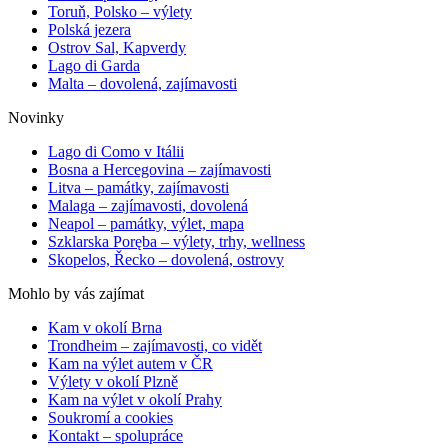
Toruň, Polsko – výlety
Polská jezera
Ostrov Sal, Kapverdy
Lago di Garda
Malta – dovolená, zajímavosti
Novinky
Lago di Como v Itálii
Bosna a Hercegovina – zajímavosti
Litva – památky, zajímavosti
Malaga – zajímavosti, dovolená
Neapol – památky, výlet, mapa
Szklarska Poręba – výlety, trhy, wellness
Skopelos, Řecko – dovolená, ostrovy
Mohlo by vás zajímat
Kam v okolí Brna
Trondheim – zajímavosti, co vidět
Kam na výlet autem v ČR
Výlety v okolí Plzně
Kam na výlet v okolí Prahy
Soukromí a cookies
Kontakt – spolupráce