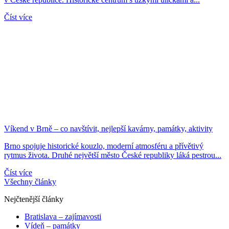
Číst více
Víkend v Brně – co navštívit, nejlepší kavárny, památky, aktivity
Brno spojuje historické kouzlo, moderní atmosféru a přívětivý
rytmus života. Druhé největší město České republiky láká pestrou...
Číst více
Všechny články
Nejčtenější články
Bratislava – zajímavosti
Vídeň – památky