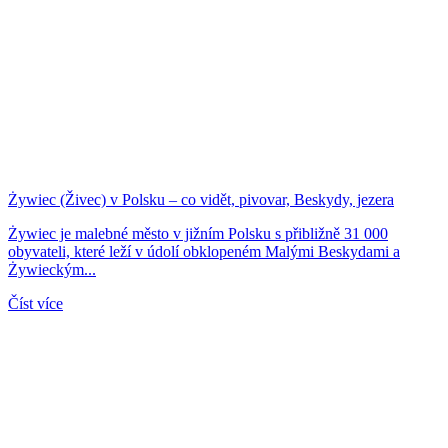
Żywiec (Živec) v Polsku – co vidět, pivovar, Beskydy, jezera
Żywiec je malebné město v jižním Polsku s přibližně 31 000
obyvateli, které leží v údolí obklopeném Malými Beskydami a
Żywieckým...
Číst více