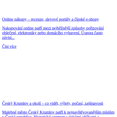
Online nákupy – recenze, slevové portály a čínské e-shopy
Nakupování online patří mezi nejběžnější způsoby pořizování
oblečení, elektroniky nebo domácího vybavení. Úspora často
závisí...
Číst více
Český Krumlov a okolí – co vidět, výlety, počasí, zajímavosti
Malebné město Český Krumlov patří k nejnavštěvovanějším místům
v České republice. Historické centrum s úzkými uličkami a...