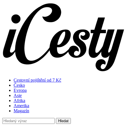
Cestovní pojištění od 7 Kč
Česko
Evropa
Asie
Afrika
Amerika
Magazín
Hledat