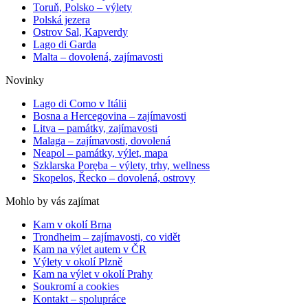
Toruň, Polsko – výlety
Polská jezera
Ostrov Sal, Kapverdy
Lago di Garda
Malta – dovolená, zajímavosti
Novinky
Lago di Como v Itálii
Bosna a Hercegovina – zajímavosti
Litva – památky, zajímavosti
Malaga – zajímavosti, dovolená
Neapol – památky, výlet, mapa
Szklarska Poręba – výlety, trhy, wellness
Skopelos, Řecko – dovolená, ostrovy
Mohlo by vás zajímat
Kam v okolí Brna
Trondheim – zajímavosti, co vidět
Kam na výlet autem v ČR
Výlety v okolí Plzně
Kam na výlet v okolí Prahy
Soukromí a cookies
Kontakt – spolupráce