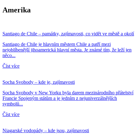
Amerika
Santiago de Chile – památky, zajímavosti, co vidět ve městě a okolí
Santiago de Chile je hlavním městem Chile a patří mezi
nejoblíbenější jihoamerická hlavní města. Je známé tím, že leží jen
něco...
Číst více
Socha Svobody – kde je, zajímavosti
Socha Svobody v New Yorku byla darem mezinárodního přátelství
Francie Spojeným státům a je jedním z nejuniverzálnějších
symbolů...
Číst více
Niagarské vodopády – kde jsou, zajímavosti