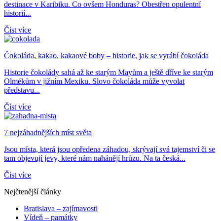
destinace v Karibiku. Co ovšem Honduras? Obestřen opulentní
historií...
Číst více
Čokoláda, kakao, kakaové boby – historie, jak se vyrábí čokoláda
Historie čokolády sahá až ke starým Mayům a ještě dříve ke starým
Olmékům v jižním Mexiku. Slovo čokoláda může vyvolat
představu...
Číst více
7 nejzáhadnějších míst světa
Jsou místa, která jsou opředena záhadou, skrývají svá tajemství či se
tam objevují jevy, které nám nahánějí hrůzu. Na ta česká...
Číst více
Nejčtenější články
Bratislava – zajímavosti
Vídeň – památky