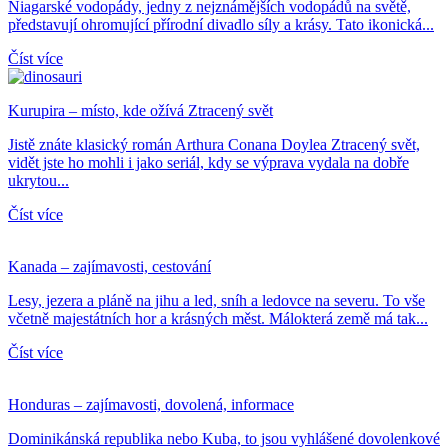
Niagarské vodopády, jedny z nejznámějších vodopádů na světě,
představují ohromující přírodní divadlo síly a krásy. Tato ikonická...
Číst více
Kurupira – místo, kde ožívá Ztracený svět
Jistě znáte klasický román Arthura Conana Doylea Ztracený svět,
vidět jste ho mohli i jako seriál, kdy se výprava vydala na dobře
ukrytou...
Číst více
Kanada – zajímavosti, cestování
Lesy, jezera a pláně na jihu a led, sníh a ledovce na severu. To vše
včetně majestátních hor a krásných měst. Málokterá země má tak...
Číst více
Honduras – zajímavosti, dovolená, informace
Dominikánská republika nebo Kuba, to jsou vyhlášené dovolenkové