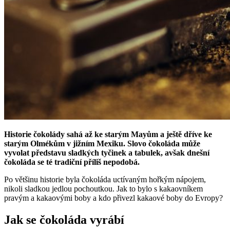
Historie čokolády sahá až ke starým Mayům a ještě dříve ke
starým Olmékům v jižním Mexiku. Slovo čokoláda může
vyvolat představu sladkých tyčinek a tabulek, avšak dnešní
čokoláda se té tradiční příliš nepodobá.
Po většinu historie byla čokoláda uctívaným hořkým nápojem,
nikoli sladkou jedlou pochoutkou. Jak to bylo s kakaovníkem
pravým a kakaovými boby a kdo přivezl kakaové boby do Evropy?
Jak se čokoláda vyrábí