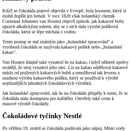
Když se čokoláda poprvé objevila v Evropě, byla luxusem, který si
mohli dopřát jen bohatí. V roce 1828 však holandský chemik
Coenraad Johannes van Houten objevil způsob, jak kakaové boby
upravit alkalickými solemi, aby se z nich dala vyrobit prášková
čokoláda, která se lépe míchala s vodou.
Tento postup se stal známým jako „holandské zpracování“ a
vyrobená čokoláda se nazývala kakaový prášek nebo „holandské
kakao“.
Van Houten údajně také vynalezl lis na kakao, i když některé zprávy
uvádějí, že stroj vynalezl jeho otec. Lis na kakao odděloval kakaové
máslo od pražených kakaových bobů a umožňoval tak levnou a
snadnou výrobu kakaového prášku, který se používal k výrobě
nejrůznějších lahodných čokoládových výrobků.
Jak holandské zpracování, tak lis na čokoládu přispěly k tomu, že se
čokoláda stala dostupnou pro každého. Otevřely také cestu k
masové výrobě čokolády.
Čokoládové tyčinky Nestlé
Po většinu 19. století se čokoláda podávala jako nápoj. Místo vody