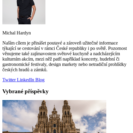
Michal Hardyn
Naším cílem je přinášet poutavé a zároveň užitečné informace
týkající se cestování v rámci České republiky i po světě. Pozornost
věnujeme také zajímavostem světové kuchyně a nadcházejícím
kulturním akcím, mezi něž patří například koncerty, hudební či
gastronomické festivaly, design markety nebo netradiční prohlídky
českých hradů a zámků.
Twitter
LinkedIn
Blog
Vybrané příspěvky