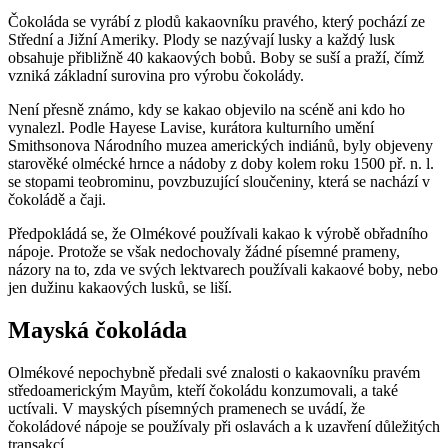
Čokoláda se vyrábí z plodů kakaovníku pravého, který pochází ze
Střední a Jižní Ameriky. Plody se nazývají lusky a každý lusk
obsahuje přibližně 40 kakaových bobů. Boby se suší a praží, čímž
vzniká základní surovina pro výrobu čokolády.
Není přesně známo, kdy se kakao objevilo na scéně ani kdo ho
vynalezl. Podle Hayese Lavise, kurátora kulturního umění
Smithsonova Národního muzea amerických indiánů, byly objeveny
starověké olmécké hrnce a nádoby z doby kolem roku 1500 př. n. l.
se stopami teobrominu, povzbuzující sloučeniny, která se nachází v
čokoládě a čaji.
Předpokládá se, že Olmékové používali kakao k výrobě obřadního
nápoje. Protože se však nedochovaly žádné písemné prameny,
názory na to, zda ve svých lektvarech používali kakaové boby, nebo
jen dužinu kakaových lusků, se liší.
Mayská čokoláda
Olmékové nepochybně předali své znalosti o kakaovníku pravém
středoamerickým Mayům, kteří čokoládu konzumovali, a také
uctívali. V mayských písemných pramenech se uvádí, že
čokoládové nápoje se používaly při oslavách a k uzavření důležitých
transakcí.