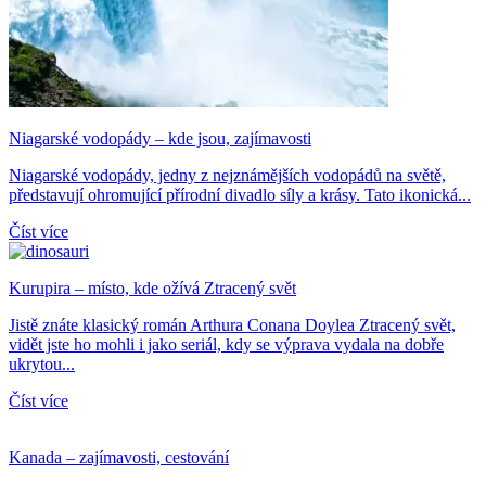
Niagarské vodopády – kde jsou, zajímavosti
Niagarské vodopády, jedny z nejznámějších vodopádů na světě,
představují ohromující přírodní divadlo síly a krásy. Tato ikonická...
Číst více
Kurupira – místo, kde ožívá Ztracený svět
Jistě znáte klasický román Arthura Conana Doylea Ztracený svět,
vidět jste ho mohli i jako seriál, kdy se výprava vydala na dobře
ukrytou...
Číst více
Kanada – zajímavosti, cestování