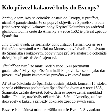
Kdo přivezl kakaové boby do Evropy?
Zprávy o tom, kdy se čokoláda dostala do Evropy, si protiřečí,
nicméně panuje shoda, že se poprvé objevila ve Španělsku. Podle
jedné verze objevil kakaové boby Kryštof Kolumbus po zadržení
obchodní lodi na cestě do Ameriky a v roce 1502 je přivezl zpět do
Španělska.
Jiný příběh uvádí, že španělský conquistador Hernan Cortes se s
čokoládou seznámil u Aztéků na Montezumově dvoře. Po návratu
do Španělska s kakaovými boby v ruce prý své znalosti o čokoládě
držel jako přísně střežené tajemství.
Třetí příběh tvrdí, že mniši, kteří v roce 1544 představili
guatemalské Maye španělskému králi Filipovi II., s sebou jako dar
přivezli také plody kakaovníku pravého – kakaové boby.
Ať už se čokoláda do Španělska dostala jakkoli, koncem 15. století
se stala oblíbenou pochoutkou španělského dvora a v roce 1585 ji
Španělsko začalo dovážet. Když další evropské země, například
Itálie a Francie, navštívily některé části Střední Ameriky, také se
dozvěděly o kakau a přivezly čokoládu zpět do svých zemí.
Brzy se čokoládová mánie rozšířila po celé Evropě. S vysokou