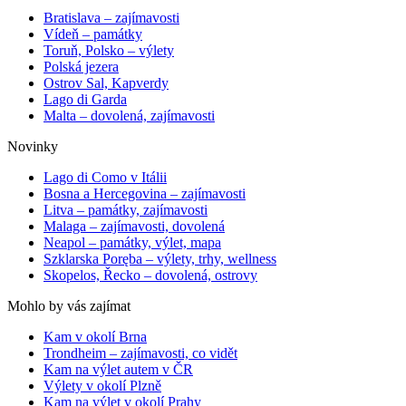
Bratislava – zajímavosti
Vídeň – památky
Toruň, Polsko – výlety
Polská jezera
Ostrov Sal, Kapverdy
Lago di Garda
Malta – dovolená, zajímavosti
Novinky
Lago di Como v Itálii
Bosna a Hercegovina – zajímavosti
Litva – památky, zajímavosti
Malaga – zajímavosti, dovolená
Neapol – památky, výlet, mapa
Szklarska Poręba – výlety, trhy, wellness
Skopelos, Řecko – dovolená, ostrovy
Mohlo by vás zajímat
Kam v okolí Brna
Trondheim – zajímavosti, co vidět
Kam na výlet autem v ČR
Výlety v okolí Plzně
Kam na výlet v okolí Prahy