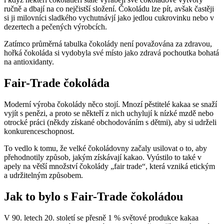
ručně a dbají na co nejčistší složení. Čokoládu lze pít, avšak častěji
si ji milovníci sladkého vychutnávjí jako jedlou cukrovinku nebo v
dezertech a pečených výrobcích.
Zatímco průměrná tabulka čokolády není považována za zdravou,
hořká čokoláda si vydobyla své místo jako zdravá pochoutka bohatá
na antioxidanty.
Fair-Trade čokoláda
Moderní výroba čokolády něco stojí. Mnozí pěstitelé kakaa se snaží
vyjít s penězi, a proto se někteří z nich uchylují k nízké mzdě nebo
otrocké práci (někdy získané obchodováním s dětmi), aby si udrželi
konkurenceschopnost.
To vedlo k tomu, že velké čokoládovny začaly usilovat o to, aby
přehodnotily způsob, jakým získávají kakao. Vyústilo to také v
apely na větší množství čokolády „fair trade“, která vzniká etickým
a udržitelným způsobem.
Jak to bylo s Fair-Trade čokoládou
V 90. letech 20. století se přesně 1 % světové produkce kakaa