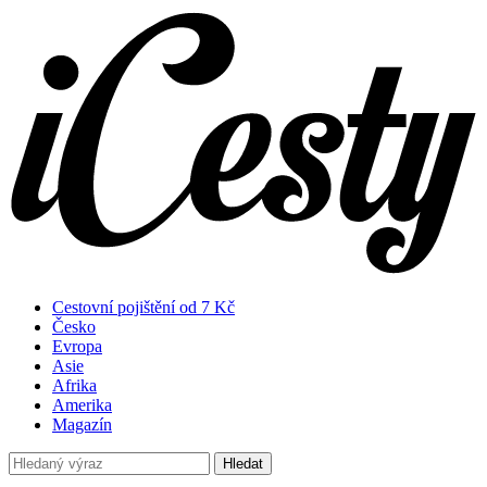
Cestovní pojištění od 7 Kč
Česko
Evropa
Asie
Afrika
Amerika
Magazín
Hledat