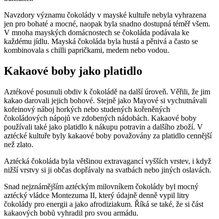
Navzdory významu čokolády v mayské kultuře nebyla vyhrazena
jen pro bohaté a mocné, naopak byla snadno dostupná téměř všem.
V mnoha mayských domácnostech se čokoláda podávala ke
každému jídlu. Mayská čokoláda byla hustá a pěnivá a často se
kombinovala s chilli papričkami, medem nebo vodou.
Kakaové boby jako platidlo
Aztékové posunuli obdiv k čokoládě na další úroveň. Věřili, že jim
kakao darovali jejich bohové. Stejně jako Mayové si vychutnávali
kofeinový náboj horkých nebo studených kořeněných
čokoládových nápojů ve zdobených nádobách. Kakaové boby
používali také jako platidlo k nákupu potravin a dalšího zboží. V
aztécké kultuře byly kakaové boby považovány za platidlo cennější
než zlato.
Aztécká čokoláda byla většinou extravagancí vyšších vrstev, i když
nižší vrstvy si ji občas dopřávaly na svatbách nebo jiných oslavách.
Snad nejznámějším aztéckým milovníkem čokolády byl mocný
aztécký vládce Montezuma II, který údajně denně vypil litry
čokolády pro energii a jako afrodiziakum. Říká se také, že si část
kakaových bobů vyhradil pro svou armádu.