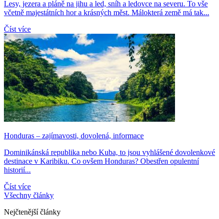
Lesy, jezera a pláně na jihu a led, sníh a ledovce na severu. To vše
včetně majestátních hor a krásných měst. Málokterá země má tak...
Číst více
Honduras – zajímavosti, dovolená, informace
Dominikánská republika nebo Kuba, to jsou vyhlášené dovolenkové
destinace v Karibiku. Co ovšem Honduras? Obestřen opulentní
historií...
Číst více
Všechny články
Nejčtenější články