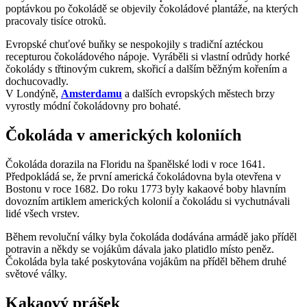
poptávkou po čokoládě se objevily čokoládové plantáže, na kterých
pracovaly tisíce otroků.
Evropské chuťové buňky se nespokojily s tradiční aztéckou
recepturou čokoládového nápoje. Vyráběli si vlastní odrůdy horké
čokolády s třtinovým cukrem, skořicí a dalším běžným kořením a
dochucovadly.
V Londýně,
Amsterdamu
a dalších evropských městech brzy
vyrostly módní čokoládovny pro bohaté.
Čokoláda v amerických koloniích
Čokoláda dorazila na Floridu na španělské lodi v roce 1641.
Předpokládá se, že první americká čokoládovna byla otevřena v
Bostonu v roce 1682. Do roku 1773 byly kakaové boby hlavním
dovozním artiklem amerických kolonií a čokoládu si vychutnávali
lidé všech vrstev.
Během revoluční války byla čokoláda dodávána armádě jako příděl
potravin a někdy se vojákům dávala jako platidlo místo peněz.
Čokoláda byla také poskytována vojákům na příděl během druhé
světové války.
Kakaový prášek