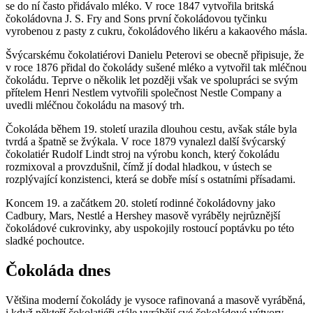
se do ní často přidávalo mléko. V roce 1847 vytvořila britská
čokoládovna J. S. Fry and Sons první čokoládovou tyčinku
vyrobenou z pasty z cukru, čokoládového likéru a kakaového másla.
Švýcarskému čokolatiérovi Danielu Peterovi se obecně připisuje, že
v roce 1876 přidal do čokolády sušené mléko a vytvořil tak mléčnou
čokoládu. Teprve o několik let později však ve spolupráci se svým
přítelem Henri Nestlem vytvořili společnost Nestle Company a
uvedli mléčnou čokoládu na masový trh.
Čokoláda během 19. století urazila dlouhou cestu, avšak stále byla
tvrdá a špatně se žvýkala. V roce 1879 vynalezl další švýcarský
čokolatiér Rudolf Lindt stroj na výrobu konch, který čokoládu
rozmixoval a provzdušnil, čímž jí dodal hladkou, v ústech se
rozplývající konzistenci, která se dobře mísí s ostatními přísadami.
Koncem 19. a začátkem 20. století rodinné čokoládovny jako
Cadbury, Mars, Nestlé a Hershey masově vyráběly nejrůznější
čokoládové cukrovinky, aby uspokojily rostoucí poptávku po této
sladké pochoutce.
Čokoláda dnes
Většina moderní čokolády je vysoce rafinovaná a masově vyráběná,
i když někteří čokolatiéři stále vyrábějí své čokoládové výtvory