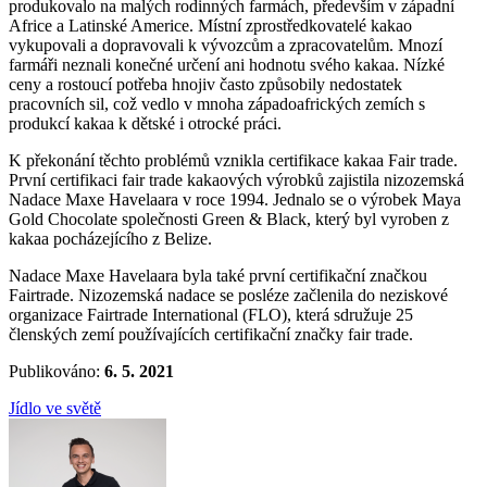
produkovalo na malých rodinných farmách, především v západní
Africe a Latinské Americe. Místní zprostředkovatelé kakao
vykupovali a dopravovali k vývozcům a zpracovatelům. Mnozí
farmáři neznali konečné určení ani hodnotu svého kakaa. Nízké
ceny a rostoucí potřeba hnojiv často způsobily nedostatek
pracovních sil, což vedlo v mnoha západoafrických zemích s
produkcí kakaa k dětské i otrocké práci.
K překonání těchto problémů vznikla certifikace kakaa Fair trade.
První certifikaci fair trade kakaových výrobků zajistila nizozemská
Nadace Maxe Havelaara v roce 1994. Jednalo se o výrobek Maya
Gold Chocolate společnosti Green & Black, který byl vyroben z
kakaa pocházejícího z Belize.
Nadace Maxe Havelaara byla také první certifikační značkou
Fairtrade. Nizozemská nadace se posléze začlenila do neziskové
organizace Fairtrade International (FLO), která sdružuje 25
členských zemí používajících certifikační značky fair trade.
Publikováno:
6. 5. 2021
Jídlo ve světě