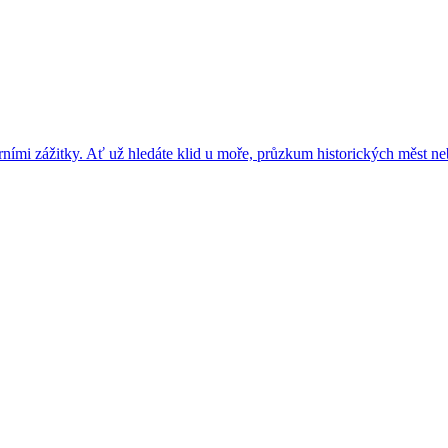
i jarními zážitky. Ať už hledáte klid u moře, průzkum historických měst