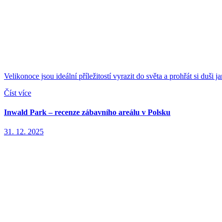
Velikonoce jsou ideální příležitostí vyrazit do světa a prohřát si duš
Číst více
Inwald Park – recenze zábavního areálu v Polsku
31. 12. 2025