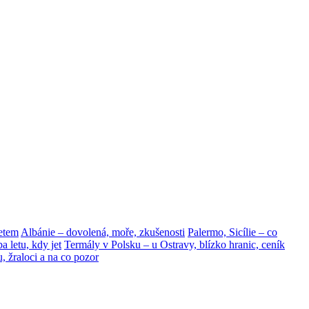
netem
Albánie – dovolená, moře, zkušenosti
Palermo, Sicílie – co
a letu, kdy jet
Termály v Polsku – u Ostravy, blízko hranic, ceník
, žraloci a na co pozor