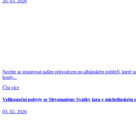
20. 03. 2026
Nechte se inspirovat naším průvodcem po albánském pobřeží, které se
kouty...
Číst více
Velikonoční pobyty se Slevomatem: Svátky jara v michelinském s
03. 02. 2026