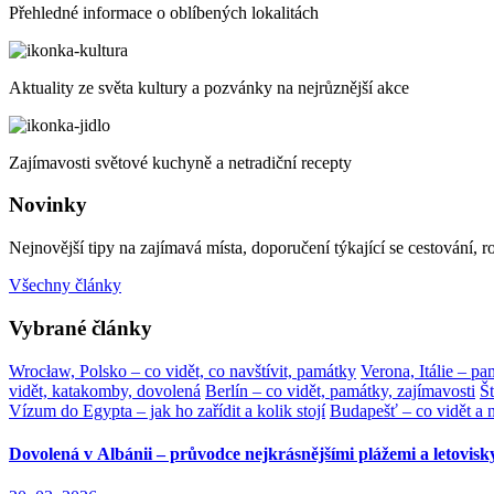
Přehledné informace o oblíbených lokalitách
Aktuality ze světa kultury a pozvánky na nejrůznější akce
Zajímavosti světové kuchyně a netradiční recepty
Novinky
Nejnovější tipy na zajímavá místa, doporučení týkající se cestování, 
Všechny články
Vybrané články
Wrocław, Polsko – co vidět, co navštívit, památky
Verona, Itálie – pa
vidět, katakomby, dovolená
Berlín – co vidět, památky, zajímavosti
Št
Vízum do Egypta – jak ho zařídit a kolik stojí
Budapešť – co vidět a n
Dovolená v Albánii – průvodce nejkrásnějšími plážemi a letovisk