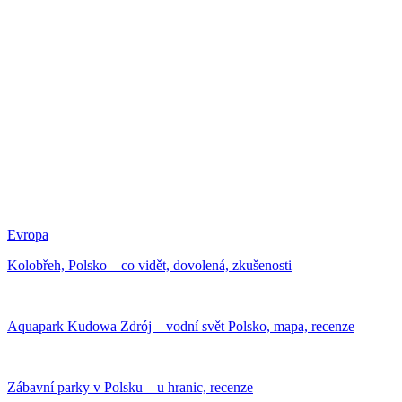
Evropa
Kolobřeh, Polsko – co vidět, dovolená, zkušenosti
Aquapark Kudowa Zdrój – vodní svět Polsko, mapa, recenze
Zábavní parky v Polsku – u hranic, recenze