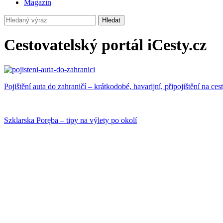
Magazín
Hledat
Cestovatelský portál iCesty.cz
Pojištění auta do zahraničí – krátkodobé, havarijní, připojištění na ces
Szklarska Poręba – tipy na výlety po okolí