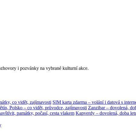
rozhovory i pozvánky na vybrané kulturní akce.
mátky, co vidět, zajímavosti
SIM karta zdarma – volání i datová s inter
ětín, Polsko – co vidět, průvodce, zajímavosti
Zanzibar – dovolená, dob
avštívit, památky, počasí, cesta vlakem
Kapverdy – dovolená, doba letu
y