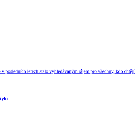
 v posledních letech stalo vyhledávaným rájem pro všechny, kdo chtěj
tylu