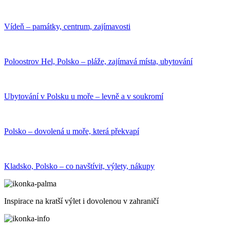
Vídeň – památky, centrum, zajímavosti
Poloostrov Hel, Polsko – pláže, zajímavá místa, ubytování
Ubytování v Polsku u moře – levně a v soukromí
Polsko – dovolená u moře, která překvapí
Kladsko, Polsko – co navštívit, výlety, nákupy
Inspirace na kratší výlet i dovolenou v zahraničí