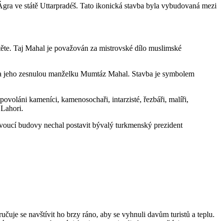
gra ve státě Uttarpradéš. Tato ikonická stavba byla vybudovaná mezi
ítěte. Taj Mahal je považován za mistrovské dílo muslimské
na jeho zesnulou manželku Mumtáz Mahal. Stavba je symbolem
voláni kameníci, kamenosochaři, intarzisté, řezbáři, malíři,
 Lahori.
voucí budovy nechal postavit bývalý turkmenský prezident
čuje se navštívit ho brzy ráno, aby se vyhnuli davům turistů a teplu.