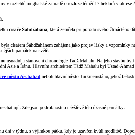
y v rozlehlé mughalské zahradě o rozloze téměř 17 hektarů v okrese Á
ů
.
želku
císaře Šáhdžahána
, která zemřela při porodu svého čtrnáctého d
a byla císařem Šáhdžahánem zahájena jako projev lásky a vzpomínky 
snějších památek na světě.
u usnadnila stanovení chronologie Tádž Mahalu. Na jeho stavbu byli po
e Střední Asie a Íránu. Hlavním architektem Tádž Mahalu byl Ustad-Ahmad
vé město Ašchabad
neboli hlavní město Turkmenistánu, jehož bělosk
í nechat ujít. Zde jsou podrobnosti o návštěvě této úžasné památky:
nu dní v týdnu, s výjimkou pátku, kdy je uzavřen kvůli modlitbě. Doporu