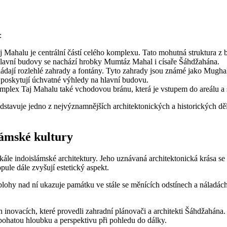
:
 Mahalu je centrální částí celého komplexu. Tato mohutná struktura 
avní budovy se nachází hrobky Mumtáz Mahal i císaře Šáhdžahána.
dají rozlehlé zahrady a fontány. Tyto zahrady jsou známé jako Mugha
 poskytují úchvatné výhledy na hlavní budovu.
lex Taj Mahalu také vchodovou bránu, která je vstupem do areálu a sy
dstavuje jedno z nejvýznamnějších architektonických a historických děl 
lámské kultury
škále indoislámské architektury. Jeho uznávaná architektonická krása 
ule dále zvyšují estetický aspekt.
lohy nad ní ukazuje památku ve stále se měnících odstínech a náladác
novacích, které provedli zahradní plánovači a architekti Šáhdžahána.
 bohatou hloubku a perspektivu při pohledu do dálky.