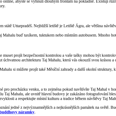
nline, abyste se vyhnuli dlouhým frontám na pokladně. Existují různé t
ury.
státě Uttarpradéš. Nejbližší letiště je Letiště Ágra, ale většina návšt
aj Mahalu buď taxíkem, tuktukem nebo místním autobusem. Mnoho hotel
e muset projít bezpečnostní kontrolou a vaše tašky mohou být kontrolo
t úchvatnou architekturu Taj Mahalu, která vás okouzlí svou krásou a d
ahalu si můžete projít také Měsíční zahrady a další okolní struktury, k
é pro procházku venku, a to zejména pokud navštívíte Taj Mahal v hor
álu Taj Mahalu, ale uvnitř hlavní budovy je zakázáno fotografování ble
yklosti a respektujte místní kulturu a tradice během návštěvy Taj Mah
oznání jedné z nejvýznamnějších a nejkrásnějších památek na světě. Bu
buddhovy náramky
.