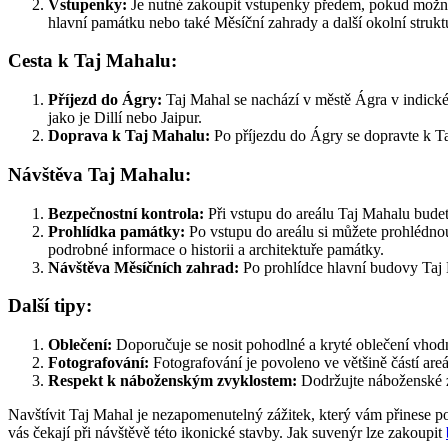
Vstupenky:
Je nutné zakoupit vstupenky předem, pokud možno o
hlavní památku nebo také Měsíční zahrady a další okolní strukt
Cesta k Taj Mahalu:
Příjezd do Ágry:
Taj Mahal se nachází v městě Ágra v indickém 
jako je Dillí nebo Jaipur.
Doprava k Taj Mahalu:
Po příjezdu do Ágry se dopravte k T
Návštěva Taj Mahalu:
Bezpečnostní kontrola:
Při vstupu do areálu Taj Mahalu budet
Prohlídka památky:
Po vstupu do areálu si můžete prohlédnou
podrobné informace o historii a architektuře památky.
Návštěva Měsíčních zahrad:
Po prohlídce hlavní budovy Taj M
Další tipy:
Oblečení:
Doporučuje se nosit pohodlné a kryté oblečení vhodn
Fotografování:
Fotografování je povoleno ve většině částí are
Respekt k náboženským zvyklostem:
Dodržujte náboženské zv
Navštívit Taj Mahal je nezapomenutelný zážitek, který vám přinese p
vás čekají při návštěvě této ikonické stavby. Jak suvenýr lze zakoupit