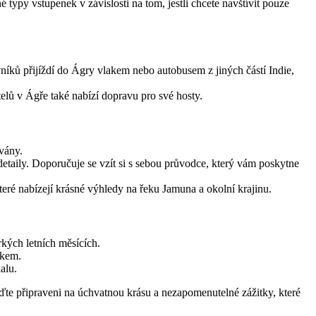
ypy vstupenek v závislosti na tom, jestli chcete navštívit pouze
ěvníků přijíždí do Ágry vlakem nebo autobusem z jiných částí Indie,
ů v Ágře také nabízí dopravu pro své hosty.
vány.
etaily. Doporučuje se vzít si s sebou průvodce, který vám poskytne
teré nabízejí krásné výhledy na řeku Jamuna a okolní krajinu.
kých letních měsících.
skem.
alu.
ďte připraveni na úchvatnou krásu a nezapomenutelné zážitky, které