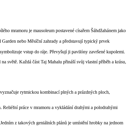
z bílého mramoru je mausoleum postavené císařem Šáhdžahánem jako
l Garden nebo Měsíční zahrady a představují typický prvek
mbolizuje vstup do ráje. Převyšují ji pavilóny završené kupolemi.
na světě. Každá část Taj Mahalu přináší svůj vlastní příběh a krásu,
se vyznačuje rytmickou kombinací plných a prázdných ploch,
h. Reliéfní práce v mramoru a vykládání drahými a polodrahými
 Jedním z takových geniálních plánů je umístění hrobky na jednom