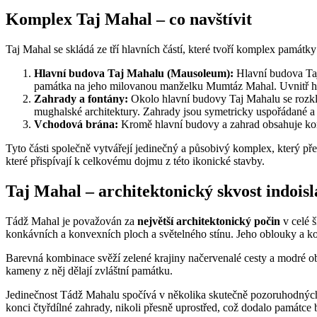
Komplex Taj Mahal – co navštívit
Taj Mahal se skládá ze tří hlavních částí, které tvoří komplex památky
Hlavní budova Taj Mahalu (Mausoleum):
Hlavní budova Taj
památka na jeho milovanou manželku Mumtáz Mahal. Uvnitř hl
Zahrady a fontány:
Okolo hlavní budovy Taj Mahalu se rozklá
mughalské architektury. Zahrady jsou symetricky uspořádané a
Vchodová brána:
Kromě hlavní budovy a zahrad obsahuje komp
Tyto části společně vytvářejí jedinečný a působivý komplex, který pře
které přispívají k celkovému dojmu z této ikonické stavby.
Taj Mahal – architektonický skvost indois
Tádž Mahal je považován za
největší architektonický počin
v celé 
konkávních a konvexních ploch a světelného stínu. Jeho oblouky a kop
Barevná kombinace svěží zelené krajiny načervenalé cesty a modré ob
kameny z něj dělají zvláštní památku.
Jedinečnost Tádž Mahalu spočívá v několika skutečně pozoruhodných i
konci čtyřdílné zahrady, nikoli přesně uprostřed, což dodalo památce