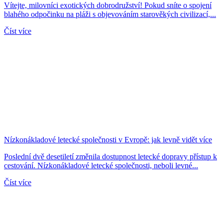
Vítejte, milovníci exotických dobrodružství! Pokud sníte o spojení
blahého odpočinku na pláži s objevováním starověkých civilizací,...
Číst více
Nízkonákladové letecké společnosti v Evropě: jak levně vidět více
Poslední dvě desetiletí změnila dostupnost letecké dopravy přístup k
cestování. Nízkonákladové letecké společnosti, neboli levné...
Číst více