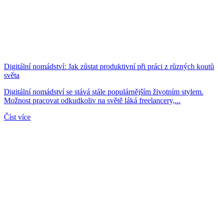
Digitální nomádství: Jak zůstat produktivní při práci z různých koutů
světa
Digitální nomádství se stává stále populárnějším životním stylem.
Možnost pracovat odkudkoliv na světě láká freelancery,...
Číst více