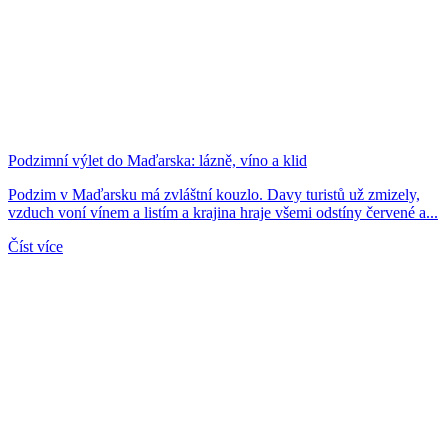
Podzimní výlet do Maďarska: lázně, víno a klid
Podzim v Maďarsku má zvláštní kouzlo. Davy turistů už zmizely,
vzduch voní vínem a listím a krajina hraje všemi odstíny červené a...
Číst více