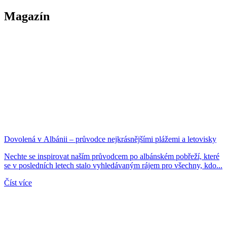
Magazín
Dovolená v Albánii – průvodce nejkrásnějšími plážemi a letovisky
Nechte se inspirovat naším průvodcem po albánském pobřeží, které
se v posledních letech stalo vyhledávaným rájem pro všechny, kdo...
Číst více