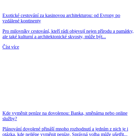
Exotické cestování za kasinovou architekturou: od Evropy po
vzdálené kontinenty
Pro milovníky cestování, kteří rádi objevují nejen přírodu a památky,
ale také kulturní a architektonické skvosty, může být...
Číst více
Kde vyměnit peníze na dovolenou: Banka, směnárna nebo online
služby?
Plánování dovolené přináší mnoho rozhodnutí a jedním z nich je i
otázka, kde nejlépe vyměnit peníze. Správná volba může ušetřit...