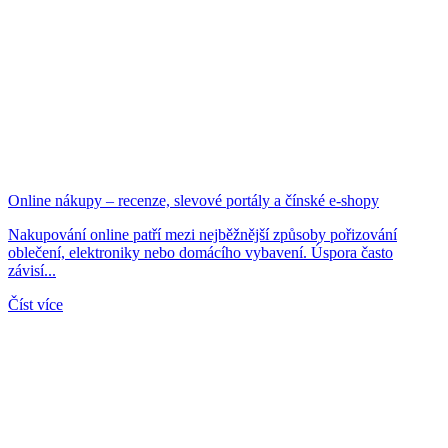
Online nákupy – recenze, slevové portály a čínské e-shopy
Nakupování online patří mezi nejběžnější způsoby pořizování
oblečení, elektroniky nebo domácího vybavení. Úspora často
závisí...
Číst více