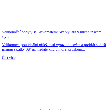
Velikonoční pobyty se Slevomatem: Svátky jara v michelinském
stylu
Velikonoce jsou ideální příležitostí vyrazit do světa a prohřát si duši
jarními zážitky. Ať už hledáte klid u moře, průzkum...
Číst více