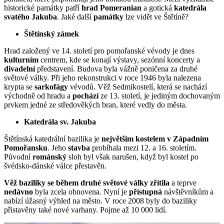
historické památky patří
hrad Pomeranian
a gotická
katedrála
svatého Jakuba
. Jaké další
památky
lze vidět ve Štětíně?
Štětínský zámek
Hrad založený ve 14. století pro pomořanské vévody je dnes
kulturním
centrem, kde se konají výstavy, sezónní koncerty a
divadelní
představení. Budova byla vážně poničena za druhé
světové války. Při jeho rekonstrukci v roce 1946 byla nalezena
krypta se
sarkofágy
vévodů. Věž Sedmikostelí, která se nachází
východně od hradu a
pochází
ze 13. století, je jediným dochovaným
prvkem jedné ze středověkých bran, které vedly do města.
Katedrála sv. Jakuba
Štětínská katedrální bazilika je
největším kostelem v Západním
Pomořansku
. Jeho
stavba
probíhala mezi 12. a 16. stoletím.
Původní
románský
sloh byl však narušen, když byl kostel po
švédsko-dánské válce přestavěn.
Věž baziliky se během druhé světové války zřítila
a teprve
nedávno
byla zcela obnovena. Nyní je
přístupná
návštěvníkům a
nabízí úžasný výhled na město. V roce 2008 byly do baziliky
přistavěny také nové varhany. Pojme až 10 000 lidí.