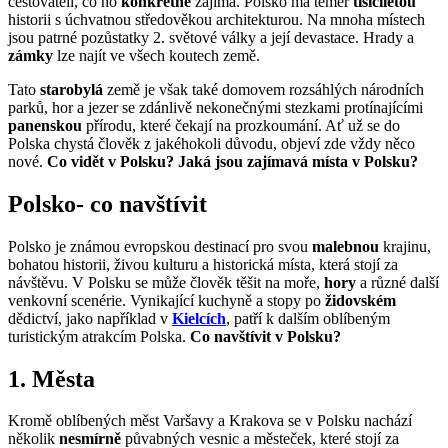
cestovateli, co ho
konkrétně
zajímá. Polsko má téměř
tisíciletou
historii s úchvatnou středověkou architekturou. Na mnoha místech
jsou patrné pozůstatky 2. světové války a její devastace. Hrady a
zámky
lze najít ve všech koutech země.
Tato
starobylá
země je však také domovem rozsáhlých národních
parků, hor a jezer se zdánlivě nekonečnými stezkami protínajícími
panenskou
přírodu, které čekají na prozkoumání. Ať už se do
Polska chystá člověk z jakéhokoli důvodu, objeví zde vždy něco
nové.
Co vidět v Polsku? Jaká jsou zajímavá místa v Polsku?
Polsko- co navštívit
Polsko je známou evropskou destinací pro svou
malebnou
krajinu,
bohatou historii, živou kulturu a historická místa, která stojí za
návštěvu. V Polsku se může člověk těšit na moře,
hory
a různé další
venkovní scenérie. Vynikající kuchyně a stopy po
židovském
dědictví, jako například v
Kielcích
, patří k dalším oblíbeným
turistickým atrakcím Polska.
Co navštívit v Polsku?
1. Města
Kromě oblíbených měst Varšavy a Krakova se v Polsku nachází
několik
nesmírně
půvabných vesnic a městeček, které stojí za