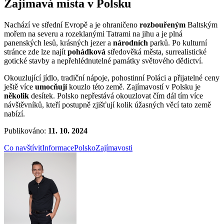
Zajímavá místa v Polsku
Nachází ve střední Evropě a je ohraničeno
rozbouřeným
Baltským
mořem na severu a rozeklanými Tatrami na jihu a je plná
panenských lesů, krásných jezer a
národních
parků. Po kulturní
stránce zde lze najít
pohádková
středověká města, surrealistické
gotické stavby a nepřehlédnutelné památky světového dědictví.
Okouzlující jídlo, tradiční nápoje, pohostinní Poláci a přijatelné ceny
ještě více
umocňují
kouzlo této země. Zajímavostí v Polsku je
několik
desítek. Polsko nepřestává okouzlovat čím dál tím více
návštěvníků, kteří postupně zjišťují kolik úžasných věcí tato země
nabízí.
Publikováno:
11. 10. 2024
Co navštívit
Informace
Polsko
Zajímavosti