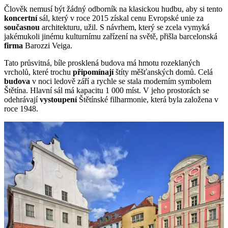
Člověk nemusí být žádný odborník na klasickou hudbu, aby si tento
koncertní
sál, který v roce 2015 získal cenu Evropské unie za
současnou
architekturu, užil. S návrhem, který se zcela vymyká
jakémukoli jinému kulturnímu zařízení na světě, přišla barcelonská
firma
Barozzi Veiga.
Tato průsvitná, bíle prosklená budova má hmotu rozeklaných
vrcholů, které trochu
připomínají
štíty měšťanských domů. Celá
budova
v noci ledově září a rychle se stala moderním symbolem
Štětína. Hlavní sál má kapacitu 1 000 míst. V jeho prostorách se
odehrávají
vystoupení
Štětínské filharmonie, která byla založena v
roce 1948.