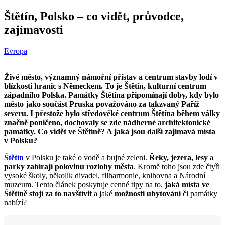
Štětín, Polsko – co vidět, průvodce,
zajímavosti
Evropa
Živé město, významný námořní přístav a centrum stavby lodí v
blízkosti hranic s Německem. To je Štětín, kulturní centrum
západního Polska. Památky Štětína připomínají doby, kdy bylo
město jako součást Pruska považováno za takzvaný Paříž
severu. I přestože bylo středověké centrum Štětína během války
značně poničeno, dochovaly se zde nádherné architektonické
památky. Co vidět ve Štětíně? A jaká jsou další zajímavá místa
v Polsku?
Štětín
v Polsku je také o vodě a bujné zeleni.
Řeky, jezera, lesy
a
parky
zabírají polovinu rozlohy města
. Kromě toho jsou zde čtyři
vysoké školy, několik divadel, filharmonie, knihovna a Národní
muzeum. Tento článek poskytuje cenné tipy na to,
jaká místa ve
Štětíně stojí za to navštívit
a jaké
možnosti ubytování
či památky
nabízí?