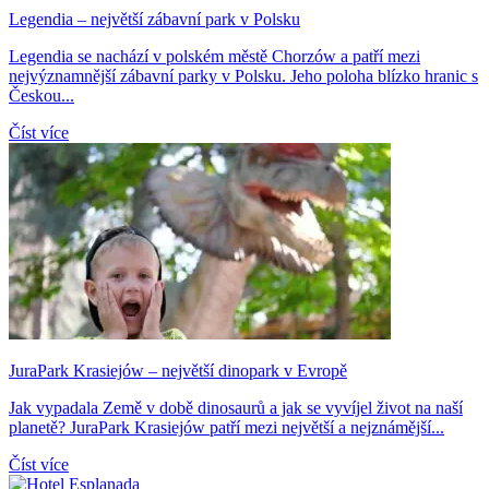
Legendia – největší zábavní park v Polsku
Legendia se nachází v polském městě Chorzów a patří mezi
nejvýznamnější zábavní parky v Polsku. Jeho poloha blízko hranic s
Českou...
Číst více
JuraPark Krasiejów – největší dinopark v Evropě
Jak vypadala Země v době dinosaurů a jak se vyvíjel život na naší
planetě? JuraPark Krasiejów patří mezi největší a nejznámější...
Číst více