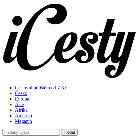
Cestovní pojištění od 7 Kč
Česko
Evropa
Asie
Afrika
Amerika
Magazín
Hledat