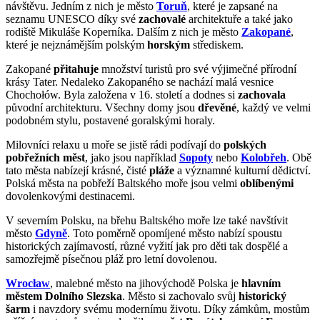
návštěvu. Jedním z nich je město
Toruň
, které je zapsané na
seznamu UNESCO díky své
zachovalé
architektuře a také jako
rodiště Mikuláše Koperníka. Dalším z nich je město
Zakopané
,
které je nejznámějším polským
horským
střediskem.
Zakopané
přitahuje
množství turistů pro své výjimečné přírodní
krásy Tater. Nedaleko Zakopaného se nachází malá vesnice
Chochołów. Byla založena v 16. století a dodnes si
zachovala
původní architekturu. Všechny domy jsou
dřevěné
, každý ve velmi
podobném stylu, postavené goralskými horaly.
Milovníci relaxu u moře se jistě rádi podívají do
polských
pobřežních měst
, jako jsou například
Sopoty
nebo
Kolobřeh
. Obě
tato města nabízejí krásné, čisté
pláže
a významné kulturní dědictví.
Polská města na pobřeží Baltského moře jsou velmi
oblíbenými
dovolenkovými destinacemi.
V severním Polsku, na břehu Baltského moře lze také navštívit
město
Gdyně
. Toto poměrně opomíjené město nabízí spoustu
historických zajímavostí, různé vyžití jak pro děti tak dospělé a
samozřejmě písečnou pláž pro letní dovolenou.
Wrocław
, malebné město na jihovýchodě Polska je
hlavním
městem Dolního Slezska
. Město si zachovalo svůj
historický
šarm
i navzdory svému modernímu životu. Díky zámkům, mostům