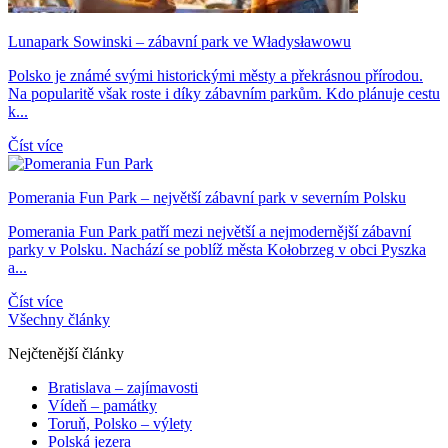
Lunapark Sowinski – zábavní park ve Władysławowu
Polsko je známé svými historickými městy a překrásnou přírodou.
Na popularitě však roste i díky zábavním parkům. Kdo plánuje cestu
k...
Číst více
Pomerania Fun Park – největší zábavní park v severním Polsku
Pomerania Fun Park patří mezi největší a nejmodernější zábavní
parky v Polsku. Nachází se poblíž města Kołobrzeg v obci Pyszka
a...
Číst více
Všechny články
Nejčtenější články
Bratislava – zajímavosti
Vídeň – památky
Toruň, Polsko – výlety
Polská jezera