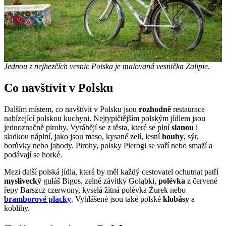
Jednou z nejhezčích vesnic Polska je malovaná vesnička Zalipie.
Co navštívit v Polsku
Dalším místem, co navštívit v Polsku jsou
rozhodně
restaurace
nabízející polskou kuchyni. Nejtypičtějším polským jídlem jsou
jednoznačně pirohy. Vyrábějí se z těsta, které se plní
slanou
i
sladkou náplní, jako jsou maso, kysané zelí, lesní
houby
, sýr,
borůvky nebo jahody. Pirohy, polsky Pierogi se vaří nebo smaží a
podávají se horké.
Mezi další polská jídla, která by měl každý cestovatel ochutnat patří
myslivecký
guláš Bigos, zelné závitky Gołąbki,
polévka
z červené
řepy Barszcz czerwony, kyselá žitná polévka Żurek nebo
bramborové placky
. Vyhlášené jsou také polské
klobásy
a
koblihy.