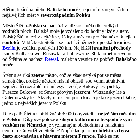
Štětín
, ležící na břehu
Baltského moře
, je jedním z největších a
nejživějších měst v
severozápadním Polsku
.
Město Štětín-Polsko se nachází v blízkosti několika velkých
vodních
ploch. Baltské moře je vzdáleno do hodiny jízdy autem.
Polský Štětín leží v deltě řeky Odry a městem protéká několik jejích
soutoků
. V blízkosti Štětína se nachází německo-polská
hranice.
Berlín
je vzdálen pouhých 120 km. Nejbližší
hraniční přechody
jsou v Kolbaskowě, Rosowku a Lubieszyně. 80 kilometrů severně
od Štětína se nachází
Rewal
, malebná vesnice na pobřeží
Baltského
moře
.
Štětínu se říká
zelené
město, což se však netýká pouze města
samotného, protože některé místní oblasti jsou velmi atraktivní,
zejména tři rozsáhlé místní lesy. Tvoří je Bukový les,
polsky
Puszcza Bukowa, se Smaragdovým
jezerem
, Wkrzanský les a
Goleniowský les. Skvělým místem pro rekreaci je také jezero Dabie,
jedno z největších jezer v Polsku.
Dnes patří Štětín s přibližně 406 000 obyvateli k
největším městům
v Polsku
. Díky své poloze a
silným kulturním
a
hospodářským
vazbám na
Německo
je významným obchodním a tranzitním
centrem. Co vidět ve Štětíně? Například jeho
architektura bývá
často srovnávána s hlavním městem Francie
. Také se mu