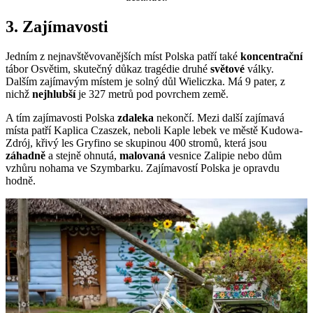
3. Zajímavosti
Jedním z nejnavštěvovanějších míst Polska patří také
koncentrační
tábor Osvětim, skutečný důkaz tragédie druhé
světové
války.
Dalším zajímavým místem je solný důl Wieliczka. Má 9 pater, z
nichž
nejhlubší
je 327 metrů pod povrchem země.
A tím zajímavosti Polska
zdaleka
nekončí. Mezi další zajímavá
místa patří Kaplica Czaszek, neboli Kaple lebek ve městě Kudowa-
Zdrój, křivý les Gryfino se skupinou 400 stromů, která jsou
záhadně
a stejně ohnutá,
malovaná
vesnice Zalipie nebo dům
vzhůru nohama ve Szymbarku. Zajímavostí Polska je opravdu
hodně.