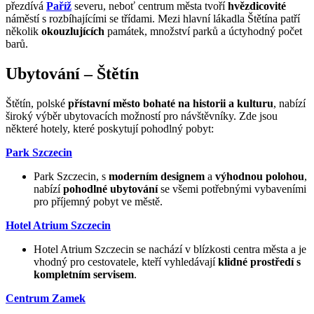
přezdívá
Paříž
severu, neboť centrum města tvoří
hvězdicovité
náměstí s rozbíhajícími se třídami. Mezi hlavní lákadla Štětína patří
několik
okouzlujících
památek, množství parků a úctyhodný počet
barů.
Ubytování – Štětín
Štětín, polské
přístavní město bohaté na historii a kulturu
, nabízí
široký výběr ubytovacích možností pro návštěvníky. Zde jsou
některé hotely, které poskytují pohodlný pobyt:
Park Szczecin
Park Szczecin, s
moderním designem
a
výhodnou polohou
,
nabízí
pohodlné ubytování
se všemi potřebnými vybaveními
pro příjemný pobyt ve městě.
Hotel Atrium Szczecin
Hotel Atrium Szczecin se nachází v blízkosti centra města a je
vhodný pro cestovatele, kteří vyhledávají
klidné prostředí s
kompletním servisem
.
Centrum Zamek