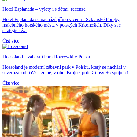
Hotel Esplanada – výlety i s dětmi, recenze
Hotel Esplanada se nachází přímo v centru Szklarské Poręby,
malebného horského města v polských Krkonoších. Díky své
strategické...
Číst více
Hossoland – zábavní Park Rozrywki v Polsku
Hossoland je moderní zábavní park v Polsku, který se nachází v
severozápadní části země, v obci Brojce, poblíž trasy S6 spojující...
Číst více