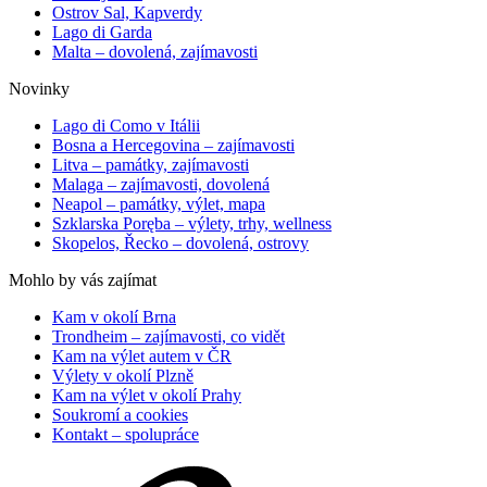
Ostrov Sal, Kapverdy
Lago di Garda
Malta – dovolená, zajímavosti
Novinky
Lago di Como v Itálii
Bosna a Hercegovina – zajímavosti
Litva – památky, zajímavosti
Malaga – zajímavosti, dovolená
Neapol – památky, výlet, mapa
Szklarska Poręba – výlety, trhy, wellness
Skopelos, Řecko – dovolená, ostrovy
Mohlo by vás zajímat
Kam v okolí Brna
Trondheim – zajímavosti, co vidět
Kam na výlet autem v ČR
Výlety v okolí Plzně
Kam na výlet v okolí Prahy
Soukromí a cookies
Kontakt – spolupráce