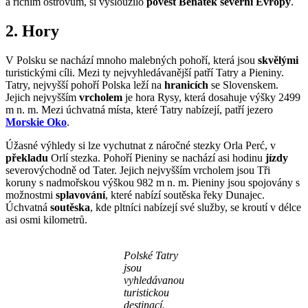
a říčním ostrovům, si vysloužilo
pověst Benátek severní Evropy
.
2. Hory
V Polsku se nachází mnoho malebných pohoří, která jsou
skvělými
turistickými cíli. Mezi ty nejvyhledávanější patří Tatry a Pieniny.
Tatry, nejvyšší pohoří Polska leží na
hranicích
se Slovenskem.
Jejich nejvyšším
vrcholem
je hora Rysy, která dosahuje výšky 2499
m n. m. Mezi úchvatná místa, které Tatry nabízejí, patří jezero
Morskie Oko
.
Úžasné výhledy si lze vychutnat z náročné stezky Orla Perć, v
překladu
Orlí stezka. Pohoří Pieniny se nachází asi hodinu
jízdy
severovýchodně od Tater. Jejich nejvyšším vrcholem jsou Tři
koruny s nadmořskou výškou 982 m n. m. Pieniny jsou spojovány s
možnostmi
splavování
, které nabízí soutěska řeky Dunajec.
Úchvatná
soutěska
, kde pltníci nabízejí své služby, se kroutí v délce
asi osmi kilometrů.
Polské Tatry
jsou
vyhledávanou
turistickou
destinací.