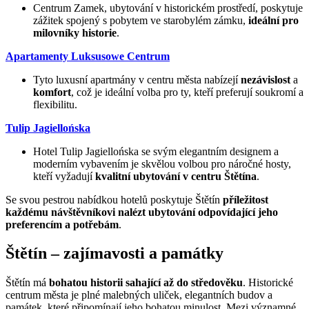
Centrum Zamek, ubytování v historickém prostředí, poskytuje
zážitek spojený s pobytem ve starobylém zámku,
ideální pro
milovníky historie
.
Apartamenty Luksusowe Centrum
Tyto luxusní apartmány v centru města nabízejí
nezávislost
a
komfort
, což je ideální volba pro ty, kteří preferují soukromí a
flexibilitu.
Tulip Jagiellońska
Hotel Tulip Jagiellońska se svým elegantním designem a
moderním vybavením je skvělou volbou pro náročné hosty,
kteří vyžadují
kvalitní ubytování v centru Štětína
.
Se svou pestrou nabídkou hotelů poskytuje Štětín
příležitost
každému návštěvníkovi nalézt ubytování odpovídající jeho
preferencím a potřebám
.
Štětín – zajímavosti a památky
Štětín má
bohatou historii sahající až do středověku
. Historické
centrum města je plné malebných uliček, elegantních budov a
památek, které připomínají jeho bohatou minulost. Mezi významné