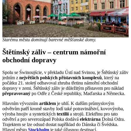
Starému městu dominují barevné měšťanské domy.
Štětínský záliv – centrum námořní
obchodní dopravy
Spolu se Świnoujście, v překladu Ústí nad Svinou, je Štětínský záliv
jedním z
největších polských
přístavních
komplexů
, který na
počátku 21. století odbavoval zhruba třetinu námořní obchodní
dopravy v zemi. Štětínský záliv je důležitým přístavem pro náklad
přepravovaný
po Odře z České republiky, Maďarska a Německa.
Hlavním vývozním
artiklem
je uhlí. K dalším průmyslovým
odvětvím patří kromě stavby lodí také potravinářství, kovovýroba,
výroba hnojiv a syntetických
textilií
a strojů. Elektřinu pro tato
odvětví a pro severozápad Polska dodává
elektrárna
Dolná Odra.
Trajektem se lze odsud dostat například do Dánska či Švédska.
Hlavní město
Stockholm
je také úžasnou destinací.