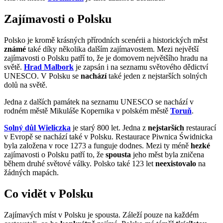
Zajímavosti o Polsku
Polsko je kromě krásných přírodních scenérii a historických měst
známé
také díky několika dalším zajímavostem. Mezi největší
zajímavosti o Polsku patří to, že je domovem největšího hradu na
světě.
Hrad Malbork
je zapsán i na seznamu světového dědictví
UNESCO. V Polsku se
nachází
také jeden z nejstarších solných
dolů na světě.
Jedna z dalších památek na seznamu UNESCO se nachází v
rodném městě Mikuláše Kopernika v polském městě
Toruň
.
Solný důl Wieliczka
je starý 800 let. Jedna z
nejstarších
restaurací
v Evropě se nachází také v Polsku. Restaurace Piwnica Świdnicka
byla založena v roce 1273 a funguje dodnes. Mezi ty méně
hezké
zajímavosti o Polsku patří to, že
spousta
jeho měst byla zničena
během druhé světové války. Polsko také 123 let
neexistovalo
na
žádných mapách.
Co vidět v Polsku
Zajímavých míst v Polsku je spousta. Záleží pouze na každém