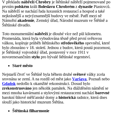
V překladu
nábřeží Chrobry
je štětínské nábřeží pojmenované po
prvním
polském
králi
Boleslavu Chrobrém
z
dynastie
Piastovců.
Na nábřeží se nachází řada luxusních restaurací a hospod a také
nejkrásnější a nejvýznamnější budovy ve městě. Patří mezi ně
Námořní
akademie
, Zemský úřad, Národní muzeum ve Štětíně a
Štětínské divadlo.
Toto monumentální
nábřeží
je dlouhé více než půl kilometru.
Promenáda, která byla vybudována těsně před první světovou
válkou, kopíruje průběh štětínského
středověkého
opevnění, které
bylo zbouráno v 18. století. Jednou z budov, která poutá pozornost,
je Štětínský vojvodský úřad, postavený v roce 1911 v
novorenesančním
stylu
pro bývalé štětínské regentství.
Staré město
Nejstarší čtvrť ve Štětíně byla během druhé
světové
války zcela
srovnána se zemí. A na rozdíl od měst jako
Varšava
, Poznaň nebo
Gdaňsk
nedošlo k okamžité rekonstrukci. Dosud bylo
zrekonstruováno
jen několik památek. Na dlážděném náměstí se
mezi mnoha kavárnami a stylovými restauracemi nachází
barevné
barokní štítové měšťanské domy a
historická
radnice, která dnes
slouží jako historické muzeum Štětína.
Štětínská filharmonie