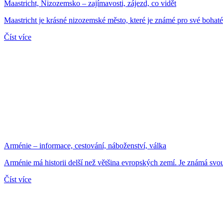
Maastricht, Nizozemsko – zajímavosti, zájezd, co vidět
Maastricht je krásné nizozemské město, které je známé pro své bohaté k
Číst více
Arménie – informace, cestování, náboženství, válka
Arménie má historii delší než většina evropských zemí. Je známá svou 
Číst více