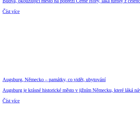
Budva, okouzlující město na pobřeží Černé Hory, láká turisty z celého
Číst více
Augsburg, Německo – památky, co vidět, ubytování
Augsburg je krásné historické město v jižním Německu, které láká n
Číst více