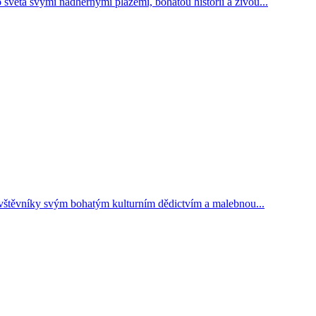
 světa svými nádhernými plážemi, bohatou historií a živou...
ávštěvníky svým bohatým kulturním dědictvím a malebnou...