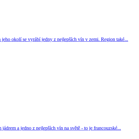
jeho okolí se vyrábí jedny z nejlepších vín v zemi. Region také...
jádrem a jedno z nejlepších vín na světě - to je francouzské...