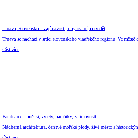
Trnava, Slovensko – zajímavosti, ubytování, co vidět
Trnava se nachází v srdci slovenského vinařského regionu. Ve městě a 
Číst více
Bordeaux – počasí, výlety, památky, zajímavosti
Nádherná architektura, čerstvé mořské plody, živé město s historickým 
Číst více