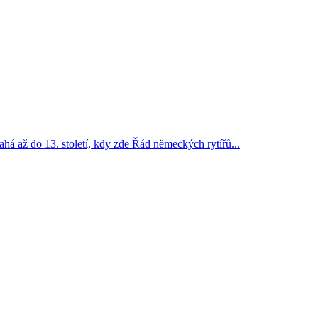
sahá až do 13. století, kdy zde Řád německých rytířů...