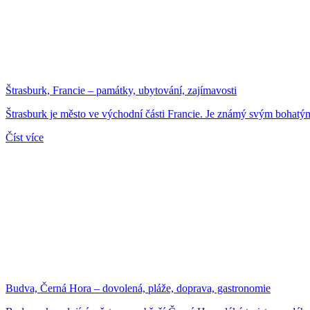
Štrasburk, Francie – památky, ubytování, zajímavosti
Štrasburk je město ve východní části Francie. Je známý svým bohatý
Číst více
Budva, Černá Hora – dovolená, pláže, doprava, gastronomie