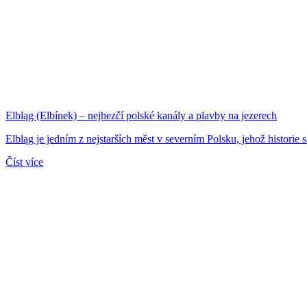
Elbląg (Elbínek) – nejhezčí polské kanály a plavby na jezerech
Elbląg je jedním z nejstarších měst v severním Polsku, jehož historie 
Číst více