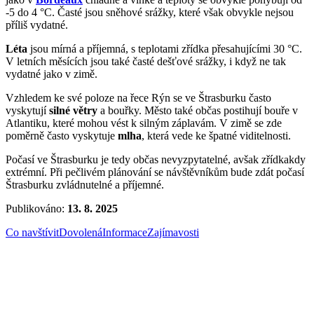
-5 do 4 °C. Časté jsou sněhové srážky, které však obvykle nejsou
příliš vydatné.
Léta
jsou mírná a příjemná, s teplotami zřídka přesahujícími 30 °C.
V letních měsících jsou také časté dešťové srážky, i když ne tak
vydatné jako v zimě.
Vzhledem ke své poloze na řece Rýn se ve Štrasburku často
vyskytují
silné větry
a bouřky. Město také občas postihují bouře v
Atlantiku, které mohou vést k silným záplavám. V zimě se zde
poměrně často vyskytuje
mlha
, která vede ke špatné viditelnosti.
Počasí ve Štrasburku je tedy občas nevyzpytatelné, avšak zřídkakdy
extrémní. Při pečlivém plánování se návštěvníkům bude zdát počasí
Štrasburku zvládnutelné a příjemné.
Publikováno:
13. 8. 2025
Co navštívit
Dovolená
Informace
Zajímavosti