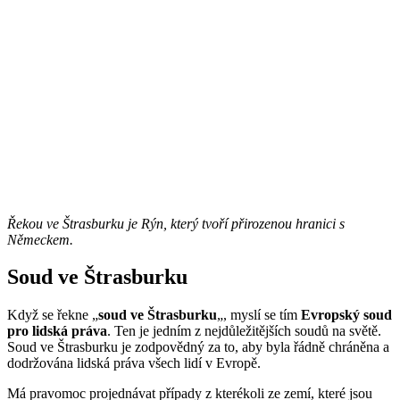
Řekou ve Štrasburku je Rýn, který tvoří přirozenou hranici s
Německem.
Soud ve Štrasburku
Když se řekne „
soud ve Štrasburku
„, myslí se tím
Evropský soud
pro lidská práva
. Ten je jedním z nejdůležitějších soudů na světě.
Soud ve Štrasburku je zodpovědný za to, aby byla řádně chráněna a
dodržována lidská práva všech lidí v Evropě.
Má pravomoc projednávat případy z kterékoli ze zemí, které jsou