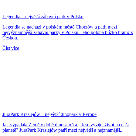
Legendia – největší zábavní park v Polsku
Legendia se nachází v polském městě Chorzów a patří mezi
nejvýznamnější zábavní parky v Polsku. Jeho poloha blízko hranic s
Českou...
Číst více
JuraPark Krasiejów – největší dinopark v Evropě
Jak vypadala Země v době dinosaurů a jak se vyvíjel život na naší
planetě? JuraPark Krasiejów patří mezi největší a nejznámější...