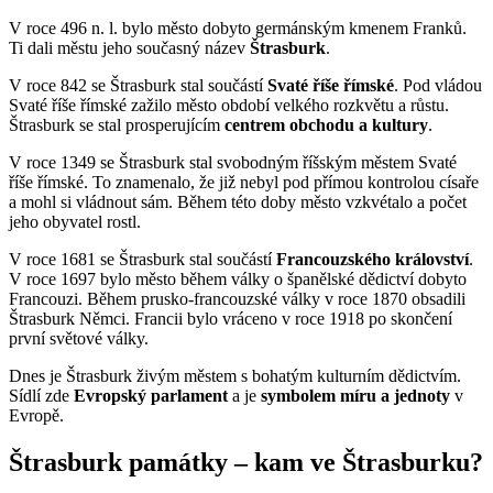
V roce 496 n. l. bylo město dobyto germánským kmenem Franků.
Ti dali městu jeho současný název
Štrasburk
.
V roce 842 se Štrasburk stal součástí
Svaté říše římské
. Pod vládou
Svaté říše římské zažilo město období velkého rozkvětu a růstu.
Štrasburk se stal prosperujícím
centrem obchodu a kultury
.
V roce 1349 se Štrasburk stal svobodným říšským městem Svaté
říše římské. To znamenalo, že již nebyl pod přímou kontrolou císaře
a mohl si vládnout sám. Během této doby město vzkvétalo a počet
jeho obyvatel rostl.
V roce 1681 se Štrasburk stal součástí
Francouzského království
.
V roce 1697 bylo město během války o španělské dědictví dobyto
Francouzi. Během prusko-francouzské války v roce 1870 obsadili
Štrasburk Němci. Francii bylo vráceno v roce 1918 po skončení
první světové války.
Dnes je Štrasburk živým městem s bohatým kulturním dědictvím.
Sídlí zde
Evropský parlament
a je
symbolem míru a jednoty
v
Evropě.
Štrasburk památky – kam ve Štrasburku?