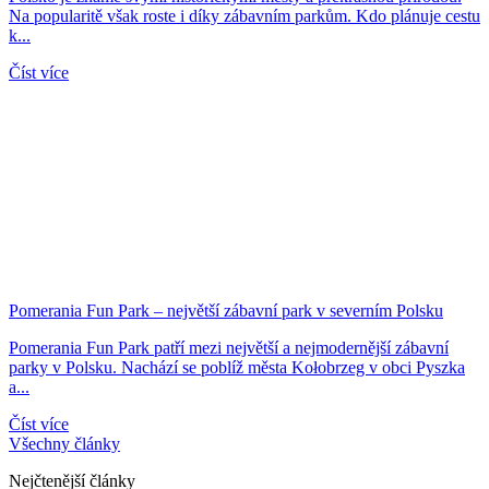
Na popularitě však roste i díky zábavním parkům. Kdo plánuje cestu
k...
Číst více
Pomerania Fun Park – největší zábavní park v severním Polsku
Pomerania Fun Park patří mezi největší a nejmodernější zábavní
parky v Polsku. Nachází se poblíž města Kołobrzeg v obci Pyszka
a...
Číst více
Všechny články
Nejčtenější články