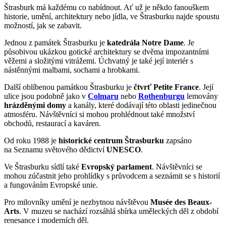
Štrasburk má každému co nabídnout. Ať už je někdo fanouškem
historie, umění, architektury nebo jídla, ve Štrasburku najde spoustu
možností, jak se zabavit.
Jednou z památek Štrasburku je
katedrála Notre Dame
. Je
působivou ukázkou gotické architektury se dvěma impozantními
věžemi a složitými vitrážemi. Úchvatný je také její interiér s
nástěnnými malbami, sochami a hrobkami.
Další oblíbenou památkou Štrasburku je
čtvrť Petite France
. Její
ulice jsou podobně jako v
Colmaru
nebo
Rothenburgu
lemovány
hrázděnými domy
a kanály, které dodávají této oblasti jedinečnou
atmosféru. Návštěvníci si mohou prohlédnout také množství
obchodů, restaurací a kaváren.
Od roku 1988 je
historické centrum Štrasburku
zapsáno
na Seznamu světového dědictví
UNESCO
.
Ve Štrasburku sídlí také
Evropský parlament
. Návštěvníci se
mohou zúčastnit jeho prohlídky s průvodcem a seznámit se s historií
a fungováním Evropské unie.
Pro milovníky umění je nezbytnou návštěvou
Musée des Beaux-
Arts
. V muzeu se nachází rozsáhlá sbírka uměleckých děl z období
renesance i moderních děl.