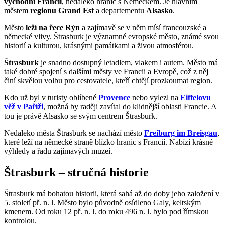
východní Francii
, nedaleko hranic s Německem. Je hlavním
městem
regionu Grand Est
a departementu
Alsasko
.
Město
leží na řece Rýn
a zajímavě se v něm mísí francouzské a
německé vlivy. Štrasburk je významné evropské město, známé svou
historií a kulturou, krásnými památkami a živou atmosférou.
Štrasburk
je snadno dostupný letadlem, vlakem i autem. Město má
také dobré spojení s dalšími městy ve Francii a Evropě, což z něj
činí skvělou volbu pro cestovatele, kteří chtějí prozkoumat region.
Kdo už byl v turisty oblíbené
Provence
nebo vylezl na
Eiffelovu
věž v Paříži
, možná by raději zavítal do klidnější oblasti Francie. A
tou je právě Alsasko se svým centrem Štrasburk.
Nedaleko města Štrasburk se nachází město
Freiburg im Breisgau
,
které leží na německé straně blízko hranic s Francií. Nabízí krásné
výhledy a řadu zajímavých muzeí.
Štrasburk – stručná historie
Štrasburk má bohatou historii, která sahá až do doby jeho založení v
5. století př. n. l. Město bylo původně osídleno Galy, keltským
kmenem. Od roku 12 př. n. l. do roku 496 n. l. bylo pod římskou
kontrolou.