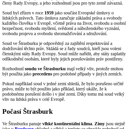
členy Rady Evropy, a jeho rozhodnutí jsou pro tyto země závazná.
Soud byl zřízen v roce
1959
jako součást Evropské úmluvy o
lidských právech. Tato úmluva zaručuje základní práva a svobody
každého člověka v Evropě, včetně práva na život, svobodu a osobní
bezpečnost, svobodu myšlení, svědomí a náboženského vyznání,
svobodu projevu a svobodu shromažďování a sdružování.
Soud ve Štrasburku je odpovědný za zajištění respektování a
dodržování těchto práv. Skládá se z řady soudců, kteří jsou voleni
členskými státy Rady Evropy. Soud může nařídit, aby státy zaplatily
odškodnění osobám, které byly jejich porušováním práv postiženy.
Rozhodnutí
soudu ve Štrasburku
mají velký vliv, protože mohou
být použita jako
precedens
pro podobné případy v jiných zemích.
Pokud například soud v jedné zemi shledá, že bylo porušeno určité
právo, může to být použito jako příklad, který ukáže, že k
podobnému porušení došlo i v jiné zemi. Díky tomu má soud velký
vliv na lidská práva v celé Evropě.
Počasí Štrasburk
Ve Štrasburku panuje
vlhké kontinentální klima
.
Zimy
jsou stejně
jako v
Bordeaux
chladné a vlhké a teploty se obvykle pohybují od