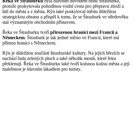
Řeka ve Štrasburku
byla hlavním důvodem růstu Štrasburku,
protože poskytovala pohodlnou vodní cestu pro přepravu zboží a
lidí do města a z města. Rýn také poskytoval městu důležitou
strategickou obranu a přispěl k tomu, že se Štrasburk ve středověku
stal významným obchodním přístavem.
Řeka ve Štrasburku tvoří
přirozenou hranici mezi Francií a
Německem
. Štrasburk je tak jediné město ve Francii, které má
přímou hranici s Německem.
Rýn je důležitou součástí štrasburské kultury. Na jejích březích se
nachází řada zelených ploch a také několik mostů, které řeku
překlenují. Řeka ve Štrasburku také tvoří krásnou kulisu města a její
malebnost je hlavním lákadlem pro turisty.