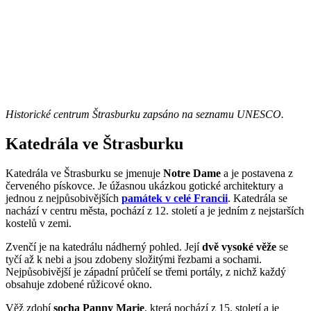
Historické centrum Štrasburku zapsáno na seznamu UNESCO.
Katedrála ve Štrasburku
Katedrála ve Štrasburku se jmenuje
Notre Dame
a je postavena z
červeného pískovce. Je úžasnou ukázkou gotické architektury a
jednou z nejpůsobivějších
památek v celé Francii
. Katedrála se
nachází v centru města, pochází z 12. století a je jedním z nejstarších
kostelů v zemi.
Zvenčí je na katedrálu nádherný pohled. Její
dvě vysoké věže
se
tyčí až k nebi a jsou zdobeny složitými řezbami a sochami.
Nejpůsobivější je západní průčelí se třemi portály, z nichž každý
obsahuje zdobené růžicové okno.
Věž zdobí
socha Panny Marie
, která pochází z 15. století a je