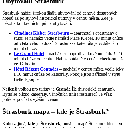
Ubytování Štrasburk
Štrasburk nabízí širokou škálu ubytování od cenově dostupných
hotelů až po stylové historické budovy v centru města. Zde je
několik konkrétních tipů na ubytování:
Citadines Kléber Strasbourg
– aparthotel s apartmány a
studii se nachází vedle náměstí Place Kléber, 10 minut chůze
od vlakového nádraží. Štrasburská katedrála je vzdálená 5
minut chůze.
Le Grand Hotel
– nachází se naproti vlakovému nádraží, 10
minut chůze od centra. Nabízí snídaně v ceně a check-out až
ve 12 hodin.
Hôtel Régent Contades
– nachází v centru města vedle řeky
a 10 minut chůze od katedrály. Pokoje jsou zařízené v stylu
Belle-Époque.
Nejlepší volbou pro turisty je
Grande Île
(historické centrum).
Bydlí se blízko katedrály, vánočních trhů i restaurací. Je však
potřeba počítat s vyššími cenami.
Štrasburk mapa – kde je Štrasburk?
Koho zajímá,
kde je Štrasburk
, musí na mapě Štrasburk hledat ve