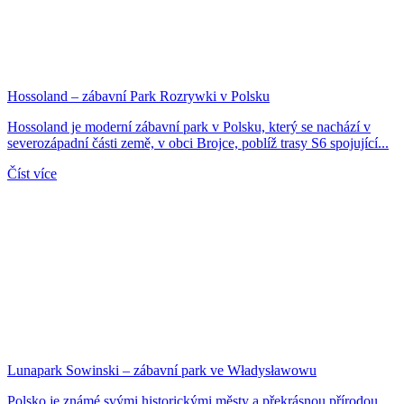
Hossoland – zábavní Park Rozrywki v Polsku
Hossoland je moderní zábavní park v Polsku, který se nachází v
severozápadní části země, v obci Brojce, poblíž trasy S6 spojující...
Číst více
Lunapark Sowinski – zábavní park ve Władysławowu
Polsko je známé svými historickými městy a překrásnou přírodou.