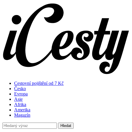
Cestovní pojištění od 7 Kč
Česko
Evropa
Asie
Afrika
Amerika
Magazín
Hledat