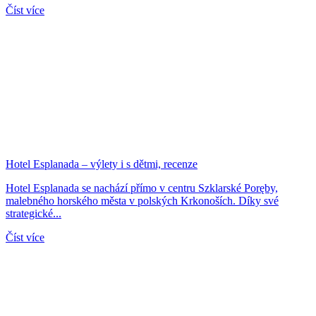
Číst více
Hotel Esplanada – výlety i s dětmi, recenze
Hotel Esplanada se nachází přímo v centru Szklarské Poręby,
malebného horského města v polských Krkonoších. Díky své
strategické...
Číst více