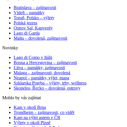
Bratislava – zajímavosti
Vídeň – památky
Toruň, Polsko – výlety
Polská jezera
Ostrov Sal, Kapverdy
Lago di Garda
Malta – dovolená, zajímavosti
Novinky
Lago di Como v Itálii
Bosna a Hercegovina – zajímavosti
Litva – památky, zajímavosti
Malaga – zajímavosti, dovolená
Neapol – památky, výlet, mapa
Szklarska Poręba – výlety, trhy, wellness
Skopelos, Řecko – dovolená, ostrovy
Mohlo by vás zajímat
Kam v okolí Brna
Trondheim – zajímavosti, co vidět
Kam na výlet autem v ČR
Výlety v okolí Plzně