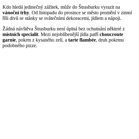
Kdo hledá jedinečný zážitek, může do Štrasburku vyrazit na
vánoční trhy
. Od listopadu do prosince se město promění v zimní
říši divů se stánky se svátečními dekoracemi, jídlem a nápoji.
Žádná návštěva Štrasburku není úplná bez ochutnání některé z
místních specialit
. Mezi nejoblíbenější jídla patří
choucroute
garnie
, pokrm z kysaného zelí, a
tarte flambée
, druh pokrmu
podobného pizze.