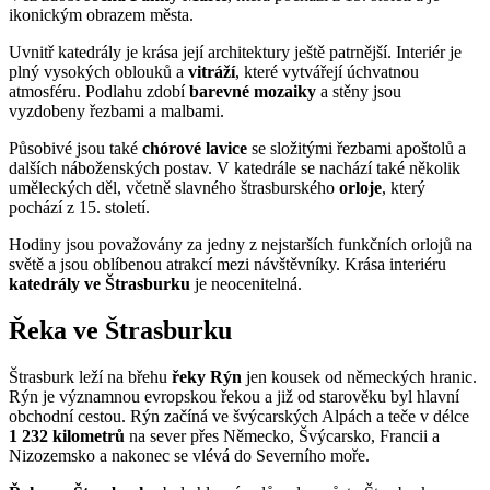
ikonickým obrazem města.
Uvnitř katedrály je krása její architektury ještě patrnější. Interiér je
plný vysokých oblouků a
vitráží
, které vytvářejí úchvatnou
atmosféru. Podlahu zdobí
barevné mozaiky
a stěny jsou
vyzdobeny řezbami a malbami.
Působivé jsou také
chórové lavice
se složitými řezbami apoštolů a
dalších náboženských postav. V katedrále se nachází také několik
uměleckých děl, včetně slavného štrasburského
orloje
, který
pochází z 15. století.
Hodiny jsou považovány za jedny z nejstarších funkčních orlojů na
světě a jsou oblíbenou atrakcí mezi návštěvníky. Krása interiéru
katedrály ve Štrasburku
je neocenitelná.
Řeka ve Štrasburku
Štrasburk leží na břehu
řeky Rýn
jen kousek od německých hranic.
Rýn je významnou evropskou řekou a již od starověku byl hlavní
obchodní cestou. Rýn začíná ve švýcarských Alpách a teče v délce
1 232 kilometrů
na sever přes Německo, Švýcarsko, Francii a
Nizozemsko a nakonec se vlévá do Severního moře.