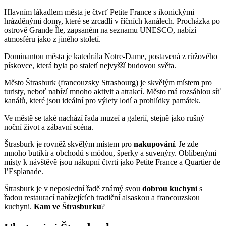
Hlavním lákadlem města je čtvrť Petite France s ikonickými
hrázděnými domy, které se zrcadlí v říčních kanálech. Procházka po
ostrově Grande Île, zapsaném na seznamu UNESCO, nabízí
atmosféru jako z jiného století.
Dominantou města je katedrála Notre-Dame, postavená z růžového
pískovce, která byla po staletí nejvyšší budovou světa.
Město Štrasburk (francouzsky Strasbourg) je skvělým místem pro
turisty, neboť nabízí mnoho aktivit a atrakcí. Město má rozsáhlou síť
kanálů, které jsou ideální pro výlety lodí a prohlídky památek.
Ve městě se také nachází řada muzeí a galerií, stejně jako rušný
noční život a zábavní scéna.
Štrasburk je rovněž skvělým místem pro
nakupování
. Je zde
mnoho butiků a obchodů s módou, šperky a suvenýry. Oblíbenými
místy k návštěvě jsou nákupní čtvrti jako Petite France a Quartier de
l’Esplanade.
Štrasburk je v neposlední řadě známý svou
dobrou kuchyní
s
řadou restaurací nabízejících tradiční alsaskou a francouzskou
kuchyni.
Kam ve Štrasburku
?