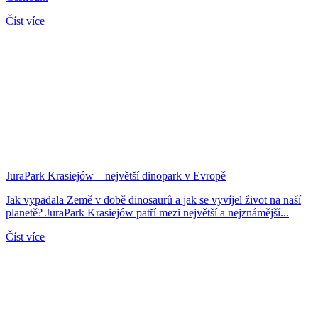
Číst více
JuraPark Krasiejów – největší dinopark v Evropě
Jak vypadala Země v době dinosaurů a jak se vyvíjel život na naší
planetě? JuraPark Krasiejów patří mezi největší a nejznámější...
Číst více