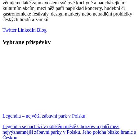
věnujeme také zajímavostem světové kuchyně a nadcházejícím
kulturním akcím, mezi něž patří například koncerty, hudební či
gastronomické festivaly, design markety nebo netradiční prohlídky
českých hradů a zámků.
Twitter
LinkedIn
Blog
Vybrané příspěvky
Legendia – největší zábavní park v Polsku
Legendia se nachází v polském městě Chorzów a patří mezi
nejvýznamnější zábavní parky v Polsku. Jeho poloha blízko hranic s
Českou...