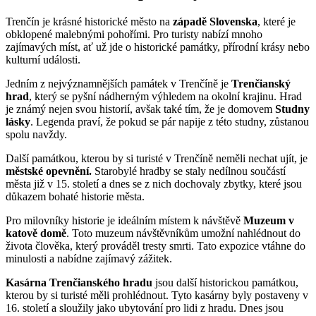
Trenčín je krásné historické město na
západě Slovenska
, které je
obklopené malebnými pohořími. Pro turisty nabízí mnoho
zajímavých míst, ať už jde o historické památky, přírodní krásy nebo
kulturní události.
Jedním z nejvýznamnějších památek v Trenčíně je
Trenčianský
hrad
, který se pyšní nádherným výhledem na okolní krajinu. Hrad
je známý nejen svou historií, avšak také tím, že je domovem
Studny
lásky
. Legenda praví, že pokud se pár napije z této studny, zůstanou
spolu navždy.
Další památkou, kterou by si turisté v Trenčíně neměli nechat ujít, je
městské opevnění.
Starobylé hradby se staly nedílnou součástí
města již v 15. století a dnes se z nich dochovaly zbytky, které jsou
důkazem bohaté historie města.
Pro milovníky historie je ideálním místem k návštěvě
Muzeum v
katově domě
. Toto muzeum návštěvníkům umožní nahlédnout do
života člověka, který prováděl tresty smrti. Tato expozice vtáhne do
minulosti a nabídne zajímavý zážitek.
Kasárna Trenčianského hradu
jsou další historickou památkou,
kterou by si turisté měli prohlédnout. Tyto kasárny byly postaveny v
16. století a sloužily jako ubytování pro lidi z hradu. Dnes jsou