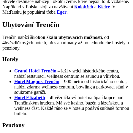
Skvělé destinace nabízejí i okolní země, které nejsou tolik vzdálené.
Například v Polsku stojí za navštívení
Kolobřeh
a
Kielce
. V
Maďarsku je populární třeba
Eger
.
Ubytování Trenčín
Trenčín nabízí
širokou škálu ubytovacích možností
, od
4hvězdičkových hotelů, přes apartmány až po jednoduché hostely a
penziony.
Hotely
Grand Hotel Trenčin
– leží v srdci historického centra,
nabízí restauraci, wellness centrum se saunou a vířivkou.
Hotel Magnus Trenčín
– 900 metrů od historického centra,
nabízí zdarma wellness centrum, bowling a parkovací stání v
soukromé garáži.
Hotel Elizabeth
– 4hvězdičkový hotel na úpatí kopce pod
Trenčínským hradem. Má své kasino, bazén a lázeňskou a
wellness část. Každé ráno se v hotelu podává snídaně formou
bufetu.
Penziony