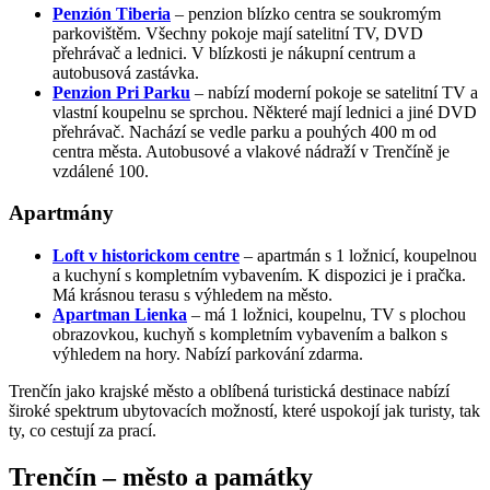
Penzión Tiberia
– penzion blízko centra se soukromým
parkovištěm. Všechny pokoje mají satelitní TV, DVD
přehrávač a lednici. V blízkosti je nákupní centrum a
autobusová zastávka.
Penzion Pri Parku
– nabízí moderní pokoje se satelitní TV a
vlastní koupelnu se sprchou. Některé mají lednici a jiné DVD
přehrávač. Nachází se vedle parku a pouhých 400 m od
centra města. Autobusové a vlakové nádraží v Trenčíně je
vzdálené 100.
Apartmány
Loft v historickom centre
– apartmán s 1 ložnicí, koupelnou
a kuchyní s kompletním vybavením. K dispozici je i pračka.
Má krásnou terasu s výhledem na město.
Apartman Lienka
– má 1 ložnici, koupelnu, TV s plochou
obrazovkou, kuchyň s kompletním vybavením a balkon s
výhledem na hory. Nabízí parkování zdarma.
Trenčín jako krajské město a oblíbená turistická destinace nabízí
široké spektrum ubytovacích možností, které uspokojí jak turisty, tak
ty, co cestují za prací.
Trenčín – město a památky