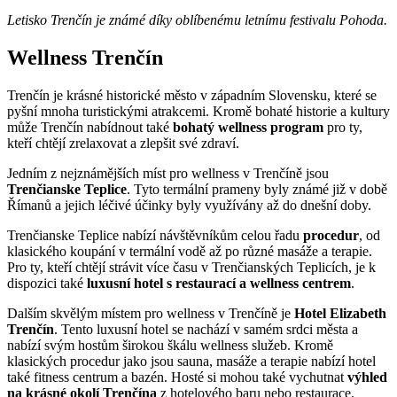
Letisko Trenčín je známé díky oblíbenému letnímu festivalu Pohoda.
Wellness Trenčín
Trenčín je krásné historické město v západním Slovensku, které se
pyšní mnoha turistickými atrakcemi. Kromě bohaté historie a kultury
může Trenčín nabídnout také
bohatý wellness program
pro ty,
kteří chtějí zrelaxovat a zlepšit své zdraví.
Jedním z nejznámějších míst pro wellness v Trenčíně jsou
Trenčianske Teplice
. Tyto termální prameny byly známé již v době
Římanů a jejich léčivé účinky byly využívány až do dnešní doby.
Trenčianske Teplice nabízí návštěvníkům celou řadu
procedur
, od
klasického koupání v termální vodě až po různé masáže a terapie.
Pro ty, kteří chtějí strávit více času v Trenčianských Teplicích, je k
dispozici také
luxusní hotel s restaurací a wellness centrem
.
Dalším skvělým místem pro wellness v Trenčíně je
Hotel Elizabeth
Trenčín
. Tento luxusní hotel se nachází v samém srdci města a
nabízí svým hostům širokou škálu wellness služeb. Kromě
klasických procedur jako jsou sauna, masáže a terapie nabízí hotel
také fitness centrum a bazén. Hosté si mohou také vychutnat
výhled
na krásné okolí Trenčína
z hotelového baru nebo restaurace.