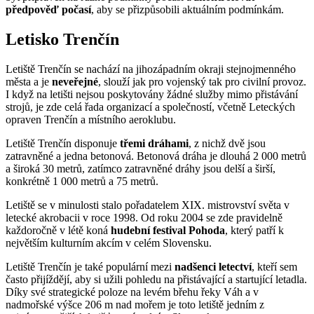
předpověď počasí
, aby se přizpůsobili aktuálním podmínkám.
Letisko Trenčín
Letiště Trenčín se nachází na jihozápadním okraji stejnojmenného
města a je
neveřejné
, slouží jak pro vojenský tak pro civilní provoz.
I když na letišti nejsou poskytovány žádné služby mimo přistávání
strojů, je zde celá řada organizací a společností, včetně Leteckých
opraven Trenčín a místního aeroklubu.
Letiště Trenčín disponuje
třemi dráhami
, z nichž dvě jsou
zatravněné a jedna betonová. Betonová dráha je dlouhá 2 000 metrů
a široká 30 metrů, zatímco zatravněné dráhy jsou delší a širší,
konkrétně 1 000 metrů a 75 metrů.
Letiště se v minulosti stalo pořadatelem XIX. mistrovství světa v
letecké akrobacii v roce 1998. Od roku 2004 se zde pravidelně
každoročně v létě koná
hudební festival Pohoda
, který patří k
největším kulturním akcím v celém Slovensku.
Letiště Trenčín je také populární mezi
nadšenci letectví
, kteří sem
často přijíždějí, aby si užili pohledu na přistávající a startující letadla.
Díky své strategické poloze na levém břehu řeky Váh a v
nadmořské výšce 206 m nad mořem je toto letiště jedním z