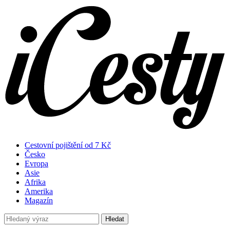
Cestovní pojištění od 7 Kč
Česko
Evropa
Asie
Afrika
Amerika
Magazín
Hledat