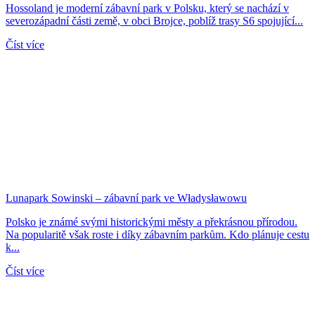
Hossoland je moderní zábavní park v Polsku, který se nachází v
severozápadní části země, v obci Brojce, poblíž trasy S6 spojující...
Číst více
Lunapark Sowinski – zábavní park ve Władysławowu
Polsko je známé svými historickými městy a překrásnou přírodou.
Na popularitě však roste i díky zábavním parkům. Kdo plánuje cestu
k...
Číst více