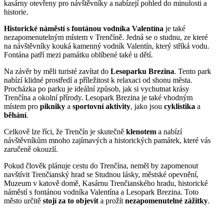
kasárny otevřeny pro návštěvníky a nabízejí pohled do minulosti a
historie.
Historické náměstí s fontánou vodníka Valentína
je také
nezapomenutelným místem v Trenčíně. Jedná se o studnu, ze které
na návštěvníky kouká kamenný vodník Valentín, který stříká vodu.
Fontána patří mezi památku oblíbené také u dětí.
Na závěr by měli turisté zavítat do
Lesoparku Brezina
. Tento park
nabízí klidné prostředí a příležitost k relaxaci od shonu města.
Procházka po parku je ideální způsob, jak si vychutnat krásy
Trenčína a okolní přírody. Lesopark Brezina je také vhodným
místem pro
pikniky
a
sportovní aktivity
, jako jsou
cyklistika
a
běhání
.
Celkově lze říci, že Trenčín je skutečně
klenotem
a nabízí
návštěvníkům mnoho zajímavých a historických památek, které vás
zaručeně okouzlí.
Pokud člověk plánuje cestu do Trenčína, neměl by zapomenout
navštívit Trenčianský hrad se Studnou lásky, městské opevnění,
Muzeum v katově domě, Kasárnu Trenčianského hradu, historické
náměstí s fontánou vodníka Valentína a Lesopark Brezina. Toto
město určitě
stojí za to objevit
a prožít
nezapomenutelné zážitky
.