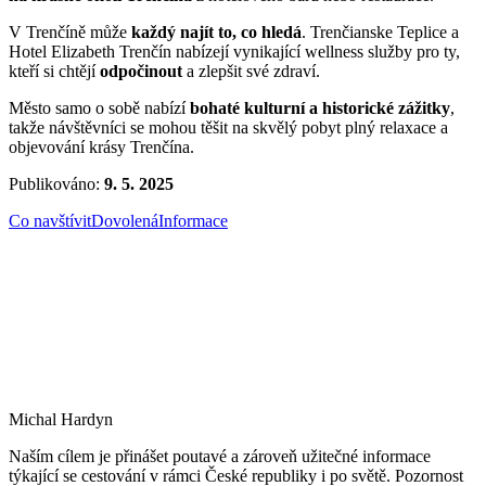
V Trenčíně může
každý najít to, co hledá
. Trenčianske Teplice a
Hotel Elizabeth Trenčín nabízejí vynikající wellness služby pro ty,
kteří si chtějí
odpočinout
a zlepšit své zdraví.
Město samo o sobě nabízí
bohaté kulturní a historické zážitky
,
takže návštěvníci se mohou těšit na skvělý pobyt plný relaxace a
objevování krásy Trenčína.
Publikováno:
9. 5. 2025
Co navštívit
Dovolená
Informace
Michal Hardyn
Naším cílem je přinášet poutavé a zároveň užitečné informace
týkající se cestování v rámci České republiky i po světě. Pozornost