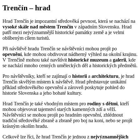
Trenčín – hrad
Hrad Trenčín je impozantní středověká pevnost, která se nachází na
vysoké skále nad městem Trenčín
v západním Slovensku. Hrad
patří mezi nejvýznamnější historické památky země a je velmi
oblíbeným cílem turistů.
Při návštěvě hradu Trenčín se návštěvníci mohou projít po
opevnění
, kde mohou obdivovat nádherný výhled na okolní krajinu.
V Trenčíně mohou také navštívit
historické muzeum
a
galerii
, kde
se nachází mnoho cenných uměleckých děl a historických předmětů.
Pro návštěvníky, kteří se zajímají o
historii
a
architekturu
, je hrad
Trenčín skvělým místem k návštěvě. Hrad představuje unikátní
příklad středověkého opevnění a zároveň poskytuje pohled do
historie Slovenska a jeho bohaté kultury.
Hrad Trenčín je také vhodným místem pro
rodiny s dětmi
, kteří
mohou objevovat tajemství starých kamenných zdí a věží.
Návštěvníci se mohou projít po hradním opevnění, zhlédnout
tradiční středověké zbraně a zbraně pro boj na koni, nebo se projít
krásným okolím hradu.
Celkově lze říci, že hrad Trenčín je jednou z
nejvýznamnějších