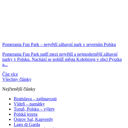
Pomerania Fun Park – největší zábavní park v severním Polsku
Pomerania Fun Park patří mezi největší a nejmodernější zábavní
parky v Polsku. Nachází se poblíž města Kołobrzeg v obci Pyszka
a...
Číst více
Všechny články
Nejčtenější články
Bratislava – zajímavosti
Vídeň – památky
Toruň, Polsko – výlety
Polská jezera
Ostrov Sal, Kapverdy
Lago di Garda