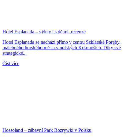
Hotel Esplanada – výlety i s dětmi, recenze
Hotel Esplanada se nachází přímo v centru Szklarské Poręby,
malebného horského města v polských Krkonoších. Díky své
strategické...
Číst více
Hossoland – zábavní Park Rozrywki v Polsku