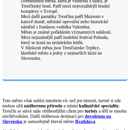
Dominantou města, která je viditelná z dálky, je
Trenčínský hrad. Patří mezi nejrozsáhlejší hradní
komplexy v Evropě.
Mezi další památky Trenčína patří Muzeum v
katově domě, městské opevnění nebo historické
náměstí s fontánou vodníka Valentína.
Město je známé pořádáním významných událostí.
Mezi nejznámější patří hudební festival Pohoda,
který se koná na nedalekém letišti.
V blízkosti města jsou Trenčianske Teplice,
lázeňské město a jedny z nejstarších lázní na
Slovensku.
Toto město však nabízí mnohem víc než jen historii, turisté si zde
mohou užít
nádhernou přírodu
a místní
kulinářské speciality
.
Trenčín se stává stále oblíbenějším cílem pro
turisty
a těší se mnoha
návštěvníkům. Další oblíbenou destinací pro
dovolenou na
Slovensku
je samozřejmě hlavní město
Bratislava
.