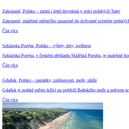
Zakopané, Polsko – zimní i letní dovolená v srdci polských Tater
Zakopané, malebné městečko zasazené do úchvatné scenérie polských 
Číst více
Szklarska Poręba, Polsko – výlety, trhy, wellness
Szklarska Poręba, v českém překladu Sklářská Poruba, je malebné hors
Číst více
Gdaňsk, Polsko – památky, zajímavosti, moře, pláže
Gdaňsk je polské město ležící na pobřeží Baltského moře a právem se ř
Číst více