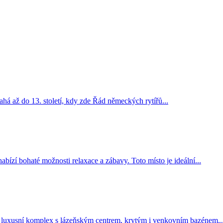
sahá až do 13. století, kdy zde Řád německých rytířů...
bízí bohaté možnosti relaxace a zábavy. Toto místo je ideální...
e luxusní komplex s lázeňským centrem, krytým i venkovním bazénem,..