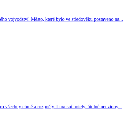
ého vojvodství. Město, které bylo ve středověku postaveno na...
o všechny chutě a rozpočty. Luxusní hotely, útulné penziony...