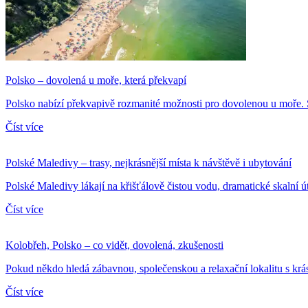
Polsko – dovolená u moře, která překvapí
Polsko nabízí překvapivě rozmanité možnosti pro dovolenou u moře. S
Číst více
Polské Maledivy – trasy, nejkrásnější místa k návštěvě i ubytování
Polské Maledivy lákají na křišťálově čistou vodu, dramatické skalní 
Číst více
Kolobřeh, Polsko – co vidět, dovolená, zkušenosti
Pokud někdo hledá zábavnou, společenskou a relaxační lokalitu s krá
Číst více