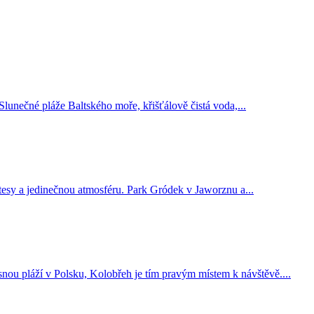
lunečné pláže Baltského moře, křišťálově čistá voda,...
útesy a jedinečnou atmosféru. Park Gródek v Jaworznu a...
snou pláží v Polsku, Kolobřeh je tím pravým místem k návštěvě....