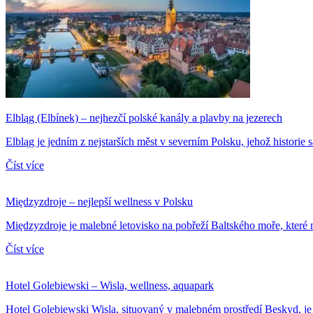
Elbląg (Elbínek) – nejhezčí polské kanály a plavby na jezerech
Elbląg je jedním z nejstarších měst v severním Polsku, jehož historie 
Číst více
Międzyzdroje – nejlepší wellness v Polsku
Międzyzdroje je malebné letovisko na pobřeží Baltského moře, které na
Číst více
Hotel Golebiewski – Wisla, wellness, aquapark
Hotel Golebiewski Wisla, situovaný v malebném prostředí Beskyd, j