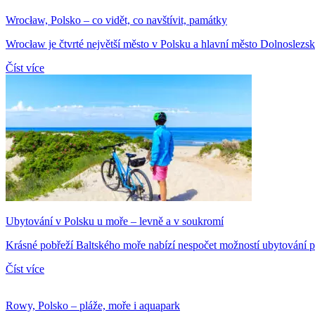
Wrocław, Polsko – co vidět, co navštívit, památky
Wrocław je čtvrté největší město v Polsku a hlavní město Dolnoslezsk
Číst více
Ubytování v Polsku u moře – levně a v soukromí
Krásné pobřeží Baltského moře nabízí nespočet možností ubytování pr
Číst více
Rowy, Polsko – pláže, moře i aquapark