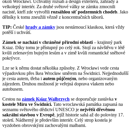
okolí Wrocławi. Úchvatný rozsah a design exteriéru, zahrady a
velkolepý interiér. Za druhé světové války se zámku zmocnili
nacisté, kteří zde vytvořili
rozsáhlou síť podzemních chodeb
. Jako
dělníky k tomu zneužili vězně z koncentračních táborů.
TIP:
České
hrady a zámky
jsou nestárnoucí klasikou, která vždy
potěší i uchvátí.
Zámek se nachází v chráněné přírodní oblasti
– krajinný park
Ksiaz. Díky tomu je přístupný po celý rok. Stojí za návštěvu v létě
kvůli zelenavým bujným lesům a v zimě kvůli romantické sněhové
pokrývce.
Lze se k němu dostat několika způsoby. Z Wrocławi vede cesta
výpadovkou přes Ikea Wrocław směrem na Świdnici. Nejjednodušší
je cesta autem, třeba i
autem půjčeným
, nebo organizovaným
zájezdem. Druhou možností je veřejná doprava vlakem nebo
autobusem.
Cestou na
zámek Ksiaz Walbrzych
se doporučuje zastávka
v
kostele Míru ve Świdnici.
Tato wroclawská památka zapsaná na
seznamu světového dědictví UNESCO je
největší dřevěnou
sakrální stavbou v Evropě
, jejíž historie sahá až do poloviny 17.
století. Nádherný je především interiér. Celý strop kostela je
vyzdoben obrovskými zachovalými malbami.