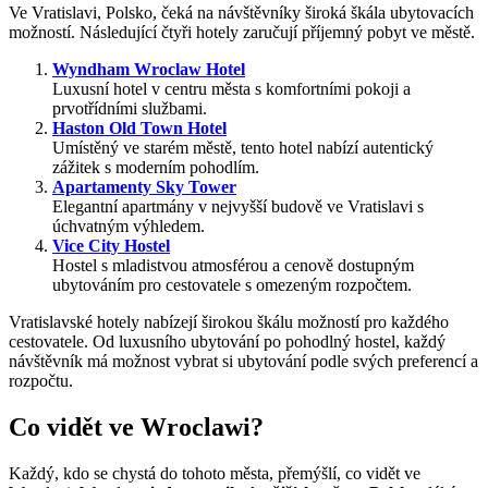
Ve Vratislavi, Polsko, čeká na návštěvníky široká škála ubytovacích
možností. Následující čtyři hotely zaručují příjemný pobyt ve městě.
Wyndham Wroclaw Hotel
Luxusní hotel v centru města s komfortními pokoji a
prvotřídními službami.
Haston Old Town Hotel
Umístěný ve starém městě, tento hotel nabízí autentický
zážitek s moderním pohodlím.
Apartamenty Sky Tower
Elegantní apartmány v nejvyšší budově ve Vratislavi s
úchvatným výhledem.
Vice City Hostel
Hostel s mladistvou atmosférou a cenově dostupným
ubytováním pro cestovatele s omezeným rozpočtem.
Vratislavské hotely nabízejí širokou škálu možností pro každého
cestovatele. Od luxusního ubytování po pohodlný hostel, každý
návštěvník má možnost vybrat si ubytování podle svých preferencí a
rozpočtu.
Co vidět ve Wroclawi?
Každý, kdo se chystá do tohoto města, přemýšlí, co vidět ve