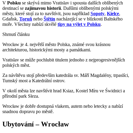
V
Polsku
se skrývá mimo Vratislav i spousta dalších oblíbených
destinací se
zajímavou historií
. Dalšími oblíbenými polskými
městy, které stojí za to navštívit, jsou například
Sopoty
,
Kielce
,
Gdaňsk,
Toruň
nebo
Štětín
nacházející se v blízkosti Baltského
moře. Všechny nabízí skvělé
tipy na výlet v Polsku
.
Shrnutí článku
Wrocław je 4. největší město Polska, známé svou krásnou
architekturou, historickými mosty a památkami.
Vratislav se může pochlubit titulem jednoho z nejprogresivnějších
polských měst.
Za návštěvu stojí především katedrála sv. Máří Magdalény, trpaslíci,
Tumský most a Katedrální ostrov.
V okolí města lze navštívit hrad Ksiaz, Kostel Míru ve Świdnici a
přírodní park Sleza.
Wrocław je dobře dostupná vlakem, autem nebo letecky a nabízí
snadnou dopravu po městě.
Ubytování – Wrocław