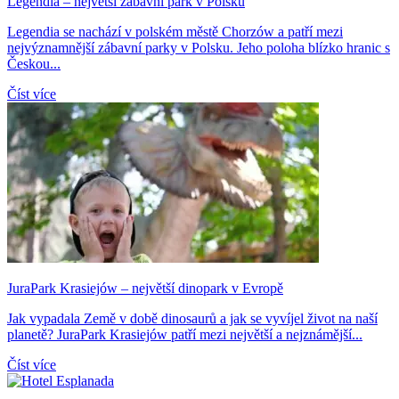
Legendia – největší zábavní park v Polsku
Legendia se nachází v polském městě Chorzów a patří mezi
nejvýznamnější zábavní parky v Polsku. Jeho poloha blízko hranic s
Českou...
Číst více
JuraPark Krasiejów – největší dinopark v Evropě
Jak vypadala Země v době dinosaurů a jak se vyvíjel život na naší
planetě? JuraPark Krasiejów patří mezi největší a nejznámější...
Číst více