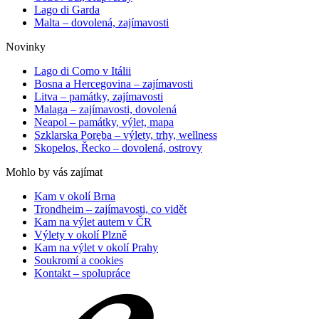
Lago di Garda
Malta – dovolená, zajímavosti
Novinky
Lago di Como v Itálii
Bosna a Hercegovina – zajímavosti
Litva – památky, zajímavosti
Malaga – zajímavosti, dovolená
Neapol – památky, výlet, mapa
Szklarska Poręba – výlety, trhy, wellness
Skopelos, Řecko – dovolená, ostrovy
Mohlo by vás zajímat
Kam v okolí Brna
Trondheim – zajímavosti, co vidět
Kam na výlet autem v ČR
Výlety v okolí Plzně
Kam na výlet v okolí Prahy
Soukromí a cookies
Kontakt – spolupráce