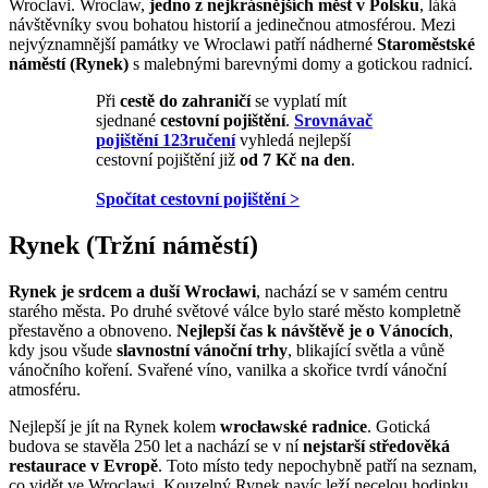
Wroclavi. Wroclaw,
jedno z nejkrásnějších měst v Polsku
, láká
návštěvníky svou bohatou historií a jedinečnou atmosférou. Mezi
nejvýznamnější památky ve Wroclawi patří nádherné
Staroměstské
náměstí (Rynek)
s malebnými barevnými domy a gotickou radnicí.
Při
cestě do zahraničí
se vyplatí
mít
sjednané
cestovní pojištění
.
Srovnávač
pojištění 123ručení
vyhledá nejlepší
cestovní pojištění již
od 7 Kč na den
.
Spočítat cestovní pojištění >
Rynek (Tržní náměstí)
Rynek je srdcem a duší Wrocławi
, nachází se v samém centru
starého města. Po druhé světové válce bylo staré město kompletně
přestavěno a obnoveno.
Nejlepší čas k návštěvě je o Vánocích
,
kdy jsou všude
slavnostní vánoční trhy
, blikající světla a vůně
vánočního koření. Svařené víno, vanilka a skořice tvrdí vánoční
atmosféru.
Nejlepší je jít na Rynek kolem
wrocławské radnice
. Gotická
budova se stavěla 250 let a nachází se v ní
nejstarší středověká
restaurace v Evropě
. Toto místo tedy nepochybně patří na seznam,
co vidět ve Wroclawi. Kouzelný Rynek navíc leží necelou hodinku