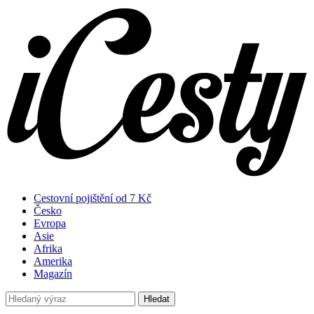
Cestovní pojištění od 7 Kč
Česko
Evropa
Asie
Afrika
Amerika
Magazín
Hledat