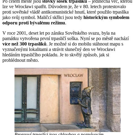
Po celém městě jsou
stovky sošek trpaslíků
– jedinečná věc, kterou
lze ve Wrocławi spatřit. Důvodem je, že v 80. letech protestovalo
proti sovětské vládě antikomunistické hnutí, které použilo trpaslíka
jako svůj symbol. Maličcí skřítci jsou tedy
historickým symbolem
odporu proti bývalému režimu
.
V roce 2001, deset let po zániku Sovětského svazu, byla na
památku vytvořena první trpasličí soška. Nyní se po městě nachází
více než 300 trpaslíků
. Je možné si do mobilu stáhnout mapu s
vyznačenými lokalitami a strávit slunečný den ve Wrocławi
hledáním trpasličího pokladu. Je to skvělý způsob, jak si
prohlédnout město.
Bronzoví trpaslíci jsou chloubou a poznávacím