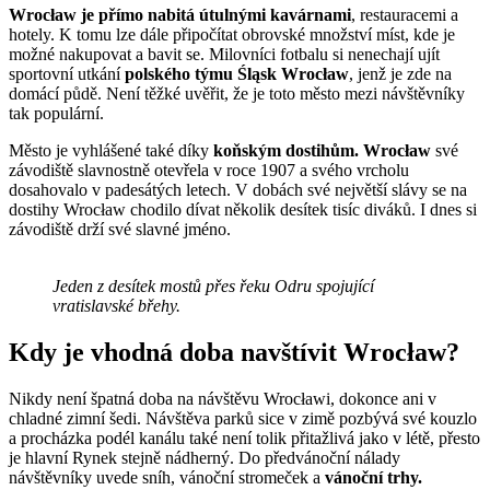
Wrocław je přímo nabitá útulnými kavárnami
, restauracemi a
hotely. K tomu lze dále připočítat obrovské množství míst, kde je
možné nakupovat a bavit se. Milovníci fotbalu si nenechají ujít
sportovní utkání
polského týmu Śląsk Wrocław
, jenž je zde na
domácí půdě. Není těžké uvěřit, že je toto město mezi návštěvníky
tak populární.
Město je vyhlášené také díky
koňským dostihům. Wrocław
své
závodiště slavnostně otevřela v roce 1907 a svého vrcholu
dosahovalo v padesátých letech. V dobách své největší slávy se na
dostihy Wrocław chodilo dívat několik desítek tisíc diváků. I dnes si
závodiště drží své slavné jméno.
Jeden z desítek mostů přes řeku Odru spojující
vratislavské břehy.
Kdy je vhodná doba navštívit Wrocław?
Nikdy není špatná doba na návštěvu Wrocławi, dokonce ani v
chladné zimní šedi. Návštěva parků sice v zimě pozbývá své kouzlo
a procházka podél kanálu také není tolik přitažlivá jako v létě, přesto
je hlavní Rynek stejně nádherný. Do předvánoční nálady
návštěvníky uvede sníh, vánoční stromeček a
vánoční trhy.