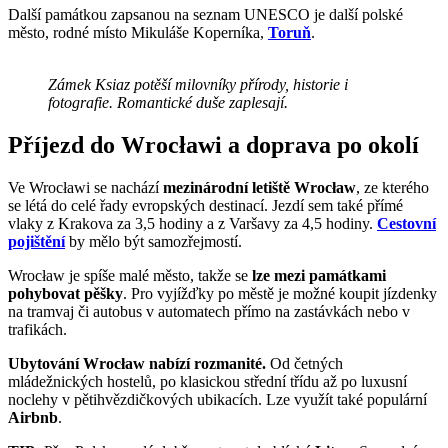
Další památkou zapsanou na seznam UNESCO je další polské
město, rodné místo Mikuláše Koperníka,
Toruň
.
Zámek Ksiaz potěší milovníky přírody, historie i
fotografie. Romantické duše zaplesají.
Příjezd do Wrocławi a doprava po okolí
Ve Wrocławi se nachází
mezinárodní letiště Wrocław
, ze kterého
se létá do celé řady evropských destinací. Jezdí sem také přímé
vlaky z Krakova za 3,5 hodiny a z Varšavy za 4,5 hodiny.
Cestovní
pojištění
by mělo být samozřejmostí.
Wrocław je spíše malé město, takže se
lze mezi památkami
pohybovat pěšky
. Pro vyjížďky po městě je možné koupit jízdenky
na tramvaj či autobus v automatech přímo na zastávkách nebo v
trafikách.
Ubytování Wrocław nabízí rozmanité.
Od četných
mládežnických hostelů, po klasickou střední třídu až po luxusní
noclehy v pětihvězdičkových ubikacích. Lze využít také populární
Airbnb
.