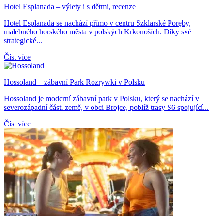
Hotel Esplanada – výlety i s dětmi, recenze
Hotel Esplanada se nachází přímo v centru Szklarské Poręby,
malebného horského města v polských Krkonoších. Díky své
strategické...
Číst více
Hossoland – zábavní Park Rozrywki v Polsku
Hossoland je moderní zábavní park v Polsku, který se nachází v
severozápadní části země, v obci Brojce, poblíž trasy S6 spojující...
Číst více