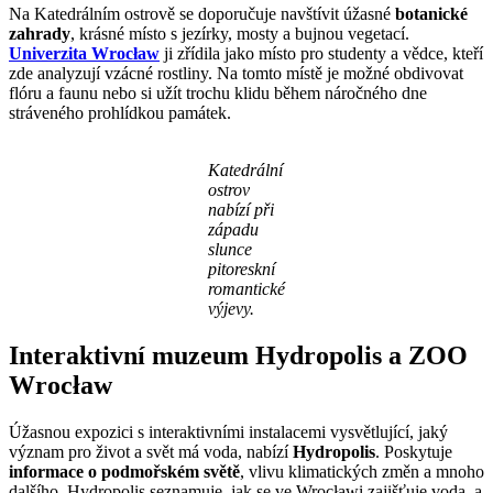
Na Katedrálním ostrově se doporučuje navštívit úžasné
botanické
zahrady
, krásné místo s jezírky, mosty a bujnou vegetací.
Univerzita Wrocław
ji zřídila jako místo pro studenty a vědce, kteří
zde analyzují vzácné rostliny. Na tomto místě je možné obdivovat
flóru a faunu nebo si užít trochu klidu během náročného dne
stráveného prohlídkou památek.
Katedrální
ostrov
nabízí při
západu
slunce
pitoreskní
romantické
výjevy.
Interaktivní muzeum Hydropolis a ZOO
Wrocław
Úžasnou expozici s interaktivními instalacemi vysvětlující, jaký
význam pro život a svět má voda, nabízí
Hydropolis
. Poskytuje
informace o podmořském světě
, vlivu klimatických změn a mnoho
dalšího. Hydropolis seznamuje, jak se ve Wrocławi zajišťuje voda, a