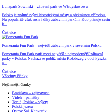
Lunapark Sowinski – zábavní park ve Władysławowu
Polsko je známé svými historickými městy a překrásnou přírodou.
Na popularitě však roste i díky zábavním parkům. Kdo plánuje cestu
k...
Číst více
Pomerania Fun Park – největší zábavní park v severním Polsku
Pomerania Fun Park patří mezi největší a nejmodernější zábavní
parky v Polsku. Nachází se poblíž města Kołobrzeg v obci Pyszka
a...
Číst více
Všechny články
Nejčtenější články
Bratislava – zajímavosti
Vídeň – památky
Toruň, Polsko – výlety
Polská jezera
Ostrov Sal, Kapverdy