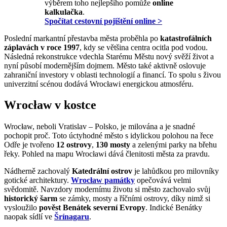
výběrem toho nejlepšího pomůže
online
kalkulačka
.
Spočítat cestovní pojištění online >
Poslední markantní přestavba města proběhla po
katastrofálních
záplavách v roce 1997
, kdy se většina centra ocitla pod vodou.
Následná rekonstrukce vdechla Starému Městu nový svěží život a
nyní působí modernějším dojmem. Město také aktivně oslovuje
zahraniční investory v oblasti technologií a financí. To spolu s živou
univerzitní scénou dodává Wrocławi energickou atmosféru.
Wrocław v kostce
Wrocław, neboli Vratislav – Polsko, je milována a je snadné
pochopit proč. Toto úctyhodné město s idylickou polohou na řece
Odře je tvořeno
12 ostrovy
,
130 mosty
a zelenými parky na břehu
řeky. Pohled na mapu Wrocławi dává členitosti města za pravdu.
Nádherně zachovalý
Katedrální ostrov
je lahůdkou pro milovníky
gotické architektury.
Wrocław památky
opečovává velmi
svědomitě. Navzdory modernímu životu si město zachovalo svůj
historický šarm
se zámky, mosty a říčními ostrovy, díky nimž si
vysloužilo
pověst Benátek severní Evropy
. Indické Benátky
naopak sídlí ve
Šrínagaru
.