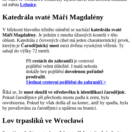
od města
Lehnice
.
Katedrála svaté Máří Magdalény
V blízkosti hlavního tržního náměstí se nachází
katedrála svaté
Máří Magdalény
. Je jedním z mnoha úžasných kostelů v této
oblasti. Katedrála z červených cihel má jeden charakteristický prvek,
kterým je
Čarodějnický most
mezi dvěma vysokými věžemi. Ty
sahají do výšky 72 metrů.
Při
cestách do zahraničí
je cestovní
pojištění velmi důležité. I malá nehoda
dokáže bez pojištění
dovolenou pořádně
prodražit
.
Sjednat cestovní pojištění do zahraničí >
Říká se, že
most sloužil ve středověku k identifikaci čarodějnic
.
Pokud čarodějnice při přechodu mostu padla k zemi, byla
osvobozena. Pokud by však došla až na konec, aniž by spadla, byla
by považována za čarodějnici a upálena na hranici.
Lov trpaslíků ve Wrocławi