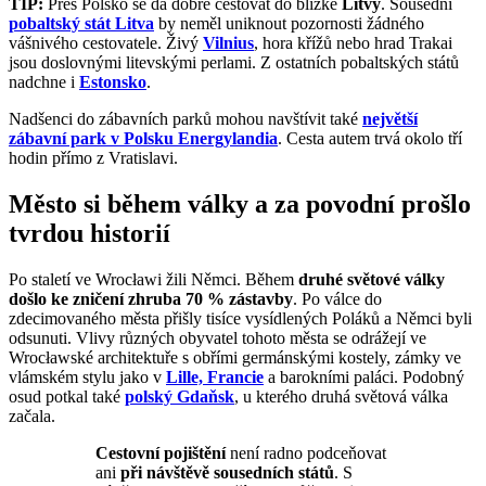
TIP:
Přes Polsko se dá dobře cestovat do blízké
Litvy
. Sousední
pobaltský stát Litva
by neměl uniknout pozornosti žádného
vášnivého cestovatele. Živý
Vilnius
, hora křížů nebo hrad Trakai
jsou doslovnými litevskými perlami. Z ostatních pobaltských států
nadchne i
Estonsko
.
Nadšenci do zábavních parků mohou navštívit také
největší
zábavní park v Polsku Energylandia
. Cesta autem trvá okolo tří
hodin přímo z Vratislavi.
Město si během války a za povodní prošlo
tvrdou historií
Po staletí ve Wrocławi žili Němci. Během
druhé světové války
došlo ke zničení zhruba 70 % zástavby
. Po válce do
zdecimovaného města přišly tisíce vysídlených Poláků a Němci byli
odsunuti. Vlivy různých obyvatel tohoto města se odrážejí ve
Wrocławské architektuře s obřími germánskými kostely, zámky ve
vlámském stylu jako v
Lille, Francie
a barokními paláci. Podobný
osud potkal také
polský Gdaňsk
, u kterého druhá světová válka
začala.
Cestovní pojištění
není radno podceňovat
ani
při návštěvě sousedních států
. S