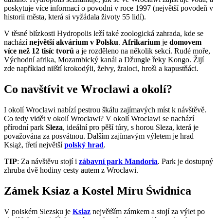
poskytuje více informací o povodni v roce 1997 (největší povodeň v
historii města, která si vyžádala životy 55 lidí).
V těsné blízkosti Hydropolis leží také zoologická zahrada, kde se
nachází
největší akvárium v Polsku
.
Afrikarium
je
domovem
více než 12 tisíc tvorů
a je rozděleno na několik sekcí. Rudé moře,
Východní afrika, Mozambický kanál a Džungle řeky Kongo. Žijí
zde například nilští krokodýli, želvy, žraloci, hroši a kapustňáci.
Co navštívit ve Wroclawi a okolí?
I okolí Wroclawi nabízí pestrou škálu zajímavých míst k návštěvě.
Co tedy vidět v okolí Wroclawi? V okolí Wroclawi se nachází
přírodní park
Sleza
, ideální pro pěší túry, s horou Sleza, která je
považována za posvátnou. Dalším zajímavým výletem je hrad
Książ, třetí největší
polský hrad
.
TIP
: Za návštěvu stojí i
zábavní park Mandoria
. Park je dostupný
zhruba dvě hodiny cesty autem z Wroclawi.
Zámek Ksiaz a Kostel Míru Świdnica
V polském Slezsku je
Ksiaz
největším zámkem a stojí za výlet po