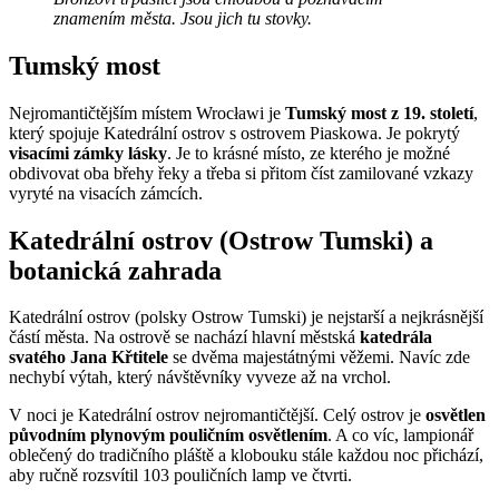
znamením města. Jsou jich tu stovky.
Tumský most
Nejromantičtějším místem Wrocławi je
Tumský most z 19. století
,
který spojuje Katedrální ostrov s ostrovem Piaskowa. Je pokrytý
visacími zámky lásky
. Je to krásné místo, ze kterého je možné
obdivovat oba břehy řeky a třeba si přitom číst zamilované vzkazy
vyryté na visacích zámcích.
Katedrální ostrov (Ostrow Tumski) a
botanická zahrada
Katedrální ostrov (polsky Ostrow Tumski) je nejstarší a nejkrásnější
částí města. Na ostrově se nachází hlavní městská
katedrála
svatého Jana Křtitele
se dvěma majestátnými věžemi. Navíc zde
nechybí výtah, který návštěvníky vyveze až na vrchol.
V noci je Katedrální ostrov nejromantičtější. Celý ostrov je
osvětlen
původním plynovým pouličním osvětlením
. A co víc, lampionář
oblečený do tradičního pláště a klobouku stále každou noc přichází,
aby ručně rozsvítil 103 pouličních lamp ve čtvrti.