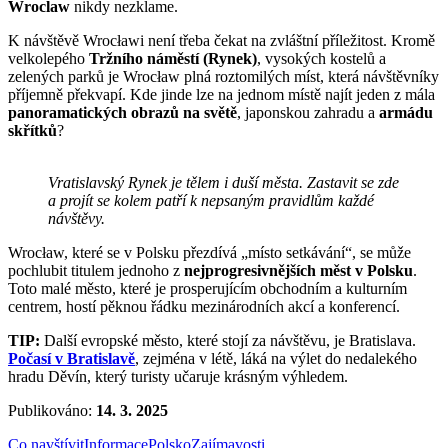
Wroclaw
nikdy nezklame.
K návštěvě Wrocławi není třeba čekat na zvláštní příležitost. Kromě
velkolepého
Tržního náměstí (Rynek)
, vysokých kostelů a
zelených parků je Wrocław plná roztomilých míst, která návštěvníky
příjemně překvapí. Kde jinde lze na jednom místě najít jeden z mála
panoramatických obrazů na světě
, japonskou zahradu a
armádu
skřítků
?
Vratislavský Rynek je tělem i duší města. Zastavit se zde
a projít se kolem patří k nepsaným pravidlům každé
návštěvy.
Wrocław, které se v Polsku přezdívá „místo setkávání“, se může
pochlubit titulem jednoho z
nejprogresivnějších měst v Polsku
.
Toto malé město, které je prosperujícím obchodním a kulturním
centrem, hostí pěknou řádku mezinárodních akcí a konferencí.
TIP:
Další evropské město, které stojí za návštěvu, je Bratislava.
Počasí v Bratislavě
, zejména v létě, láká na výlet do nedalekého
hradu Děvín, který turisty učaruje krásným výhledem.
Publikováno:
14. 3. 2025
Co navštívit
Informace
Polsko
Zajímavosti