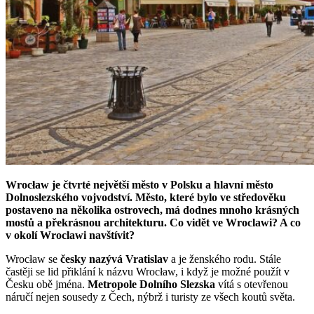
Wrocław je čtvrté největší město v Polsku a hlavní město
Dolnoslezského vojvodství. Město, které bylo ve středověku
postaveno na několika ostrovech, má dodnes mnoho krásných
mostů a překrásnou architekturu. Co vidět ve Wroclawi? A co
v okolí Wroclawi navštívit?
Wrocław se
česky nazývá Vratislav
a je ženského rodu. Stále
častěji se lid přiklání k názvu Wrocław, i když je možné použít v
Česku obě jména.
Metropole Dolního Slezska
vítá s otevřenou
náručí nejen sousedy z Čech, nýbrž i turisty ze všech koutů světa.