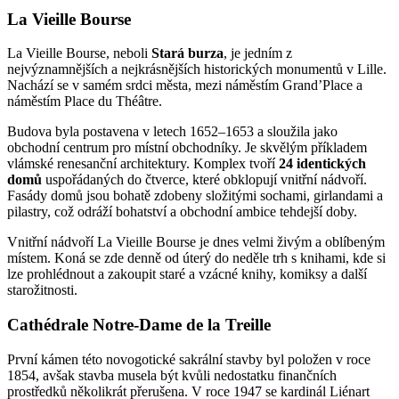
La Vieille Bourse
La Vieille Bourse, neboli
Stará burza
, je jedním z
nejvýznamnějších a nejkrásnějších historických monumentů v Lille.
Nachází se v samém srdci města, mezi náměstím Grand’Place a
náměstím Place du Théâtre.
Budova byla postavena v letech 1652–1653 a sloužila jako
obchodní centrum pro místní obchodníky. Je skvělým příkladem
vlámské renesanční architektury. Komplex tvoří
24 identických
domů
uspořádaných do čtverce, které obklopují vnitřní nádvoří.
Fasády domů jsou bohatě zdobeny složitými sochami, girlandami a
pilastry, což odráží bohatství a obchodní ambice tehdejší doby.
Vnitřní nádvoří La Vieille Bourse je dnes velmi živým a oblíbeným
místem. Koná se zde denně od úterý do neděle trh s knihami, kde si
lze prohlédnout a zakoupit staré a vzácné knihy, komiksy a další
starožitnosti.
Cathédrale Notre-Dame de la Treille
První kámen této novogotické sakrální stavby byl položen v roce
1854, avšak stavba musela být kvůli nedostatku finančních
prostředků několikrát přerušena. V roce 1947 se kardinál Liénart