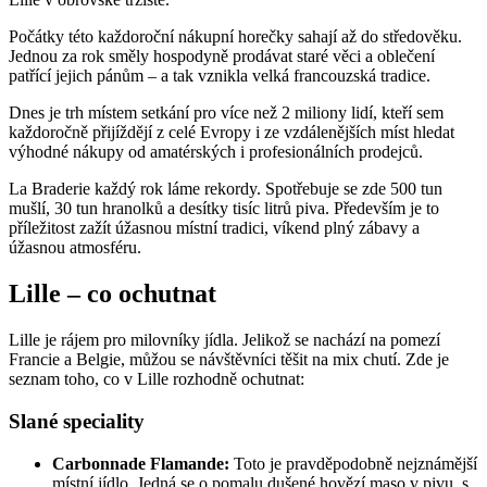
Počátky této každoroční nákupní horečky sahají až do středověku.
Jednou za rok směly hospodyně prodávat staré věci a oblečení
patřící jejich pánům – a tak vznikla velká francouzská tradice.
Dnes je trh místem setkání pro více než 2 miliony lidí, kteří sem
každoročně přijíždějí z celé Evropy i ze vzdálenějších míst hledat
výhodné nákupy od amatérských i profesionálních prodejců.
La Braderie každý rok láme rekordy. Spotřebuje se zde 500 tun
mušlí, 30 tun hranolků a desítky tisíc litrů piva. Především je to
příležitost zažít úžasnou místní tradici, víkend plný zábavy a
úžasnou atmosféru.
Lille – co ochutnat
Lille je rájem pro milovníky jídla. Jelikož se nachází na pomezí
Francie a Belgie, můžou se návštěvníci těšit na mix chutí. Zde je
seznam toho, co v Lille rozhodně ochutnat:
Slané speciality
Carbonnade Flamande:
Toto je pravděpodobně nejznámější
místní jídlo. Jedná se o pomalu dušené hovězí maso v pivu, s