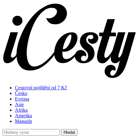
Cestovní pojištění od 7 Kč
Česko
Evropa
Asie
Afrika
Amerika
Magazín
Hledat