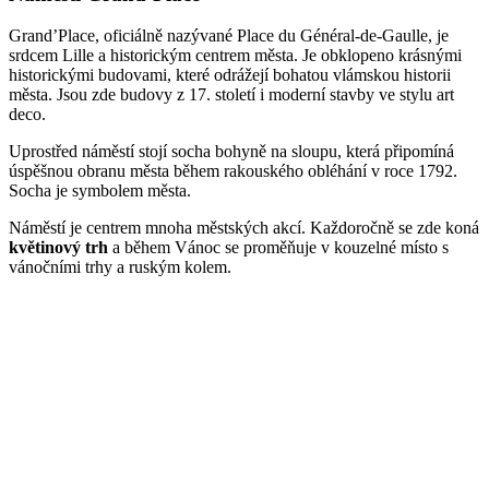
Grand’Place, oficiálně nazývané Place du Général-de-Gaulle, je
srdcem Lille a historickým centrem města. Je obklopeno krásnými
historickými budovami, které odrážejí bohatou vlámskou historii
města. Jsou zde budovy z 17. století i moderní stavby ve stylu art
deco.
Uprostřed náměstí stojí socha bohyně na sloupu, která připomíná
úspěšnou obranu města během rakouského obléhání v roce 1792.
Socha je symbolem města.
Náměstí je centrem mnoha městských akcí. Každoročně se zde koná
květinový trh
a během Vánoc se proměňuje v kouzelné místo s
vánočními trhy a ruským kolem.