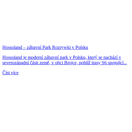
Hossoland – zábavní Park Rozrywki v Polsku
Hossoland je moderní zábavní park v Polsku, který se nachází v
severozápadní části země, v obci Brojce, poblíž trasy S6 spojující...
Číst více