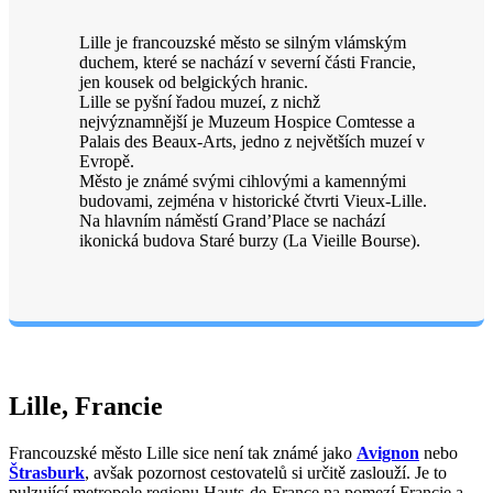
Lille je francouzské město se silným vlámským
duchem, které se nachází v severní části Francie,
jen kousek od belgických hranic.
Lille se pyšní řadou muzeí, z nichž
nejvýznamnější je Muzeum Hospice Comtesse a
Palais des Beaux-Arts, jedno z největších muzeí v
Evropě.
Město je známé svými cihlovými a kamennými
budovami, zejména v historické čtvrti Vieux-Lille.
Na hlavním náměstí Grand’Place se nachází
ikonická budova Staré burzy (La Vieille Bourse).
Lille, Francie
Francouzské město Lille sice není tak známé jako
Avignon
nebo
Štrasburk
, avšak pozornost cestovatelů si určitě zaslouží. Je to
pulzující metropole regionu Hauts-de-France na pomezí Francie a