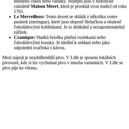
hnědého cukru nebo vanilky. Nejlepší jsou v historické
cukrárně
Maison Meert
, která je proslulá svou tradicí od roku
1761.
Le Merveilleux:
Tento dezert se skládá z několika vrstev
pusinek (meringue), které jsou slepené šlehačkou a obalené
čokoládovými hoblinkami. Je to delikátní a nezapomenutelný
zážitek.
Cramique:
Sladká brioška plněná rozinkami nebo
čokoládovými kousky. Je ideální k snídani nebo jako
odpolední svačinka s kávou.
Mezi nápoji je nejoblíbenější pivo. V Lille je spousta lokálních
pivovarů, kde si lze vychutnat pivo v mnoha variantách. V Lille se
pivo pije ke všemu.