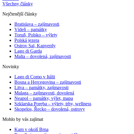
Všechny články
Nejčtenější články
Bratislava – zajímavosti
Vídeň – památky
Toruň, Polsko – výlety
Polská jezera
Ostrov Sal, Kapverdy
Lago di Garda
Malta – dovolená, zajímavosti
Novinky
Lago di Como v Itálii
Bosna a Hercegovina – zajímavosti
Litva – památky, zajímavosti
Malaga – zajímavosti, dovolená
Neapol – památky, výlet, mapa
Szklarska Poręba – výlety, trhy, wellness
Skopelos, Řecko – dovolená, ostrovy
Mohlo by vás zajímat
Kam v okolí Brna