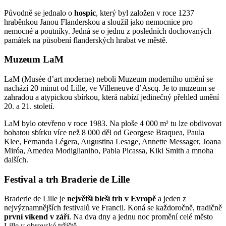
Původně se jednalo o
hospic
, který byl založen v roce 1237
hraběnkou Janou Flanderskou a sloužil jako nemocnice pro
nemocné a poutníky. Jedná se o jednu z posledních dochovaných
památek na působení flanderských hrabat ve městě.
Muzeum LaM
LaM (Musée d’art moderne) neboli Muzeum moderního umění se
nachází 20 minut od Lille, ve Villeneuve d’Ascq. Je to muzeum se
zahradou a atypickou sbírkou, která nabízí jedinečný přehled umění
20. a 21. století.
LaM bylo otevřeno v roce 1983. Na ploše 4 000 m² tu lze obdivovat
bohatou sbírku více než 8 000 děl od Georgese Braquea, Paula
Klee, Fernanda Légera, Augustina Lesage, Annette Messager, Joana
Miróa, Amedea Modiglianiho, Pabla Picassa, Kiki Smith a mnoha
dalších.
Festival a trh Braderie de Lille
Braderie de Lille je
největší bleší trh v Evropě
a jeden z
nejvýznamnějších festivalů ve Francii. Koná se každoročně, tradičně
první víkend v září
. Na dva dny a jednu noc promění celé město
Lille v obrovské tržiště.