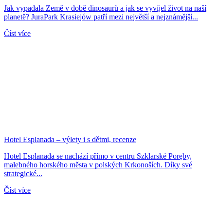
Jak vypadala Země v době dinosaurů a jak se vyvíjel život na naší
planetě? JuraPark Krasiejów patří mezi největší a nejznámější...
Číst více
Hotel Esplanada – výlety i s dětmi, recenze
Hotel Esplanada se nachází přímo v centru Szklarské Poręby,
malebného horského města v polských Krkonoších. Díky své
strategické...
Číst více