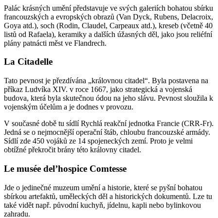
Palác krásných umění představuje ve svých galeriích bohatou sbírku
francouzských a evropských obrazů (Van Dyck, Rubens, Delacroix,
Goya atd.), soch (Rodin, Claudel, Carpeaux atd.), kreseb (včetně 40
listů od Rafaela), keramiky a dalších úžasných děl, jako jsou reliéfní
plány patnácti měst ve Flandrech.
La Citadelle
Tato pevnost je přezdívána „královnou citadel“. Byla postavena na
příkaz Ludvíka XIV. v roce 1667, jako strategická a vojenská
budova, která byla skutečnou ódou na jeho slávu. Pevnost sloužila k
vojenským účelům a je dodnes v provozu.
V současné době tu sídlí Rychlá reakční jednotka Francie (CRR-Fr).
Jedná se o nejmocnější operační štáb, chloubu francouzské armády.
Sídlí zde 450 vojáků ze 14 spojeneckých zemí. Proto je velmi
obtížné překročit brány této královny citadel.
Le musée del’hospice Comtesse
Jde o jedinečné muzeum umění a historie, které se pyšní bohatou
sbírkou artefaktů, uměleckých děl a historických dokumentů. Lze tu
také vidět např. původní kuchyň, jídelnu, kapli nebo bylinkovou
zahradu.