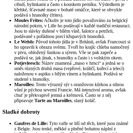
cibulí, bylinkami a často s kouskem perníku. Výsledkem je
křehké, šťavnaté maso v bohaté omáčce, které se obvykle
podává s hranolky (frites).
Moules Frites:
Ačkoliv je toto jídlo považováno za belgický
národní pokrm, v Lille ho podávají v každé tradiční restauraci.
Jsou to slávky dušené v bílém víně, šalotce a petrželi,
podávané s pořádnou porcí křupavých hranolků.
Le Welsh:
Původ tohoto jídla je v Británii, avšak Francouzi si
ho upravili k obrazu svému. Tvoří ho krajíc chleba namočený
v pivu, obložený šunkou a sýrem. Vše se pak zapeče a
podává se, jak jinak, s hranolky a často i s volským okem.
Potjevleesch:
Název znamená „maso v hrnci“ a jedná se o
směs různých druhů masa (vepřové, králičí, kuřecí a telecí)
naloženou v aspiku s bílým vínem a bylinkami. Podává se
studené s hranolky.
Maroilles:
Tento výrazný sýr s oranžovou kůrkou a silnou
vůní je pýchou severní Francie. Má intenzivní aroma, avšak
chuť je překvapivě jemná a krémová. Často se z něj
připravuje
Tarte au Maroilles
, slaný koláč.
Sladké dobroty
Gaufres de Lille:
Tyto vafle se liší od těch, které jsou známé
z Belgie. Jsou tenké, měkké a plněné bohatou náplní z