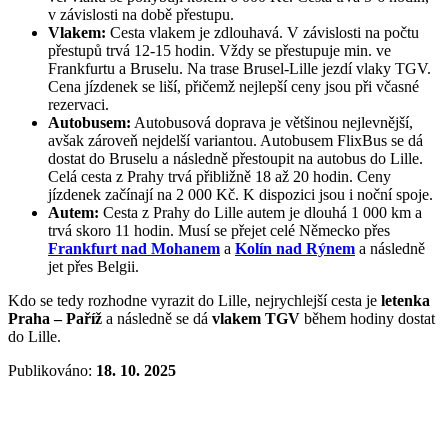
v závislosti na době přestupu.
Vlakem:
Cesta vlakem je zdlouhavá. V závislosti na počtu
přestupů trvá 12-15 hodin. Vždy se přestupuje min. ve
Frankfurtu a Bruselu. Na trase Brusel-Lille jezdí vlaky TGV.
Cena jízdenek se liší, přičemž nejlepší ceny jsou při včasné
rezervaci.
Autobusem:
Autobusová doprava je většinou nejlevnější,
avšak zároveň nejdelší variantou. Autobusem FlixBus se dá
dostat do Bruselu a následně přestoupit na autobus do Lille.
Celá cesta z Prahy trvá přibližně 18 až 20 hodin. Ceny
jízdenek začínají na 2 000 Kč. K dispozici jsou i noční spoje.
Autem:
Cesta z Prahy do Lille autem je dlouhá 1 000 km a
trvá skoro 11 hodin. Musí se přejet celé Německo přes
Frankfurt nad Mohanem
a
Kolín nad Rýnem
a následně
jet přes Belgii.
Kdo se tedy rozhodne vyrazit do Lille, nejrychlejší cesta je
letenka
Praha – Paříž
a následně se dá
vlakem TGV
během hodiny dostat
do Lille.
Publikováno:
18. 10. 2025