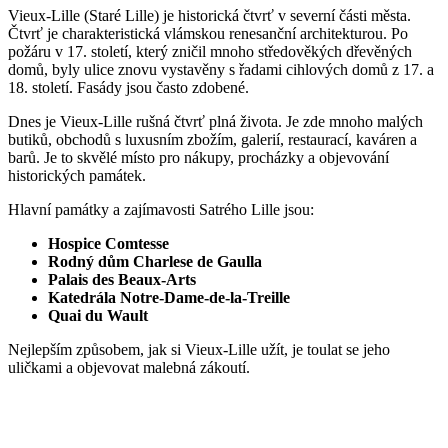
Vieux-Lille (Staré Lille) je historická čtvrť v severní části města.
Čtvrť je charakteristická vlámskou renesanční architekturou. Po
požáru v 17. století, který zničil mnoho středověkých dřevěných
domů, byly ulice znovu vystavěny s řadami cihlových domů z 17. a
18. století. Fasády jsou často zdobené.
Dnes je Vieux-Lille rušná čtvrť plná života. Je zde mnoho malých
butiků, obchodů s luxusním zbožím, galerií, restaurací, kaváren a
barů. Je to skvělé místo pro nákupy, procházky a objevování
historických památek.
Hlavní památky a zajímavosti Satrého Lille jsou:
Hospice Comtesse
Rodný dům Charlese de Gaulla
Palais des Beaux-Arts
Katedrála Notre-Dame-de-la-Treille
Quai du Wault
Nejlepším způsobem, jak si Vieux-Lille užít, je toulat se jeho
uličkami a objevovat malebná zákoutí.