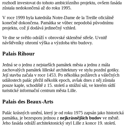
rozhodl investovat do tohoto ambiciózního projektu, ovšem fasáda
zůstala nedokončená až do roku 1995.
V roce 1999 byla katedrála Notre-Dame de la Treille oficiálně
konečně dokončena. Památka se vůbec nepodobá původnímu
projektu, což jí dodává jedinečný vzhled.
Ve dne se světlo odráží v obrovské skleněné střeše. Uvnitř
návštěvníky ohromí výška a výzdoba této budovy.
Palais Rihour
Jedná se o jednu z nejstarších památek města a jednu z mála
zachovalých památek lilleské architektury ve stylu pozdní gotiky.
Její stavba začala v roce 1453. Po několika požárech a válečných
událostech palác přežil několik epoch, avšak dnes z něj zůstala
pouze kaple, schodiště z 15. století a strážní sál, ve kterém sídlí
turistické informační centrum města Lille.
Palais des Beaux-Arts
Palác krásných umění, který je od roku 1975 zapsán jako historická
památka, je bezesporu jednou z
nejkrásnějších budov
ve městě.
Jeho fasáda odráží architektonický styl Lille z konce 19. století.