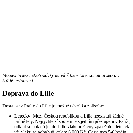
Moules Frites neboli slávky na víně lze v Lille ochutnat skoro v
každé restauraci.
Doprava do Lille
Dostat se z Prahy do Lille je možné několika způsoby:
Letecky:
Mezi Českou republikou a Lille neexistují žádné
přímé lety. Nejrychlejší spojení je s jedním přestupem v Paříži,
odkud se pak dá jet do Lille vlakem. Ceny zpátečních letenek
vč. vlaku se pohybují kolem 6 000 Kč. Cesta trvá 5-6 hodin,