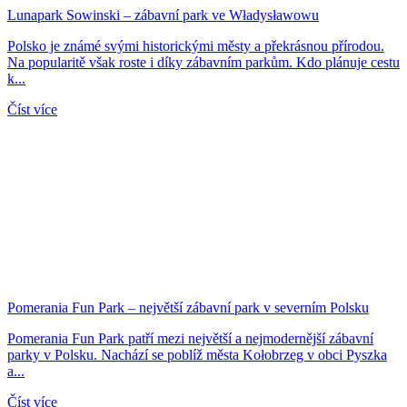
Lunapark Sowinski – zábavní park ve Władysławowu
Polsko je známé svými historickými městy a překrásnou přírodou.
Na popularitě však roste i díky zábavním parkům. Kdo plánuje cestu
k...
Číst více
Pomerania Fun Park – největší zábavní park v severním Polsku
Pomerania Fun Park patří mezi největší a nejmodernější zábavní
parky v Polsku. Nachází se poblíž města Kołobrzeg v obci Pyszka
a...
Číst více