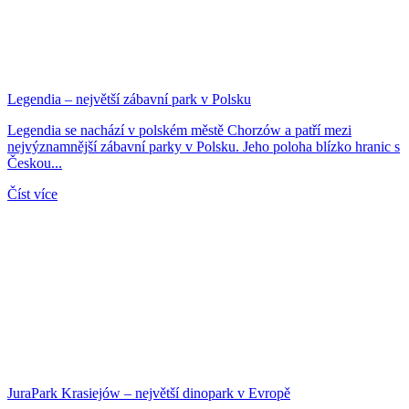
Legendia – největší zábavní park v Polsku
Legendia se nachází v polském městě Chorzów a patří mezi
nejvýznamnější zábavní parky v Polsku. Jeho poloha blízko hranic s
Českou...
Číst více
JuraPark Krasiejów – největší dinopark v Evropě