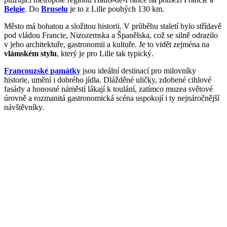
Belgie
. Do
Bruselu
je to z Lille pouhých 130 km.
Město má bohatou a složitou historii. V průběhu staletí bylo střídavě
pod vládou Francie, Nizozemska a Španělska, což se silně odrazilo
v jeho architektuře, gastronomii a kultuře. Je to vidět zejména na
vlámském stylu
, který je pro Lille tak typický.
Francouzské památky
jsou ideální destinací pro milovníky
historie, umění i dobrého jídla. Dlážděné uličky, zdobené cihlové
fasády a honosné náměstí lákají k toulání, zatímco muzea světové
úrovně a rozmanitá gastronomická scéna uspokojí i ty nejnáročnější
návštěvníky.