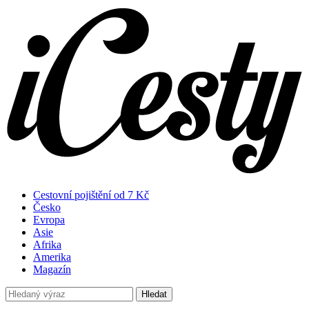
Cestovní pojištění od 7 Kč
Česko
Evropa
Asie
Afrika
Amerika
Magazín
Hledat