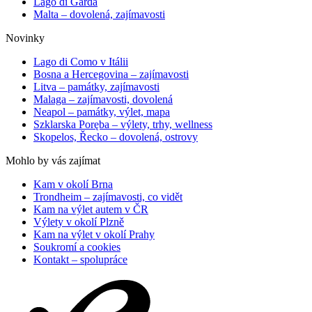
Lago di Garda
Malta – dovolená, zajímavosti
Novinky
Lago di Como v Itálii
Bosna a Hercegovina – zajímavosti
Litva – památky, zajímavosti
Malaga – zajímavosti, dovolená
Neapol – památky, výlet, mapa
Szklarska Poręba – výlety, trhy, wellness
Skopelos, Řecko – dovolená, ostrovy
Mohlo by vás zajímat
Kam v okolí Brna
Trondheim – zajímavosti, co vidět
Kam na výlet autem v ČR
Výlety v okolí Plzně
Kam na výlet v okolí Prahy
Soukromí a cookies
Kontakt – spolupráce