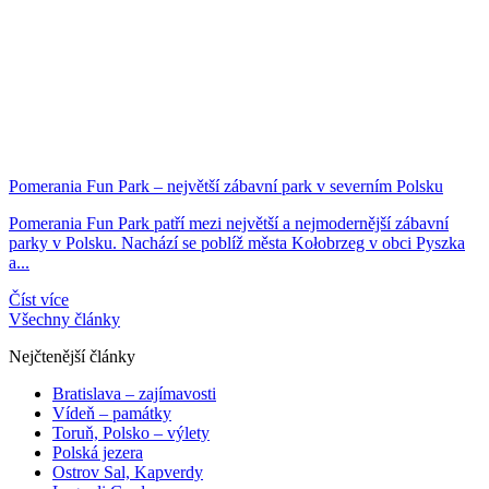
Pomerania Fun Park – největší zábavní park v severním Polsku
Pomerania Fun Park patří mezi největší a nejmodernější zábavní
parky v Polsku. Nachází se poblíž města Kołobrzeg v obci Pyszka
a...
Číst více
Všechny články
Nejčtenější články
Bratislava – zajímavosti
Vídeň – památky
Toruň, Polsko – výlety
Polská jezera
Ostrov Sal, Kapverdy