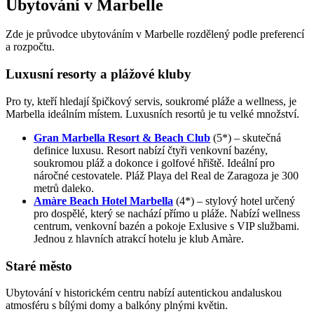
Ubytování v Marbelle
Zde je průvodce ubytováním v Marbelle rozdělený podle preferencí
a rozpočtu.
Luxusní resorty a plážové kluby
Pro ty, kteří hledají špičkový servis, soukromé pláže a wellness, je
Marbella ideálním místem. Luxusních resortů je tu velké množství.
Gran Marbella Resort & Beach Club
(5*) – skutečná
definice luxusu. Resort nabízí čtyři venkovní bazény,
soukromou pláž a dokonce i golfové hřiště. Ideální pro
náročné cestovatele. Pláž Playa del Real de Zaragoza je 300
metrů daleko.
Amàre Beach Hotel Marbella
(4*) – stylový hotel určený
pro dospělé, který se nachází přímo u pláže. Nabízí wellness
centrum, venkovní bazén a pokoje Exlusive s VIP službami.
Jednou z hlavních atrakcí hotelu je klub Amàre.
Staré město
Ubytování v historickém centru nabízí autentickou andaluskou
atmosféru s bílými domy a balkóny plnými květin.