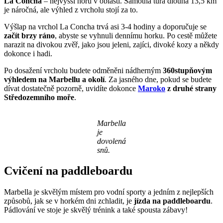
La Concha
– nejvyšší horu v oblasti. Samotná túra dlouhá 13,5 km
je náročná, ale výhled z vrcholu stojí za to.
Výšlap na vrchol La Concha trvá asi 3-4 hodiny a doporučuje se
začít brzy ráno
, abyste se vyhnuli dennímu horku. Po cestě můžete
narazit na divokou zvěř, jako jsou jeleni, zajíci, divoké kozy a někdy
dokonce i hadi.
Po dosažení vrcholu budete odměněni nádherným
360stupňovým
výhledem na Marbellu a okolí
. Za jasného dne, pokud se budete
dívat dostatečně pozorně, uvidíte dokonce
Maroko
z druhé strany
Středozemního moře
.
Marbella
je
dovolená
snů.
Cvičení na paddleboardu
Marbella je skvělým místem pro vodní sporty a jedním z nejlepších
způsobů, jak se v horkém dni zchladit, je
jízda na paddleboardu
.
Pádlování ve stoje je skvělý trénink a také spousta zábavy!