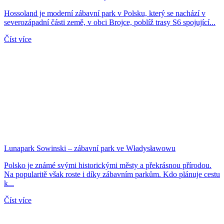
Hossoland je moderní zábavní park v Polsku, který se nachází v
severozápadní části země, v obci Brojce, poblíž trasy S6 spojující...
Číst více
Lunapark Sowinski – zábavní park ve Władysławowu
Polsko je známé svými historickými městy a překrásnou přírodou.
Na popularitě však roste i díky zábavním parkům. Kdo plánuje cestu
k...
Číst více