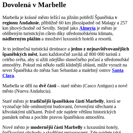
Dovolená v Marbelle
Marbella je krásné město ležící na jižním pobřeží Španělska
v
regionu Andalusie
, přibližně 60 km jihozápadně od Malagy a 257
km jihovýchodně od Sevilly. Stejně jako
Almería
je město je
oblíbeným turistickým cílem díky středomořskému klimatu,
nádherným plážím
a množství luxusních hotelů a resortů.
Je to jedinečná turistická destinace a
jedno z nejnavštěvovanějších
španělských měst
, kam každoročně zavítá až 800 000 turistů z
celého světa, aby si užili zdejšího slunečného počasí a středomořské
atmosféry. Pokud má někdo radši klidnější oblasti, může vyrazit na
sever Španělska do města San Sebastian a malebný ostrov
Santa
Clara
.
Marbella se dělí na
dvě části
– staré město (Casco Antiguo) a nové
město (Nueva Andalucia).
Staré město je
tradičnější španělskou částí Marbelly
, která se
vyznačuje bíle omítnutými budovami, červenými střechami a
křivolakými uličkami. Právě zde najdete většinu historických
památek města a pocítíte pravou španělskou atmosféru.
Nové město je
modernější částí Marbelly
s luxusními hotely,
špičkovými obchody a skvělými restauracemi. Zde najdete také