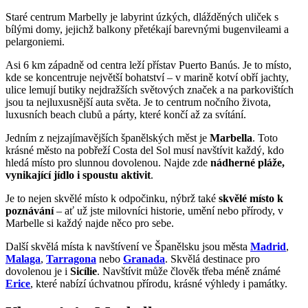
Staré centrum Marbelly je labyrint úzkých, dlážděných uliček s
bílými domy, jejichž balkony přetékají barevnými bugenvileami a
pelargoniemi.
Asi 6 km západně od centra leží přístav Puerto Banús. Je to místo,
kde se koncentruje největší bohatství – v marině kotví obří jachty,
ulice lemují butiky nejdražších světových značek a na parkovištích
jsou ta nejluxusnější auta světa. Je to centrum nočního života,
luxusních beach clubů a párty, které končí až za svítání.
Jedním z nejzajímavějších španělských měst je
Marbella
. Toto
krásné město na pobřeží Costa del Sol musí navštívit každý, kdo
hledá místo pro slunnou dovolenou. Najde zde
nádherné pláže,
vynikající jídlo i spoustu aktivit
.
Je to nejen skvělé místo k odpočinku, nýbrž také
skvělé místo k
poznávání
– ať už jste milovníci historie, umění nebo přírody, v
Marbelle si každý najde něco pro sebe.
Další skvělá místa k navštívení ve Španělsku jsou města
Madrid
,
Malaga
,
Tarragona
nebo
Granada
. Skvělá destinace pro
dovolenou je i
Sicílie
. Navštívit může člověk třeba méně známé
Erice
, které nabízí úchvatnou přírodu, krásné výhledy i památky.