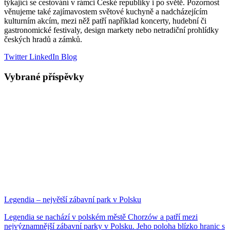
týkající se cestování v rámci České republiky i po světě. Pozornost
věnujeme také zajímavostem světové kuchyně a nadcházejícím
kulturním akcím, mezi něž patří například koncerty, hudební či
gastronomické festivaly, design markety nebo netradiční prohlídky
českých hradů a zámků.
Twitter
LinkedIn
Blog
Vybrané příspěvky
Legendia – největší zábavní park v Polsku
Legendia se nachází v polském městě Chorzów a patří mezi
nejvýznamnější zábavní parky v Polsku. Jeho poloha blízko hranic s