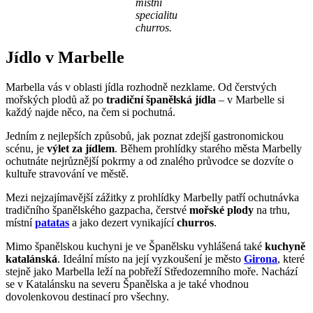
místní
specialitu
churros.
Jídlo v Marbelle
Marbella vás v oblasti jídla rozhodně nezklame. Od čerstvých
mořských plodů až po
tradiční španělská jídla
– v Marbelle si
každý najde něco, na čem si pochutná.
Jedním z nejlepších způsobů, jak poznat zdejší gastronomickou
scénu, je
výlet za jídlem
. Během prohlídky starého města Marbelly
ochutnáte nejrůznější pokrmy a od znalého průvodce se dozvíte o
kultuře stravování ve městě.
Mezi nejzajímavější zážitky z prohlídky Marbelly patří ochutnávka
tradičního španělského gazpacha, čerstvé
mořské plody
na trhu,
místní
patatas
a jako dezert vynikající
churros
.
Mimo španělskou kuchyni je ve Španělsku vyhlášená také
kuchyně
katalánská
. Ideální místo na její vyzkoušení je město
Girona
, které
stejně jako Marbella leží na pobřeží Středozemního moře. Nachází
se v Katalánsku na severu Španělska a je také vhodnou
dovolenkovou destinací pro všechny.