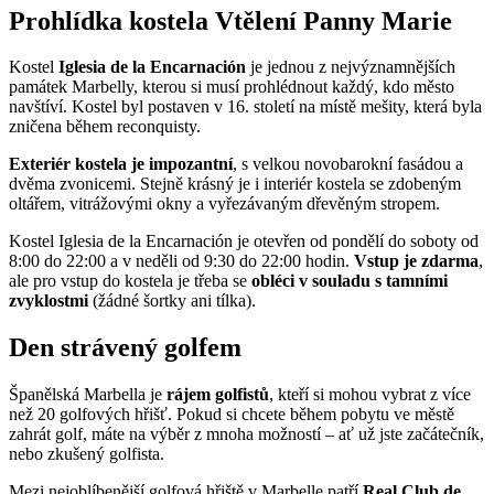
Prohlídka kostela Vtělení Panny Marie
Kostel
Iglesia de la Encarnación
je jednou z nejvýznamnějších
památek Marbelly, kterou si musí prohlédnout každý, kdo město
navštíví. Kostel byl postaven v 16. století na místě mešity, která byla
zničena během reconquisty.
Exteriér kostela je impozantní
, s velkou novobarokní fasádou a
dvěma zvonicemi. Stejně krásný je i interiér kostela se zdobeným
oltářem, vitrážovými okny a vyřezávaným dřevěným stropem.
Kostel Iglesia de la Encarnación je otevřen od pondělí do soboty od
8:00 do 22:00 a v neděli od 9:30 do 22:00 hodin.
Vstup je zdarma
,
ale pro vstup do kostela je třeba se
obléci v souladu s tamními
zvyklostmi
(žádné šortky ani tílka).
Den strávený golfem
Španělská Marbella je
rájem golfistů
, kteří si mohou vybrat z více
než 20 golfových hřišť. Pokud si chcete během pobytu ve městě
zahrát golf, máte na výběr z mnoha možností – ať už jste začátečník,
nebo zkušený golfista.
Mezi nejoblíbenější golfová hřiště v Marbelle patří
Real Club de