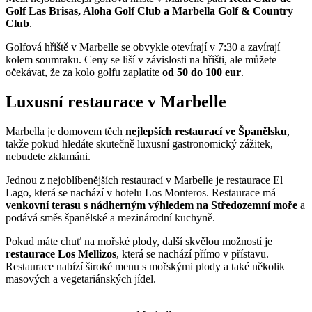
Golf Las Brisas, Aloha Golf Club a Marbella Golf & Country
Club
.
Golfová hřiště v Marbelle se obvykle otevírají v 7:30 a zavírají
kolem soumraku. Ceny se liší v závislosti na hřišti, ale můžete
očekávat, že za kolo golfu zaplatíte
od 50 do 100 eur
.
Luxusní restaurace v Marbelle
Marbella je domovem těch
nejlepších restaurací ve Španělsku
,
takže pokud hledáte skutečně luxusní gastronomický zážitek,
nebudete zklamáni.
Jednou z nejoblíbenějších restaurací v Marbelle je restaurace El
Lago, která se nachází v hotelu Los Monteros. Restaurace má
venkovní terasu s nádherným výhledem na Středozemní moře
a
podává směs španělské a mezinárodní kuchyně.
Pokud máte chuť na mořské plody, další skvělou možností je
restaurace Los Mellizos
, která se nachází přímo v přístavu.
Restaurace nabízí široké menu s mořskými plody a také několik
masových a vegetariánských jídel.