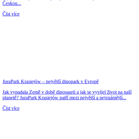
Českou...
Číst více
JuraPark Krasiejów – největší dinopark v Evropě
Jak vypadala Země v době dinosaurů a jak se vyvíjel život na naší
planetě? JuraPark Krasiejów patří mezi největší a nejznámější...
Číst více