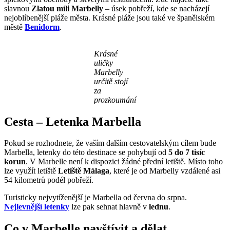
slavnou
Zlatou míli Marbelly
– úsek pobřeží, kde se nacházejí
nejoblíbenější pláže města. Krásné pláže jsou také ve španělském
městě
Benidorm
.
Krásné
uličky
Marbelly
určitě stojí
za
prozkoumání
Cesta – Letenka Marbella
Pokud se rozhodnete, že vaším dalším cestovatelským cílem bude
Marbella, letenky do této destinace se pohybují od
5 do 7 tisíc
korun
. V Marbelle není k dispozici žádné přední letiště. Místo toho
lze využít letiště
Letiště Málaga
, které je od Marbelly vzdálené asi
54 kilometrů podél pobřeží.
Turisticky nejvytíženější je Marbella od června do srpna.
Nejlevnější letenky
lze pak sehnat hlavně v
lednu
.
Co v Marbelle navštívit a dělat