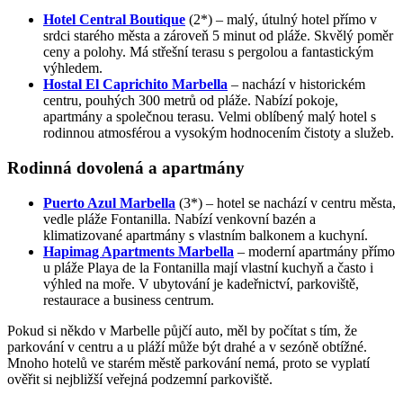
Hotel Central Boutique
(2*) – malý, útulný hotel přímo v
srdci starého města a zároveň 5 minut od pláže. Skvělý poměr
ceny a polohy. Má střešní terasu s pergolou a fantastickým
výhledem.
Hostal El Caprichito Marbella
– nachází v historickém
centru, pouhých 300 metrů od pláže. Nabízí pokoje,
apartmány a společnou terasu. Velmi oblíbený malý hotel s
rodinnou atmosférou a vysokým hodnocením čistoty a služeb.
Rodinná dovolená a apartmány
Puerto Azul Marbella
(3*) – hotel se nachází v centru města,
vedle pláže Fontanilla. Nabízí venkovní bazén a
klimatizované apartmány s vlastním balkonem a kuchyní.
Hapimag Apartments Marbella
– moderní apartmány přímo
u pláže Playa de la Fontanilla mají vlastní kuchyň a často i
výhled na moře. V ubytování je kadeřnictví, parkoviště,
restaurace a business centrum.
Pokud si někdo v Marbelle půjčí auto, měl by počítat s tím, že
parkování v centru a u pláží může být drahé a v sezóně obtížné.
Mnoho hotelů ve starém městě parkování nemá, proto se vyplatí
ověřit si nejbližší veřejná podzemní parkoviště.