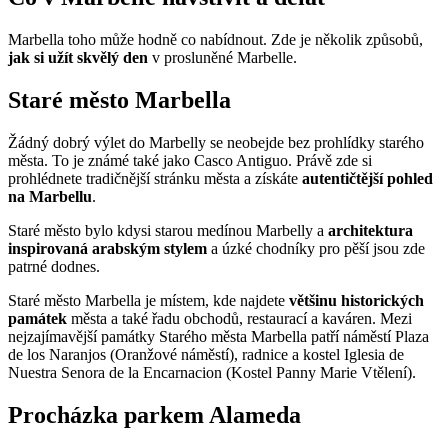
Marbella toho může hodně co nabídnout. Zde je několik způsobů,
jak si užít skvělý den
v prosluněné Marbelle.
Staré město Marbella
Žádný dobrý výlet do Marbelly se neobejde bez prohlídky starého
města. To je známé také jako Casco Antiguo. Právě zde si
prohlédnete tradičnější stránku města a získáte
autentičtější pohled
na Marbellu
.
Staré město bylo kdysi starou medínou Marbelly a
architektura
inspirovaná arabským stylem
a úzké chodníky pro pěší jsou zde
patrné dodnes.
Staré město Marbella je místem, kde najdete
většinu historických
památek
města a také řadu obchodů, restaurací a kaváren. Mezi
nejzajímavější památky Starého města Marbella patří náměstí Plaza
de los Naranjos (Oranžové náměstí), radnice a kostel Iglesia de
Nuestra Senora de la Encarnacion (Kostel Panny Marie Vtělení).
Procházka parkem Alameda