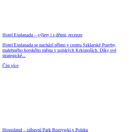
Hotel Esplanada – výlety i s dětmi, recenze
Hotel Esplanada se nachází přímo v centru Szklarské Poręby,
malebného horského města v polských Krkonoších. Díky své
strategické...
Číst více
Hossoland – zábavní Park Rozrywki v Polsku