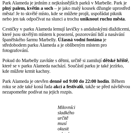
Park Alameda je jedním z nejkrásnějších parků v Marbelle. Park je
plný palem, květin a soch
– je jako malý kousek džungle uprostřed
města! Je to skvělé místo, kde se můžete projít, uspořádat piknik
nebo jen tak odpočívat na slunci a trochu
uniknout ruchu města
.
Cestičky v parku Alameda lemují lavičky s andaluskými dlaždicemi,
které jsou skvělým místem k posezení, pozorování lidí a nasávání
španělského šarmu Marbelly.
Úžasná vodní fontána
je
středobodem parku Alameda a je oblíbeným místem pro
fotografování.
Pokud do Marbelly zavítáte s dětmi, určitě si zamilují
dětské hřiště
,
které se v parku Alameda nachází. Součástí parku je také jezírko,
kde můžete krmit kachny.
Park Alameda je otevřen
denně od 9:00 do 22:00 hodin
. Během
roku se zde také koná řada
akcí a festivalů
, takže se před návštěvou
nezapomeňte podívat na jejich rozpis.
Milovníci
sladkého
určitě
musí
okusit