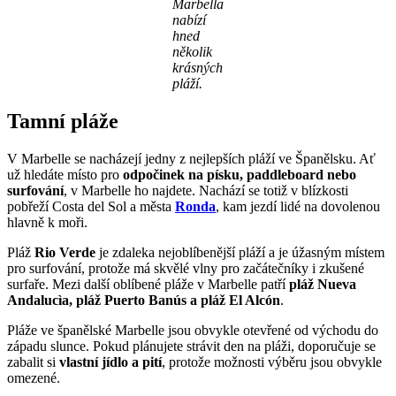
Marbella
nabízí
hned
několik
krásných
pláží.
Tamní pláže
V Marbelle se nacházejí jedny z nejlepších pláží ve Španělsku. Ať
už hledáte místo pro
odpočinek na písku, paddleboard nebo
surfování
, v Marbelle ho najdete. Nachází se totiž v blízkosti
pobřeží Costa del Sol a města
Ronda
, kam jezdí lidé na dovolenou
hlavně k moři.
Pláž
Rio Verde
je zdaleka nejoblíbenější pláží a je úžasným místem
pro surfování, protože má skvělé vlny pro začátečníky i zkušené
surfaře. Mezi další oblíbené pláže v Marbelle patří
pláž Nueva
Andalucìa, pláž Puerto Banús a pláž El Alcón
.
Pláže ve španělské Marbelle jsou obvykle otevřené od východu do
západu slunce. Pokud plánujete strávit den na pláži, doporučuje se
zabalit si
vlastní jídlo a pití
, protože možnosti výběru jsou obvykle
omezené.