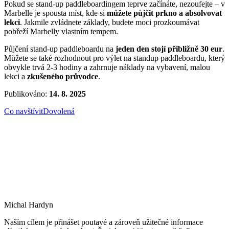
Pokud se stand-up paddleboardingem teprve začínáte, nezoufejte – v
Marbelle je spousta míst, kde si
můžete půjčit prkno a absolvovat
lekci
. Jakmile zvládnete základy, budete moci prozkoumávat
pobřeží Marbelly vlastním tempem.
Půjčení stand-up paddleboardu na
jeden den stojí přibližně 30 eur
.
Můžete se také rozhodnout pro výlet na standup paddleboardu, který
obvykle trvá 2-3 hodiny a zahrnuje náklady na vybavení, malou
lekci a
zkušeného průvodce
.
Publikováno:
14. 8. 2025
Co navštívit
Dovolená
Michal Hardyn
Naším cílem je přinášet poutavé a zároveň užitečné informace