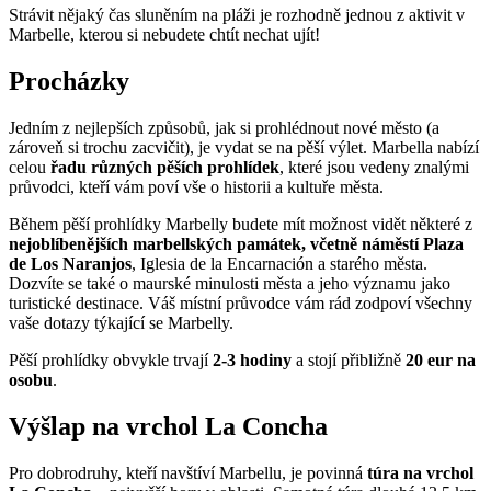
Strávit nějaký čas sluněním na pláži je rozhodně jednou z aktivit v
Marbelle, kterou si nebudete chtít nechat ujít!
Procházky
Jedním z nejlepších způsobů, jak si prohlédnout nové město (a
zároveň si trochu zacvičit), je vydat se na pěší výlet. Marbella nabízí
celou
řadu různých pěších prohlídek
, které jsou vedeny znalými
průvodci, kteří vám poví vše o historii a kultuře města.
Během pěší prohlídky Marbelly budete mít možnost vidět některé z
nejoblíbenějších marbellských památek, včetně náměstí Plaza
de Los Naranjos
, Iglesia de la Encarnación a starého města.
Dozvíte se také o maurské minulosti města a jeho významu jako
turistické destinace. Váš místní průvodce vám rád zodpoví všechny
vaše dotazy týkající se Marbelly.
Pěší prohlídky obvykle trvají
2-3 hodiny
a stojí přibližně
20 eur na
osobu
.
Výšlap na vrchol La Concha
Pro dobrodruhy, kteří navštíví Marbellu, je povinná
túra na vrchol