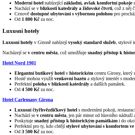
Moderní hotel
nabízející
základní, avšak komfortní pokoje
Nachází se v
blízkosti katedrály a židovské čtvrti
, což z něj 
Cenově
dostupné ubytování
s výbornou polohou
pro prochá
Od
1 800 Kč
za noc.
Luxusní hotely
Luxusní hotely
v Gironě nabízejí
vysoký standard služeb
, stylové 
Nacházejí se
v centru města
, což umožňuje
snadný přístup k hist
Hotel Nord 1901
Elegantní butikový hotel
v
historickém
centru Girony, který 
Hosté mohou využít
venkovní bazén
a stylový interiér s mode
Perfektní
poloha v blízkosti katedrály
a dalších památek.
Od
4 500 Kč
za noc.
Hotel Carlemany Girona
Luxusní čtyřhvězdičkový hotel
s moderními pokoji, restaurací
Nachází se
v centru města
, jen pár minut od hlavního nádraží 
Poskytuje
snadný přístup k historickým památkám
i do okol
Perfektní pro ty, kdo chtějí
stylové ubytování s komfortem ve
Od
3 500 Kč
za noc.