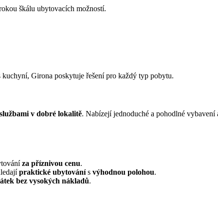
širokou škálu ubytovacích možností.
 kuchyní, Girona poskytuje řešení pro každý typ pobytu.
službami v dobré lokalitě
. Nabízejí jednoduché a pohodlné vybavení a 
ytování
za příznivou cenu
.
hledají
praktické ubytování
s
výhodnou polohou
.
mátek bez vysokých nákladů
.