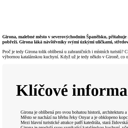
Girona, malebné město v severovýchodním Španělsku, přitahuje 
pobřeží. Girona láká návštěvníky svými úzkými uličkami, stře
Proč je tedy Girona tolik oblíbená u zahraničních i místních turistů?
výbornou katalánskou kuchyní. Když už je tedy někdo v Gironě, co 
Klíčové informa
Girona je oblíbená pro svou bohatou historii, architekturu a
Město se nachází na břehu řeky Onyar a je obklopeno kopc
Mezi hlavní turistické atrakce patří katedrála, stará židovsk
Girona je proslulá svou vynikající katalánskou kuchyní, vč