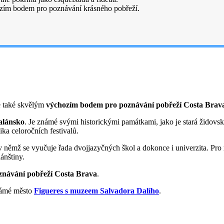
hozím bodem pro poznávání krásného pobřeží.
Je také skvělým
výchozím bodem pro poznávání pobřeží Costa Brav
alánsko
. Je známé svými historickými památkami, jako je stará židovsk
ka celoročních festivalů.
 v němž se vyučuje řada dvojjazyčných škol a dokonce i univerzita. Pro
ánštiny.
znávání pobřeží Costa Brava
.
známé město
Figueres s muzeem Salvadora Dalího
.