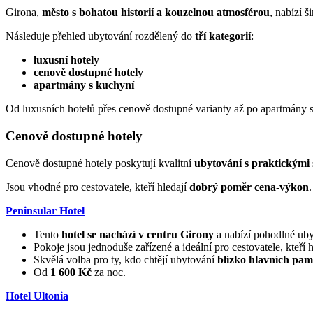
Girona,
město s bohatou historií a kouzelnou atmosférou
, nabízí 
Následuje přehled ubytování rozdělený do
tří kategorií
:
luxusní hotely
cenově dostupné hotely
apartmány s kuchyní
Od luxusních hotelů přes cenově dostupné varianty až po apartmány s
Cenově dostupné hotely
Cenově dostupné hotely poskytují kvalitní
ubytování s praktickými 
Jsou vhodné pro cestovatele, kteří hledají
dobrý poměr cena-výkon
.
Peninsular Hotel
Tento
hotel se nachází v centru Girony
a nabízí pohodlné ub
Pokoje jsou jednoduše zařízené a ideální pro cestovatele, kteří 
Skvělá volba pro ty, kdo chtějí ubytování
blízko hlavních pa
Od
1 600 Kč
za noc.
Hotel Ultonia