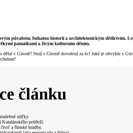
svým půvabem, bohatou historií a architektonickým dědictvím. Le
dověkými památkami a živým kulturním děním.
 Co dělat v Gironě? Stojí v Gironě dovolená za to? Jaké je obvykle v G
ochutnat?
ce článku
 malebné uličky.
i Katalánského pobřeží.
á čtvrť a římské hradby.
etně pokrmů jako esqueixada a fideuà.