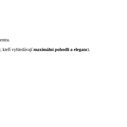
entra.
y, kteří vyhledávají
maximální pohodlí a eleganc
i.