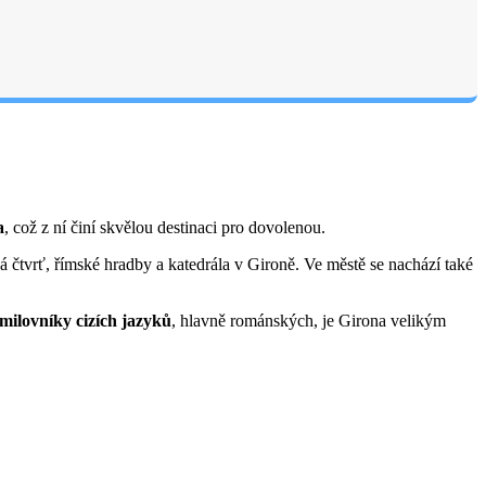
a
, což z ní činí skvělou destinaci pro dovolenou.
á čtvrť, římské hradby a katedrála v Gironě. Ve městě se nachází také
milovníky cizích jazyků
, hlavně románských, je Girona velikým