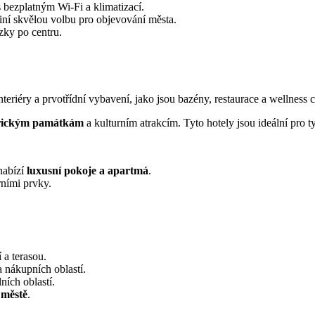
s bezplatným Wi-Fi a klimatizací.
činí skvělou volbu pro objevování města.
zky po centru.
interiéry a prvotřídní vybavení, jako jsou bazény, restaurace a wellness c
orickým památkám
a kulturním atrakcím. Tyto hotely jsou ideální pro t
nabízí
luxusní pokoje a apartmá
.
rními prvky.
 a terasou.
a nákupních oblastí.
ních oblastí.
 městě
.