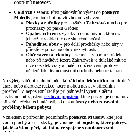
dobré mít
hotovost
.
Co si vzít s sebou:
Před plánováním výletu do
polských
Malediv
je nutné si připravit vhodné vybavení:
Plavky
a
ručníky
pro návštěvu
Zakrzówku
nebo pro
procházky po parku Gródek.
Opalovací krém
s vysokým ochranným faktorem,
jelikož je v oblasti časté slunečné počasí.
Pohodlnou obuv
– pro delší procházky nebo túry v
přírodě je pohodlná obuv nezbytností.
Občerstvení
a
tekutiny
– zejména v parku Gródek
nebo při návštěvě jezera Zakrzówek je důležité mít po
ruce dostatek vody a malého občerstvení, protože
některé lokality nemusí mít obchody nebo restaurace.
Na výlety s dětmi je dobré mít také
základní lékárničku
pro drobné
úrazy nebo alergické reakce, které mohou nastat v přírodním
prostředí. V neposlední řadě je při plánování výletu s dětmi
nezbytné mít zajištěné
cestovní pojištění
, které poskytuje ochranu v
případě nečekaných událostí, jako jsou
úrazy nebo zdravotní
problémy během pobytu
.
Vzhledem k přírodním podmínkám
polských Malediv
, kde jsou
vodní plochy a lesní stezky, je vhodné mít
pojištění, které pokrývá
jak lékařskou péči, tak i situace spojené s outdoorovými