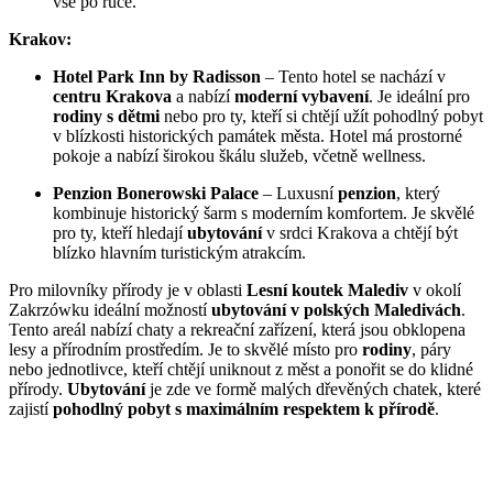
vše po ruce.
Krakov:
Hotel Park Inn by Radisson
– Tento hotel se nachází v
centru Krakova
a nabízí
moderní vybavení
. Je ideální pro
rodiny s dětmi
nebo pro ty, kteří si chtějí užít pohodlný pobyt
v blízkosti historických památek města. Hotel má prostorné
pokoje a nabízí širokou škálu služeb, včetně wellness.
Penzion Bonerowski Palace
– Luxusní
penzion
, který
kombinuje historický šarm s moderním komfortem. Je skvělé
pro ty, kteří hledají
ubytování
v srdci Krakova a chtějí být
blízko hlavním turistickým atrakcím.
Pro milovníky přírody je v oblasti
Lesní koutek Malediv
v okolí
Zakrzówku ideální možností
ubytování v polských Maledivách
.
Tento areál nabízí chaty a rekreační zařízení, která jsou obklopena
lesy a přírodním prostředím. Je to skvělé místo pro
rodiny
, páry
nebo jednotlivce, kteří chtějí uniknout z měst a ponořit se do klidné
přírody.
Ubytování
je zde ve formě malých dřevěných chatek, které
zajistí
pohodlný pobyt s maximálním respektem k přírodě
.