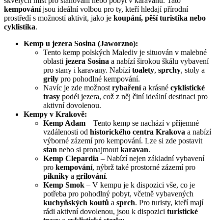
skvělých míst pro stanování nebo pobyt v karavanu. Tato
kempování
jsou ideální volbou pro ty, kteří hledají přírodní
prostředí s možností aktivit, jako je
koupání, pěší turistika nebo
cyklistika
.
Kemp u jezera Sosina (Jaworzno):
Tento kemp polských Malediv je situován v malebné
oblasti
jezera Sosina
a nabízí širokou škálu vybavení
pro stany i karavany. Nabízí
toalety
,
sprchy
, stoly a
grily
pro pohodlné kempování.
Navíc je zde možnost
rybaření
a krásné
cyklistické
trasy
podél jezera, což z něj činí ideální destinaci pro
aktivní dovolenou.
Kempy v Krakově:
Kemp Adam
– Tento kemp se nachází v příjemné
vzdálenosti od
historického centra Krakova
a nabízí
výborné zázemí pro kempování. Lze si zde postavit
stan
nebo si pronajmout
karavan
.
Kemp Clepardia
– Nabízí nejen základní vybavení
pro
kempování
, nýbrž také prostorné zázemí pro
pikniky
a
grilování
.
Kemp Smok
– V kempu je k dispozici vše, co je
potřeba pro pohodlný pobyt, včetně vybavených
kuchyňských koutů
a
sprch
. Pro turisty, kteří mají
rádi aktivní dovolenou, jsou k dispozici
turistické