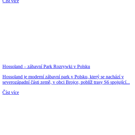
Číst více
Hossoland – zábavní Park Rozrywki v Polsku
Hossoland je moderní zábavní park v Polsku, který se nachází v
severozápadní části země, v obci Brojce, poblíž trasy S6 spojující...
Číst více