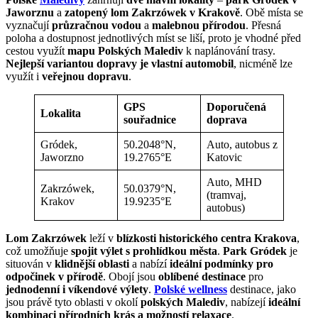
Jaworznu
a
zatopený lom Zakrzówek v Krakově
. Obě místa se
vyznačují
průzračnou vodou
a
malebnou přírodou
. Přesná
poloha a dostupnost jednotlivých míst se liší, proto je vhodné před
cestou využít
mapu Polských Malediv
k naplánování trasy.
Nejlepší variantou dopravy je vlastní automobil
, nicméně lze
využít i
veřejnou dopravu
.
GPS
Doporučená
Lokalita
souřadnice
doprava
Gródek,
50.2048°N,
Auto, autobus z
Jaworzno
19.2765°E
Katovic
Auto, MHD
Zakrzówek,
50.0379°N,
(tramvaj,
Krakov
19.9235°E
autobus)
Lom Zakrzówek
leží v
blízkosti historického centra Krakova
,
což umožňuje
spojit výlet s prohlídkou města
.
Park Gródek
je
situován v
klidnější oblasti
a nabízí
ideální podmínky pro
odpočinek v přírodě
. Obojí jsou
oblíbené destinace
pro
jednodenní i víkendové výlety
.
Polské wellness
destinace, jako
jsou právě tyto oblasti v okolí
polských Malediv
, nabízejí
ideální
kombinaci přírodních krás a možností relaxace
.