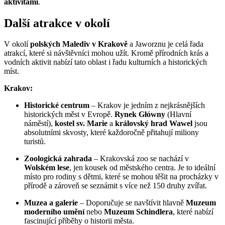
aktivitami
.
Další atrakce v okolí
V okolí
polských Malediv v Krakově
a Jaworznu je celá řada
atrakcí, které si návštěvníci mohou užít. Kromě přírodních krás a
vodních aktivit nabízí tato oblast i řadu kulturních a historických
míst.
Krakov:
Historické centrum
– Krakov je jedním z nejkrásnějších
historických měst v Evropě.
Rynek Główny
(Hlavní
náměstí),
kostel sv. Marie
a
královský hrad Wawel
jsou
absolutními skvosty, které každoročně přitahují miliony
turistů.
Zoologická zahrada
– Krakovská zoo se nachází v
Wolském lese
, jen kousek od městského centra. Je to ideální
místo pro rodiny s dětmi, které se mohou těšit na procházky v
přírodě a zároveň se seznámit s více než 150 druhy zvířat.
Muzea a galerie
– Doporučuje se navštívit hlavně
Muzeum
moderního umění
nebo
Muzeum Schindlera
, které nabízí
fascinující příběhy o historii města.