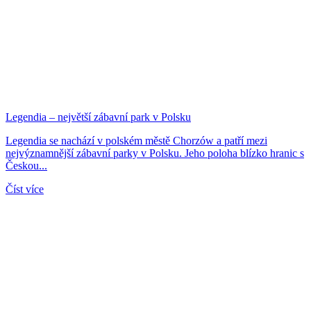
Legendia – největší zábavní park v Polsku
Legendia se nachází v polském městě Chorzów a patří mezi
nejvýznamnější zábavní parky v Polsku. Jeho poloha blízko hranic s
Českou...
Číst více