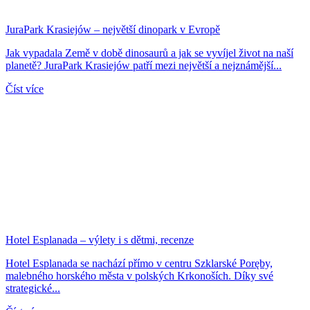
JuraPark Krasiejów – největší dinopark v Evropě
Jak vypadala Země v době dinosaurů a jak se vyvíjel život na naší
planetě? JuraPark Krasiejów patří mezi největší a nejznámější...
Číst více
Hotel Esplanada – výlety i s dětmi, recenze
Hotel Esplanada se nachází přímo v centru Szklarské Poręby,
malebného horského města v polských Krkonoších. Díky své
strategické...