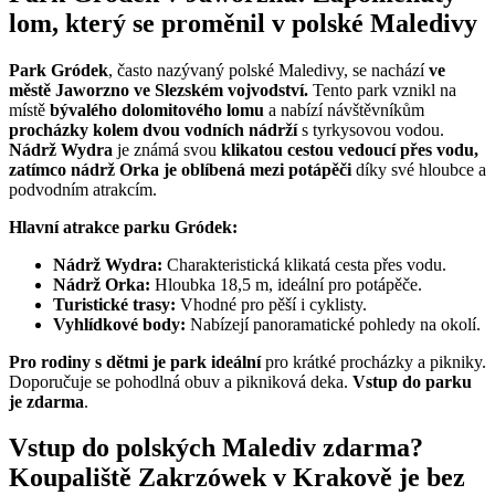
lom, který se proměnil v polské Maledivy
Park Gródek
, často nazývaný polské Maledivy, se nachází
ve
městě Jaworzno ve Slezském vojvodství.
Tento park vznikl na
místě
bývalého dolomitového lomu
a nabízí návštěvníkům
procházky kolem dvou vodních nádrží
s tyrkysovou vodou.
Nádrž Wydra
je známá svou
klikatou cestou vedoucí přes vodu,
zatímco nádrž Orka je oblíbená mezi potápěči
díky své hloubce a
podvodním atrakcím.
Hlavní atrakce parku Gródek:
Nádrž Wydra:
Charakteristická klikatá cesta přes vodu.
Nádrž Orka:
Hloubka 18,5 m, ideální pro potápěče.
Turistické trasy:
Vhodné pro pěší i cyklisty.
Vyhlídkové body:
Nabízejí panoramatické pohledy na okolí.
Pro rodiny s dětmi je park ideální
pro krátké procházky a pikniky.
Doporučuje se pohodlná obuv a pikniková deka.
Vstup do parku
je zdarma
.
Vstup do polských Malediv zdarma?
Koupaliště Zakrzówek v Krakově je bez