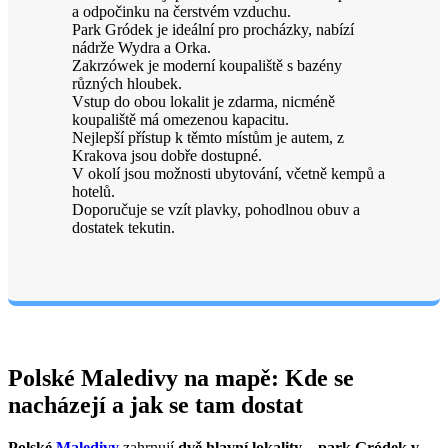
a odpočinku na čerstvém vzduchu.
Park Gródek je ideální pro procházky, nabízí
nádrže Wydra a Orka.
Zakrzówek je moderní koupaliště s bazény
různých hloubek.
Vstup do obou lokalit je zdarma, nicméně
koupaliště má omezenou kapacitu.
Nejlepší přístup k těmto místům je autem, z
Krakova jsou dobře dostupné.
V okolí jsou možnosti ubytování, včetně kempů a
hotelů.
Doporučuje se vzít plavky, pohodlnou obuv a
dostatek tekutin.
Polské Maledivy na mapě: Kde se
nacházejí a jak se tam dostat
Polské
Maledivy
zahrnují
dvě hlavní lokality
–
park Gródek v