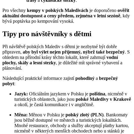
trasy
a
cyklistické stezky
.
Pro všechny
kempy v polských Maledivách
je doporučeno
ověřit
aktuální dostupnost a ceny předem, zejména v letní sezóně
, kdy
bývá poptávka po kempování vysoká.
Tipy pro návštěvníky s dětmi
Při návštěvě polských Malediv s dětmi je nezbytné být dobře
připraven,
aby byl výlet nejen příjemný, nýbrž také bezpečný
. S
ohledem na přírodní krásy těchto lokalit, které zahrnují
vodní
plochy, skály a lesní stezky
, je důležité mít správné vybavení a
plánování.
Následující praktické informace zajistí
pohodlný
a
bezpečný
pobyt
:
Jazyk:
Oficiálním jazykem v Polsku je
polština
, nicméně v
turistických oblastech, jako jsou
polské Maledivy v Krakově
a okolí, je častá komunikace i v angličtině.
Měna:
Měnou v Polsku je
polský zlotý (PLN)
. Bankomaty
jsou běžně dostupné ve městech a turistických lokalitách.
Mnohé restaurace, obchody a služby akceptují platby kartou,
nicméně v některých menších obchodech nebo u stánků je