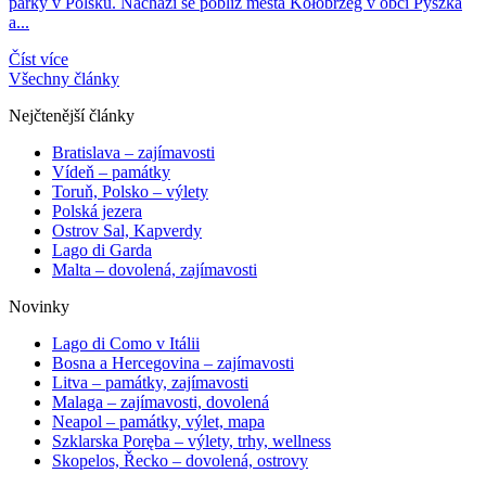
parky v Polsku. Nachází se poblíž města Kołobrzeg v obci Pyszka
a...
Číst více
Všechny články
Nejčtenější články
Bratislava – zajímavosti
Vídeň – památky
Toruň, Polsko – výlety
Polská jezera
Ostrov Sal, Kapverdy
Lago di Garda
Malta – dovolená, zajímavosti
Novinky
Lago di Como v Itálii
Bosna a Hercegovina – zajímavosti
Litva – památky, zajímavosti
Malaga – zajímavosti, dovolená
Neapol – památky, výlet, mapa
Szklarska Poręba – výlety, trhy, wellness
Skopelos, Řecko – dovolená, ostrovy