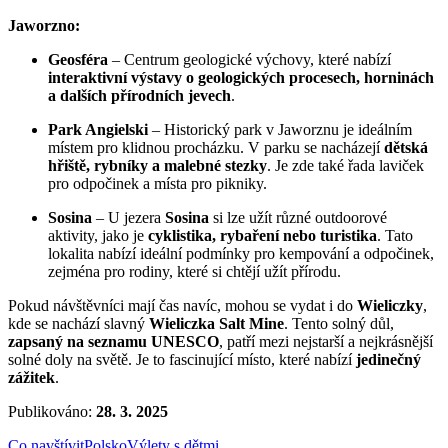
Jaworzno:
Geosféra
– Centrum geologické výchovy, které nabízí
interaktivní výstavy o geologických procesech, horninách
a dalších přírodních jevech
.
Park Angielski
– Historický park v Jaworznu je ideálním
místem pro klidnou procházku. V parku se nacházejí
dětská
hřiště, rybníky a malebné stezky
. Je zde také řada laviček
pro odpočinek a místa pro pikniky.
Sosina
– U jezera
Sosina
si lze užít různé outdoorové
aktivity, jako je
cyklistika, rybaření nebo turistika
. Tato
lokalita nabízí ideální podmínky pro kempování a odpočinek,
zejména pro rodiny, které si chtějí užít přírodu.
Pokud návštěvníci mají čas navíc, mohou se vydat i do
Wieliczky
,
kde se nachází slavný
Wieliczka Salt Mine
. Tento solný důl,
zapsaný na seznamu UNESCO
, patří mezi nejstarší a nejkrásnější
solné doly na světě. Je to fascinující místo, které nabízí
jedinečný
zážitek
.
Publikováno:
28. 3. 2025
Co navštívit
Polsko
Výlety s dětmi