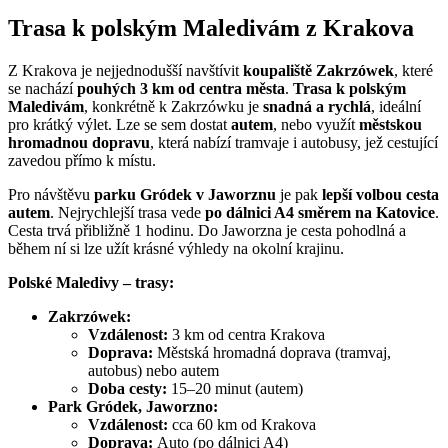
Trasa k polským Maledivám z Krakova
Z Krakova je nejjednodušší navštívit
koupaliště Zakrzówek
, které
se nachází
pouhých 3 km od centra města
.
Trasa k polským
Maledivám
, konkrétně k Zakrzówku je
snadná a rychlá
, ideální
pro krátký výlet. Lze se sem dostat
autem
, nebo využít
městskou
hromadnou dopravu
, která nabízí tramvaje i autobusy, jež cestující
zavedou přímo k místu.
Pro návštěvu
parku Gródek v Jaworznu
je pak
lepší volbou cesta
autem
. Nejrychlejší trasa vede
po dálnici A4 směrem na Katovice
.
Cesta trvá přibližně 1 hodinu. Do Jaworzna je cesta pohodlná a
během ní si lze užít krásné výhledy na okolní krajinu.
Polské Maledivy – trasy:
Zakrzówek:
Vzdálenost:
3 km od centra Krakova
Doprava:
Městská hromadná doprava (tramvaj,
autobus) nebo autem
Doba cesty:
15–20 minut (autem)
Park Gródek, Jaworzno:
Vzdálenost:
cca 60 km od Krakova
Doprava:
Auto (po dálnici A4)