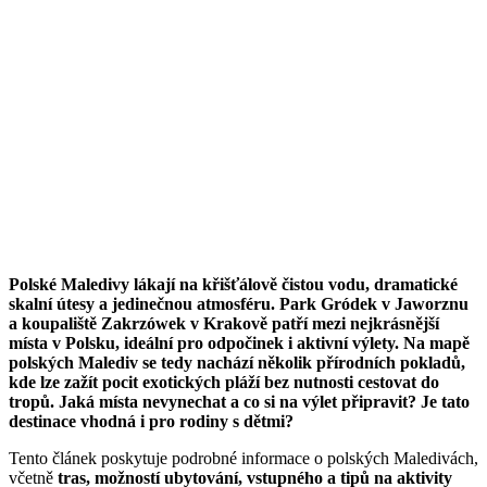
Polské Maledivy lákají na křišťálově čistou vodu, dramatické
skalní útesy a jedinečnou atmosféru. Park Gródek v Jaworznu
a koupaliště Zakrzówek v Krakově patří mezi nejkrásnější
místa v Polsku, ideální pro odpočinek i aktivní výlety. Na mapě
polských Malediv se tedy nachází několik přírodních pokladů,
kde lze zažít pocit exotických pláží bez nutnosti cestovat do
tropů. Jaká místa nevynechat a co si na výlet připravit? Je tato
destinace vhodná i pro rodiny s dětmi?
Tento článek poskytuje podrobné informace o polských Maledivách,
včetně
tras, možností ubytování, vstupného a tipů na aktivity