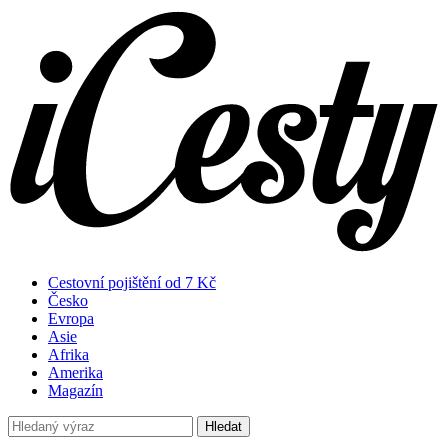
Cestovní pojištění od 7 Kč
Česko
Evropa
Asie
Afrika
Amerika
Magazín
Hledat