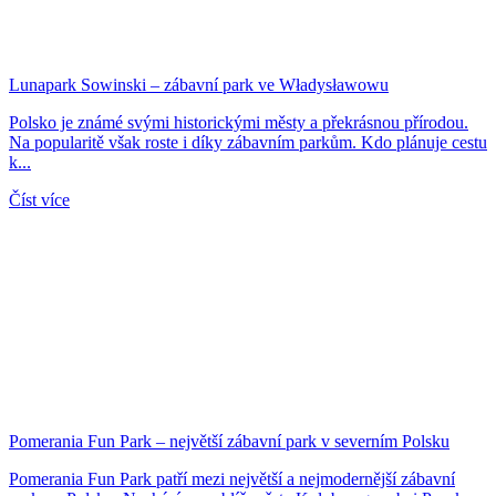
Lunapark Sowinski – zábavní park ve Władysławowu
Polsko je známé svými historickými městy a překrásnou přírodou.
Na popularitě však roste i díky zábavním parkům. Kdo plánuje cestu
k...
Číst více
Pomerania Fun Park – největší zábavní park v severním Polsku
Pomerania Fun Park patří mezi největší a nejmodernější zábavní