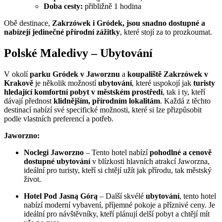
Doba cesty:
přibližně 1 hodina
Obě destinace,
Zakrzówek i Gródek, jsou snadno dostupné a
nabízejí jedinečné přírodní zážitky
, které stojí za to prozkoumat.
Polské Maledivy – Ubytování
V okolí
parku Gródek v Jaworznu
a
koupaliště Zakrzówek v
Krakově
je několik možností
ubytování
, které uspokojí jak
turisty
hledající komfortní pobyt v městském prostředí
, tak i ty, kteří
dávají přednost
klidnějším, přírodním lokalitám
. Každá z těchto
destinací nabízí své specifické možnosti, které si lze přizpůsobit
podle vlastních preferencí a potřeb.
Jaworzno:
Noclegi Jaworzno
– Tento hotel nabízí
pohodlné a cenově
dostupné ubytování
v blízkosti hlavních atrakcí Jaworzna,
ideální pro turisty, kteří si chtějí užít jak přírodu, tak městský
život.
Hotel Pod Jasną Górą
– Další skvélé
ubytování
, tento hotel
nabízí moderní vybavení, příjemné pokoje a příznivé ceny. Je
ideální pro návštěvníky, kteří plánují delší pobyt a chtějí mít