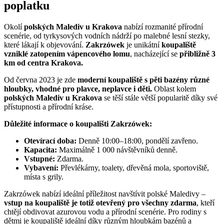
poplatku
Okolí
polských Malediv u Krakova
nabízí rozmanité přírodní
scenérie, od tyrkysových vodních nádrží po malebné lesní stezky,
které lákají k objevování.
Zakrzówek
je unikátní
koupaliště
vzniklé zatopením vápencového lomu
, nacházející se
přibližně 3
km od centra Krakova.
Od června 2023 je zde
moderní koupaliště s pěti bazény různé
hloubky, vhodné pro plavce, neplavce i děti.
Oblast kolem
polských Malediv u Krakova
se těší stále větší popularitě díky své
přístupnosti a přírodní kráse.
Důležité informace o koupališti Zakrzówek:
Otevírací doba:
Denně 10:00–18:00, pondělí zavřeno.
Kapacita:
Maximálně 1 000 návštěvníků denně.
Vstupné:
Zdarma.
Vybavení:
Převlékárny, toalety, dřevěná mola, sportoviště,
místa s grily.
Zakrzówek nabízí ideální příležitost navštívit polské Maledivy –
vstup na koupaliště je totiž otevřený pro všechny zdarma
, kteří
chtějí obdivovat azurovou vodu a přírodní scenérie. Pro rodiny s
dětmi je koupaliště ideální díky různým hloubkám bazénů a