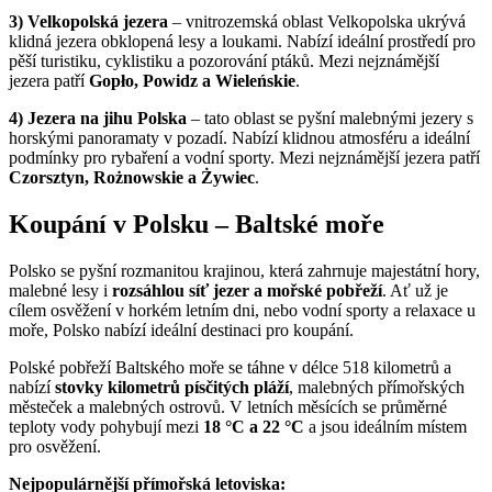
3) Velkopolská jezera
– vnitrozemská oblast Velkopolska ukrývá
klidná jezera obklopená lesy a loukami. Nabízí ideální prostředí pro
pěší turistiku, cyklistiku a pozorování ptáků. Mezi nejznámější
jezera patří
Gopło, Powidz a Wieleńskie
.
4) Jezera na jihu Polska
– tato oblast se pyšní malebnými jezery s
horskými panoramaty v pozadí. Nabízí klidnou atmosféru a ideální
podmínky pro rybaření a vodní sporty. Mezi nejznámější jezera patří
Czorsztyn, Rożnowskie a Żywiec
.
Koupání v Polsku – Baltské moře
Polsko se pyšní rozmanitou krajinou, která zahrnuje majestátní hory,
malebné lesy i
rozsáhlou síť jezer a mořské pobřeží
. Ať už je
cílem osvěžení v horkém letním dni, nebo vodní sporty a relaxace u
moře, Polsko nabízí ideální destinaci pro koupání.
Polské pobřeží Baltského moře se táhne v délce 518 kilometrů a
nabízí
stovky kilometrů písčitých pláží
, malebných přímořských
městeček a malebných ostrovů. V letních měsících se průměrné
teploty vody pohybují mezi
18 °C a 22 °C
a jsou ideálním místem
pro osvěžení.
Nejpopulárnější přímořská letoviska: