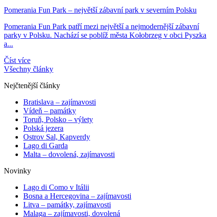
Pomerania Fun Park – největší zábavní park v severním Polsku
Pomerania Fun Park patří mezi největší a nejmodernější zábavní
parky v Polsku. Nachází se poblíž města Kołobrzeg v obci Pyszka
a...
Číst více
Všechny články
Nejčtenější články
Bratislava – zajímavosti
Vídeň – památky
Toruň, Polsko – výlety
Polská jezera
Ostrov Sal, Kapverdy
Lago di Garda
Malta – dovolená, zajímavosti
Novinky
Lago di Como v Itálii
Bosna a Hercegovina – zajímavosti
Litva – památky, zajímavosti
Malaga – zajímavosti, dovolená