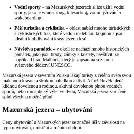
Vodní sporty
– na Mazurských jezerech si lze užít i vodní
sporty, jako je windsurfing, kitesurfing, vodní lyžování a
wakeboarding.
Pěší turistika a cyklistika
– oblast nabízí mnoho turistických
a cyklistických tras, které vedou malebnou krajinou a jsou
ideální k obdivování krásy jezer a lesů.
Návštěva památek
– v okolí se nachází mnoho historických
památek, jako jsou hrady, zámky a kostely, navštívit lze
například hrad Malbork, který je zapsán na seznamu
světového dědictví UNESCO.
Mazurská jezera v severním Polsku lákají turisty z celého světa svou
malebnou krásou a širokou nabídkou aktivit. Ať už člověk hledá
klidnou dovolenou s rodinou, aktivní dovolenou plnou vodních
sportů, nebo romantický výlet ve dvou, Mazurská jezera zaručeně
splní všechna možná přání.
Mazurská jezera – ubytování
Ceny ubytování u Mazurských jezer se značně liší v závislosti na
typu ubytování, umístění a ročním období.