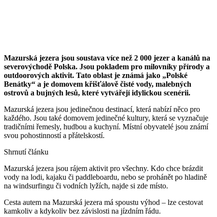
Mazurská jezera jsou soustava více než 2 000 jezer a kanálů na
severovýchodě Polska. Jsou pokladem pro milovníky přírody a
outdoorových aktivit. Tato oblast je známá jako „Polské
Benátky“ a je domovem křišťálově čisté vody, malebných
ostrovů a bujných lesů, které vytvářejí idylickou scenérii.
Mazurská jezera jsou jedinečnou destinací, která nabízí něco pro
každého. Jsou také domovem jedinečné kultury, která se vyznačuje
tradičními řemesly, hudbou a kuchyní. Místní obyvatelé jsou známí
svou pohostinností a přátelskostí.
Shrnutí článku
Mazurská jezera jsou rájem aktivit pro všechny. Kdo chce brázdit
vody na lodi, kajaku či paddleboardu, nebo se prohánět po hladině
na windsurfingu či vodních lyžích, najde si zde místo.
Cesta autem na Mazurská jezera má spoustu výhod – lze cestovat
kamkoliv a kdykoliv bez závislosti na jízdním řádu.