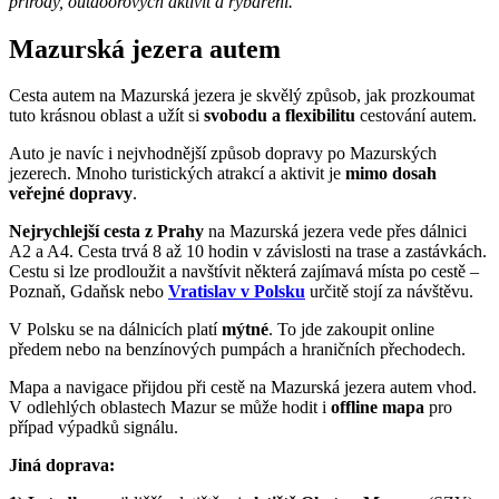
přírody, outdoorových aktivit a rybaření.
Mazurská jezera autem
Cesta autem na Mazurská jezera je skvělý způsob, jak prozkoumat
tuto krásnou oblast a užít si
svobodu a flexibilitu
cestování autem.
Auto je navíc i nejvhodnější způsob dopravy po Mazurských
jezerech. Mnoho turistických atrakcí a aktivit je
mimo dosah
veřejné dopravy
.
Nejrychlejší cesta z Prahy
na Mazurská jezera vede přes dálnici
A2 a A4. Cesta trvá 8 až 10 hodin v závislosti na trase a zastávkách.
Cestu si lze prodloužit a navštívit některá zajímavá místa po cestě –
Poznaň, Gdaňsk nebo
Vratislav v Polsku
určitě stojí za návštěvu.
V Polsku se na dálnicích platí
mýtné
. To jde zakoupit online
předem nebo na benzínových pumpách a hraničních přechodech.
Mapa a navigace přijdou při cestě na Mazurská jezera autem vhod.
V odlehlých oblastech Mazur se může hodit i
offline mapa
pro
případ výpadků signálu.
Jiná doprava: