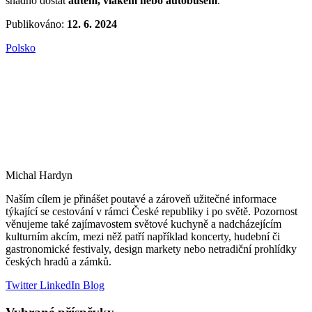
snadno dostat
autem, vlakem nebo autobusem
.
Publikováno:
12. 6. 2024
Polsko
Michal Hardyn
Naším cílem je přinášet poutavé a zároveň užitečné informace
týkající se cestování v rámci České republiky i po světě. Pozornost
věnujeme také zajímavostem světové kuchyně a nadcházejícím
kulturním akcím, mezi něž patří například koncerty, hudební či
gastronomické festivaly, design markety nebo netradiční prohlídky
českých hradů a zámků.
Twitter
LinkedIn
Blog