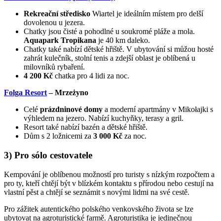
Rekreační středisko
Wiartel je ideálním místem pro delší
dovolenou u jezera.
Chatky jsou čisté a pohodlné u soukromé pláže a mola.
Aquapark Tropikana
je 40 km daleko.
Chatky také nabízí dětské hřiště. V ubytování si můžou hosté
zahrát kulečník, stolní tenis a zdejší oblast je oblíbená u
milovníků rybaření.
4 200 Kč
chatka pro 4 lidi za noc.
Folga Resort
– Mrzeżyno
Celé
prázdninové domy
a moderní apartmány v Mikołajki s
výhledem na jezero. Nabízí kuchyňky, terasy a gril.
Resort také nabízí bazén a dětské hřiště.
Dům s 2 ložnicemi za
3 000 Kč
za noc.
3) Pro sólo cestovatele
Kempování je oblíbenou možností pro turisty s nízkým rozpočtem a
pro ty, kteří chtějí být v blízkém kontaktu s přírodou nebo cestují na
vlastní pěst a chtějí se seznámit s novými lidmi na své cestě.
Pro zážitek autentického polského venkovského života se lze
ubytovat na agroturistické farmě. Agroturistika je jedinečnou