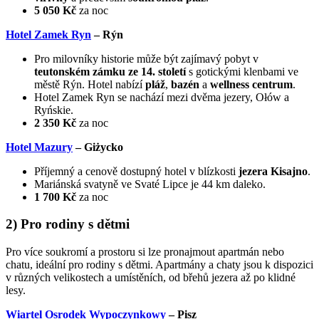
5 050 Kč
za noc
Hotel Zamek Ryn
– Rýn
Pro milovníky historie může být zajímavý pobyt v
teutonském zámku ze 14. století
s gotickými klenbami ve
městě Rýn. Hotel nabízí
pláž
,
bazén
a
wellness centrum
.
Hotel Zamek Ryn se nachází mezi dvěma jezery, Ołów a
Ryńskie.
2 350 Kč
za noc
Hotel Mazury
– Giżycko
Příjemný a cenově dostupný hotel v blízkosti
jezera Kisajno
.
Mariánská svatyně ve Svaté Lipce je 44 km daleko.
1 700 Kč
za noc
2) Pro rodiny s dětmi
Pro více soukromí a prostoru si lze pronajmout apartmán nebo
chatu, ideální pro rodiny s dětmi. Apartmány a chaty jsou k dispozici
v různých velikostech a umístěních, od břehů jezera až po klidné
lesy.
Wiartel Osrodek Wypoczynkowy
– Pisz