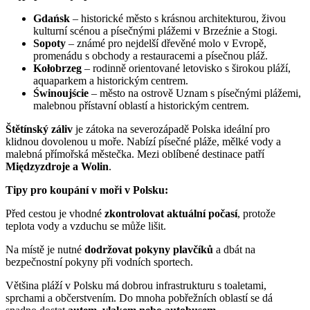
Gdańsk
– historické město s krásnou architekturou, živou
kulturní scénou a písečnými plážemi v Brzeźnie a Stogi.
Sopoty
– známé pro nejdelší dřevěné molo v Evropě,
promenádu s obchody a restauracemi a písečnou pláž.
Kołobrzeg
– rodinně orientované letovisko s širokou pláží,
aquaparkem a historickým centrem.
Świnoujście
– město na ostrově Uznam s písečnými plážemi,
malebnou přístavní oblastí a historickým centrem.
Štětínský záliv
je zátoka na severozápadě Polska ideální pro
klidnou dovolenou u moře. Nabízí písečné pláže, mělké vody a
malebná přímořská městečka. Mezi oblíbené destinace patří
Międzyzdroje a Wolin
.
Tipy pro koupání v moři v Polsku:
Před cestou je vhodné
zkontrolovat aktuální počasí
, protože
teplota vody a vzduchu se může lišit.
Na místě je nutné
dodržovat pokyny plavčíků
a dbát na
bezpečnostní pokyny při vodních sportech.
Většina pláží v Polsku má dobrou infrastrukturu s toaletami,
sprchami a občerstvením. Do mnoha pobřežních oblastí se dá