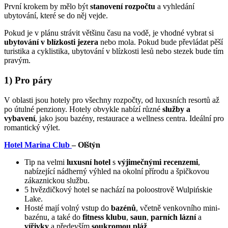
První krokem by mělo být
stanovení rozpočtu
a vyhledání
ubytování, které se do něj vejde.
Pokud je v plánu strávit většinu času na vodě, je vhodné vybrat si
ubytování v blízkosti jezera
nebo mola. Pokud bude převládat pěší
turistika a cyklistika, ubytování v blízkosti lesů nebo stezek bude tím
pravým.
1) Pro páry
V oblasti jsou hotely pro všechny rozpočty, od luxusních resortů až
po útulné penziony. Hotely obvykle nabízí různé
služby a
vybavení
, jako jsou bazény, restaurace a wellness centra. Ideální pro
romantický výlet.
Hotel Marina Club
– Olštýn
Tip na velmi
luxusní hotel
s
výjimečnými recenzemi
,
nabízející nádherný výhled na okolní přírodu a špičkovou
zákaznickou službu.
5 hvězdičkový hotel se nachází na poloostrově Wulpińskie
Lake.
Hosté mají volný vstup do
bazénů
, včetně venkovního mini-
bazénu, a také do
fitness klubu
,
saun
,
parních lázní
a
vířivky
a především
soukromou pláž
.