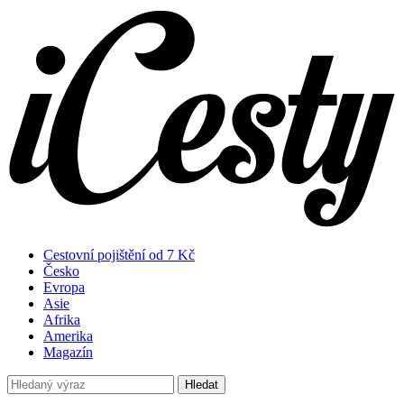
Cestovní pojištění od 7 Kč
Česko
Evropa
Asie
Afrika
Amerika
Magazín
Hledat