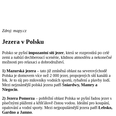
Zdroj: mapy.cz
Jezera v Polsku
Polsko se pyšní
impozantní sítí jezer
, která se rozprostírá po celé
zemi a nabízí dechberoucí scenérie, klidnou atmosféru a nekonečné
možnosti pro relaxaci a dobrodružství.
1) Mazurská jezera
– tato již zmíněná oblast na severovýchodě
Polska je domovem více než 2 000 jezer, propojených sítí kanálů a
řek. Je to ráj pro milovníky vodních sportů, rybaření a plavby lodí.
Mezi nejznámější polská jezera patří
Śniardwy, Mamry a
Niegocin
.
2) Jezera Pomorza
– pobřežní oblast Polska se pyšní řadou jezer s
písečnými plážemi a křišťálově čistou vodou. Ideální pro koupání,
opalování a vodní sporty. Mezi nejpopulárnější jezera patří
Łebsko,
Gardno a Jamno
.