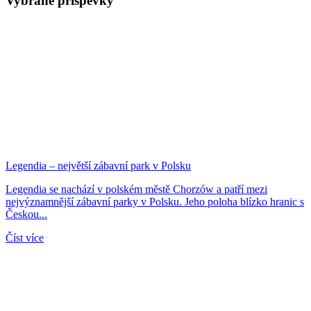
Vybrané příspěvky
Legendia – největší zábavní park v Polsku
Legendia se nachází v polském městě Chorzów a patří mezi
nejvýznamnější zábavní parky v Polsku. Jeho poloha blízko hranic s
Českou...
Číst více