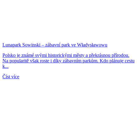
Lunapark Sowinski – zábavní park ve Władysławowu
Polsko je známé svými historickými městy a překrásnou přírodou.
Na popularitě však roste i díky zábavním parkům. Kdo plánuje cestu
k...
Číst více