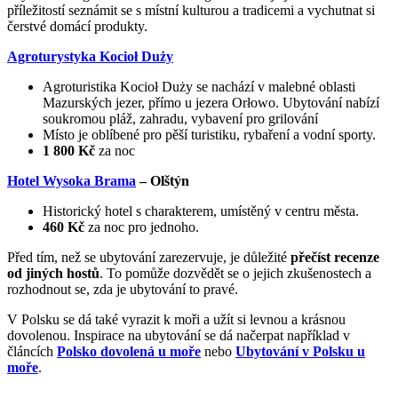
příležitostí seznámit se s místní kulturou a tradicemi a vychutnat si
čerstvé domácí produkty.
Agroturystyka Kocioł Duży
Agroturistika Kocioł Duży se nachází v malebné oblasti
Mazurských jezer, přímo u jezera Orłowo. Ubytování nabízí
soukromou pláž, zahradu, vybavení pro grilování
Místo je oblíbené pro pěší turistiku, rybaření a vodní sporty.
1 800 Kč
za noc
Hotel Wysoka Brama
– Olštýn
Historický hotel s charakterem, umístěný v centru města.
460 Kč
za noc pro jednoho.
Před tím, než se ubytování zarezervuje, je důležité
přečíst recenze
od jiných hostů
. To pomůže dozvědět se o jejich zkušenostech a
rozhodnout se, zda je ubytování to pravé.
V Polsku se dá také vyrazit k moři a užít si levnou a krásnou
dovolenou. Inspirace na ubytování se dá načerpat například v
článcích
Polsko dovolená u moře
nebo
Ubytování v Polsku u
moře
.