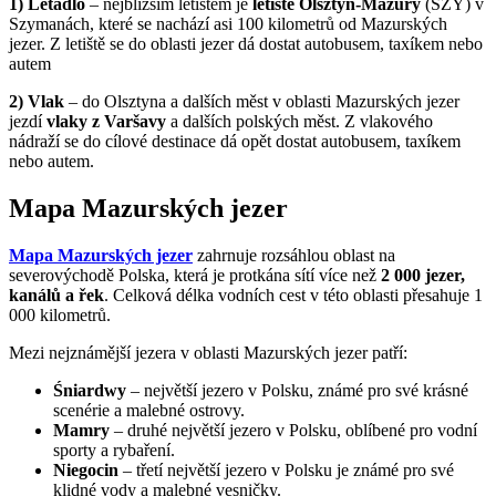
1) Letadlo
– nejbližším letištěm je
letiště Olsztyn-Mazury
(SZY) v
Szymanách, které se nachází asi 100 kilometrů od Mazurských
jezer. Z letiště se do oblasti jezer dá dostat autobusem, taxíkem nebo
autem
2) Vlak
– do Olsztyna a dalších měst v oblasti Mazurských jezer
jezdí
vlaky z Varšavy
a dalších polských měst. Z vlakového
nádraží se do cílové destinace dá opět dostat autobusem, taxíkem
nebo autem.
Mapa Mazurských jezer
Mapa Mazurských jezer
zahrnuje rozsáhlou oblast na
severovýchodě Polska, která je protkána sítí více než
2 000 jezer,
kanálů a řek
. Celková délka vodních cest v této oblasti přesahuje 1
000 kilometrů.
Mezi nejznámější jezera v oblasti Mazurských jezer patří:
Śniardwy
– největší jezero v Polsku, známé pro své krásné
scenérie a malebné ostrovy.
Mamry
– druhé největší jezero v Polsku, oblíbené pro vodní
sporty a rybaření.
Niegocin
– třetí největší jezero v Polsku je známé pro své
klidné vody a malebné vesničky.