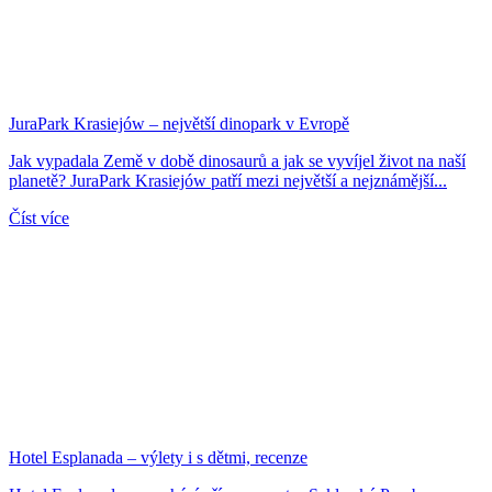
JuraPark Krasiejów – největší dinopark v Evropě
Jak vypadala Země v době dinosaurů a jak se vyvíjel život na naší
planetě? JuraPark Krasiejów patří mezi největší a nejznámější...
Číst více
Hotel Esplanada – výlety i s dětmi, recenze