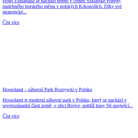
Hotel Esplanada se nachází přímo v centru Szklarské Poręby,
malebného horského města v polských Krkonoších. Díky své
strategické...
Číst více
Hossoland – zábavní Park Rozrywki v Polsku
Hossoland je moderní zábavní park v Polsku, který se nachází v
severozápadní části země, v obci Brojce, poblíž trasy S6 spojující...
Číst více