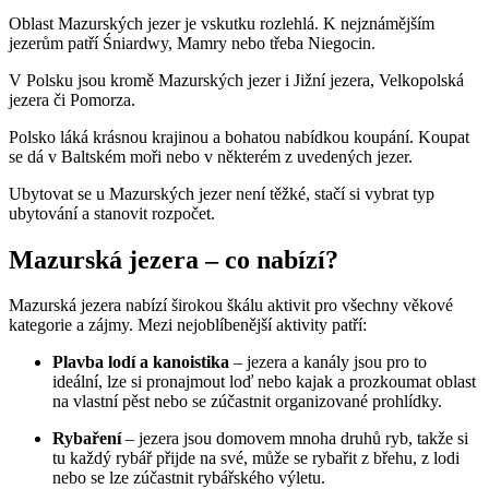
Oblast Mazurských jezer je vskutku rozlehlá. K nejznámějším
jezerům patří Śniardwy, Mamry nebo třeba Niegocin.
V Polsku jsou kromě Mazurských jezer i Jižní jezera, Velkopolská
jezera či Pomorza.
Polsko láká krásnou krajinou a bohatou nabídkou koupání. Koupat
se dá v Baltském moři nebo v některém z uvedených jezer.
Ubytovat se u Mazurských jezer není těžké, stačí si vybrat typ
ubytování a stanovit rozpočet.
Mazurská jezera – co nabízí?
Mazurská jezera nabízí širokou škálu aktivit pro všechny věkové
kategorie a zájmy. Mezi nejoblíbenější aktivity patří:
Plavba lodí a kanoistika
– jezera a kanály jsou pro to
ideální, lze si pronajmout loď nebo kajak a prozkoumat oblast
na vlastní pěst nebo se zúčastnit organizované prohlídky.
Rybaření
– jezera jsou domovem mnoha druhů ryb, takže si
tu každý rybář přijde na své, může se rybařit z břehu, z lodi
nebo se lze zúčastnit rybářského výletu.