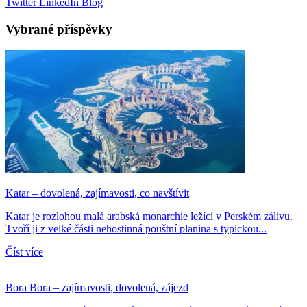
Twitter
LinkedIn
Blog
Vybrané příspěvky
Katar – dovolená, zajímavosti, co navštívit
Katar je rozlohou malá arabská monarchie ležící v Perském zálivu.
Tvoří ji z velké části nehostinná pouštní planina s typickou...
Číst více
Bora Bora – zajímavosti, dovolená, zájezd