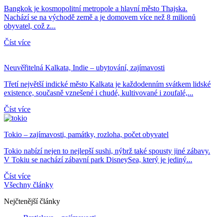
Bangkok je kosmopolitní metropole a hlavní město Thajska.
Nachází se na východě země a je domovem více než 8 milionů
obyvatel, což z...
Číst více
Neuvěřitelná Kalkata, Indie – ubytování, zajímavosti
Třetí největší indické město Kalkata je každodenním svátkem lidské
existence, současně vznešené i chudé, kultivované i zoufalé,...
Číst více
Tokio – zajímavosti, památky, rozloha, počet obyvatel
Tokio nabízí nejen to nejlepší sushi, nýbrž také spousty jiné zábavy.
V Tokiu se nachází zábavní park DisneySea, který je jediný...
Číst více
Všechny články
Nejčtenější články