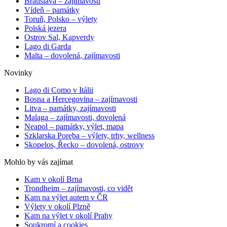
Bratislava – zajímavosti
Vídeň – památky
Toruň, Polsko – výlety
Polská jezera
Ostrov Sal, Kapverdy
Lago di Garda
Malta – dovolená, zajímavosti
Novinky
Lago di Como v Itálii
Bosna a Hercegovina – zajímavosti
Litva – památky, zajímavosti
Malaga – zajímavosti, dovolená
Neapol – památky, výlet, mapa
Szklarska Poręba – výlety, trhy, wellness
Skopelos, Řecko – dovolená, ostrovy
Mohlo by vás zajímat
Kam v okolí Brna
Trondheim – zajímavosti, co vidět
Kam na výlet autem v ČR
Výlety v okolí Plzně
Kam na výlet v okolí Prahy
Soukromí a cookies