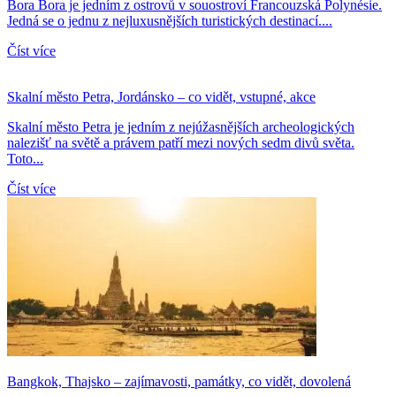
Bora Bora je jedním z ostrovů v souostroví Francouzská Polynésie.
Jedná se o jednu z nejluxusnějších turistických destinací....
Číst více
Skalní město Petra, Jordánsko – co vidět, vstupné, akce
Skalní město Petra je jedním z nejúžasnějších archeologických
nalezišť na světě a právem patří mezi nových sedm divů světa.
Toto...
Číst více
Bangkok, Thajsko – zajímavosti, památky, co vidět, dovolená