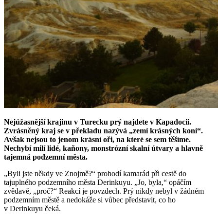
Nejúžasnější krajinu v Turecku prý najdete v Kapadocii.
Zvrásněný kraj se v překladu nazývá „zemí krásných koní“.
Avšak nejsou to jenom krásní oři, na které se sem těšíme.
Nechybí milí lidé, kaňony, monstrózní skalní útvary a hlavně
tajemná podzemní města.
„Byli jste někdy ve Znojmě?“ prohodí kamarád při cestě do
tajuplného podzemního města Derinkuyu. „Jo, byla,“ opáčím
zvědavě, „proč?“ Reakcí je povzdech. Prý nikdy nebyl v žádném
podzemním městě a nedokáže si vůbec představit, co ho
v Derinkuyu čeká.