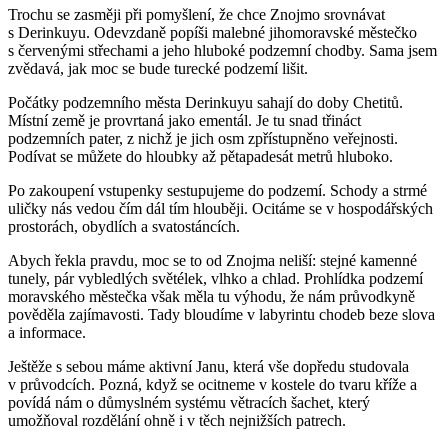
Trochu se zasměji při pomyšlení, že chce Znojmo srovnávat
s Derinkuyu. Odevzdaně popíši malebné jihomoravské městečko
s červenými střechami a jeho hluboké podzemní chodby. Sama jsem
zvědavá, jak moc se bude turecké podzemí lišit.
Počátky podzemního města Derinkuyu sahají do doby Chetitů.
Místní země je provrtaná jako ementál. Je tu snad třináct
podzemních pater, z nichž je jich osm zpřístupněno veřejnosti.
Podívat se můžete do hloubky až pětapadesát metrů hluboko.
Po zakoupení vstupenky sestupujeme do podzemí. Schody a strmé
uličky nás vedou čím dál tím hlouběji. Ocitáme se v hospodářských
prostorách, obydlích a svatostáncích.
Abych řekla pravdu, moc se to od Znojma neliší: stejné kamenné
tunely, pár vybledlých světélek, vlhko a chlad. Prohlídka podzemí
moravského městečka však měla tu výhodu, že nám průvodkyně
pověděla zajímavosti. Tady bloudíme v labyrintu chodeb beze slova
a informace.
Ještěže s sebou máme aktivní Janu, která vše dopředu studovala
v průvodcích. Pozná, když se ocitneme v kostele do tvaru kříže a
povídá nám o důmyslném systému větracích šachet, který
umožňoval rozdělání ohně i v těch nejnižších patrech.