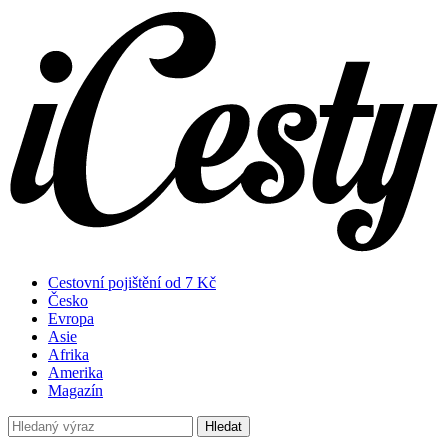
Cestovní pojištění od 7 Kč
Česko
Evropa
Asie
Afrika
Amerika
Magazín
Hledat