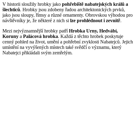
V historii sloužily hrobky jako
pohřebiště nabatejských králů a
šlechticů
. Hrobky jsou zdobeny řadou architektonických prvků,
jako jsou sloupy, římsy a různé ornamenty. Obrovskou výhodou pro
návštěvníky je, že některé z nich si
lze prohlédnout i zevnitř
.
Mezi nejvýznamnější hrobky patří
Hrobka Urny, Hedvábí,
Koruny
a
Palácová hrobka
. Každá z těchto hrobek poskytuje
cenný pohled na život, umění a pohřební zvyklosti Nabatejců. Jejich
umístění na vyvýšených místech také svědčí o významu, který
Nabatejci přikládali svým zemřelým.