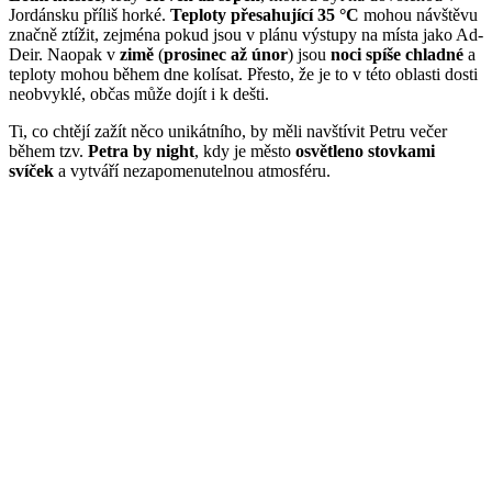
Jordánsku příliš horké.
Teploty přesahující 35 °C
mohou návštěvu
značně ztížit, zejména pokud jsou v plánu výstupy na místa jako Ad-
Deir. Naopak v
zimě
(
prosinec až únor
) jsou
noci spíše chladné
a
teploty mohou během dne kolísat. Přesto, že je to v této oblasti dosti
neobvyklé, občas může dojít i k dešti.
Ti, co chtějí zažít něco unikátního, by měli navštívit Petru večer
během tzv.
Petra by night
, kdy je město
osvětleno stovkami
svíček
a vytváří nezapomenutelnou atmosféru.