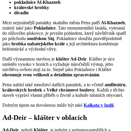
pokladnice Al-Khazneh
královské hrobky
divadlo
Mezi nejznámější památky skalního města Petra patří
Al-Khazneh
,
známý také jako
Pokladnice
. Tato monumentální fasáda, vytesaná
do růžového pískovce, je prvním pohledem, který návštěvník spatří
po průchodu
soutěskou Siq
. Pokladnice sloužila pravděpodobně
jako
hrobka nabatejského krále
a její architektura kombinuje
helénistické a východní vlivy.
Další významnou stavbou je
klášter Ad-Deir
. Klášter je sice
umístěn vysoko v horách a vyžaduje náročnější výstup, jeho
návštěva ovšem stojí za to. Stejně jako Pokladnice i Klášter
ohromuje svou velikostí a detailním zpracováním
.
Petra nabízí také množství dalších památek, a to včetně
amfiteátru
,
královských hrobek
a
Velké chrámové budovy
. Každá z těchto
staveb vypráví vlastní příběh o životě a kultuře místních obyvatel.
Dobrým tipem na dovolenou může být také
Kalkata v Indii
.
Ad-Deir – klášter v oblacích
Ad-Deir
, neboli
Klášter
, je jedním z nejimpozantnějších a