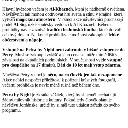
Hlavní hvězdou večera je
Al-Khazneh
, která je nádherně osvětlena.
Návštěvníci tak mohou obdivovat hru světla a stínu v krajině, která
vytváří
magickou atmosféru
. V rámci akce návštěvníci procházejí
podél
Al-Siq
, úzké soutěsky vedoucí k Al-Khazneh. Během
prohlídky navíc zaznívá
tradiční beduínská hudba
, která dotváří
celkový dojem. Na konci prohlídky je možnost zakoupit si
lehké
občerstvení a nápoje
.
Vstupné na Petra by Night není zahrnuto v běžné vstupence do
Petry
. Musí se zakoupit zvlášť a jeho cena se může mírně lišit v
závislosti na aktuálních podmínkách. V současnosti vyjde
vstupné
pro dospělého
na
17 dinárů
.
Děti do 10 let mají vstup zdarma
.
Návštěva Petry v noci je
něco, na co člověk jen tak nezapomene
.
Akce nabízí nespočet příležitostí k pořízení krásných fotografií,
večerní prohlídka je navíc méně rušná než během dne.
Petra by Night
je zkrátka zážitek, který by si neměl nechat ujít
žádný milovník historie a kultury. Pokud tedy člověk plánuje
návštěvu Jordánska, určitě by si měl tuto událost zařadit do svého
programu.