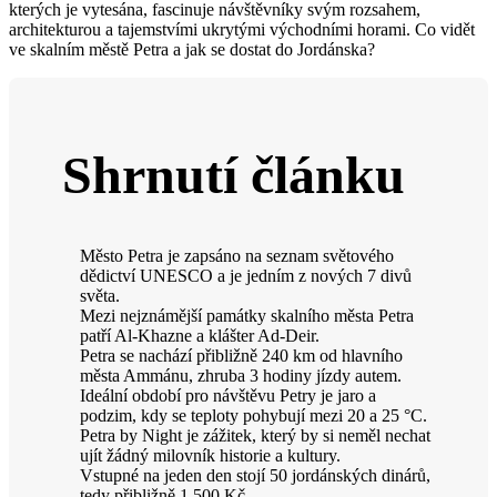
kterých je vytesána, fascinuje návštěvníky svým rozsahem,
architekturou a tajemstvími ukrytými východními horami. Co vidět
ve skalním městě Petra a jak se dostat do Jordánska?
Shrnutí článku
Město Petra je zapsáno na seznam světového
dědictví UNESCO a je jedním z nových 7 divů
světa.
Mezi nejznámější památky skalního města Petra
patří Al-Khazne a klášter Ad-Deir.
Petra se nachází přibližně 240 km od hlavního
města Ammánu, zhruba 3 hodiny jízdy autem.
Ideální období pro návštěvu Petry je jaro a
podzim, kdy se teploty pohybují mezi 20 a 25 °C.
Petra by Night je zážitek, který by si neměl nechat
ujít žádný milovník historie a kultury.
Vstupné na jeden den stojí 50 jordánských dinárů,
tedy přibližně 1 500 Kč.