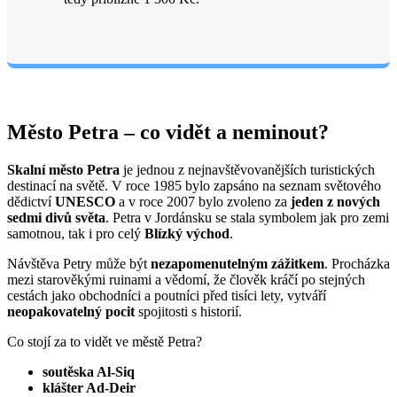
Město Petra – co vidět a neminout?
Skalní město Petra
je jednou z nejnavštěvovanějších turistických
destinací na světě. V roce 1985 bylo zapsáno na seznam světového
dědictví
UNESCO
a v roce 2007 bylo zvoleno za
jeden z nových
sedmi divů světa
. Petra v Jordánsku se stala symbolem jak pro zemi
samotnou, tak i pro celý
Blízký východ
.
Návštěva Petry může být
nezapomenutelným zážitkem
. Procházka
mezi starověkými ruinami a vědomí, že člověk kráčí po stejných
cestách jako obchodníci a poutníci před tisíci lety, vytváří
neopakovatelný pocit
spojitosti s historií.
Co stojí za to vidět ve městě Petra?
soutěska Al-Siq
klášter Ad-Deir