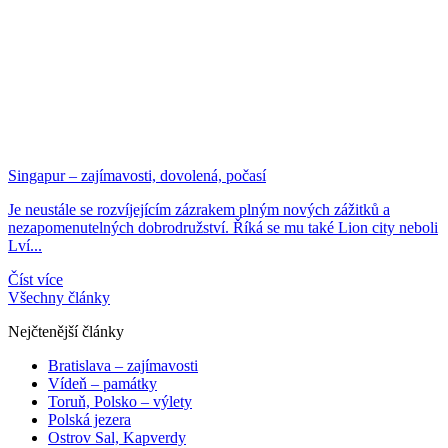
Singapur – zajímavosti, dovolená, počasí
Je neustále se rozvíjejícím zázrakem plným nových zážitků a
nezapomenutelných dobrodružství. Říká se mu také Lion city neboli
Lví...
Číst více
Všechny články
Nejčtenější články
Bratislava – zajímavosti
Vídeň – památky
Toruň, Polsko – výlety
Polská jezera
Ostrov Sal, Kapverdy