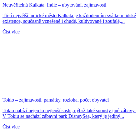
Neuvěřitelná Kalkata, Indie – ubytování, zajímavosti
Třetí největší indické město Kalkata je každodenním svátkem lidské
existence, současně vznešené i chudé, kultivované i zoufalé,...
Číst více
Tokio – zajímavosti, památky, rozloha, počet obyvatel
Tokio nabízí nejen to nejlepší sushi, nýbrž také spousty jiné zábavy.
V Tokiu se nachází zábavní park DisneySea, který je jediný...
Číst více