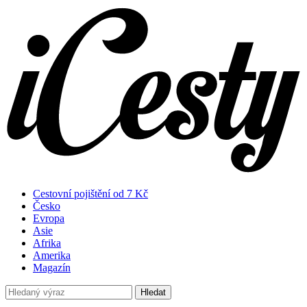
Cestovní pojištění od 7 Kč
Česko
Evropa
Asie
Afrika
Amerika
Magazín
Hledat