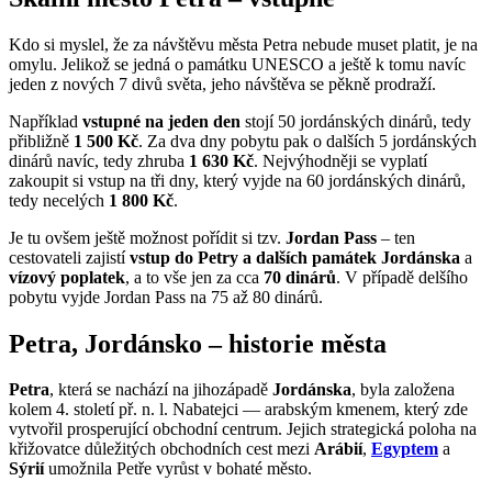
Kdo si myslel, že za návštěvu města Petra nebude muset platit, je na
omylu. Jelikož se jedná o památku UNESCO a ještě k tomu navíc
jeden z nových 7 divů světa, jeho návštěva se pěkně prodraží.
Například
vstupné na jeden den
stojí 50 jordánských dinárů, tedy
přibližně
1 500 Kč
. Za dva dny pobytu pak o dalších 5 jordánských
dinárů navíc, tedy zhruba
1 630 Kč
. Nejvýhodněji se vyplatí
zakoupit si vstup na tři dny, který vyjde na 60 jordánských dinárů,
tedy necelých
1 800 Kč
.
Je tu ovšem ještě možnost pořídit si tzv.
Jordan Pass
– ten
cestovateli zajistí
vstup do Petry a dalších památek Jordánska
a
vízový poplatek
, a to vše jen za cca
70 dinárů
. V případě delšího
pobytu vyjde Jordan Pass na 75 až 80 dinárů.
Petra, Jordánsko – historie města
Petra
, která se nachází na jihozápadě
Jordánska
, byla založena
kolem 4. století př. n. l. Nabatejci — arabským kmenem, který zde
vytvořil prosperující obchodní centrum. Jejich strategická poloha na
křižovatce důležitých obchodních cest mezi
Arábií
,
Egyptem
a
Sýrií
umožnila Petře vyrůst v bohaté město.