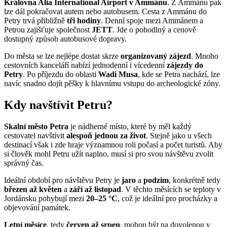
Královna Alia International Airport v Ammánu
. Z Ammánu pak
lze dál pokračovat autem nebo autobusem. Cesta z Ammánu do
Petry trvá přibližně
tři hodiny
. Denní spoje mezi Ammánem a
Petrou zajišťuje společnost
JETT
. Jde o pohodlný a cenově
dostupný způsob autobusové dopravy.
Do města se lze nejlépe dostat skrze
organizovaný zájezd
. Mnoho
cestovních kanceláří nabízí jednodenní i vícedenní
zájezdy do
Petry
. Po příjezdu do oblasti
Wadi Musa
, kde se Petra nachází, lze
navíc snadno dojít pěšky k hlavnímu vstupu do archeologické zóny.
Kdy navštívit Petru?
Skalní město Petra
je nádherné místo, které by měl každý
cestovatel navštívit
alespoň jednou za život
. Stejně jako u všech
destinací však i zde hraje významnou roli počasí a počet turistů. Aby
si člověk mohl Petru užít naplno, musí si pro svou návštěvu zvolit
správný čas.
Ideální období pro návštěvu Petry je
jaro
a
podzim
, konkrétně tedy
březen až květen
a
září až listopad
. V těchto měsících se teploty v
Jordánsku pohybují mezi
20–25 °C
, což je ideální pro procházky a
objevování památek.
Letní měsíce
, tedy
červen až srpen
, mohou být na dovolenou v