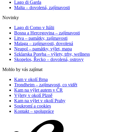
Lago di Garda
Malta – dovolená, zajímavosti
Novinky
Lago di Como v Itálii
Bosna a Hercegovina – zajímavosti
Litva – památky, zajímavosti
Malaga – zajímavosti, dovolená
Neapol – památky, výlet, mapa
Szklarska Poręba – výlety, trhy, wellness
Skopelos, Řecko – dovolená, ostrovy
Mohlo by vás zajímat
Kam v okolí Brna
Trondheim – zajímavosti, co vidět
Kam na výlet autem v ČR
Výlety v okolí Plzně
Kam na výlet v okolí Prahy
Soukromí a cookies
Kontakt – spolupráce