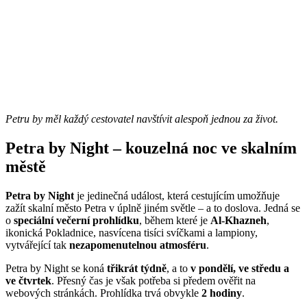
Petru by měl každý cestovatel navštívit alespoň jednou za život.
Petra by Night – kouzelná noc ve skalním
městě
Petra by Night
je jedinečná událost, která cestujícím umožňuje
zažít skalní město Petra v úplně jiném světle – a to doslova. Jedná se
o
speciální večerní prohlídku
, během které je
Al-Khazneh
,
ikonická Pokladnice, nasvícena tisíci svíčkami a lampiony,
vytvářející tak
nezapomenutelnou atmosféru
.
Petra by Night se koná
třikrát týdně
, a to
v pondělí, ve středu a
ve čtvrtek
. Přesný čas je však potřeba si předem ověřit na
webových stránkách. Prohlídka trvá obvykle
2 hodiny
.