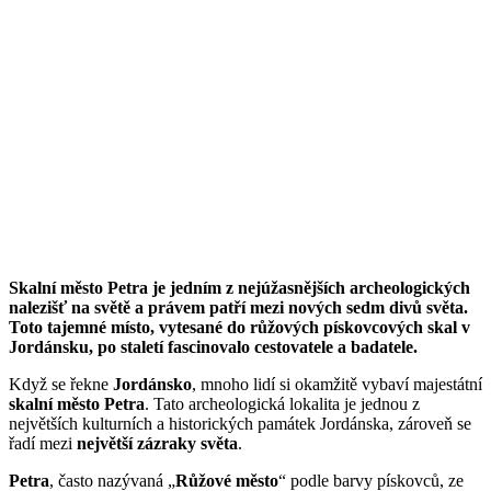
Skalní město Petra je jedním z nejúžasnějších archeologických
nalezišť na světě a právem patří mezi nových sedm divů světa.
Toto tajemné místo, vytesané do růžových pískovcových skal v
Jordánsku, po staletí fascinovalo cestovatele a badatele.
Když se řekne
Jordánsko
, mnoho lidí si okamžitě vybaví majestátní
skalní město Petra
. Tato archeologická lokalita je jednou z
největších kulturních a historických památek Jordánska, zároveň se
řadí mezi
největší zázraky světa
.
Petra
, často nazývaná „
Růžové město
“ podle barvy pískovců, ze