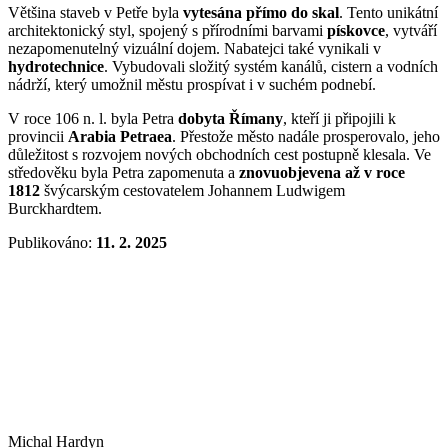
Většina staveb v Petře byla
vytesána přímo do skal
. Tento unikátní
architektonický styl, spojený s přírodními barvami
pískovce
, vytváří
nezapomenutelný vizuální dojem. Nabatejci také vynikali v
hydrotechnice
. Vybudovali složitý systém kanálů, cistern a vodních
nádrží, který umožnil městu prospívat i v suchém podnebí.
V roce 106 n. l. byla Petra
dobyta Římany
, kteří ji připojili k
provincii
Arabia Petraea
. Přestože město nadále prosperovalo, jeho
důležitost s rozvojem nových obchodních cest postupně klesala. Ve
středověku byla Petra zapomenuta a
znovuobjevena až v roce
1812
švýcarským cestovatelem Johannem Ludwigem
Burckhardtem.
Publikováno:
11. 2. 2025
Michal Hardyn