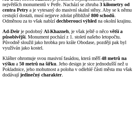
největších monumentů v Petře. Nachází se zhruba
3 kilometry od
centra Petry
a je vytesaný do masivní skalní stěny. Aby se k němu
cestující dostali, musí nejprve zdolat přibližně
800 schodů
.
Odměnou za to však nabízí
dechberoucí výhled
na okolní krajinu.
Ad-Deir
je podobný
Al-Khazneh
, je však ještě o něco
větší a
působivější
. Monument pochází z 1. století našeho letopočtu.
Původně sloužil jako hrobka pro krále Obodase, později pak byl
využíván jako kostel.
Klášter ohromuje svou masivní fasádou, která měří
48 metrů na
výšku
a
50 metrů na šířku
. Jeho design je sice jednodušší než u
Pokladnice, jeho mohutnost a poloha v odlehlé části města mu však
dodávají
jedinečný charakter
.