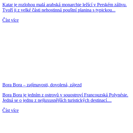
Katar je rozlohou malá arabská monarchie ležící v Perském zálivu.
Tvoří ji z velké části nehostinná pouštní planina s typickou...
Číst více
Bora Bora – zajímavosti, dovolená, zájezd
Bora Bora je jedním z ostrovů v souostroví Francouzská Polynésie.
Jedná se o jednu z nejluxusnějších turistických destinací....
Číst více