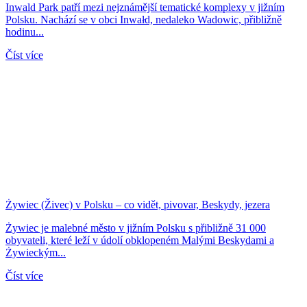
Inwald Park patří mezi nejznámější tematické komplexy v jižním
Polsku. Nachází se v obci Inwałd, nedaleko Wadowic, přibližně
hodinu...
Číst více
Żywiec (Živec) v Polsku – co vidět, pivovar, Beskydy, jezera
Żywiec je malebné město v jižním Polsku s přibližně 31 000
obyvateli, které leží v údolí obklopeném Malými Beskydami a
Żywieckým...
Číst více