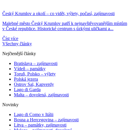
Český Krumlov a okolí – co vidět, výlety, počasí, zajímavosti
Malebné město Český Krumlov patří k nejnavštěvovanějším místům
v České republice. Historické centrum s úzkými uličkami a...
Číst více
Všechny články
Nejčtenější články
Bratislava – zajímavosti
Vídeň – památky
Toruň, Polsko – výlety
Polská jezera
Ostrov Sal, Kapverdy
Lago di Garda
Malta – dovolená, zajímavosti
Novinky
Lago di Como v Itálii
Bosna a Hercegovina – zajímavosti
Litva – památky, zajímavosti