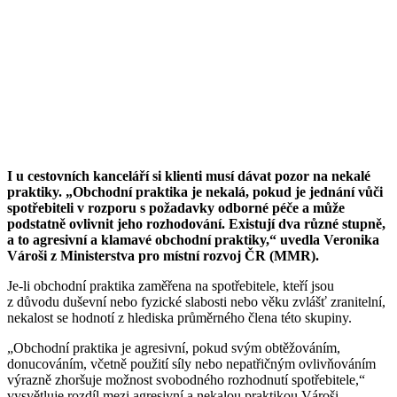
I u cestovních kanceláří si klienti musí dávat pozor na nekalé
praktiky. „Obchodní praktika je nekalá, pokud je jednání vůči
spotřebiteli v rozporu s požadavky odborné péče a může
podstatně ovlivnit jeho rozhodování. Existují dva různé stupně,
a to agresivní a klamavé obchodní praktiky,“ uvedla Veronika
Vároši z Ministerstva pro místní rozvoj ČR (MMR).
Je-li obchodní praktika zaměřena na spotřebitele, kteří jsou
z důvodu duševní nebo fyzické slabosti nebo věku zvlášť zranitelní,
nekalost se hodnotí z hlediska průměrného člena této skupiny.
„Obchodní praktika je agresivní, pokud svým obtěžováním,
donucováním, včetně použití síly nebo nepatřičným ovlivňováním
výrazně zhoršuje možnost svobodného rozhodnutí spotřebitele,“
vysvětluje rozdíl mezi agresivní a nekalou praktikou Vároši.