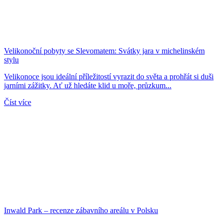
Velikonoční pobyty se Slevomatem: Svátky jara v michelinském
stylu
Velikonoce jsou ideální příležitostí vyrazit do světa a prohřát si duši
jarními zážitky. Ať už hledáte klid u moře, průzkum...
Číst více
Inwald Park – recenze zábavního areálu v Polsku