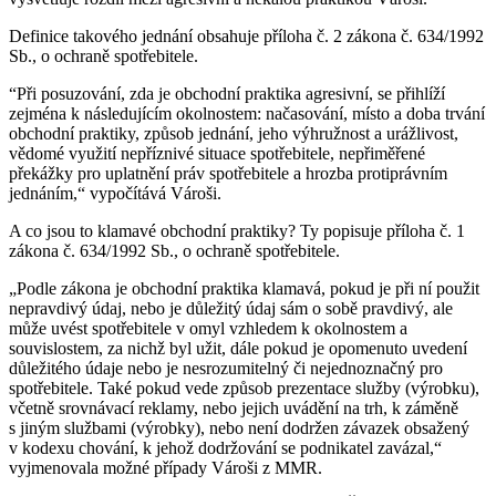
Definice takového jednání obsahuje příloha č. 2 zákona č. 634/1992
Sb., o ochraně spotřebitele.
“Při posuzování, zda je obchodní praktika agresivní, se přihlíží
zejména k následujícím okolnostem: načasování, místo a doba trvání
obchodní praktiky, způsob jednání, jeho výhružnost a urážlivost,
vědomé využití nepříznivé situace spotřebitele, nepřiměřené
překážky pro uplatnění práv spotřebitele a hrozba protiprávním
jednáním,“ vypočítává Vároši.
A co jsou to klamavé obchodní praktiky? Ty popisuje příloha č. 1
zákona č. 634/1992 Sb., o ochraně spotřebitele.
„Podle zákona je obchodní praktika klamavá, pokud je při ní použit
nepravdivý údaj, nebo je důležitý údaj sám o sobě pravdivý, ale
může uvést spotřebitele v omyl vzhledem k okolnostem a
souvislostem, za nichž byl užit, dále pokud je opomenuto uvedení
důležitého údaje nebo je nesrozumitelný či nejednoznačný pro
spotřebitele. Také pokud vede způsob prezentace služby (výrobku),
včetně srovnávací reklamy, nebo jejich uvádění na trh, k záměně
s jiným službami (výrobky), nebo není dodržen závazek obsažený
v kodexu chování, k jehož dodržování se podnikatel zavázal,“
vyjmenovala možné případy Vároši z MMR.