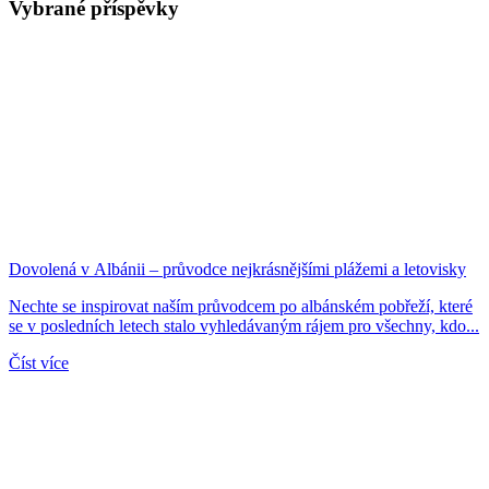
Vybrané příspěvky
Dovolená v Albánii – průvodce nejkrásnějšími plážemi a letovisky
Nechte se inspirovat naším průvodcem po albánském pobřeží, které
se v posledních letech stalo vyhledávaným rájem pro všechny, kdo...
Číst více