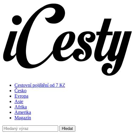
Cestovní pojištění od 7 Kč
Česko
Evropa
Asie
Afrika
Amerika
Magazín
Hledat