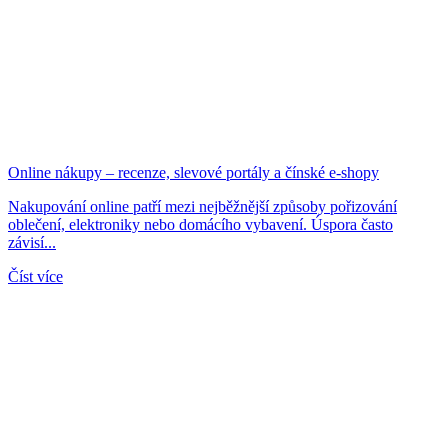
Online nákupy – recenze, slevové portály a čínské e-shopy
Nakupování online patří mezi nejběžnější způsoby pořizování
oblečení, elektroniky nebo domácího vybavení. Úspora často
závisí...
Číst více