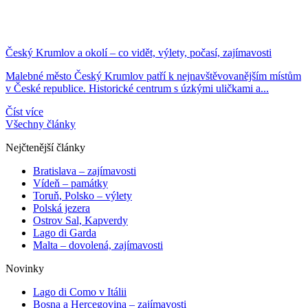
Český Krumlov a okolí – co vidět, výlety, počasí, zajímavosti
Malebné město Český Krumlov patří k nejnavštěvovanějším místům
v České republice. Historické centrum s úzkými uličkami a...
Číst více
Všechny články
Nejčtenější články
Bratislava – zajímavosti
Vídeň – památky
Toruň, Polsko – výlety
Polská jezera
Ostrov Sal, Kapverdy
Lago di Garda
Malta – dovolená, zajímavosti
Novinky
Lago di Como v Itálii
Bosna a Hercegovina – zajímavosti