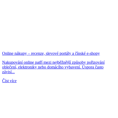
Online nákupy – recenze, slevové portály a čínské e-shopy
Nakupování online patří mezi nejběžnější způsoby pořizování
oblečení, elektroniky nebo domácího vybavení. Úspora často
závisí...
Číst více