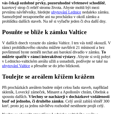
vás čekají ozdobné prvky, pozoruhodné vřetenové schodiště
,
kazetový strop či reliéf stromu života. Abyste mohli být mezi
prvnímu návštěvníky, hledejte
ubytování Lednice
nedaleko zámku.
Samozřejmě nezapomeňte ani na procházku v okolí zámku a
prohlídku dalších staveb. Na ně si vyřaďte jeden či dva další dny.
Posuňte se blíže k zámku Valtice
V dalších dnech vyrazte do zámku Valtice. I ten vás totiž okouzlí. V
rámci prohlídkového okruhu můžete navštívit 21 místností a bez
povšimnutí byste neměli nechat ani barokní divadlo v zámku.
To
můžete spatřit v rámci interaktivní výstavy
. Abyste si svůj pobyt
v Lednicko-valtickém areálu užili a usnadnili, podívejte se také na
ubytování Valtice
a přesuňte se do jeho blízkosti.
Toulejte se areálem křížem krážem
Při procházkách areálem budete míjet celou řadu staveb, například
skleník, Lovecký zámeček, Minaret a Apollonův chrám, Obelisk a
spoustu dalších.
Všechny se nacházejí v docházkové vzdálenosti
buď od jednoho, či druhého zámku
. Celý areál zabírá téměř 300
km², proto jej za jednu návštěvu rozhodně nestihnete projít celý.