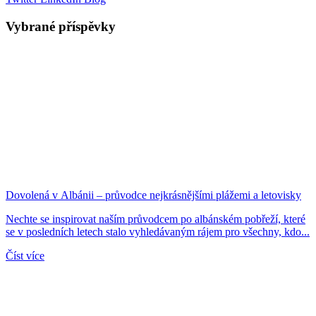
Vybrané příspěvky
Dovolená v Albánii – průvodce nejkrásnějšími plážemi a letovisky
Nechte se inspirovat naším průvodcem po albánském pobřeží, které
se v posledních letech stalo vyhledávaným rájem pro všechny, kdo...
Číst více