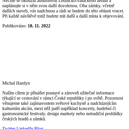
Nechte se okouzlit atmosférou Lednicko-valtického areálu a
naplánujte si v něm svou další dovolenou. Oba zámky, včetně
dalších staveb, vás nadchnou a rádi se budete do této oblasti vracet.
Při každé návštěvě totiž budete mít další a další místa k objevování.
Publikováno:
18. 11. 2022
Michal Hardyn
Naším cílem je přinášet poutavé a zároveň užitečné informace
týkající se cestování v rámci České republiky i po světě. Pozornost
věnujeme také zajímavostem světové kuchyně a nadcházejícím
kulturním akcím, mezi něž patří například koncerty, hudební či
gastronomické festivaly, design markety nebo netradiční prohlídky
českých hradů a zámků.
Twitter
LinkedIn
Blog