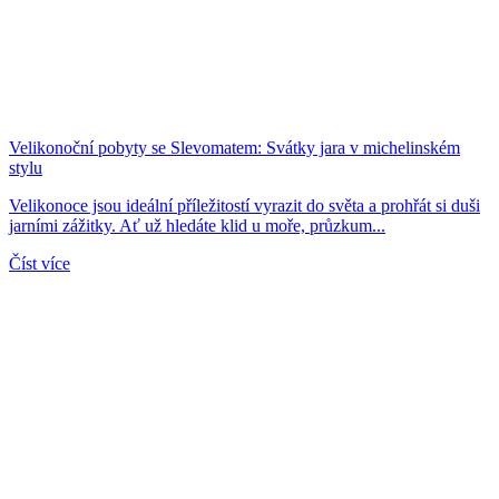
Velikonoční pobyty se Slevomatem: Svátky jara v michelinském
stylu
Velikonoce jsou ideální příležitostí vyrazit do světa a prohřát si duši
jarními zážitky. Ať už hledáte klid u moře, průzkum...
Číst více