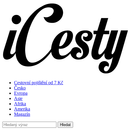
Cestovní pojištění od 7 Kč
Česko
Evropa
Asie
Afrika
Amerika
Magazín
Hledat