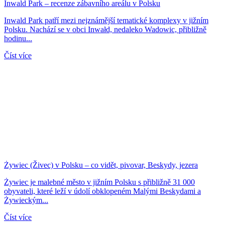
Inwald Park – recenze zábavního areálu v Polsku
Inwald Park patří mezi nejznámější tematické komplexy v jižním
Polsku. Nachází se v obci Inwałd, nedaleko Wadowic, přibližně
hodinu...
Číst více
Żywiec (Živec) v Polsku – co vidět, pivovar, Beskydy, jezera
Żywiec je malebné město v jižním Polsku s přibližně 31 000
obyvateli, které leží v údolí obklopeném Malými Beskydami a
Żywieckým...
Číst více