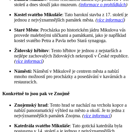
století a dnes slouží jako muzeum.
(
informace o prohlídkách
)
Kostel svatého Mikuláše
: Tato barokní stavba z 17. století je
jednou z nejvýznamnějších památek města.
(
více informací
)
Staré Město
: Procházka po historickém jádru Mikulova vás
provede malebnými uličkami a památkami, jako je například
kostel svatého Petra a Pavla nebo Stará synagoga.
Židovský hřbitov
: Tento hřbitov je jednou z nejstarších a
nejlépe zachovalých židovských nekropolí v České republice.
(
více informací
)
Náměstí:
Náměstí v Mikulově je centrem města a nabízí
mnoho možností pro procházky a posedávání v kavárnách a
restauracích.
Konkrétně to jsou pak ve Znojmě
Znojemský hrad
: Tento hrad se nachází na vrcholu kopce a
nabízí panoramatický výhled na město a okolí. Je to jedna z
nejvýznamnějších památek Znojma.
(
více informací
)
Katedrála svatého Mikuláše
: Tato gotická katedrála byla
postavena v 14. století a je jednou z nejvýznamnějších