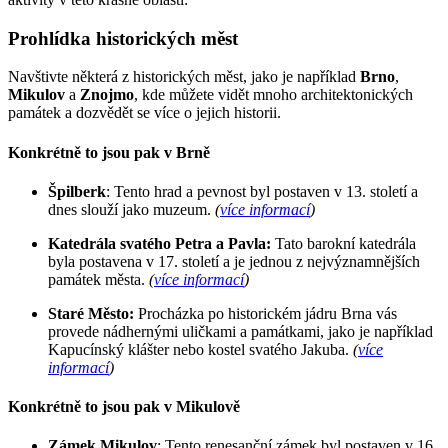
Prohlídka historických měst
Navštivte některá z historických měst, jako je například
Brno
,
Mikulov
a
Znojmo
, kde můžete vidět mnoho architektonických
památek a dozvědět se více o jejich historii.
Konkrétně to jsou pak v Brně
Špilberk
: Tento hrad a pevnost byl postaven v 13. století a
dnes slouží jako muzeum.
(
více informací
)
Katedrála svatého Petra a Pavla:
Tato barokní katedrála
byla postavena v 17. století a je jednou z nejvýznamnějších
památek města.
(
více informací
)
Staré Město:
Procházka po historickém jádru Brna vás
provede nádhernými uličkami a památkami, jako je například
Kapucínský klášter nebo kostel svatého Jakuba.
(
více
informací
)
Konkrétně to jsou pak v Mikulově
Zámek Mikulov
: Tento renesanční zámek byl postaven v 16.