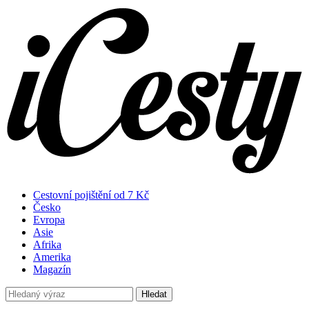
Cestovní pojištění od 7 Kč
Česko
Evropa
Asie
Afrika
Amerika
Magazín
Hledat