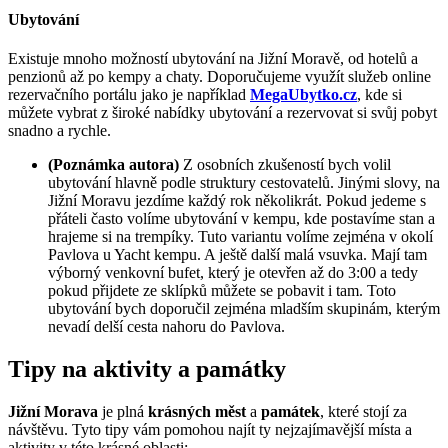
Ubytování
Existuje mnoho možností ubytování na Jižní Moravě, od hotelů a
penzionů až po kempy a chaty. Doporučujeme využít služeb online
rezervačního portálu jako je například
MegaUbytko.cz
, kde si
můžete vybrat z široké nabídky ubytování a rezervovat si svůj pobyt
snadno a rychle.
(Poznámka autora)
Z osobních zkušeností bych volil
ubytování hlavně podle struktury cestovatelů. Jinými slovy, na
Jižní Moravu jezdíme každý rok několikrát. Pokud jedeme s
přáteli často volíme ubytování v kempu, kde postavíme stan a
hrajeme si na trempíky. Tuto variantu volíme zejména v okolí
Pavlova u Yacht kempu. A ještě další malá vsuvka. Mají tam
výborný venkovní bufet, který je otevřen až do 3:00 a tedy
pokud přijdete ze sklípků můžete se pobavit i tam. Toto
ubytování bych doporučil zejména mladším skupinám, kterým
nevadí delší cesta nahoru do Pavlova.
Tipy na aktivity a památky
Jižní Morava
je plná
krásných měst
a
památek
, které stojí za
návštěvu. Tyto tipy vám pomohou najít ty nejzajímavější místa a
aktivity v této krásné oblasti: