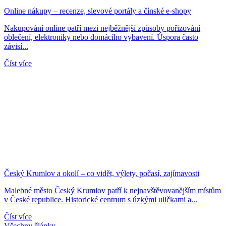
Online nákupy – recenze, slevové portály a čínské e-shopy
Nakupování online patří mezi nejběžnější způsoby pořizování
oblečení, elektroniky nebo domácího vybavení. Úspora často
závisí...
Číst více
Český Krumlov a okolí – co vidět, výlety, počasí, zajímavosti
Malebné město Český Krumlov patří k nejnavštěvovanějším místům
v České republice. Historické centrum s úzkými uličkami a...
Číst více
Všechny články