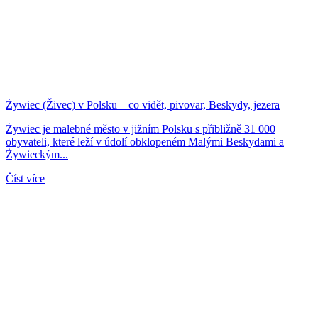
Żywiec (Živec) v Polsku – co vidět, pivovar, Beskydy, jezera
Żywiec je malebné město v jižním Polsku s přibližně 31 000
obyvateli, které leží v údolí obklopeném Malými Beskydami a
Żywieckým...
Číst více