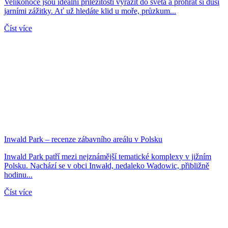
Velikonoce jsou ideální příležitostí vyrazit do světa a prohřát si duši
jarními zážitky. Ať už hledáte klid u moře, průzkum...
Číst více
Inwald Park – recenze zábavního areálu v Polsku
Inwald Park patří mezi nejznámější tematické komplexy v jižním
Polsku. Nachází se v obci Inwałd, nedaleko Wadowic, přibližně
hodinu...
Číst více