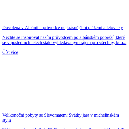
Dovolená v Albánii – průvodce nejkrásnějšími plážemi a letovisky
Nechte se inspirovat naším průvodcem po albánském pobřeží, které
se v posledních letech stalo vyhledávaným rájem pro všechny, kdo...
Číst více
Velikonoční pobyty se Slevomatem: Svátky jara v michelinském
stylu