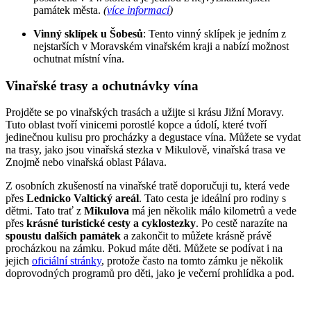
památek města.
(
více informací
)
Vinný sklípek u Šobesů
: Tento vinný sklípek je jedním z
nejstarších v Moravském vinařském kraji a nabízí možnost
ochutnat místní vína.
Vinařské trasy a ochutnávky vína
Projděte se po vinařských trasách a užijte si krásu Jižní Moravy.
Tuto oblast tvoří vinicemi porostlé kopce a údolí, které tvoří
jedinečnou kulisu pro procházky a degustace vína. Můžete se vydat
na trasy, jako jsou vinařská stezka v Mikulově, vinařská trasa ve
Znojmě nebo vinařská oblast Pálava.
Z osobních zkušeností na vinařské tratě doporučuji tu, která vede
přes
Lednicko Valtický areál
. Tato cesta je ideální pro rodiny s
dětmi. Tato trať z
Mikulova
má jen několik málo kilometrů a vede
přes
krásné turistické cesty a cyklostezky
. Po cestě narazíte na
spoustu dalších památek
a zakončit to můžete krásně právě
procházkou na zámku. Pokud máte děti. Můžete se podívat i na
jejich
oficiální stránky
, protože často na tomto zámku je několik
doprovodných programů pro děti, jako je večerní prohlídka a pod.