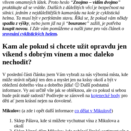
vlivem omamných látek. Proto heslo “
Znojmo – vidím dvojmo
”
praktikujte až se vrátíte. Dalších z důležitých věcí je bezpečnost na
silnici. jedním z nejdůležitějších kamarádu na kole je cyklistická
helma. Ta musí být v perfektním stavu. Říká se, že pokud vám někdy
spadla z výšky
, nebo jsem již na ji “
bouranec
” zažili, je potřeba
koupit novou
. I Zde vám pomůžeme a našli jsme pro vás článek o
srovnání cyklistických helem
.
Kam ale pokud si chcete užít opravdu jen
víkend s dobrým vínem a moc daleko
nechodit?
V poslední části článku jsem Vám vybrali za nás výborná místa, kde
může strávit nějaký ten den a myslet jen na krásy okolí a být v
obležení dobrého vína a dobrého jídla! 🙂 Další podstatná
informace. Vy asi určitě víte jak se obléknou, ale co pokud si sebou
bude prát malé radosti? Podívejte se zároveň na
kojenecké body
pro
děti ať jsem krásní nejen na dovolené.
Mikulov:
(a zde i opět další informace
co dělat v Mikulově
)
Sklep Pálava, kde si můžete vychutnat vína z Mikulova a
okolí