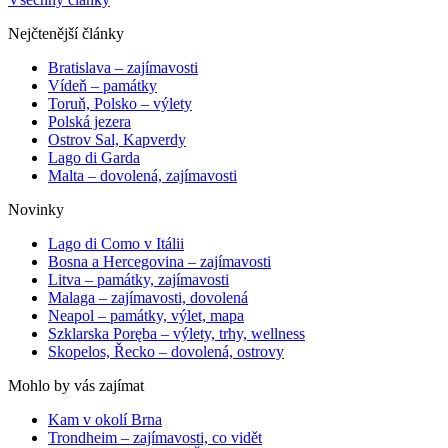
Nejčtenější články
Bratislava – zajímavosti
Vídeň – památky
Toruň, Polsko – výlety
Polská jezera
Ostrov Sal, Kapverdy
Lago di Garda
Malta – dovolená, zajímavosti
Novinky
Lago di Como v Itálii
Bosna a Hercegovina – zajímavosti
Litva – památky, zajímavosti
Malaga – zajímavosti, dovolená
Neapol – památky, výlet, mapa
Szklarska Poręba – výlety, trhy, wellness
Skopelos, Řecko – dovolená, ostrovy
Mohlo by vás zajímat
Kam v okolí Brna
Trondheim – zajímavosti, co vidět