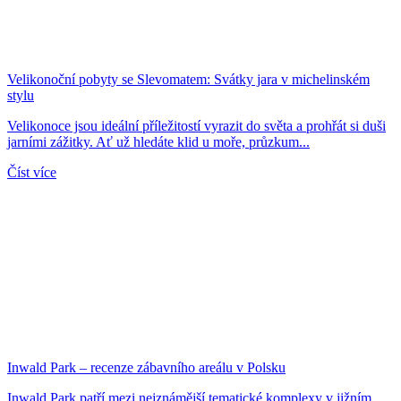
Velikonoční pobyty se Slevomatem: Svátky jara v michelinském
stylu
Velikonoce jsou ideální příležitostí vyrazit do světa a prohřát si duši
jarními zážitky. Ať už hledáte klid u moře, průzkum...
Číst více
Inwald Park – recenze zábavního areálu v Polsku
Inwald Park patří mezi nejznámější tematické komplexy v jižním