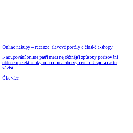
Online nákupy – recenze, slevové portály a čínské e-shopy
Nakupování online patří mezi nejběžnější způsoby pořizování
oblečení, elektroniky nebo domácího vybavení. Úspora často
závisí...
Číst více