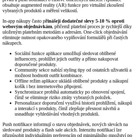
obsahuje augmented reality (AR) funkce pro virtuální zkoušení
vybraných produktů a měření velikostí.
In-app nákupy často p
řinášejí dodatečné slevy 5-10 % oproti
webovým objednávkám
, přičemž platební proces je rychlejší díky
uloženým platebním metodám a adresám. One-click objednávání
eliminuje nutnost opakovaného vyplňování formulářů při častých
nákupech.
Sociální funkce aplikace umožňují sledovat oblíbené
influencery, prohlížet jejich outfity a přímo nakupovat
doporučené produkty.
Community sekce nabízí styling tipy od ostatních uživatelů a
možnost hodnotit outfit kombinace.
Offline režim aplikace ukládá oblíbené produkty a nákupní
košík i bez internetového připojení.
Synchronizace probíhá automaticky po obnovení spojení,
čímž se eliminuje riziko ztráty vybraných položek.
Personalizace doporučení využívá historii prohlížení, nákupů
a interakcí s produkty, čímž zlepšuje přesnost návrhů a
usnadňuje vyhledávání vhodných produktů.
Push notifikace informují o stavu objednávek, nových slevách na
sledované produkty a flash sale akcích. Intenzitu notifikací lze
přizpůsobit individuálním preferencím od minimálního množství po