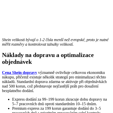
Shein velikosti bývají o 1-2 čísla menší než evropské, proto je nutné
měřit rozměry a kontrolovat tabulky velikostí.
Náklady na dopravu a optimalizace
objednávek
Cena Shein dopravy
významně ovlivňuje celkovou ekonomiku
nákupu, přičemž existuje několik strategií pro minimalizaci těchto
nákladů. Standardní doprava zdarma se aktivuje při objednávkách
nad 500 korun, což představuje nejčastější práh pro dosažení
bezplatného dodání.
Express dodání za 99–199 korun zkracuje dobu dopravy na
5–7 pracovních dnů oproti standardním 10–15 dnům.
Premium express za 199 korun garantuje dodání do 3–5
pracovních dnů s prioritním zpracováním celní kontroly.