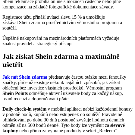
Shein reklamace probíhá online s možností částečné nebo plné
kompenzace na základě fotografické dokumentace závady.
Registrace účtu přináší uvítací slevu 15 % a umožňuje
získávat Shein zdarma prostřednictvím věrnostního programu a
soutěží.
Úspěšné nakupování na mezinárodních platformách vyžaduje
znalost pravidel a strategický přístup.
Jak získat Shein zdarma a maximálně
ušetřit
Jak mít Shein zdarma
představuje častou otázku mezi fanoušky
značky, přičemž existuje několik legálních způsobů, jak získat
oblečení bez investice vlastních prostředků. Věrnostní program
Shein Points
odměňuje aktivní uživatele body za každý nákup,
psaní recenzí a doporučování přátel.
Daily check-in systém
v mobilní aplikaci nabízí každodenní bonusy
v podobě bodů, kupónů nebo vstupenek do soutěží. Pravidelné
přihlašování po dobu 30 dnů postupně zvyšuje hodnotu denních
odměn až na 500 bodů denně. Tyto body lze vyměnit za
slevové
kupóny
nebo přímo za vybrané produkty v sekci „Redeem“.