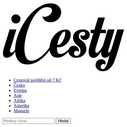
Cestovní pojištění od 7 Kč
Česko
Evropa
Asie
Afrika
Amerika
Magazín
Hledat