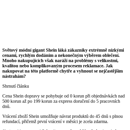
Světový módní gigant Shein láká zákazníky extrémně nízkými
cenami, rychlým dodáním a nekonečným výběrem oblečení.
Mnoho nakupujících však naráží na problémy s velikostmi,
kvalitou nebo komplikovaným procesem reklamace. Jak
nakupovat na této platformě chytře a vyhnout se nejčastějším
nástrahám?
Shrnutí článku
Cena Shein dopravy se pohybuje od 0 korun při objednávkách nad
500 korun až po 199 korun za express doručení do 5 pracovních
dnů.
Vrácení zboží Shein umožňuje návrat produktů do 45 dnů s plnou
refundací, přičemž první vrácení v měsíci je zcela zdarma.