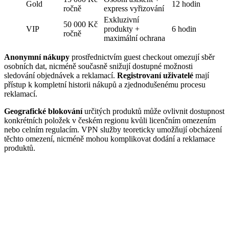
Gold
12 hodin
ročně
express vyřizování
Exkluzivní
50 000 Kč
VIP
produkty +
6 hodin
ročně
maximální ochrana
Anonymní nákupy
prostřednictvím guest checkout omezují sběr
osobních dat, nicméně současně snižují dostupné možnosti
sledování objednávek a reklamací.
Registrovaní uživatelé
mají
přístup k kompletní historii nákupů a zjednodušenému procesu
reklamací.
Geografické blokování
určitých produktů může ovlivnit dostupnost
konkrétních položek v českém regionu kvůli licenčním omezením
nebo celním regulacím. VPN služby teoreticky umožňují obcházení
těchto omezení, nicméně mohou komplikovat dodání a reklamace
produktů.