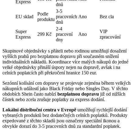
Express
dnů
3-5
Podle
EU sklad
pracovních
Ano
Bez cla
produktu
dnů
2-4
Super
VIP
299 Kč
pracovní
Ano
Express
zpracování
dny
Skupinové objednávky s přáteli nebo rodinou umožňují dosažení
vyšších prahů pro bezplatnou dopravu při současném snížení
individuálních nákladů. Koordinace více malých nákupů do jedné
velké objednávky přináší úspory nejen na dopravě, avšak i na
celních poplatcích při překročení hranice 150 eur.
Sezónní kolísání cen dopravy se projevuje zejména během velkých
nákupních událostí jako Black Friday nebo Singles Day. V těchto
obdobích Shein často nabízí
bezplatnou dopravu
již od nižších
částek nebo zcela zrušuje poplatky za express dodání.
Lokální distribuční centra v Evropě
umožňují rychlejší dodání
vybraných produktů bez dodatečných celních poplatků. Produkty
expedované z těchto skladů jsou označeny speciální ikonou a
obvykle dorazí do 3-5 pracovních dnů za standardní poplatek.