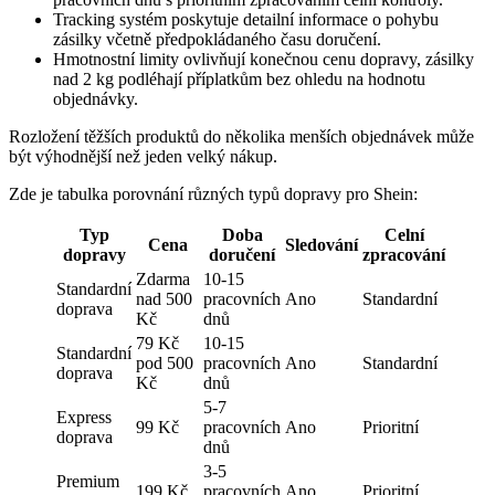
Tracking systém poskytuje detailní informace o pohybu
zásilky včetně předpokládaného času doručení.
Hmotnostní limity ovlivňují konečnou cenu dopravy, zásilky
nad 2 kg podléhají příplatkům bez ohledu na hodnotu
objednávky.
Rozložení těžších produktů do několika menších objednávek může
být výhodnější než jeden velký nákup.
Zde je tabulka porovnání různých typů dopravy pro Shein:
Typ
Doba
Celní
Cena
Sledování
dopravy
doručení
zpracování
Zdarma
10-15
Standardní
nad 500
pracovních
Ano
Standardní
doprava
Kč
dnů
79 Kč
10-15
Standardní
pod 500
pracovních
Ano
Standardní
doprava
Kč
dnů
5-7
Express
99 Kč
pracovních
Ano
Prioritní
doprava
dnů
3-5
Premium
199 Kč
pracovních
Ano
Prioritní