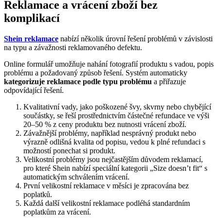
Reklamace a vrácení zboží bez
komplikací
Shein reklamace
nabízí několik úrovní řešení problémů v závislosti
na typu a závažnosti reklamovaného defektu.
Online formulář umožňuje nahání fotografií produktu s vadou, popis
problému a požadovaný způsob řešení. Systém automaticky
kategorizuje reklamace podle typu problému
a přiřazuje
odpovídající řešení.
Kvalitativní vady, jako poškozené švy, skvrny nebo chybějící
součástky, se řeší prostřednictvím částečné refundace ve výši
20–50 % z ceny produktu bez nutnosti vrácení zboží.
Závažnější problémy, například nesprávný produkt nebo
výrazně odlišná kvalita od popisu, vedou k plné refundaci s
možností ponechat si produkt.
Velikostní problémy jsou nejčastějším důvodem reklamací,
pro které Shein nabízí speciální kategorii „Size doesn’t fit“ s
automatickým schválením vrácení.
První velikostní reklamace v měsíci je zpracována bez
poplatků.
Každá další velikostní reklamace podléhá standardním
poplatkům za vrácení.