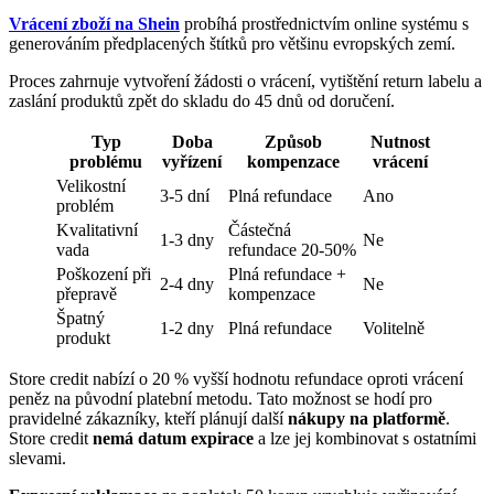
Vrácení zboží na Shein
probíhá prostřednictvím online systému s
generováním předplacených štítků pro většinu evropských zemí.
Proces zahrnuje vytvoření žádosti o vrácení, vytištění return labelu a
zaslání produktů zpět do skladu do 45 dnů od doručení.
Typ
Doba
Způsob
Nutnost
problému
vyřízení
kompenzace
vrácení
Velikostní
3-5 dní
Plná refundace
Ano
problém
Kvalitativní
Částečná
1-3 dny
Ne
vada
refundace 20-50%
Poškození při
Plná refundace +
2-4 dny
Ne
přepravě
kompenzace
Špatný
1-2 dny
Plná refundace
Volitelně
produkt
Store credit nabízí o 20 % vyšší hodnotu refundace oproti vrácení
peněz na původní platební metodu. Tato možnost se hodí pro
pravidelné zákazníky, kteří plánují další
nákupy na platformě
.
Store credit
nemá datum expirace
a lze jej kombinovat s ostatními
slevami.