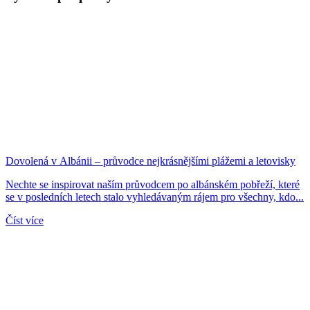
Dovolená v Albánii – průvodce nejkrásnějšími plážemi a letovisky
Nechte se inspirovat naším průvodcem po albánském pobřeží, které
se v posledních letech stalo vyhledávaným rájem pro všechny, kdo...
Číst více