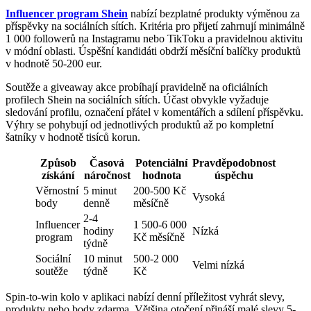
Influencer program Shein
nabízí bezplatné produkty výměnou za
příspěvky na sociálních sítích. Kritéria pro přijetí zahrnují minimálně
1 000 followerů na Instagramu nebo TikToku a pravidelnou aktivitu
v módní oblasti. Úspěšní kandidáti obdrží měsíční balíčky produktů
v hodnotě 50-200 eur.
Soutěže a giveaway akce probíhají pravidelně na oficiálních
profilech Shein na sociálních sítích. Účast obvykle vyžaduje
sledování profilu, označení přátel v komentářích a sdílení příspěvku.
Výhry se pohybují od jednotlivých produktů až po kompletní
šatníky v hodnotě tisíců korun.
Způsob
Časová
Potenciální
Pravděpodobnost
získání
náročnost
hodnota
úspěchu
Věrnostní
5 minut
200-500 Kč
Vysoká
body
denně
měsíčně
2-4
Influencer
1 500-6 000
hodiny
Nízká
program
Kč měsíčně
týdně
Sociální
10 minut
500-2 000
Velmi nízká
soutěže
týdně
Kč
Spin-to-win kolo v aplikaci nabízí denní příležitost vyhrát slevy,
produkty nebo body zdarma. Většina otočení přináší malé slevy 5-