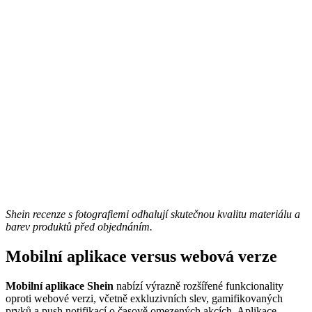
Shein recenze s fotografiemi odhalují skutečnou kvalitu materiálu a
barev produktů před objednáním.
Mobilní aplikace versus webová verze
Mobilní aplikace Shein
nabízí výrazně rozšířené funkcionality
oproti webové verzi, včetně exkluzivních slev, gamifikovaných
prvků a push notifikací o časově omezených akcích. Aplikace