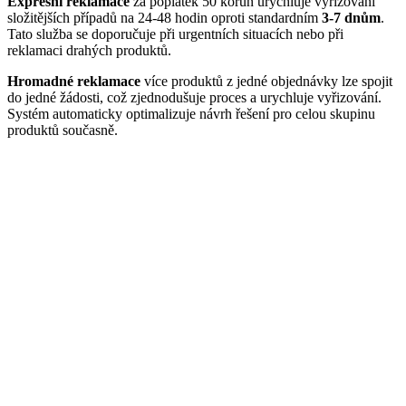
Expresní reklamace
za poplatek 50 korun urychluje vyřizování
složitějších případů na 24-48 hodin oproti standardním
3-7 dnům
.
Tato služba se doporučuje při urgentních situacích nebo při
reklamaci drahých produktů.
Hromadné reklamace
více produktů z jedné objednávky lze spojit
do jedné žádosti, což zjednodušuje proces a urychluje vyřizování.
Systém automaticky optimalizuje návrh řešení pro celou skupinu
produktů současně.