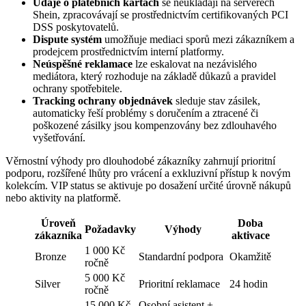
Údaje o platebních kartách
se neukládají na serverech
Shein, zpracovávají se prostřednictvím certifikovaných PCI
DSS poskytovatelů.
Dispute systém
umožňuje mediaci sporů mezi zákazníkem a
prodejcem prostřednictvím interní platformy.
Neúspěšné reklamace
lze eskalovat na nezávislého
mediátora, který rozhoduje na základě důkazů a pravidel
ochrany spotřebitele.
Tracking ochrany objednávek
sleduje stav zásilek,
automaticky řeší problémy s doručením a ztracené či
poškozené zásilky jsou kompenzovány bez zdlouhavého
vyšetřování.
Věrnostní výhody pro dlouhodobé zákazníky zahrnují prioritní
podporu, rozšířené lhůty pro vrácení a exkluzivní přístup k novým
kolekcím. VIP status se aktivuje po dosažení určité úrovně nákupů
nebo aktivity na platformě.
Úroveň
Doba
Požadavky
Výhody
zákazníka
aktivace
1 000 Kč
Bronze
Standardní podpora
Okamžitě
ročně
5 000 Kč
Silver
Prioritní reklamace
24 hodin
ročně
15 000 Kč
Osobní asistent +