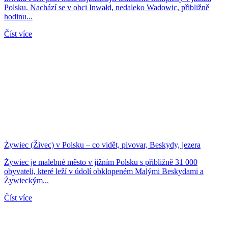
Polsku. Nachází se v obci Inwałd, nedaleko Wadowic, přibližně
hodinu...
Číst více
Żywiec (Živec) v Polsku – co vidět, pivovar, Beskydy, jezera
Żywiec je malebné město v jižním Polsku s přibližně 31 000
obyvateli, které leží v údolí obklopeném Malými Beskydami a
Żywieckým...
Číst více