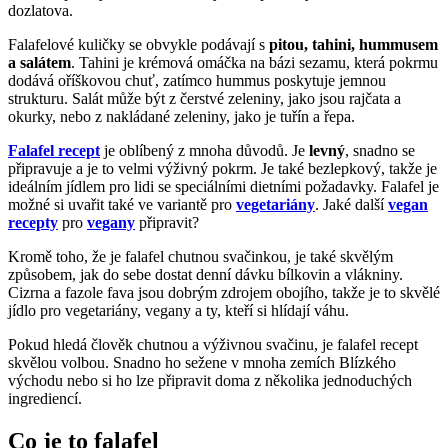
dozlatova.
Falafelové kuličky se obvykle podávají s
pitou, tahini, hummusem
a salátem
. Tahini je krémová omáčka na bázi sezamu, která pokrmu
dodává oříškovou chuť, zatímco hummus poskytuje jemnou
strukturu. Salát může být z čerstvé zeleniny, jako jsou rajčata a
okurky, nebo z nakládané zeleniny, jako je tuřín a řepa.
Falafel recept
je oblíbený z mnoha důvodů. Je
levný
, snadno se
připravuje a je to velmi výživný pokrm. Je také bezlepkový, takže je
ideálním jídlem pro lidi se speciálními dietními požadavky. Falafel je
možné si uvařit také ve variantě pro
vegetariány
. Jaké další
vegan
recepty
pro
vegany
připravit?
Kromě toho, že je falafel chutnou svačinkou, je také skvělým
způsobem, jak do sebe dostat denní dávku bílkovin a vlákniny.
Cizrna a fazole fava jsou dobrým zdrojem obojího, takže je to skvělé
jídlo pro vegetariány, vegany a ty, kteří si hlídají váhu.
Pokud hledá člověk chutnou a výživnou svačinu, je falafel recept
skvělou volbou. Snadno ho sežene v mnoha zemích Blízkého
východu nebo si ho lze připravit doma z několika jednoduchých
ingrediencí.
Co je to falafel