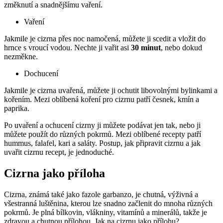
změknutí a snadnějšímu vaření.
Vaření
Jakmile je cizrna přes noc namočená, můžete ji scedit a vložit do
hrnce s vroucí vodou. Nechte ji vařit asi
30 minut
, nebo dokud
nezměkne.
Dochucení
Jakmile je cizrna uvařená, můžete ji ochutit libovolnými bylinkami a
kořením. Mezi oblíbená koření pro cizrnu patří česnek, kmín a
paprika.
Po uvaření a ochucení cizrny ji můžete podávat jen tak, nebo ji
můžete použít do různých pokrmů. Mezi oblíbené recepty patří
hummus, falafel, kari a saláty. Postup, jak připravit cizrnu a jak
uvařit cizrnu recept, je jednoduché.
Cizrna jako příloha
Cizrna, známá také jako fazole garbanzo, je chutná, výživná a
všestranná luštěnina, kterou lze snadno začlenit do mnoha různých
pokrmů. Je plná bílkovin, vlákniny, vitamínů a minerálů, takže je
zdravou a chutnou přílohou. Jak na cizrnu jako přílohu?