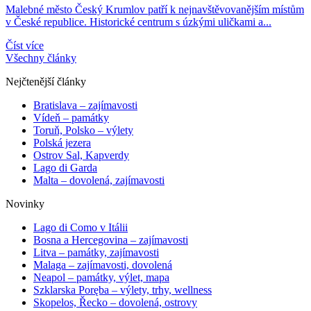
Malebné město Český Krumlov patří k nejnavštěvovanějším místům
v České republice. Historické centrum s úzkými uličkami a...
Číst více
Všechny články
Nejčtenější články
Bratislava – zajímavosti
Vídeň – památky
Toruň, Polsko – výlety
Polská jezera
Ostrov Sal, Kapverdy
Lago di Garda
Malta – dovolená, zajímavosti
Novinky
Lago di Como v Itálii
Bosna a Hercegovina – zajímavosti
Litva – památky, zajímavosti
Malaga – zajímavosti, dovolená
Neapol – památky, výlet, mapa
Szklarska Poręba – výlety, trhy, wellness
Skopelos, Řecko – dovolená, ostrovy