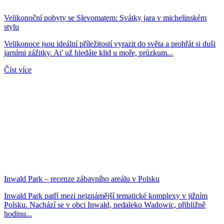
Velikonoční pobyty se Slevomatem: Svátky jara v michelinském
stylu
Velikonoce jsou ideální příležitostí vyrazit do světa a prohřát si duši
jarními zážitky. Ať už hledáte klid u moře, průzkum...
Číst více
Inwald Park – recenze zábavního areálu v Polsku
Inwald Park patří mezi nejznámější tematické komplexy v jižním
Polsku. Nachází se v obci Inwałd, nedaleko Wadowic, přibližně
hodinu...