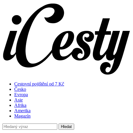
Cestovní pojištění od 7 Kč
Česko
Evropa
Asie
Afrika
Amerika
Magazín
Hledat