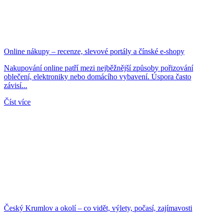
Online nákupy – recenze, slevové portály a čínské e-shopy
Nakupování online patří mezi nejběžnější způsoby pořizování
oblečení, elektroniky nebo domácího vybavení. Úspora často
závisí...
Číst více
Český Krumlov a okolí – co vidět, výlety, počasí, zajímavosti