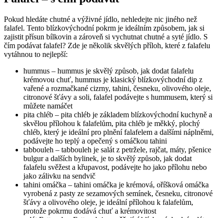
Pokud hledáte chutné a výživné jídlo, nehledejte nic jiného než
falafel. Tento blízkovýchodní pokrm je ideálním způsobem, jak si
zajistit přísun bílkovin a zároveň si vychutnat chutné a syté jídlo. S
čím podávat falafel? Zde je několik skvělých příloh, které z falafelu
vytáhnou to nejlepší:
hummus – hummus je skvělý způsob, jak dodat falafelu
krémovou chuť, hummus je klasický blízkovýchodní dip z
vařené a rozmačkané cizrny, tahini, česneku, olivového oleje,
citronové šťávy a soli, falafel podávejte s hummusem, který si
můžete namáčet
pita chléb – pita chléb je základem blízkovýchodní kuchyně a
skvělou přílohou k falafelům, pita chléb je měkký, plochý
chléb, který je ideální pro plnění falafelem a dalšími náplněmi,
podávejte ho teplý a opečený s omáčkou tahini
tabbouleh – tabbouleh je salát z petržele, rajčat, máty, pšenice
bulgur a dalších bylinek, je to skvělý způsob, jak dodat
falafelu svěžest a křupavost, podávejte ho jako přílohu nebo
jako zálivku na sendvič
tahini omáčka – tahini omáčka je krémová, oříšková omáčka
vyrobená z pasty ze sezamových semínek, česneku, citronové
šťávy a olivového oleje, je ideální přílohou k falafelům,
protože pokrmu dodává chuť a krémovitost