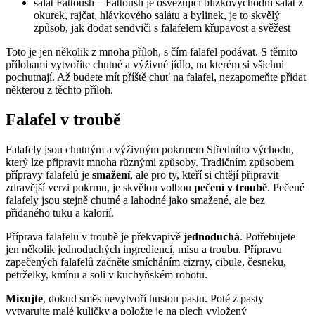
salát Fattoush – Fattoush je osvěžující blízkovýchodní salát z
okurek, rajčat, hlávkového salátu a bylinek, je to skvělý
způsob, jak dodat sendviči s falafelem křupavost a svěžest
Toto je jen několik z mnoha příloh, s čím falafel podávat. S těmito
přílohami vytvoříte chutné a výživné jídlo, na kterém si všichni
pochutnají. Až budete mít příště chuť na falafel, nezapomeňte přidat
některou z těchto příloh.
Falafel v troubě
Falafely jsou chutným a výživným pokrmem Středního východu,
který lze připravit mnoha různými způsoby. Tradičním způsobem
přípravy falafelů je
smažení
, ale pro ty, kteří si chtějí připravit
zdravější verzi pokrmu, je skvělou volbou
pečení v troubě
. Pečené
falafely jsou stejně chutné a lahodné jako smažené, ale bez
přidaného tuku a kalorií.
Příprava falafelu v troubě je překvapivě
jednoduchá
. Potřebujete
jen několik jednoduchých ingrediencí, mísu a troubu. Přípravu
zapečených falafelů začněte smícháním cizrny, cibule, česneku,
petrželky, kmínu a soli v kuchyňském robotu.
Mixujte
, dokud směs nevytvoří hustou pastu. Poté z pasty
vytvarujte malé kuličky a položte je na plech vyložený