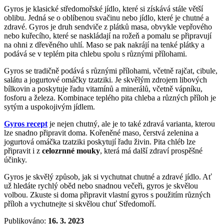
Gyros je klasické středomořské jídlo, které si získává stále větší
oblibu. Jedná se o oblíbenou svačinu nebo jídlo, které je chutné a
zdravé. Gyros je druh sendviče z plátků masa, obvykle vepřového
nebo kuřecího, které se naskládají na rožeň a pomalu se připravují
na ohni z dřevěného uhlí. Maso se pak nakrájí na tenké plátky a
podává se v teplém pita chlebu spolu s různými přílohami.
Gyros se tradičně podává s různými přílohami, včetně rajčat, cibule,
salátu a jogurtové omáčky tzatziki. Je skvělým zdrojem libových
bílkovin a poskytuje řadu vitamínů a minerálů, včetně vápníku,
fosforu a železa. Kombinace teplého pita chleba a různých příloh je
sytým a uspokojivým jídlem.
Gyros recept
je nejen chutný, ale je to také zdravá varianta, kterou
lze snadno připravit doma. Kořeněné maso, čerstvá zelenina a
jogurtová omáčka tzatziki poskytují řadu živin. Pita chléb lze
připravit i z
celozrnné mouky
, která má další zdraví prospěšné
účinky.
Gyros je skvělý způsob, jak si vychutnat chutné a zdravé jídlo. Ať
už hledáte rychlý oběd nebo snadnou večeři, gyros je skvělou
volbou. Zkuste si doma připravit vlastní gyros s použitím různých
příloh a vychutnejte si skvělou chuť Středomoří.
Publikováno:
16. 3. 2023