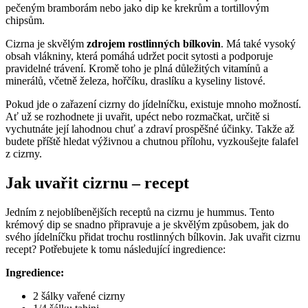
pečeným bramborám nebo jako dip ke krekrům a tortillovým
chipsům.
Cizrna je skvělým
zdrojem rostlinných bílkovin
. Má také vysoký
obsah vlákniny, která pomáhá udržet pocit sytosti a podporuje
pravidelné trávení. Kromě toho je plná důležitých vitamínů a
minerálů, včetně železa, hořčíku, draslíku a kyseliny listové.
Pokud jde o zařazení cizrny do jídelníčku, existuje mnoho možností.
Ať už se rozhodnete ji uvařit, upéct nebo rozmačkat, určitě si
vychutnáte její lahodnou chuť a zdraví prospěšné účinky. Takže až
budete příště hledat výživnou a chutnou přílohu, vyzkoušejte falafel
z cizrny.
Jak uvařit cizrnu – recept
Jedním z nejoblíbenějších receptů na cizrnu je hummus. Tento
krémový dip se snadno připravuje a je skvělým způsobem, jak do
svého jídelníčku přidat trochu rostlinných bílkovin. Jak uvařit cizrnu
recept? Potřebujete k tomu následující ingredience:
Ingredience:
2 šálky vařené cizrny