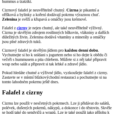
hummus a tzatziki.
Cizrnový falafel je neuvěřitelně chutný.
Cizrna
je pikantní a
oříšková a bylinky a koření dodávají pokrmu výraznou chuť.
Zelenina
je svěží a křupavá a omáčky jsou krémové.
Falafel z
cizrny
je nejen chutný, ale také neuvěřitelně výživný.
Cizrna je skvělým zdrojem rostlinných bílkovin, vlákniny a dalších
důležitých živin. Zelenina dodává vitamíny a minerály a omáčky
jsou plné zdravých tuků.
Cizrnový falafel je skvělým jídlem pro
každou denní dobu
.
Vychutnejte si ho k snídani s jogurtem nebo si ho dejte k obědu či
večeři s hummusem a pita chlebem. Můžete si z něj také připravit
wrap nebo salát a připravit si tak lehké a zdravé jídlo.
Pokud hledáte chutné a výživné jídlo, vyzkoušejte falafel z cizrny.
Zastavte se v místní blízkovýchodní restauraci a pochutnejte si na
tomto lahodném pokrmu ještě dnes.
Falafel z cizrny
Cizrnu lze použít v nesčetných pokrmech. Lze ji přidávat do salátů,
polévek, dušených pokrmů, nákypů, a dokonce i do těstovin. Skvěle
se hodí také do sendvičů a wrapů. Lze je také použít jako přílohu k