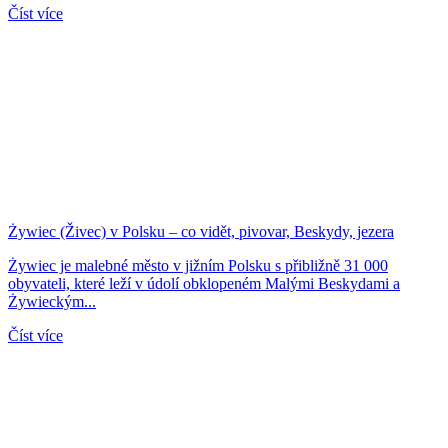
Číst více
Żywiec (Živec) v Polsku – co vidět, pivovar, Beskydy, jezera
Żywiec je malebné město v jižním Polsku s přibližně 31 000
obyvateli, které leží v údolí obklopeném Malými Beskydami a
Żywieckým...
Číst více