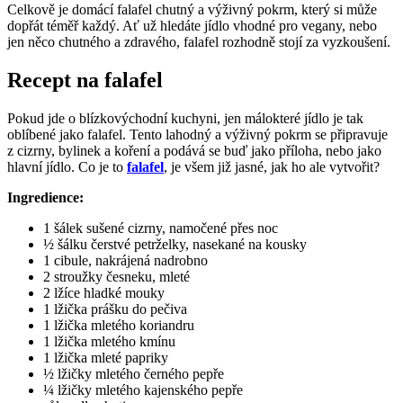
Celkově je domácí falafel chutný a výživný pokrm, který si může
dopřát téměř každý. Ať už hledáte jídlo vhodné pro vegany, nebo
jen něco chutného a zdravého, falafel rozhodně stojí za vyzkoušení.
Recept na falafel
Pokud jde o blízkovýchodní kuchyni, jen málokteré jídlo je tak
oblíbené jako falafel. Tento lahodný a výživný pokrm se připravuje
z cizrny, bylinek a koření a podává se buď jako příloha, nebo jako
hlavní jídlo. Co je to
falafel
, je všem již jasné, jak ho ale vytvořit?
Ingredience:
1 šálek sušené cizrny, namočené přes noc
½ šálku čerstvé petrželky, nasekané na kousky
1 cibule, nakrájená nadrobno
2 stroužky česneku, mleté
2 lžíce hladké mouky
1 lžička prášku do pečiva
1 lžička mletého koriandru
1 lžička mletého kmínu
1 lžička mleté papriky
½ lžičky mletého černého pepře
¼ lžičky mletého kajenského pepře