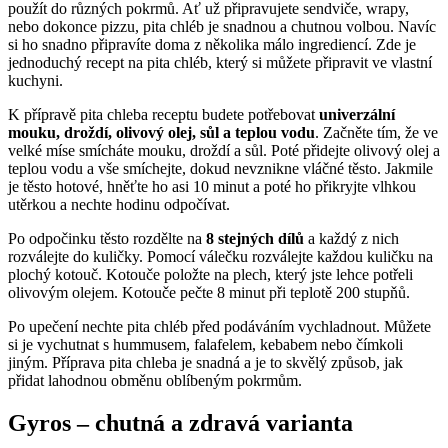
použít do různých pokrmů. Ať už připravujete sendviče, wrapy,
nebo dokonce pizzu, pita chléb je snadnou a chutnou volbou. Navíc
si ho snadno připravíte doma z několika málo ingrediencí. Zde je
jednoduchý recept na pita chléb, který si můžete připravit ve vlastní
kuchyni.
K přípravě pita chleba receptu budete potřebovat
univerzální
mouku, droždí, olivový olej, sůl a teplou vodu
. Začněte tím, že ve
velké míse smícháte mouku, droždí a sůl. Poté přidejte olivový olej a
teplou vodu a vše smíchejte, dokud nevznikne vláčné těsto. Jakmile
je těsto hotové, hněťte ho asi 10 minut a poté ho přikryjte vlhkou
utěrkou a nechte hodinu odpočívat.
Po odpočinku těsto rozdělte na
8 stejných dílů
a každý z nich
rozválejte do kuličky. Pomocí válečku rozválejte každou kuličku na
plochý kotouč. Kotouče položte na plech, který jste lehce potřeli
olivovým olejem. Kotouče pečte 8 minut při teplotě 200 stupňů.
Po upečení nechte pita chléb před podáváním vychladnout. Můžete
si je vychutnat s hummusem, falafelem, kebabem nebo čímkoli
jiným. Příprava pita chleba je snadná a je to skvělý způsob, jak
přidat lahodnou obměnu oblíbeným pokrmům.
Gyros – chutná a zdravá varianta