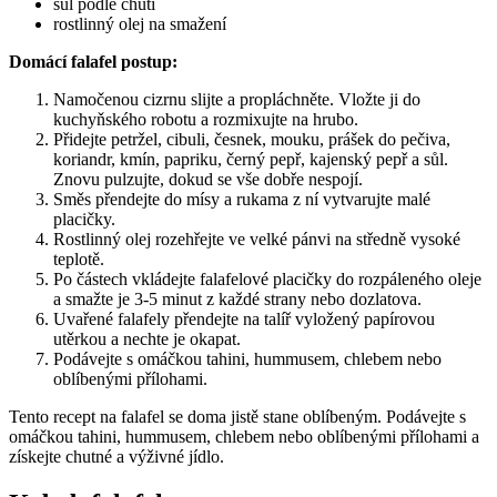
sůl podle chuti
rostlinný olej na smažení
Domácí falafel postup:
Namočenou cizrnu slijte a propláchněte. Vložte ji do
kuchyňského robotu a rozmixujte na hrubo.
Přidejte petržel, cibuli, česnek, mouku, prášek do pečiva,
koriandr, kmín, papriku, černý pepř, kajenský pepř a sůl.
Znovu pulzujte, dokud se vše dobře nespojí.
Směs přendejte do mísy a rukama z ní vytvarujte malé
placičky.
Rostlinný olej rozehřejte ve velké pánvi na středně vysoké
teplotě.
Po částech vkládejte falafelové placičky do rozpáleného oleje
a smažte je 3-5 minut z každé strany nebo dozlatova.
Uvařené falafely přendejte na talíř vyložený papírovou
utěrkou a nechte je okapat.
Podávejte s omáčkou tahini, hummusem, chlebem nebo
oblíbenými přílohami.
Tento recept na falafel se doma jistě stane oblíbeným. Podávejte s
omáčkou tahini, hummusem, chlebem nebo oblíbenými přílohami a
získejte chutné a výživné jídlo.