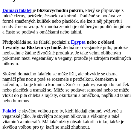
Domácí falafel
je
blízkovýchodní pokrm
, který se připravuje z
mleté cizrny, petržele, česneku a koření. Tradičně se podává ve
formě smažených kuliček nebo placiček, ale lze z něj připravit i
sendvič nebo wrap. V mnoha zemích je oblíbeným pouličním jídlem
a často se podává s omáčkami nebo tahini.
Předpokládá se, že falafel pochází z
Egypta
nebo z oblasti
Levanty na Blízkém východě
. Jedná se o veganské jídlo, protože
neobsahuje žádné živočišné produkty. Je také velmi oblíbeným
pokrmem mezi vegetariány a vegany, protože je zdrojem rostlinných
bílkovin.
Složení domácího falafelu se může lišit, ale obvykle se cizrna
namáčí přes noc a poté se rozemele s petrželkou, česnekem a
kořením, jako je kmín a koriandr. Směs se pak vytvaruje do kuliček
nebo placiček a usmaží se. Může se podávat samotná nebo se může
vložit do pita chleba s rajčaty, okurkami a omáčkou, například tahini
nebo hummus.
Falafel
je skvělou volbou pro ty, kteří hledají chutné, výživné a
veganské jídlo. Je skvělým zdrojem bílkovin a vlákniny a také
vitamínů a minerálů. Má také nízký obsah kalorií a tuku, takže je
skvělou volbou pro ty, kteří se snaží zhubnout.