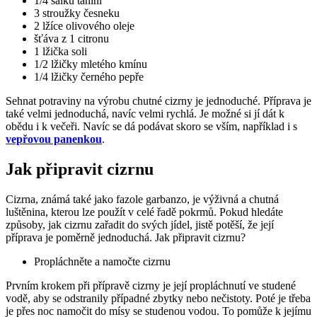
1/4 šálku tahini
3 stroužky česneku
2 lžíce olivového oleje
šťáva z 1 citronu
1 lžička soli
1/2 lžičky mletého kmínu
1/4 lžičky černého pepře
Sehnat potraviny na výrobu chutné cizrny je jednoduché. Příprava je
také velmi jednoduchá, navíc velmi rychlá. Je možné si jí dát k
obědu i k večeři. Navíc se dá podávat skoro se vším, například i s
vepřovou panenkou
.
Jak připravit cizrnu
Cizrna, známá také jako fazole garbanzo, je výživná a chutná
luštěnina, kterou lze použít v celé řadě pokrmů. Pokud hledáte
způsoby, jak cizrnu zařadit do svých jídel, jistě potěší, že její
příprava je poměrně jednoduchá. Jak připravit cizrnu?
Propláchněte a namočte cizrnu
Prvním krokem při přípravě cizrny je její propláchnutí ve studené
vodě, aby se odstranily případné zbytky nebo nečistoty. Poté je třeba
je přes noc namočit do mísy se studenou vodou. To pomůže k jejímu