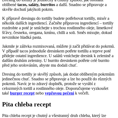
oblíbené
tacos, saláty, burritos
a další. Snadno se připravuje a
skvěle dochutí jakýkoli pokrm.
K přípravě dresingu do tortilly budete potřebovat tortilly, mixér a
několik dalších ingrediencí. Začněte přípravou ingrediencí – tortilly
rozdrobte a poté je smíchejte s trochou rostlinného oleje, limetkové
šťávy, česneku, oregana, kmínu, chilli a soli. Směs mixujte, dokud
nevznikne hladká pasta.
Jakmile je zálivka rozmixovaná, můžete ji začít přidávat do pokrmů.
V případě tacos jednoduše dresinkem potřete tortillu a teprve poté
přidejte ostatní ingredience. U salátů vmíchejte dresink k zelenině a
dalším druhům zeleniny. U burrito dresinkem potřete celé burrito
před jeho srolováním, abyste mu dodali chuť.
Dresing do tortilly je skvělý způsob, jak dodat oblíbeným pokrmům
jedinečnou chuť. Snadno se připravuje a lze ho použít do různých
pokrmů. Navíc je to zdravý doplněk, protože se vyrábí z
celozrnných tortill a rostlinného oleje. Doporučujeme vyzkoušet
také
burger recept
nebo
vepřovou pečeni
k večeři.
Pita chleba recept
Pita chleba recept je chutný a všestranný druh chleba, který lze