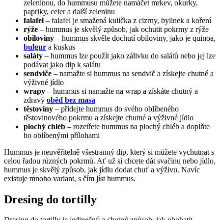
zeleninou, do hummusu můžete namáčet mrkev, okurky,
papriky, celer a další zeleninu
falafel
– falafel je smažená kulička z cizrny, bylinek a koření
rýže
– hummus je skvělý způsob, jak ochutit pokrmy z rýže
obiloviny
– hummus skvěle dochutí obiloviny, jako je quinoa,
bulgur
a kuskus
saláty
– hummus lze použít jako zálivku do salátů nebo jej lze
podávat jako dip k salátu
sendviče
– namažte si hummus na sendvič a získejte chutné a
výživné jídlo
wrapy
– hummus si namažte na wrap a získáte chutný a
zdravý
oběd bez masa
těstoviny
– přidejte hummus do svého oblíbeného
těstovinového pokrmu a získejte chutné a výživné jídlo
plochý chléb
– rozetřete hummus na plochý chléb a doplňte
ho oblíbenými přílohami
Hummus je neuvěřitelně všestranný dip, který si můžete vychutnat s
celou řadou různých pokrmů. Ať už si chcete dát svačinu nebo jídlo,
hummus je skvělý způsob, jak jídlu dodat chuť a výživu. Navíc
existuje mnoho variant, s čím jíst hummus.
Dresing do tortilly
Dresing do tortilly je jedinečný a chutný způsob, jak obohatit