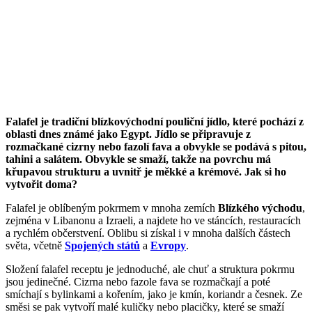
Falafel je tradiční blízkovýchodní pouliční jídlo, které pochází z
oblasti dnes známé jako Egypt. Jídlo se připravuje z
rozmačkané cizrny nebo fazolí fava a obvykle se podává s pitou,
tahini a salátem. Obvykle se smaží, takže na povrchu má
křupavou strukturu a uvnitř je měkké a krémové. Jak si ho
vytvořit doma?
Falafel je oblíbeným pokrmem v mnoha zemích
Blízkého východu
,
zejména v Libanonu a Izraeli, a najdete ho ve stáncích, restauracích
a rychlém občerstvení. Oblibu si získal i v mnoha dalších částech
světa, včetně
Spojených států
a
Evropy
.
Složení falafel receptu je jednoduché, ale chuť a struktura pokrmu
jsou jedinečné. Cizrna nebo fazole fava se rozmačkají a poté
smíchají s bylinkami a kořením, jako je kmín, koriandr a česnek. Ze
směsi se pak vytvoří malé kuličky nebo placičky, které se smaží