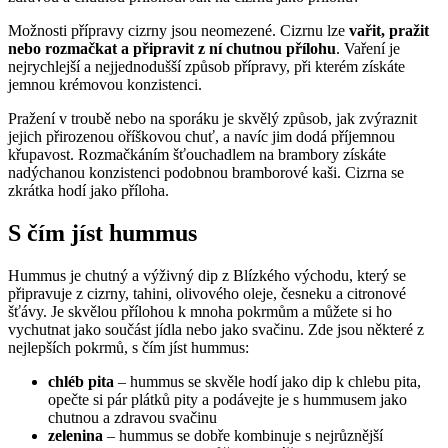
Možnosti přípravy cizrny jsou neomezené. Cizrnu lze
vařit, pražit
nebo rozmačkat a připravit z ní chutnou přílohu
. Vaření je
nejrychlejší a nejjednodušší způsob přípravy, při kterém získáte
jemnou krémovou konzistenci.
Pražení v troubě nebo na sporáku je skvělý způsob, jak zvýraznit
jejich přirozenou oříškovou chuť, a navíc jim dodá příjemnou
křupavost. Rozmačkáním šťouchadlem na brambory získáte
nadýchanou konzistenci podobnou bramborové kaši. Cizrna se
zkrátka hodí jako příloha.
S čím jíst hummus
Hummus je chutný a výživný dip z Blízkého východu, který se
připravuje z cizrny, tahini, olivového oleje, česneku a citronové
šťávy. Je skvělou přílohou k mnoha pokrmům a můžete si ho
vychutnat jako součást jídla nebo jako svačinu. Zde jsou některé z
nejlepších pokrmů, s čím jíst hummus:
chléb pita
– hummus se skvěle hodí jako dip k chlebu pita,
opečte si pár plátků pity a podávejte je s hummusem jako
chutnou a zdravou svačinu
zelenina
– hummus se dobře kombinuje s nejrůznější