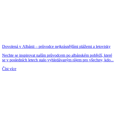
Dovolená v Albánii – průvodce nejkrásnějšími plážemi a letovisky
Nechte se inspirovat naším průvodcem po albánském pobřeží, které
se v posledních letech stalo vyhledávaným rájem pro všechny, kdo...
Číst více