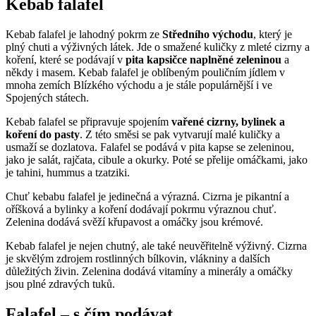
Kebab falafel
Kebab falafel je lahodný pokrm ze
Středního východu
, který je
plný chuti a výživných látek. Jde o smažené kuličky z mleté cizrny a
koření, které se podávají v
pita kapsičce naplněné zeleninou
a
někdy i masem. Kebab falafel je oblíbeným pouličním jídlem v
mnoha zemích Blízkého východu a je stále populárnější i ve
Spojených státech.
Kebab falafel se připravuje spojením
vařené cizrny, bylinek a
koření do pasty
. Z této směsi se pak vytvarují malé kuličky a
usmaží se dozlatova. Falafel se podává v pita kapse se zeleninou,
jako je salát, rajčata, cibule a okurky. Poté se přelije omáčkami, jako
je tahini, hummus a tzatziki.
Chuť kebabu falafel je jedinečná a výrazná. Cizrna je pikantní a
oříšková a bylinky a koření dodávají pokrmu výraznou chuť.
Zelenina dodává svěží křupavost a omáčky jsou krémové.
Kebab falafel je nejen chutný, ale také neuvěřitelně výživný. Cizrna
je skvělým zdrojem rostlinných bílkovin, vlákniny a dalších
důležitých živin. Zelenina dodává vitamíny a minerály a omáčky
jsou plné zdravých tuků.
Falafel – s čím podávat