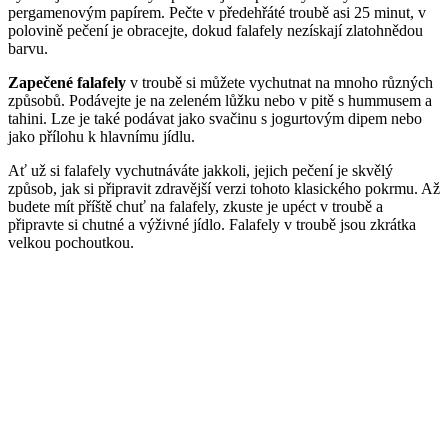
pergamenovým papírem. Pečte v předehřáté troubě asi 25 minut, v
polovině pečení je obracejte, dokud falafely nezískají zlatohnědou
barvu.
Zapečené falafely
v troubě si můžete vychutnat na mnoho různých
způsobů. Podávejte je na zeleném lůžku nebo v pitě s hummusem a
tahini. Lze je také podávat jako svačinu s jogurtovým dipem nebo
jako přílohu k hlavnímu jídlu.
Ať už si falafely vychutnáváte jakkoli, jejich pečení je skvělý
způsob, jak si připravit zdravější verzi tohoto klasického pokrmu. Až
budete mít příště chuť na falafely, zkuste je upéct v troubě a
připravte si chutné a výživné jídlo. Falafely v troubě jsou zkrátka
velkou pochoutkou.