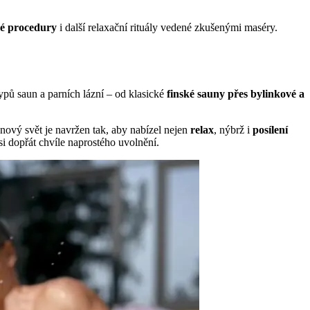
ké procedury
i další relaxační rituály vedené zkušenými maséry.
ypů saun a parních lázní – od klasické
finské sauny přes bylinkové a
nový svět je navržen tak, aby nabízel nejen
relax
, nýbrž i
posílení
si dopřát chvíle naprostého uvolnění.