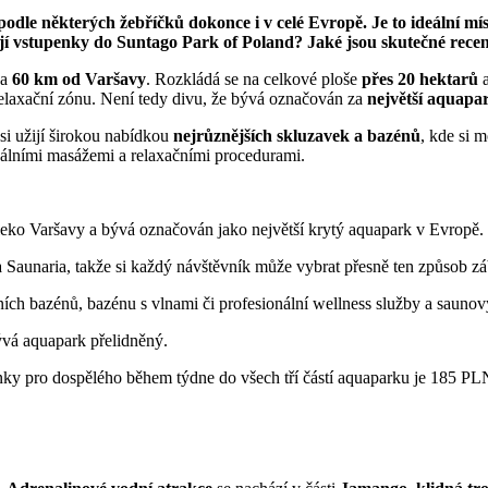
dle některých žebříčků dokonce i v celé Evropě. Je to ideální mís
stojí vstupenky do Suntago Park of Poland? Jaké jsou skutečné rec
ba
60 km od Varšavy
. Rozkládá se na celkové ploše
přes 20 hektarů
a
 relaxační zónu. Není tedy divu, že bývá označován za
největší aquapa
 si užijí širokou nabídkou
nejrůznějších skluzavek a bazénů
, kde si 
nálními masážemi a relaxačními procedurami.
eko Varšavy a bývá označován jako největší krytý aquapark v Evropě.
 Saunaria, takže si každý návštěvník může vybrat přesně ten způsob z
ních bazénů, bazénu s vlnami či profesionální wellness služby a saunov
ývá aquapark přelidněný.
ky pro dospělého během týdne do všech tří částí aquaparku je 185 PLN p