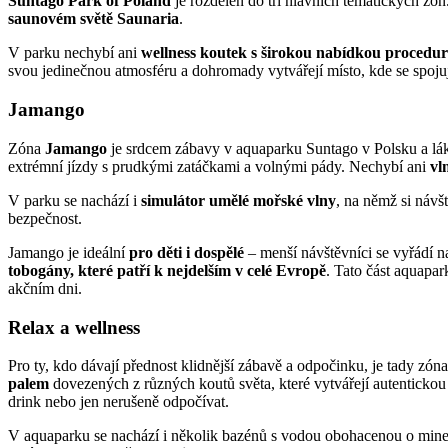
Suntago Park of Poland
je rozdělen do tří hlavních tematických zón
saunovém světě
Saunaria
.
V parku nechybí ani
wellness koutek
s širokou nabídkou procedur
svou jedinečnou atmosféru a dohromady vytvářejí místo, kde se spojuj
Jamango
Zóna
Jamango
je srdcem zábavy v aquaparku Suntago v Polsku a láká
extrémní jízdy s prudkými zatáčkami a volnými pády. Nechybí ani
vl
V parku se nachází i
simulátor umělé mořské vlny
, na němž si návš
bezpečnost.
Jamango je ideální
pro děti i dospělé
– menší návštěvníci se vyřádí n
tobogány, které patří k nejdelším v celé Evropě
. Tato část aquapar
akčním dni.
Relax a wellness
Pro ty, kdo dávají přednost klidnější zábavě a odpočinku, je tady zón
palem
dovezených z různých koutů světa, které vytvářejí autenticko
drink nebo jen nerušeně odpočívat.
V aquaparku se nachází i několik bazénů s vodou obohacenou o minerá