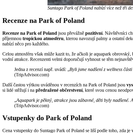
Suntago Park of Poland nabízí více než tři de
Recenze na Park of Poland
Recenze na Park of Poland
jsou převážně
pozitivní
. Návštěvníci c
příjemnou
tropickou atmosféru
, kterou navozují palmy a ostatní de
nabízí něco pro každého.
Celou atmosféru však může kazit to, že ačkoli je aquapark obrovský,
vodní atrakce. Recenzenti velmi doporučují vyhnout se těm nejnavš
Jedna z recenzí např. uvádí: „
Byli jsme nadšení z wellness část
(TripAdvisor.com)
Další častou výtkou uváděnou v recenzích na Park of Poland jsou
vy
si lidé stěžují i na
předražené občerstvení
, které svou cenou neodpov
„
Aquapark je pěkný, atrakce jsou zábavné, děti byly nadšené. Al
(TripAdvisor.com)
Vstupenky do Park of Poland
Cena vstupenky do Suntago Park of Poland se liší podle toho, zda je 