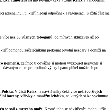
opická atmosféra
na návštěvníky čeká v zóně
Relax
a v moderním
ci adrenalinu i ti, kteří hledají odpočinek a regeneraci. Každá část má
de více než
30 různých tobogánů
, od mírných skluzavek až po
, kteří pomohou začátečníkům překonat prvotní nezdary a dohlíží na
ro nejmenší
, zatímco ti odvážnější mohou vyzkoušet nejrychlejší
edávaným cílem pro rodinné výlety i partu přátel toužících po
d Polska
. V části
Relax
na návštěvníky čeká více než
300 živých
ální bazény, vířivky a masážní lehátka
, na kterých si lze vychutnat
én se solí z mrtvého moře
. Kromě toho se návštěvníci mohou těšit