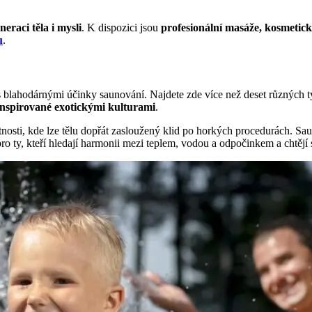
neraci těla i mysli
. K dispozici jsou
profesionální masáže, kosmetic
u
.
 s blahodárnými účinky saunování. Najdete zde více než deset různých t
inspirované exotickými kulturami
.
osti, kde lze tělu dopřát zasloužený klid po horkých procedurách. Sau
ro ty, kteří hledají harmonii mezi teplem, vodou a odpočinkem a chtějí 