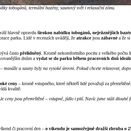
sítky tobogánů, termální bazény, saunový svět i relaxační zónu.
hválí hlavně opravdu
širokou nabídku tobogánů, nejrůznějších bazénů
korace parku. Lidé v recenzích uvádějí, že
atrakce
jsou
zábavné
a že si
 bývá často
přelidněný
. Kromě nekomfortního pocitu z velkého počtu li
těvovanějším dnům a
vydat se do parku během pracovních dnů ideál
i – masáže a sauny byly na vysoké úrovni. Pokud chcete relaxovat, dopo
soké ceny
– kromě vstupného, které někteří lidé považují za přemrštěné,
ídá kvalitě.
e ceny jsou přemrštěné – vstupné, jídlo i pití. Navíc jsme stáli dlouhé
víkend či pracovní den –
o víkendu je samozřejmě dražší zhruba o 