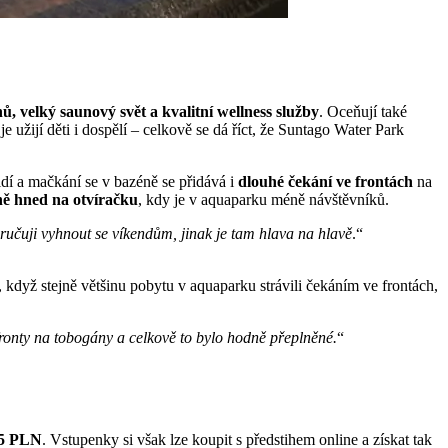
, velký saunový svět a kvalitní wellness služby
. Oceňují také
 je užijí děti i dospělí – celkově se dá říct, že Suntago Water Park
dí a mačkání se v bazéně se přidává i
dlouhé čekání ve frontách
na
ně hned na otvíračku
, kdy je v aquaparku méně návštěvníků.
ručuji vyhnout se víkendům, jinak je tam hlava na hlavě
.“
 když stejně většinu pobytu v aquaparku strávili čekáním ve frontách,
 fronty na tobogány a celkově to bylo hodně přeplněné.
“
25 PLN
. Vstupenky si však lze koupit s předstihem online a získat tak