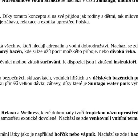
.
Adrenalinové vodní atrakce
se nachází v části
Jamango
,
klidná tr
. Díky tomuto konceptu si na své přijdou jak rodiny s dětmi, tak milovní
e zábava, relaxace a exotika uprostřed Polska.
 všechny, kteří hledají adrenalin a vodní dobrodružství. Nachází se z
nový bazén
, kde si lze užít pocit mořského příboje, nebo
divoká řeka
.
těvníci mohou zkusit
surfování
. K dispozici jsou i zkušení
instruktoři
a bezpečných skluzavkách, vodních hřištích a v
dětských bazéncích p
ku přináší velkou dávku zábavy, díky které je
Suntago water park
vyhl
a
Relaxu
a
Wellness
, které dohromady tvoří
tropickou oázu uprostře
u atmosféru exotické dovolené. Nachází se zde
venkovní i vnitřní
term
lní látky jako je například
hořčík nebo vápník
. Nachází se zde i
baz