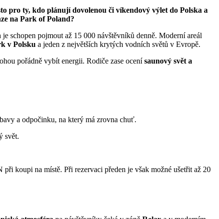
to pro ty, kdo plánují dovolenou či víkendový výlet do Polska a
enze na Park of Poland?
 je schopen pojmout až 15 000 návštěvníků denně. Moderní areál
rk v Polsku
a jeden z největších krytých vodních světů v Evropě.
mohou pořádně vybít energii. Rodiče zase ocení
saunový svět a
ábavy a odpočinku, na který má zrovna chuť.
ý svět.
ři koupi na místě. Při rezervaci předen je však možné ušetřit až 20