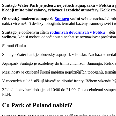
Suntago Water Park je jeden z největších aquaparků v Polsku a po
hledají místo plné zábavy, relaxace i exotické atmosféry. Kolik 
Obrovský moderní aquapark
Suntago
vodní svět
se nachází zhru
nabízí více než tři desítky tobogánů, termální bazény, saunový svět i
Suntago
je oblíbeným cílem
rodinných dovolených v Polsku
– děti
wellness
, kde si mohou odpočinout a nechat se rozmazlovat profesio
Shrnutí článku
Suntago Water Park je obrovský aquapark v Polsku. Nachází se nedal
Aquapark Suntago je rozdělený do tří hlavních zón: Jamango, Relax a
Mezi hosty je oblíbená široká nabídka nejrůznějších tobogánů, termál
V recenzích si lidé stěžují hlavně na dlouhé fronty. Během víkendu b
Základní otevírací doba je od 10:00 do 21:00. Cena celodenní vstupen
PLN.
Co Park of Poland nabízí?