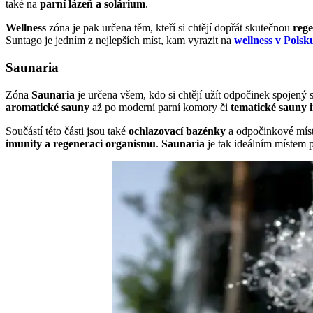
také na
parní lázeň a solárium
.
Wellness
zóna je pak určena těm, kteří si chtějí dopřát skutečnou
rege
Suntago je jedním z nejlepších míst, kam vyrazit na
wellness v Polsk
Saunaria
Zóna
Saunaria
je určena všem, kdo si chtějí užít odpočinek spojený
aromatické sauny
až po moderní parní komory či
tematické sauny 
Součástí této části jsou také
ochlazovací bazénky
a odpočinkové místn
imunity a regeneraci organismu
.
Saunaria
je tak ideálním místem p