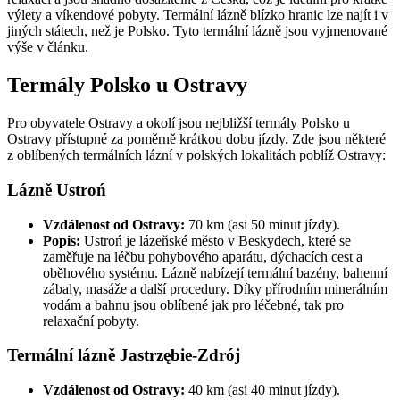
výlety a víkendové pobyty. Termální lázně blízko hranic lze najít i v
jiných státech, než je Polsko. Tyto termální lázně jsou vyjmenované
výše v článku.
Termály Polsko u Ostravy
Pro obyvatele Ostravy a okolí jsou nejbližší termály Polsko u
Ostravy přístupné za poměrně krátkou dobu jízdy. Zde jsou některé
z oblíbených termálních lázní v polských lokalitách poblíž Ostravy:
Lázně Ustroń
Vzdálenost od Ostravy:
70 km (asi 50 minut jízdy).
Popis:
Ustroń je lázeňské město v Beskydech, které se
zaměřuje na léčbu pohybového aparátu, dýchacích cest a
oběhového systému. Lázně nabízejí termální bazény, bahenní
zábaly, masáže a další procedury. Díky přírodním minerálním
vodám a bahnu jsou oblíbené jak pro léčebné, tak pro
relaxační pobyty.
Termální lázně Jastrzębie-Zdrój
Vzdálenost od Ostravy:
40 km (asi 40 minut jízdy).