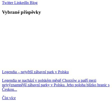
Twitter
LinkedIn
Blog
Vybrané příspěvky
Legendia – největší zábavní park v Polsku
Legendia se nachází v polském městě Chorzów a patří mezi
nejvýznamnější zábavní parky v Polsku. Jeho poloha blízko hranic s
Českou...
Číst více