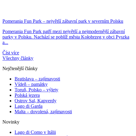
Pomerania Fun Park – největší zábavní park v severním Polsku
Pomerania Fun Park patří mezi největší a nejmodernější zábavní
parky v Polsku. Nachází se poblíž města Kołobrzeg v obci Pyszka
a...
Číst více
Všechny články
Nejčtenější články
Bratislava – zajímavosti
Vídeň – památky
Toruň, Polsko – výlety
Polská jezera
Ostrov Sal, Kapverdy
Lago di Garda
Malta – dovolená, zajímavosti
Novinky
Lago di Como v Itálii