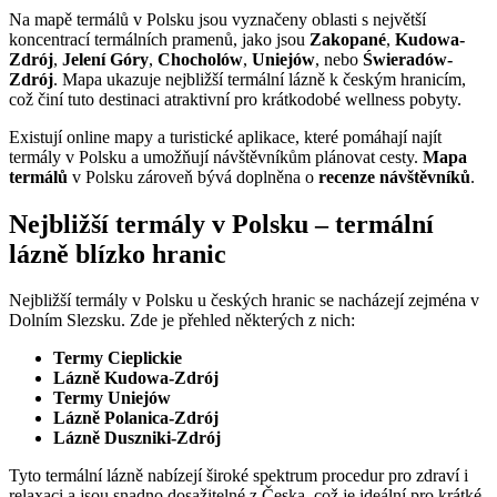
Na mapě termálů v Polsku jsou vyznačeny oblasti s největší
koncentrací termálních pramenů, jako jsou
Zakopané
,
Kudowa-
Zdrój
,
Jelení Góry
,
Chocholów
,
Uniejów
, nebo
Świeradów-
Zdrój
. Mapa ukazuje nejbližší termální lázně k českým hranicím,
což činí tuto destinaci atraktivní pro krátkodobé wellness pobyty.
Existují online mapy a turistické aplikace, které pomáhají najít
termály v Polsku a umožňují návštěvníkům plánovat cesty.
Mapa
termálů
v Polsku zároveň bývá doplněna o
recenze návštěvníků
.
Nejbližší termály v Polsku – termální
lázně blízko hranic
Nejbližší termály v Polsku u českých hranic se nacházejí zejména v
Dolním Slezsku. Zde je přehled některých z nich:
Termy Cieplickie
Lázně Kudowa-Zdrój
Termy Uniejów
Lázně Polanica-Zdrój
Lázně Duszniki-Zdrój
Tyto termální lázně nabízejí široké spektrum procedur pro zdraví i
relaxaci a jsou snadno dosažitelné z Česka, což je ideální pro krátké