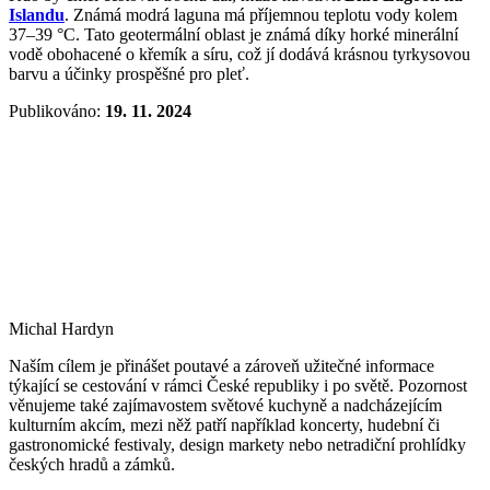
Islandu
. Známá modrá laguna má příjemnou teplotu vody kolem
37–39 °C. Tato geotermální oblast je známá díky horké minerální
vodě obohacené o křemík a síru, což jí dodává krásnou tyrkysovou
barvu a účinky prospěšné pro pleť.
Publikováno:
19. 11. 2024
Michal Hardyn
Naším cílem je přinášet poutavé a zároveň užitečné informace
týkající se cestování v rámci České republiky i po světě. Pozornost
věnujeme také zajímavostem světové kuchyně a nadcházejícím
kulturním akcím, mezi něž patří například koncerty, hudební či
gastronomické festivaly, design markety nebo netradiční prohlídky
českých hradů a zámků.