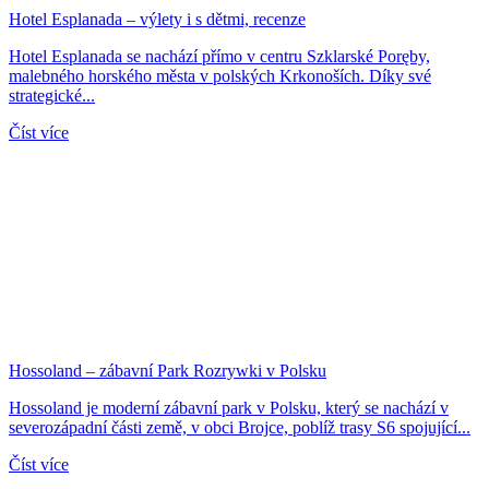
Hotel Esplanada – výlety i s dětmi, recenze
Hotel Esplanada se nachází přímo v centru Szklarské Poręby,
malebného horského města v polských Krkonoších. Díky své
strategické...
Číst více
Hossoland – zábavní Park Rozrywki v Polsku
Hossoland je moderní zábavní park v Polsku, který se nachází v
severozápadní části země, v obci Brojce, poblíž trasy S6 spojující...
Číst více