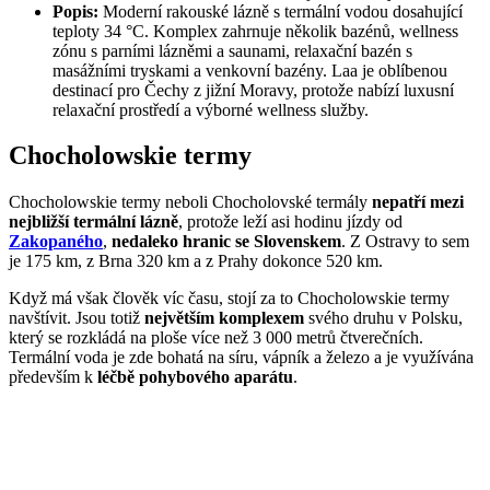
Popis:
Moderní rakouské lázně s termální vodou dosahující
teploty 34 °C. Komplex zahrnuje několik bazénů, wellness
zónu s parními lázněmi a saunami, relaxační bazén s
masážními tryskami a venkovní bazény. Laa je oblíbenou
destinací pro Čechy z jižní Moravy, protože nabízí luxusní
relaxační prostředí a výborné wellness služby.
Chocholowskie termy
Chocholowskie termy neboli Chocholovské termály
nepatří mezi
nejbližší termální lázně
, protože leží asi hodinu jízdy od
Zakopaného
,
nedaleko hranic se Slovenskem
. Z Ostravy to sem
je 175 km, z Brna 320 km a z Prahy dokonce 520 km.
Když má však člověk víc času, stojí za to Chocholowskie termy
navštívit. Jsou totiž
největším komplexem
svého druhu v Polsku,
který se rozkládá na ploše více než 3 000 metrů čtverečních.
Termální voda je zde bohatá na síru, vápník a železo a je využívána
především k
léčbě pohybového aparátu
.