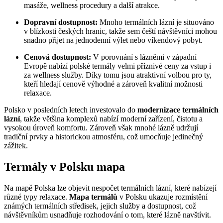
masáže, wellness procedury a další atrakce.
Dopravní dostupnost:
Mnoho termálních lázní je situováno
v blízkosti českých hranic, takže sem čeští návštěvníci mohou
snadno přijet na jednodenní výlet nebo víkendový pobyt.
Cenová dostupnost:
V porovnání s lázněmi v západní
Evropě nabízí polské termály velmi příznivé ceny za vstup i
za wellness služby. Díky tomu jsou atraktivní volbou pro ty,
kteří hledají cenově výhodné a zároveň kvalitní možnosti
relaxace.
Polsko v posledních letech investovalo do
modernizace termálních
lázní
, takže většina komplexů nabízí moderní zařízení, čistotu a
vysokou úroveň komfortu. Zároveň však mnohé lázně udržují
tradiční prvky a historickou atmosféru, což umocňuje jedinečný
zážitek.
Termály v Polsku mapa
Na mapě Polska lze objevit nespočet termálních lázní, které nabízejí
různé typy relaxace.
Mapa termálů
v Polsku ukazuje rozmístění
známých termálních středisek, jejich služby a dostupnost, což
návštěvníkům usnadňuje rozhodování o tom, které lázně navštívit.