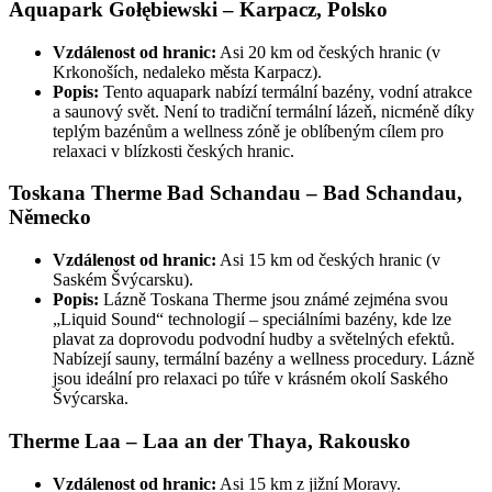
Aquapark Gołębiewski – Karpacz, Polsko
Vzdálenost od hranic:
Asi 20 km od českých hranic (v
Krkonoších, nedaleko města Karpacz).
Popis:
Tento aquapark nabízí termální bazény, vodní atrakce
a saunový svět. Není to tradiční termální lázeň, nicméně díky
teplým bazénům a wellness zóně je oblíbeným cílem pro
relaxaci v blízkosti českých hranic.
Toskana Therme Bad Schandau – Bad Schandau,
Německo
Vzdálenost od hranic:
Asi 15 km od českých hranic (v
Saském Švýcarsku).
Popis:
Lázně Toskana Therme jsou známé zejména svou
„Liquid Sound“ technologií – speciálními bazény, kde lze
plavat za doprovodu podvodní hudby a světelných efektů.
Nabízejí sauny, termální bazény a wellness procedury. Lázně
jsou ideální pro relaxaci po túře v krásném okolí Saského
Švýcarska.
Therme Laa – Laa an der Thaya, Rakousko
Vzdálenost od hranic:
Asi 15 km z jižní Moravy.