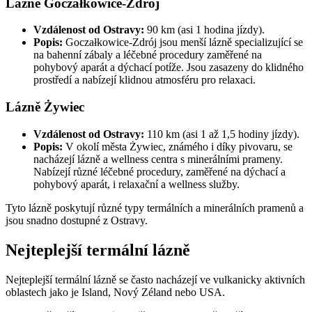
Lázně Goczałkowice-Zdrój
Vzdálenost od Ostravy:
90 km (asi 1 hodina jízdy).
Popis:
Goczałkowice-Zdrój jsou menší lázně specializující se
na bahenní zábaly a léčebné procedury zaměřené na
pohybový aparát a dýchací potíže. Jsou zasazeny do klidného
prostředí a nabízejí klidnou atmosféru pro relaxaci.
Lázně Żywiec
Vzdálenost od Ostravy:
110 km (asi 1 až 1,5 hodiny jízdy).
Popis:
V okolí města Żywiec, známého i díky pivovaru, se
nacházejí lázně a wellness centra s minerálními prameny.
Nabízejí různé léčebné procedury, zaměřené na dýchací a
pohybový aparát, i relaxační a wellness služby.
Tyto lázně poskytují různé typy termálních a minerálních pramenů a
jsou snadno dostupné z Ostravy.
Nejteplejší termální lázně
Nejteplejší termální lázně se často nacházejí ve vulkanicky aktivních
oblastech jako je Island, Nový Zéland nebo USA.