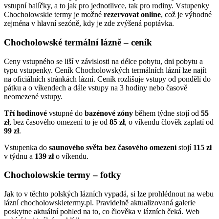
vstupní balíčky, a to jak pro jednotlivce, tak pro rodiny. Vstupenky
Chocholowskie termy je možné
rezervovat online
, což je výhodné
zejména v hlavní sezóně, kdy je zde zvýšená poptávka.
Chocholowské termální lázně – ceník
Ceny vstupného se liší v závislosti na délce pobytu, dni pobytu a
typu vstupenky. Ceník Chocholowských termálních lázní lze najít
na oficiálních stránkách lázní. Ceník rozlišuje vstupy od pondělí do
pátku a o víkendech a dále vstupy na 3 hodiny nebo časově
neomezené vstupy.
Tří hodinové
vstupné do
bazénové zóny
během týdne stojí od
55
zł
, bez časového omezení to je od
85
zł
, o víkendu člověk zaplatí od
99
zł
.
Vstupenka do
saunového světa bez časového omezení
stojí
115 zł
v týdnu a
139 zł
o víkendu.
Chocholowskie termy – fotky
Jak to v těchto polských lázních vypadá, si lze prohlédnout na webu
lázní chocholowskietermy.pl. Pravidelně aktualizovaná galerie
poskytne aktuální pohled na to, co člověka v lázních čeká. Web