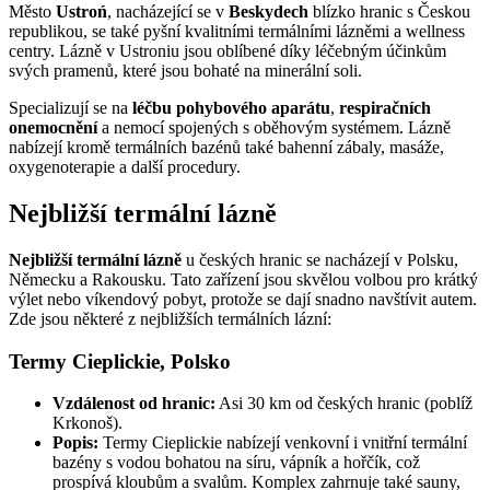
Město
Ustroń
, nacházející se v
Beskydech
blízko hranic s Českou
republikou, se také pyšní kvalitními termálními lázněmi a wellness
centry. Lázně v Ustroniu jsou oblíbené díky léčebným účinkům
svých pramenů, které jsou bohaté na minerální soli.
Specializují se na
léčbu pohybového aparátu
,
respiračních
onemocnění
a nemocí spojených s oběhovým systémem. Lázně
nabízejí kromě termálních bazénů také bahenní zábaly, masáže,
oxygenoterapie a další procedury.
Nejbližší termální lázně
Nejbližší termální lázně
u českých hranic se nacházejí v Polsku,
Německu a Rakousku. Tato zařízení jsou skvělou volbou pro krátký
výlet nebo víkendový pobyt, protože se dají snadno navštívit autem.
Zde jsou některé z nejbližších termálních lázní:
Termy Cieplickie, Polsko
Vzdálenost od hranic:
Asi 30 km od českých hranic (poblíž
Krkonoš).
Popis:
Termy Cieplickie nabízejí venkovní i vnitřní termální
bazény s vodou bohatou na síru, vápník a hořčík, což
prospívá kloubům a svalům. Komplex zahrnuje také sauny,