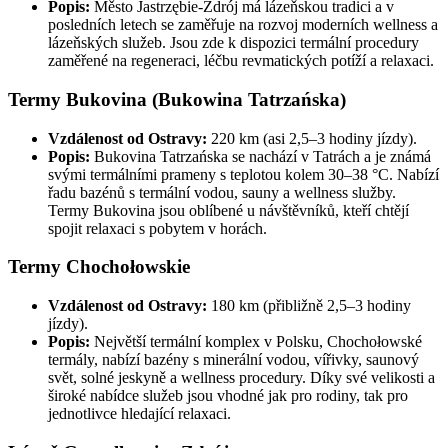
Popis:
Město Jastrzębie-Zdrój má lázeňskou tradici a v
posledních letech se zaměřuje na rozvoj moderních wellness a
lázeňských služeb. Jsou zde k dispozici termální procedury
zaměřené na regeneraci, léčbu revmatických potíží a relaxaci.
Termy Bukovina (Bukowina Tatrzańska)
Vzdálenost od Ostravy:
220 km (asi 2,5–3 hodiny jízdy).
Popis:
Bukovina Tatrzańska se nachází v Tatrách a je známá
svými termálními prameny s teplotou kolem 30–38 °C. Nabízí
řadu bazénů s termální vodou, sauny a wellness služby.
Termy Bukovina jsou oblíbené u návštěvníků, kteří chtějí
spojit relaxaci s pobytem v horách.
Termy Chochołowskie
Vzdálenost od Ostravy:
180 km (přibližně 2,5–3 hodiny
jízdy).
Popis:
Největší termální komplex v Polsku, Chochołowské
termály, nabízí bazény s minerální vodou, vířivky, saunový
svět, solné jeskyně a wellness procedury. Díky své velikosti a
široké nabídce služeb jsou vhodné jak pro rodiny, tak pro
jednotlivce hledající relaxaci.