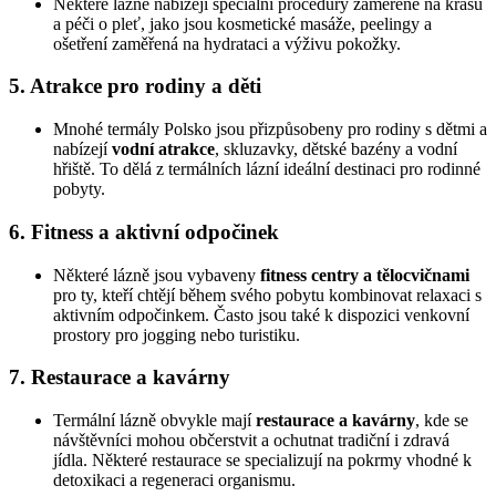
Některé lázně nabízejí speciální procedury zaměřené na krásu
a péči o pleť, jako jsou kosmetické masáže, peelingy a
ošetření zaměřená na hydrataci a výživu pokožky.
5. Atrakce pro rodiny a děti
Mnohé termály Polsko jsou přizpůsobeny pro rodiny s dětmi a
nabízejí
vodní atrakce
, skluzavky, dětské bazény a vodní
hřiště. To dělá z termálních lázní ideální destinaci pro rodinné
pobyty.
6. Fitness a aktivní odpočinek
Některé lázně jsou vybaveny
fitness centry a tělocvičnami
pro ty, kteří chtějí během svého pobytu kombinovat relaxaci s
aktivním odpočinkem. Často jsou také k dispozici venkovní
prostory pro jogging nebo turistiku.
7. Restaurace a kavárny
Termální lázně obvykle mají
restaurace a kavárny
, kde se
návštěvníci mohou občerstvit a ochutnat tradiční i zdravá
jídla. Některé restaurace se specializují na pokrmy vhodné k
detoxikaci a regeneraci organismu.