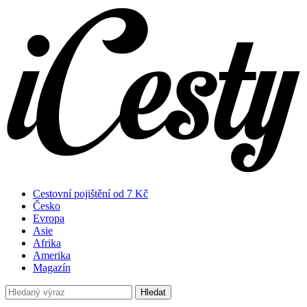
Cestovní pojištění od 7 Kč
Česko
Evropa
Asie
Afrika
Amerika
Magazín
Hledat