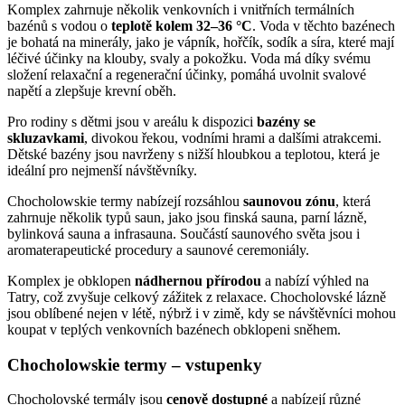
Komplex zahrnuje několik venkovních i vnitřních termálních
bazénů s vodou o
teplotě kolem 32–36 °C
. Voda v těchto bazénech
je bohatá na minerály, jako je vápník, hořčík, sodík a síra, které mají
léčivé účinky na klouby, svaly a pokožku. Voda má díky svému
složení relaxační a regenerační účinky, pomáhá uvolnit svalové
napětí a zlepšuje krevní oběh.
Pro rodiny s dětmi jsou v areálu k dispozici
bazény se
skluzavkami
, divokou řekou, vodními hrami a dalšími atrakcemi.
Dětské bazény jsou navrženy s nižší hloubkou a teplotou, která je
ideální pro nejmenší návštěvníky.
Chocholowskie termy nabízejí rozsáhlou
saunovou zónu
, která
zahrnuje několik typů saun, jako jsou finská sauna, parní lázně,
bylinková sauna a infrasauna. Součástí saunového světa jsou i
aromaterapeutické procedury a saunové ceremoniály.
Komplex je obklopen
nádhernou přírodou
a nabízí výhled na
Tatry, což zvyšuje celkový zážitek z relaxace. Chocholovské lázně
jsou oblíbené nejen v létě, nýbrž i v zimě, kdy se návštěvníci mohou
koupat v teplých venkovních bazénech obklopeni sněhem.
Chocholowskie termy – vstupenky
Chocholovské termály jsou
cenově dostupné
a nabízejí různé