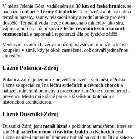
V městě Jelenia Góra, vzdáleném asi
30 km od české hranice
, se
nacházejí oblíbené
Termy Cieplickie
. Tato lázeňská oblast nabízí
termální bazény, sauny, relaxační zóny a vodní atrakce pro děti i
dospělé. Termální voda je zde obohacená o minerály jako síra,
vápník a hořčík, což přispívá k
léčbě revmatických a kožních
onemocnění
, a napomáhá regeneraci těla po fyzické zátěži.
Venkovní a vnitřní bazény umožňují návštěvníkům užít si léčivé
koupele i v zimě, kdy je okolí zasněžené, což dotváří jedinečnou
atmosféru.
Lázně Polanica-Zdrój
Polanica-Zdrój je jedním z největších lázeňských měst v Polsku.
Lázně se specializují na
léčbu srdečních a cévních chorob
a
nabízejí minerální prameny a procedury zaměřené na regeneraci a
prevenci. Město má krásné parky a lázeňskou kolonádu s
historickou architekturou.
Lázně Duszniki-Zdrój
Duszniki-Zdrój jsou
menší lázně
s poklidnou atmosférou, které se
zaměřují na
léčbu nemocí trávicího traktu a dýchacích cest
.
Lázně nabízejí minerální prameny bohaté na oxid uhličitý a železo.