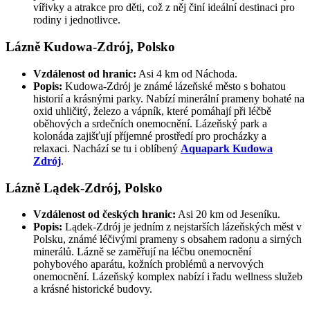
vířivky a atrakce pro děti, což z něj činí ideální destinaci pro
rodiny i jednotlivce.
Lázně Kudowa-Zdrój, Polsko
Vzdálenost od hranic:
Asi 4 km od Náchoda.
Popis:
Kudowa-Zdrój je známé lázeňské město s bohatou
historií a krásnými parky. Nabízí minerální prameny bohaté na
oxid uhličitý, železo a vápník, které pomáhají při léčbě
oběhových a srdečních onemocnění. Lázeňský park a
kolonáda zajišťují příjemné prostředí pro procházky a
relaxaci. Nachází se tu i oblíbený
Aquapark Kudowa
Zdrój
.
Lázně Lądek-Zdrój, Polsko
Vzdálenost od českých hranic:
Asi 20 km od Jeseníku.
Popis:
Lądek-Zdrój je jedním z nejstarších lázeňských měst v
Polsku, známé léčivými prameny s obsahem radonu a sirných
minerálů. Lázně se zaměřují na léčbu onemocnění
pohybového aparátu, kožních problémů a nervových
onemocnění. Lázeňský komplex nabízí i řadu wellness služeb
a krásné historické budovy.