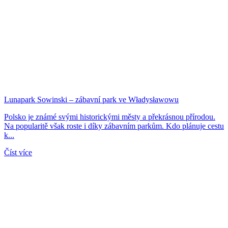
Lunapark Sowinski – zábavní park ve Władysławowu
Polsko je známé svými historickými městy a překrásnou přírodou.
Na popularitě však roste i díky zábavním parkům. Kdo plánuje cestu
k...
Číst více