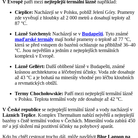
V Evropě
patří mezi
nejteplejší termální lázně
například:
Cieplice:
Nacházejí se v Polsku, poblíž Jelení Góry. Prameny
zde vyvěrají z hloubky až 2 000 metrů a dosahují teploty až
87 °C.
Lázně Széchenyi:
Nacházejí se v
Budapešti
. Tyto známé
maďarské termály
mají horké prameny o teplotě až 77 °C,
která se před vstupem do bazénů ochlazuje na přibližně 36–40
°C. Jsou největším a jedním z nejteplejších termálních
komplexů v Evropě.
Lázně Gellért:
Další oblíbené lázně v Budapešti, známé
krásnou architekturou a léčebnými účinky. Voda zde dosahuje
až 43 °C a je bohatá na minerály vhodné pro léčbu kloubních
a revmatických obtíží.
Termy Chochołowskie:
Patří mezi nejteplejší termální lázně
v Polsku. Teplota termální vody zde dosahuje až 42 °C.
V České republice
se nejteplejší termální lázně a vody nacházejí v
Lázních Teplice
. Komplex Thermalium nabízí největší a nejteplejší
bazény s čistě termální vodou v Čechách. Minerální voda zabírá 450
m² a její složení má pozitivní účinky na pohybový aparát.
Kdo by chtěl cestovat trochu dál, může navštívit
Blue Lagoon na