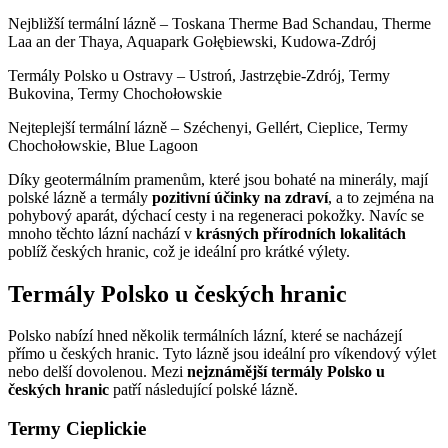
Nejbližší termální lázně – Toskana Therme Bad Schandau, Therme
Laa an der Thaya, Aquapark Gołębiewski, Kudowa-Zdrój
Termály Polsko u Ostravy – Ustroń, Jastrzębie-Zdrój, Termy
Bukovina, Termy Chochołowskie
Nejteplejší termální lázně – Széchenyi, Gellért, Cieplice, Termy
Chochołowskie, Blue Lagoon
Díky geotermálním pramenům, které jsou bohaté na minerály, mají
polské lázně a termály
pozitivní účinky na zdraví
, a to zejména na
pohybový aparát, dýchací cesty i na regeneraci pokožky. Navíc se
mnoho těchto lázní nachází v
krásných přírodních lokalitách
poblíž českých hranic, což je ideální pro krátké výlety.
Termály Polsko u českých hranic
Polsko nabízí hned několik termálních lázní, které se nacházejí
přímo u českých hranic. Tyto lázně jsou ideální pro víkendový výlet
nebo delší dovolenou. Mezi
nejznámější termály Polsko u
českých hranic
patří následující polské lázně.
Termy Cieplickie