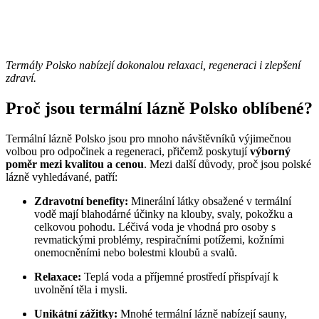
Termály Polsko nabízejí dokonalou relaxaci, regeneraci i zlepšení
zdraví.
Proč jsou termální lázně Polsko oblíbené?
Termální lázně Polsko jsou pro mnoho návštěvníků výjimečnou
volbou pro odpočinek a regeneraci, přičemž poskytují
výborný
poměr mezi kvalitou a cenou
. Mezi další důvody, proč jsou polské
lázně vyhledávané, patří:
Zdravotní benefity:
Minerální látky obsažené v termální
vodě mají blahodárné účinky na klouby, svaly, pokožku a
celkovou pohodu. Léčivá voda je vhodná pro osoby s
revmatickými problémy, respiračními potížemi, kožními
onemocněními nebo bolestmi kloubů a svalů.
Relaxace:
Teplá voda a příjemné prostředí přispívají k
uvolnění těla i mysli.
Unikátní zážitky:
Mnohé termální lázně nabízejí sauny,