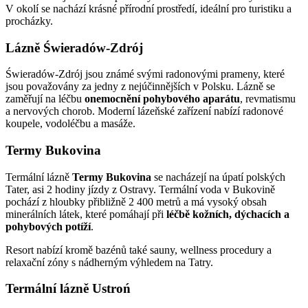
V okolí se nachází krásné přírodní prostředí, ideální pro turistiku a
procházky.
Lázně Świeradów-Zdrój
Świeradów-Zdrój jsou známé svými radonovými prameny, které
jsou považovány za jedny z nejúčinnějších v Polsku. Lázně se
zaměřují na léčbu
onemocnění pohybového aparátu
, revmatismu
a nervových chorob. Moderní lázeňské zařízení nabízí radonové
koupele, vodoléčbu a masáže.
Termy Bukovina
Termální lázně
Termy Bukovina
se nacházejí na úpatí polských
Tater, asi 2 hodiny jízdy z Ostravy. Termální voda v Bukovině
pochází z hloubky přibližně 2 400 metrů a má vysoký obsah
minerálních látek, které pomáhají při
léčbě kožních, dýchacích a
pohybových potíží
.
Resort nabízí kromě bazénů také sauny, wellness procedury a
relaxační zóny s nádherným výhledem na Tatry.
Termální lázně Ustroń