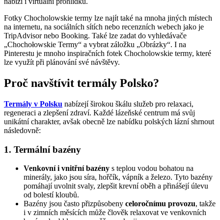
nabízí i virtuální prohlídku.
Fotky Chocholowskie termy lze najít také na mnoha jiných místech
na internetu, na sociálních sítích nebo recenzních webech jako je
TripAdvisor nebo Booking. Také lze zadat do vyhledávače
„Chochołowskie Termy“ a vybrat záložku „Obrázky“. I na
Pinterestu je mnoho inspiračních fotek Chocholowskie termy, které
lze využít při plánování své návštěvy.
Proč navštívit termály Polsko?
Termály v Polsku
nabízejí širokou škálu služeb pro relaxaci,
regeneraci a zlepšení zdraví. Každé lázeňské centrum má svůj
unikátní charakter, avšak obecně lze nabídku polských lázní shrnout
následovně:
1. Termální bazény
Venkovní i vnitřní bazény
s teplou vodou bohatou na
minerály, jako jsou síra, hořčík, vápník a železo. Tyto bazény
pomáhají uvolnit svaly, zlepšit krevní oběh a přinášejí úlevu
od bolestí kloubů.
Bazény jsou často přizpůsobeny
celoročnímu provozu
, takže
i v zimních měsících může člověk relaxovat ve venkovních