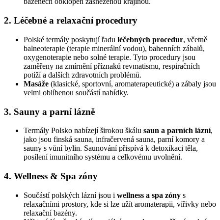
bazénech obklopen zasněženou krajinou.
2. Léčebné a relaxační procedury
Polské termály poskytují řadu
léčebných procedur
, včetně
balneoterapie (terapie minerální vodou), bahenních zábalů,
oxygenoterapie nebo solné terapie. Tyto procedury jsou
zaměřeny na zmírnění příznaků revmatismu, respiračních
potíží a dalších zdravotních problémů.
Masáže
(klasické, sportovní, aromaterapeutické) a zábaly jsou
velmi oblíbenou součástí nabídky.
3. Sauny a parní lázně
Termály Polsko nabízejí širokou škálu
saun a parních lázní
,
jako jsou finská sauna, infračervená sauna, parní komory a
sauny s vůní bylin. Saunování přispívá k detoxikaci těla,
posílení imunitního systému a celkovému uvolnění.
4. Wellness & Spa zóny
Součástí polských lázní jsou i
wellness a spa zóny
s
relaxačními prostory, kde si lze užít aromaterapii, vířivky nebo
relaxační bazény.