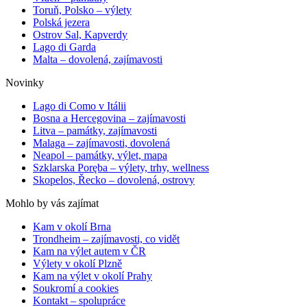
Toruň, Polsko – výlety
Polská jezera
Ostrov Sal, Kapverdy
Lago di Garda
Malta – dovolená, zajímavosti
Novinky
Lago di Como v Itálii
Bosna a Hercegovina – zajímavosti
Litva – památky, zajímavosti
Malaga – zajímavosti, dovolená
Neapol – památky, výlet, mapa
Szklarska Poręba – výlety, trhy, wellness
Skopelos, Řecko – dovolená, ostrovy
Mohlo by vás zajímat
Kam v okolí Brna
Trondheim – zajímavosti, co vidět
Kam na výlet autem v ČR
Výlety v okolí Plzně
Kam na výlet v okolí Prahy
Soukromí a cookies
Kontakt – spolupráce