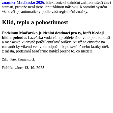
známky Maďarsko 2026
. Elektronická dálniční známka ušetří čas i
starosti, protože není třeba lepit žádnou nálepku. Kontrolní systém
vše ověřuje automaticky podle vaší registrační značky.
Klid, teplo a pohostinnost
Podzimní Maďarsko je ideální destinací pro ty, kteří hledají
klid a pohodu.
Lázeňská voda vám prohřeje tělo, víno pohladí duši
a maďarská kuchyně potěší chuťové buňky. Ať už se chystáte na
romantický víkend ve dvou, odpočinek po sezóně nebo krátký útěk
z města, podzimní Maďarsko nabízí přesně to, co hledáte.
Zdroj foto: Shutterstock
Publikováno:
13. 10. 2025