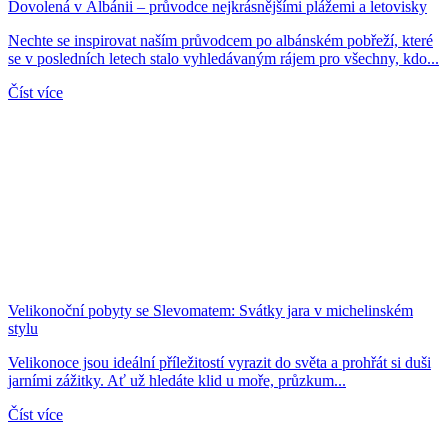
Dovolená v Albánii – průvodce nejkrásnějšími plážemi a letovisky
Nechte se inspirovat naším průvodcem po albánském pobřeží, které
se v posledních letech stalo vyhledávaným rájem pro všechny, kdo...
Číst více
Velikonoční pobyty se Slevomatem: Svátky jara v michelinském
stylu
Velikonoce jsou ideální příležitostí vyrazit do světa a prohřát si duši
jarními zážitky. Ať už hledáte klid u moře, průzkum...
Číst více