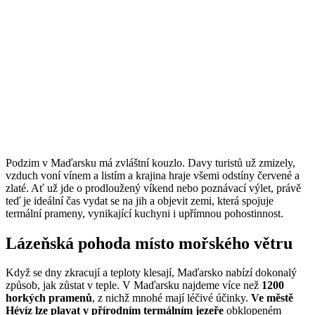
Podzim v Maďarsku má zvláštní kouzlo. Davy turistů už zmizely,
vzduch voní vínem a listím a krajina hraje všemi odstíny červené a
zlaté. Ať už jde o prodloužený víkend nebo poznávací výlet, právě
teď je ideální čas vydat se na jih a objevit zemi, která spojuje
termální prameny, vynikající kuchyni i upřímnou pohostinnost.
Lázeňská pohoda místo mořského větru
Když se dny zkracují a teploty klesají, Maďarsko nabízí dokonalý
způsob, jak zůstat v teple. V Maďarsku najdeme více než
1200
horkých pramenů
, z nichž mnohé mají léčivé účinky.
Ve městě
Hévíz lze plavat v přírodním termálním jezeře
obklopeném