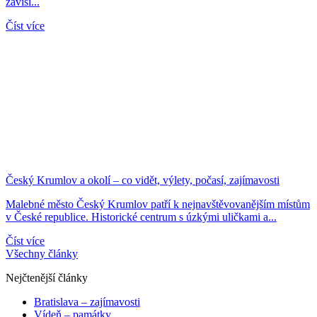
závisí...
Číst více
Český Krumlov a okolí – co vidět, výlety, počasí, zajímavosti
Malebné město Český Krumlov patří k nejnavštěvovanějším místům
v České republice. Historické centrum s úzkými uličkami a...
Číst více
Všechny články
Nejčtenější články
Bratislava – zajímavosti
Vídeň – památky