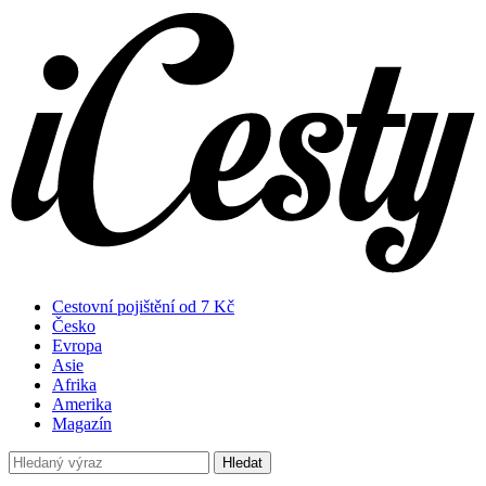
Cestovní pojištění od 7 Kč
Česko
Evropa
Asie
Afrika
Amerika
Magazín
Hledat