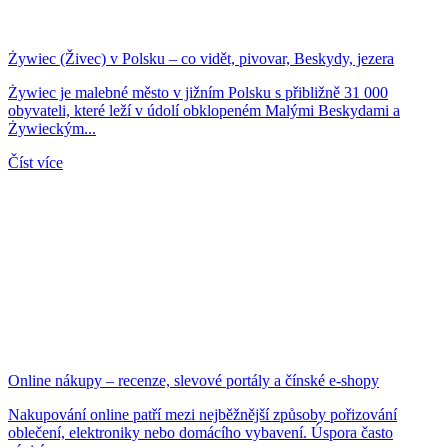
Żywiec (Živec) v Polsku – co vidět, pivovar, Beskydy, jezera
Żywiec je malebné město v jižním Polsku s přibližně 31 000
obyvateli, které leží v údolí obklopeném Malými Beskydami a
Żywieckým...
Číst více
Online nákupy – recenze, slevové portály a čínské e-shopy
Nakupování online patří mezi nejběžnější způsoby pořizování
oblečení, elektroniky nebo domácího vybavení. Úspora často