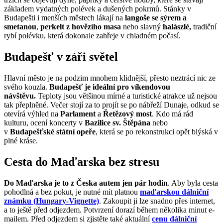
základem vydatných polévek a dušených pokrmů. Stánky v
Budapešti i menších městech lákají na
langoše se sýrem a
smetanou
,
perkelt z hovězího masa
nebo slavný
halászlé,
tradiční
rybí polévku, která dokonale zahřeje v chladném počasí.
Budapešť v záři světel
Hlavní město je na podzim mnohem klidnější, přesto neztrácí nic ze
svého kouzla.
Budapešť je ideální pro víkendovou
návštěvu.
Teploty jsou většinou mírné a turistické atrakce už nejsou
tak přeplněné. Večer stojí za to projít se po nábřeží Dunaje, odkud se
otevírá výhled na
Parlament
a
Řetězový most
. Kdo má rád
kulturu, ocení koncerty v
Bazilice sv. Štěpána
nebo
v
Budapešťské státní opeře
, která se po rekonstrukci opět blýská v
plné kráse.
Cesta do Maďarska bez stresu
Do Maďarska je to z Česka autem jen pár hodin
. Aby byla cesta
pohodlná a bez pokut, je nutné mít platnou
maďarskou dálniční
známku (Hungary-Vignette)
. Zakoupit ji lze snadno přes internet,
a to ještě před odjezdem. Potvrzení dorazí během několika minut e-
mailem. Před odjezdem si zjistěte také aktuální
cenu dálniční