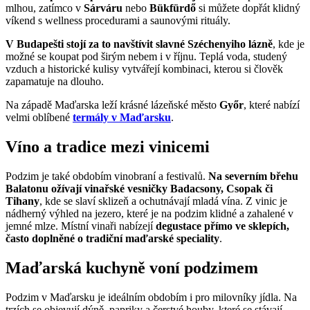
mlhou, zatímco v
Sárváru
nebo
Bükfürdő
si můžete dopřát klidný
víkend s wellness procedurami a saunovými rituály.
V Budapešti stojí za to navštívit slavné Széchenyiho lázně
, kde je
možné se koupat pod širým nebem i v říjnu. Teplá voda, studený
vzduch a historické kulisy vytvářejí kombinaci, kterou si člověk
zapamatuje na dlouho.
Na západě Maďarska leží krásné lázeňské město
Győr
, které nabízí
velmi oblíbené
termály v Maďarsku
.
Víno a tradice mezi vinicemi
Podzim je také obdobím vinobraní a festivalů.
Na severním břehu
Balatonu ožívají vinařské vesničky Badacsony, Csopak či
Tihany
, kde se slaví sklizeň a ochutnávají mladá vína. Z vinic je
nádherný výhled na jezero, které je na podzim klidné a zahalené v
jemné mlze. Místní vinaři nabízejí
degustace přímo ve sklepích,
často doplněné o tradiční maďarské speciality
.
Maďarská kuchyně voní podzimem
Podzim v Maďarsku je ideálním obdobím i pro milovníky jídla. Na
trzích se objevují dýně, papriky a čerstvé houby, které se stávají