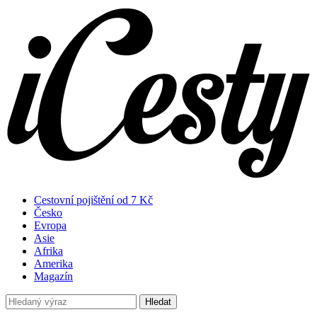
Cestovní pojištění od 7 Kč
Česko
Evropa
Asie
Afrika
Amerika
Magazín
Hledat