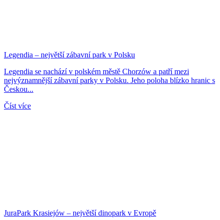
Legendia – největší zábavní park v Polsku
Legendia se nachází v polském městě Chorzów a patří mezi
nejvýznamnější zábavní parky v Polsku. Jeho poloha blízko hranic s
Českou...
Číst více
JuraPark Krasiejów – největší dinopark v Evropě