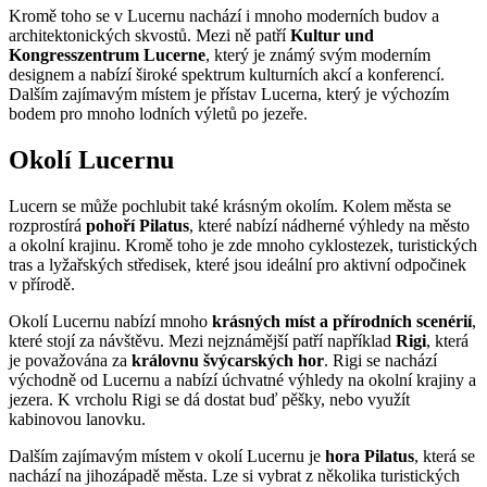
Kromě toho se v Lucernu nachází i mnoho moderních budov a
architektonických skvostů. Mezi ně patří
Kultur und
Kongresszentrum Lucerne
, který je známý svým moderním
designem a nabízí široké spektrum kulturních akcí a konferencí.
Dalším zajímavým místem je přístav Lucerna, který je výchozím
bodem pro mnoho lodních výletů po jezeře.
Okolí Lucernu
Lucern se může pochlubit také krásným okolím. Kolem města se
rozprostírá
pohoří Pilatus
, které nabízí nádherné výhledy na město
a okolní krajinu. Kromě toho je zde mnoho cyklostezek, turistických
tras a lyžařských středisek, které jsou ideální pro aktivní odpočinek
v přírodě.
Okolí Lucernu nabízí mnoho
krásných míst a přírodních scenérií
,
které stojí za návštěvu. Mezi nejznámější patří například
Rigi
, která
je považována za
královnu švýcarských hor
. Rigi se nachází
východně od Lucernu a nabízí úchvatné výhledy na okolní krajiny a
jezera. K vrcholu Rigi se dá dostat buď pěšky, nebo využít
kabinovou lanovku.
Dalším zajímavým místem v okolí Lucernu je
hora Pilatus
, která se
nachází na jihozápadě města. Lze si vybrat z několika turistických