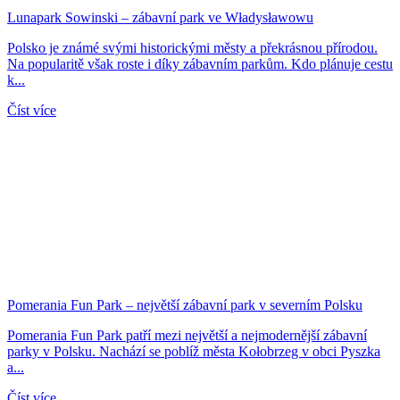
Lunapark Sowinski – zábavní park ve Władysławowu
Polsko je známé svými historickými městy a překrásnou přírodou.
Na popularitě však roste i díky zábavním parkům. Kdo plánuje cestu
k...
Číst více
Pomerania Fun Park – největší zábavní park v severním Polsku
Pomerania Fun Park patří mezi největší a nejmodernější zábavní
parky v Polsku. Nachází se poblíž města Kołobrzeg v obci Pyszka
a...
Číst více