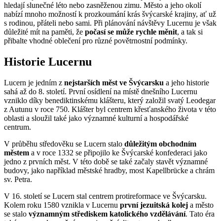
hledají slunečné léto nebo zasněženou zimu. Město a jeho okolí
nabízí mnoho možností k prozkoumání krás švýcarské krajiny, ať už
s rodinou, přáteli nebo sami. Při plánování návštěvy Lucernu je však
důležité mít na paměti, že
počasí se může rychle měnit
, a tak si
přibalte vhodné oblečení pro různé povětrnostní podmínky.
Historie Lucernu
Lucern je jedním z
nejstarších měst ve Švýcarsku
a jeho historie
sahá až do 8. století. První osídlení na místě dnešního Lucernu
vzniklo díky benediktinskému klášteru, který založil svatý Leodegar
z Autunu v roce 750. Klášter byl centrem křesťanského života v této
oblasti a sloužil také jako významné kulturní a hospodářské
centrum.
V průběhu středověku se Lucern stalo
důležitým obchodním
městem
a v roce 1332 se připojilo ke Švýcarské konfederaci jako
jedno z prvních měst. V této době se také začaly stavět významné
budovy, jako například městské hradby, most Kapellbrücke a chrám
sv. Petra.
V 16. století se Lucern stal centrem protireformace ve Švýcarsku.
Kolem roku 1580 vznikla v Lucernu
první jezuitská kolej
a město
se stalo
významným střediskem katolického vzdělávání
. Tato éra