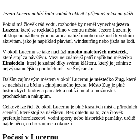
Jezero Lucern nabízí řadu vodních aktivit i příjemný relax na pláži.
Pokud má člověk rád vodu, rozhodně by neměl vynechat
jezero
Luzern
, které se rozkládá přímo v centru města. Jezero Luzern je
obklopeno nádhernými horami a nabízí mnoho možností k vodním
aktivitám, jako je například plavání, windsurfing nebo jízda na lodi.
V okolí Lucernu se také nachází
mnoho malebných městeček
,
které stojí za návštěvu. Mezi nejznámější patří například městečko
Einsiedeln
, které je známé díky svému klášteru, který je jedním z
nejvýznamnějších poutních míst ve Švýcarsku.
Dalším zajímavým městem v okolí Lucernu je
městečko Zug
, které
se nachází na břehu stejnojmenného jezera. Město Zug je plné
historických budov a památek a nabízí mnoho možností k
procházkám a nákupům.
Celkově lze říci, že okolí Lucernu je plné krásných míst a přírodních
scenérií, které stojí za návštěvu. Bez ohledu na to, zda člověk
preferuje horolezectví, vodní sporty nebo historické památky, určitě
najde něco, co ho zaujme a okouzlí.
Počasí v Lucernu