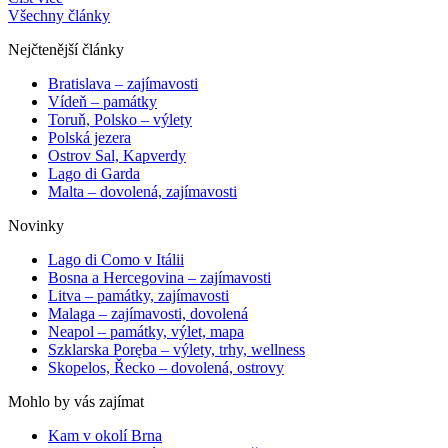
Všechny články
Nejčtenější články
Bratislava – zajímavosti
Vídeň – památky
Toruň, Polsko – výlety
Polská jezera
Ostrov Sal, Kapverdy
Lago di Garda
Malta – dovolená, zajímavosti
Novinky
Lago di Como v Itálii
Bosna a Hercegovina – zajímavosti
Litva – památky, zajímavosti
Malaga – zajímavosti, dovolená
Neapol – památky, výlet, mapa
Szklarska Poręba – výlety, trhy, wellness
Skopelos, Řecko – dovolená, ostrovy
Mohlo by vás zajímat
Kam v okolí Brna