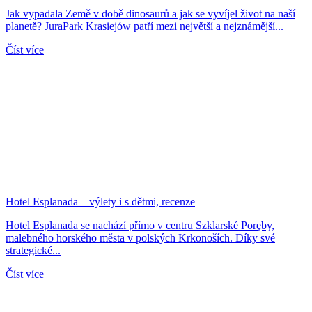
Jak vypadala Země v době dinosaurů a jak se vyvíjel život na naší
planetě? JuraPark Krasiejów patří mezi největší a nejznámější...
Číst více
Hotel Esplanada – výlety i s dětmi, recenze
Hotel Esplanada se nachází přímo v centru Szklarské Poręby,
malebného horského města v polských Krkonoších. Díky své
strategické...
Číst více