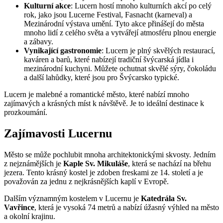
Kulturní akce
: Lucern hostí mnoho kulturních akcí po celý
rok, jako jsou Lucerne Festival, Fasnacht (karneval) a
Mezinárodní výstava umění. Tyto akce přinášejí do města
mnoho lidí z celého světa a vytvářejí atmosféru plnou energie
a zábavy.
Vynikající gastronomie
: Lucern je plný skvělých restaurací,
kaváren a barů, které nabízejí tradiční švýcarská jídla i
mezinárodní kuchyni. Můžete ochutnat skvělé sýry, čokoládu
a další lahůdky, které jsou pro Švýcarsko typické.
Lucern je malebné a romantické město, které nabízí mnoho
zajímavých a krásných míst k návštěvě. Je to ideální destinace k
prozkoumání.
Zajímavosti Lucernu
Město se může pochlubit mnoha architektonickými skvosty. Jedním
z nejznámějších je
Kaple Sv. Mikuláše
, která se nachází na břehu
jezera. Tento krásný kostel je zdoben freskami ze 14. století a je
považován za jednu z nejkrásnějších kaplí v Evropě.
Dalším významným kostelem v Lucernu je
Katedrála Sv.
Vavřince
, která je vysoká 74 metrů a nabízí úžasný výhled na město
a okolní krajinu.