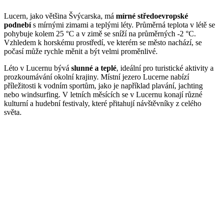
Lucern, jako většina Švýcarska, má
mírné středoevropské
podnebí
s mírnými zimami a teplými léty. Průměrná teplota v létě se
pohybuje kolem 25 °C a v zimě se sníží na průměrných -2 °C.
Vzhledem k horskému prostředí, ve kterém se město nachází, se
počasí může rychle měnit a být velmi proměnlivé.
Léto v Lucernu bývá
slunné a teplé
, ideální pro turistické aktivity a
prozkoumávání okolní krajiny. Místní jezero Lucerne nabízí
příležitosti k vodním sportům, jako je například plavání, jachting
nebo windsurfing. V letních měsících se v Lucernu konají různé
kulturní a hudební festivaly, které přitahují návštěvníky z celého
světa.