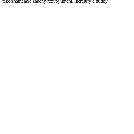
také znamenala značný rozvoj umění, literatury a hudby.