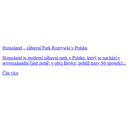
Hossoland – zábavní Park Rozrywki v Polsku
Hossoland je moderní zábavní park v Polsku, který se nachází v
severozápadní části země, v obci Brojce, poblíž trasy S6 spojující...
Číst více