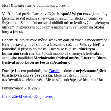
Most Kapellbrücke je dominantou Lucernu.
V 19. století prošel Lucern velkým
hospodářským rozvojem
, díky
kterému se stal jedním z nejvýznamnějších turistických center ve
Švýcarsku. Zahraniční turisté si oblíbili město kvůli svým malebným
uličkám, historickým budovám a nádherným výhledům na okolní
hory a jezera.
Během 20. století bylo město svědkem dalších změn a modernizace.
Byly postaveny nové silnice a železnice, což umožnilo rychlejší a
pohodlnější přístup do města. Lucern se také stal
důležitým
kulturním centrem
, které hostí mnoho významných festivalů a
akcí, jako například
Mezinárodní festival umění
,
Lucerne Blues
Festival
nebo
Lucerne Festival Academy
.
Dnes je Lucern podobně jako
Basilej
jedním z
nejvýznamnějších
turistických cílů ve Švýcarsku
, které navštěvují miliony
návštěvníků z celého světa. Město stále udržuje své historické ko
Publikováno:
5. 8. 2023
Co navštívit
Dovolená
Zajímavosti