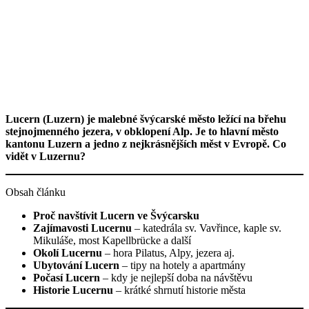
Lucern (Luzern) je malebné švýcarské město ležící na břehu
stejnojmenného jezera, v obklopení Alp. Je to hlavní město
kantonu Luzern a jedno z nejkrásnějších měst v Evropě. Co
vidět v Luzernu?
Obsah článku
Proč navštívit Lucern ve Švýcarsku
Zajímavosti Lucernu
– katedrála sv. Vavřince, kaple sv.
Mikuláše, most Kapellbrücke a další
Okolí Lucernu
– hora Pilatus, Alpy, jezera aj.
Ubytování Lucern
– tipy na hotely a apartmány
Počasí Lucern
– kdy je nejlepší doba na návštěvu
Historie Lucernu
– krátké shrnutí historie města