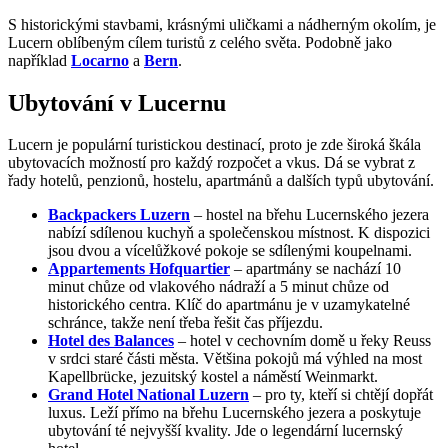
S historickými stavbami, krásnými uličkami a nádherným okolím, je
Lucern oblíbeným cílem turistů z celého světa. Podobně jako
například
Locarno
a
Bern
.
Ubytování v Lucernu
Lucern je populární turistickou destinací, proto je zde široká škála
ubytovacích možností pro každý rozpočet a vkus. Dá se vybrat z
řady hotelů, penzionů, hostelu, apartmánů a dalších typů ubytování.
Backpackers Luzern
– hostel na břehu Lucernského jezera
nabízí sdílenou kuchyň a společenskou místnost. K dispozici
jsou dvou a vícelůžkové pokoje se sdílenými koupelnami.
Appartements Hofquartier
– apartmány se nachází 10
minut chůze od vlakového nádraží a 5 minut chůze od
historického centra. Klíč do apartmánu je v uzamykatelné
schránce, takže není třeba řešit čas příjezdu.
Hotel des Balances
– hotel v cechovním domě u řeky Reuss
v srdci staré části města. Většina pokojů má výhled na most
Kapellbrücke, jezuitský kostel a náměstí Weinmarkt.
Grand Hotel National Luzern
– pro ty, kteří si chtějí dopřát
luxus. Leží přímo na břehu Lucernského jezera a poskytuje
ubytování té nejvyšší kvality. Jde o legendární lucernský