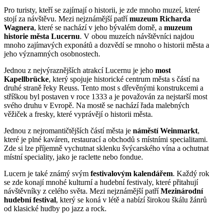
Pro turisty, kteří se zajímají o historii, je zde mnoho muzeí, které
stojí za návštěvu. Mezi nejznámější patří
muzeum Richarda
Wagnera
, které se nachází v jeho bývalém domě, a
muzeum
historie města Lucernu
. V obou muzeích návštěvníci najdou
mnoho zajímavých exponátů a dozvědí se mnoho o historii města a
jeho významných osobnostech.
Jednou z nejvýraznějších atrakcí Lucernu je jeho
most
Kapellbrücke
, který spojuje historické centrum města s částí na
druhé straně řeky Reuss. Tento most s dřevěnými konstrukcemi a
stříškou byl postaven v roce 1333 a je považován za nejstarší most
svého druhu v Evropě. Na mostě se nachází řada malebných
věžiček a fresky, které vyprávějí o historii města.
Jednou z nejromantičtějších částí města je
náměstí Weinmarkt
,
které je plné kaváren, restaurací a obchodů s místními specialitami.
Zde si lze příjemně vychutnat sklenku švýcarského vína a ochutnat
místní speciality, jako je raclette nebo fondue.
Lucern je také známý svým
festivalovým kalendářem
. Každý rok
se zde konají mnohé kulturní a hudební festivaly, které přitahují
návštěvníky z celého světa. Mezi nejznámější patří
Mezinárodní
hudební festival
, který se koná v létě a nabízí širokou škálu žánrů
od klasické hudby po jazz a rock.