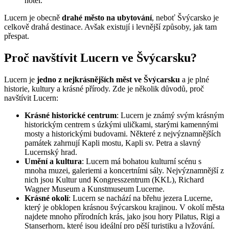
hotel.
Lucern je obecně
drahé město na ubytování
, neboť Švýcarsko je
celkově drahá destinace. Avšak existují i levnější způsoby, jak tam
přespat.
Proč navštívit Lucern ve Švýcarsku?
Lucern je
jedno z nejkrásnějších měst ve Švýcarsku
a je plné
historie, kultury a krásné přírody. Zde je několik důvodů, proč
navštívit Lucern:
Krásné historické centrum
: Lucern je známý svým krásným
historickým centrem s úzkými uličkami, starými kamennými
mosty a historickými budovami. Některé z nejvýznamnějších
památek zahrnují Kapli mostu, Kapli sv. Petra a slavný
Lucernský hrad.
Umění a kultura
: Lucern má bohatou kulturní scénu s
mnoha muzei, galeriemi a koncertními sály. Nejvýznamnější z
nich jsou Kultur und Kongresszentrum (KKL), Richard
Wagner Museum a Kunstmuseum Lucerne.
Krásné okolí
: Lucern se nachází na břehu jezera Lucerne,
který je obklopen krásnou švýcarskou krajinou. V okolí města
najdete mnoho přírodních krás, jako jsou hory Pilatus, Rigi a
Stanserhorn, které jsou ideální pro pěší turistiku a lyžování.