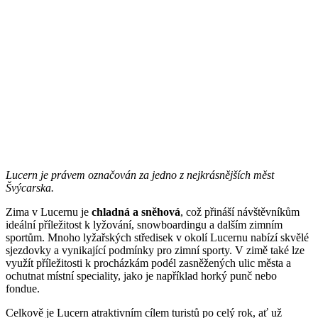
Lucern je právem označován za jedno z nejkrásnějších měst
Švýcarska.
Zima v Lucernu je
chladná a sněhová
, což přináší návštěvníkům
ideální příležitost k lyžování, snowboardingu a dalším zimním
sportům. Mnoho lyžařských středisek v okolí Lucernu nabízí skvělé
sjezdovky a vynikající podmínky pro zimní sporty. V zimě také lze
využít příležitosti k procházkám podél zasněžených ulic města a
ochutnat místní speciality, jako je například horký punč nebo
fondue.
Celkově je Lucern atraktivním cílem turistů po celý rok, ať už