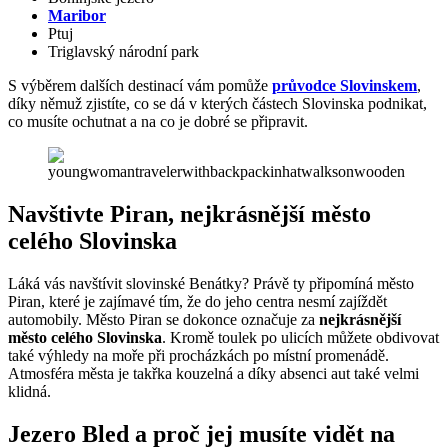
Maribor
Ptuj
Triglavský národní park
S výběrem dalších destinací vám pomůže
průvodce Slovinskem
,
díky němuž zjistíte, co se dá v kterých částech Slovinska podnikat,
co musíte ochutnat a na co je dobré se připravit.
Navštivte Piran, nejkrásnější město
celého Slovinska
Láká vás navštívit slovinské Benátky? Právě ty připomíná město
Piran, které je zajímavé tím, že do jeho centra nesmí zajíždět
automobily. Město Piran se dokonce označuje za
nejkrásnější
město celého Slovinska
. Kromě toulek po ulicích můžete obdivovat
také výhledy na moře při procházkách po místní promenádě.
Atmosféra města je takřka kouzelná a díky absenci aut také velmi
klidná.
Jezero Bled a proč jej musíte vidět na