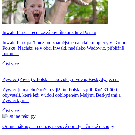
Inwald Park – recenze zábavního areálu v Polsku
Inwald Park patří mezi nejznámější tematické komplexy v jižním
Polsku. Nachází se v obci Inwałd, nedaleko Wadowic, přibližně
hodinu...
Číst více
Żywiec (Živec) v Polsku – co vidět, pivovar, Beskydy, jezera
Żywiec je malebné město v jižním Polsku s přibližně 31 000
obyvateli, které leží v údolí obklopeném Malými Beskydami a
Żywieckým...
Číst více
Online nákupy – recenze, slevové portály a čínské e-shopy