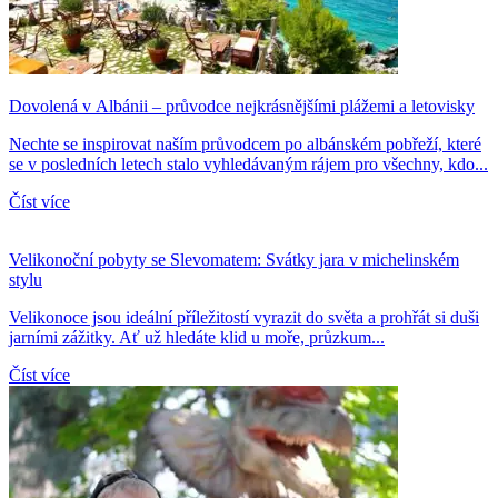
Dovolená v Albánii – průvodce nejkrásnějšími plážemi a letovisky
Nechte se inspirovat naším průvodcem po albánském pobřeží, které
se v posledních letech stalo vyhledávaným rájem pro všechny, kdo...
Číst více
Velikonoční pobyty se Slevomatem: Svátky jara v michelinském
stylu
Velikonoce jsou ideální příležitostí vyrazit do světa a prohřát si duši
jarními zážitky. Ať už hledáte klid u moře, průzkum...
Číst více