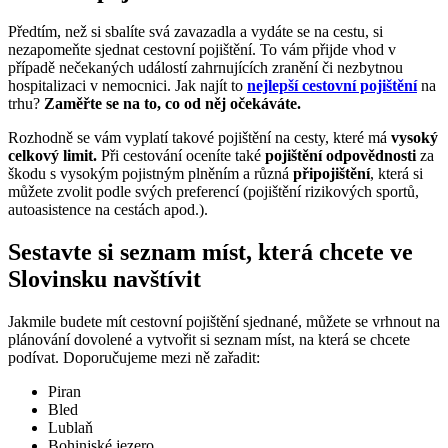
Předtím, než si sbalíte svá zavazadla a vydáte se na cestu, si
nezapomeňte sjednat cestovní pojištění. To vám přijde vhod v
případě nečekaných událostí zahrnujících zranění či nezbytnou
hospitalizaci v nemocnici. Jak najít to
nejlepší cestovní pojištění
na
trhu?
Zaměřte se na to, co od něj očekáváte.
Rozhodně se vám vyplatí takové pojištění na cesty, které má
vysoký
celkový limit.
Při cestování oceníte také
pojištění odpovědnosti
za
škodu s vysokým pojistným plněním a různá
připojištění
, která si
můžete zvolit podle svých preferencí (pojištění rizikových sportů,
autoasistence na cestách apod.).
Sestavte si seznam míst, která chcete ve
Slovinsku navštívit
Jakmile budete mít cestovní pojištění sjednané, můžete se vrhnout na
plánování dovolené a vytvořit si seznam míst, na která se chcete
podívat. Doporučujeme mezi ně zařadit:
Piran
Bled
Lublaň
Bohinjské jezero