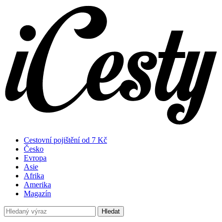
Cestovní pojištění od 7 Kč
Česko
Evropa
Asie
Afrika
Amerika
Magazín
Hledat