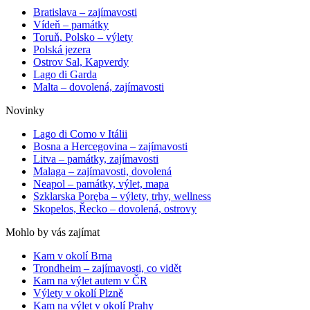
Bratislava – zajímavosti
Vídeň – památky
Toruň, Polsko – výlety
Polská jezera
Ostrov Sal, Kapverdy
Lago di Garda
Malta – dovolená, zajímavosti
Novinky
Lago di Como v Itálii
Bosna a Hercegovina – zajímavosti
Litva – památky, zajímavosti
Malaga – zajímavosti, dovolená
Neapol – památky, výlet, mapa
Szklarska Poręba – výlety, trhy, wellness
Skopelos, Řecko – dovolená, ostrovy
Mohlo by vás zajímat
Kam v okolí Brna
Trondheim – zajímavosti, co vidět
Kam na výlet autem v ČR
Výlety v okolí Plzně
Kam na výlet v okolí Prahy