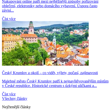
Nakupování online patří mezi nejběžnější způsoby pořizování
oblečení, elektroniky nebo domácího vybavení. Úspora často
závisí...
Číst více
Český Krumlov a okolí – co vidět, výlety, počasí, zajímavosti
Malebné město Český Krumlov patří k nejnavštěvovanějším místům
v České republice. Historické centrum s úzkými uličkami a...
Číst více
Všechny články
Nejčtenější články