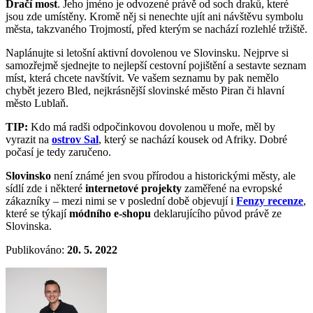
Dračí most
. Jeho jméno je odvozené právě od soch draků, které
jsou zde umístěny. Kromě něj si nenechte ujít ani návštěvu symbolu
města, takzvaného Trojmostí, před kterým se nachází rozlehlé tržiště.
Naplánujte si letošní aktivní dovolenou ve Slovinsku. Nejprve si
samozřejmě sjednejte to nejlepší cestovní pojištění a sestavte seznam
míst, která chcete navštívit. Ve vašem seznamu by pak nemělo
chybět jezero Bled, nejkrásnější slovinské město Piran či hlavní
město Lublaň.
TIP:
Kdo má radši odpočinkovou dovolenou u moře, měl by
vyrazit na
ostrov Sal
, který se nachází kousek od Afriky. Dobré
počasí je tedy zaručeno.
Slovinsko
není známé jen svou přírodou a historickými městy, ale
sídlí zde i některé
internetové projekty
zaměřené na evropské
zákazníky – mezi nimi se v poslední době objevují i
Fenzy recenze
,
které se týkají
módního e-shopu
deklarujícího původ právě ze
Slovinska.
Publikováno:
20. 5. 2022