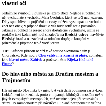
vlastní oči
Jedním ze symbolů Slovinska je jezero Bled. Nejlépe si pohled na
něj vychutnáte z vrcholku Mala Osojnica, který se tyčí nad jezerem.
Díky spolehlivému pojištění na cesty můžete vystoupat na vrchol a
zpět bez obav, v případě úrazu o vás bude totiž zcela postaráno.
Jakmile si pohled na jezero shora dostatečně vychutnáte, určitě se
projděte také kolem něj,
lodí si zajeďte na
Bledský ostrov
, navštivte
Bledský hrad
a na závěr si za odměnu dopřejte koupání v
průzračné a příjemně teplé vodě jezera.
TIP:
Krásnou přírodu nabízí také soused Slovinska a tím je
Chorvatsko. Kde jsou v
Chorvatsku nejkrásnější pláže
, co nabízí
jeho
hlavní město Záhřeb
a proč se městu
Rijeka říká také
Fiume
?
Do hlavního města za Dračím mostem a
Trojmostím
Hlavní město Slovinska by mělo být vaší další povinnou zastávkou.
Lublaň není tolik známá, proto v ní panuje klidnější atmosféra než v
jiných evropských metropolích, což oceníte nejen při cestování s
dětmi. Ty mimochodem při návštěvě Lublaně nezapomeňte vzít na