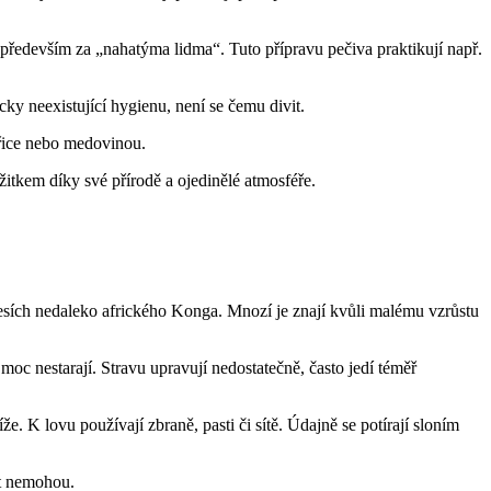
 především za „nahatýma lidma“. Tuto přípravu pečiva praktikují např.
cky neexistující hygienu, není se čemu divit.
uřice nebo medovinou.
tkem díky své přírodě a ojedinělé atmosféře.
h lesích nedaleko afrického Konga. Mnozí je znají kvůli malému vzrůstu
 moc nestarají. Stravu upravují nedostatečně, často jedí téměř
že. K lovu používají zbraně, pasti či sítě. Údajně se potírají sloním
at nemohou.