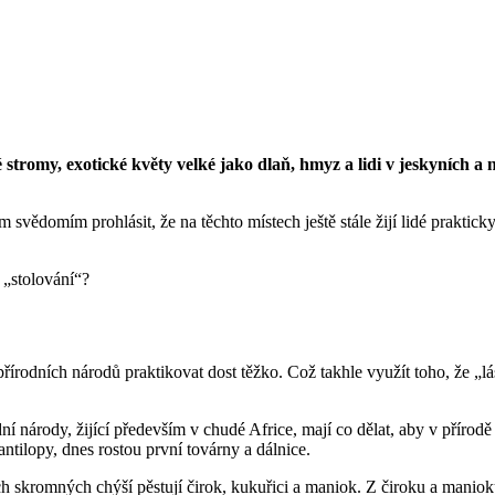
 stromy, exotické květy velké jako dlaň, hmyz a lidi v jeskyních a 
vědomím prohlásit, že na těchto místech ještě stále žijí lidé prakticky
é „stolování“?
tů přírodních národů praktikovat dost těžko. Což takhle využít toho, že 
 národy, žijící především v chudé Africe, mají co dělat, aby v přírodě 
antilopy, dnes rostou první továrny a dálnice.
h skromných chýší pěstují
čirok, kukuřici a maniok. Z čiroku a manioku