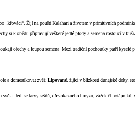
 „křováci“. Žijí na poušti Kalahari a životem v primitivních podmínkách
hy si k obědu připravují veškeré jedlé plody a semena rostoucí v buši. V
loukají ořechy a loupou semena. Mezi tradiční pochoutky patří kyselé p
 pole a domestikovat zvěř.
Lipované
, žijící v blízkosti dunajské delty, 
ch světa. Jedí se larvy sršňů, dřevokazného hmyzu, vážek či potápníků,