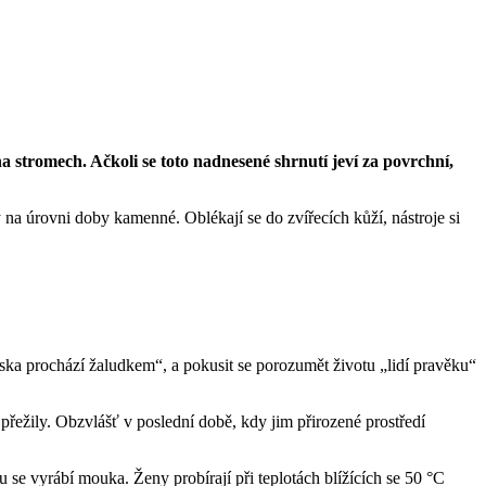
na stromech. Ačkoli se toto nadnesené shrnutí jeví za povrchní,
 na úrovni doby kamenné. Oblékají se do zvířecích kůží, nástroje si
„láska prochází žaludkem“, a pokusit se porozumět životu „lidí pravěku“
přežily. Obzvlášť v poslední době, kdy jim přirozené prostředí
 se vyrábí mouka. Ženy probírají při teplotách blížících se 50 °C