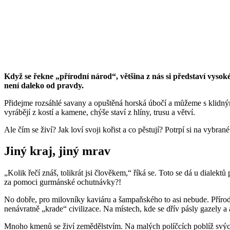
Když se řekne „přírodní národ“, většina z nás si představí vysoké
není daleko od pravdy.
Přidejme rozsáhlé savany a opuštěná horská úbočí a můžeme s klidným s
vyrábějí z kostí a kamene, chýše staví z hlíny, trusu a větví.
Ale čím se živí? Jak loví svoji kořist a co pěstují? Potrpí si na vybran
Jiný kraj, jiný mrav
„Kolik řečí znáš, tolikrát jsi člověkem,“ říká se. Toto se dá u dialek
za pomoci gurmánské ochutnávky?!
No dobře, pro milovníky kaviáru a šampaňského to asi nebude. Přírodní
nenávratně „krade“ civilizace. Na místech, kde se dřív pásly gazely a 
Mnoho kmenů se živí zemědělstvím. Na malých políčcích poblíž svýc