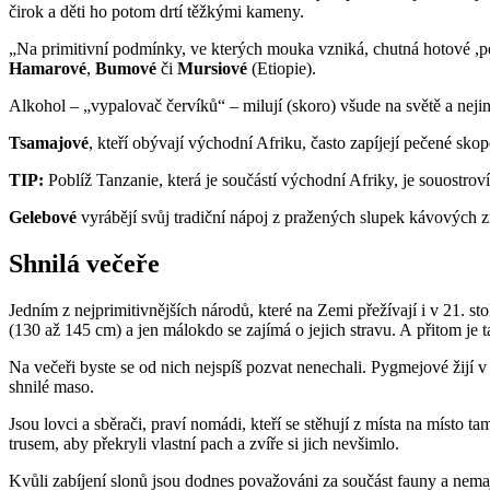
čirok a děti ho potom drtí těžkými kameny.
„Na primitivní podmínky, ve kterých mouka vzniká, chutná hotové ,peč
Hamarové
,
Bumové
či
Mursiové
(Etiopie).
Alkohol – „vypalovač červíků“ – milují (skoro) všude na světě a nejina
Tsamajové
, kteří obývají východní Afriku, často zapíjejí pečené s
TIP:
Poblíž Tanzanie, která je součástí východní Afriky, je souostrov
Gelebové
vyrábějí svůj tradiční nápoj z pražených slupek kávových z
Shnilá večeře
Jedním z nejprimitivnějších národů, které na Zemi přežívají i v 21. sto
(130 až 145 cm) a jen málokdo se zajímá o jejich stravu. A přitom je 
Na večeři byste se od nich nejspíš pozvat nenechali. Pygmejové žijí v p
shnilé maso.
Jsou lovci a sběrači, praví nomádi, kteří se stěhují z místa na místo ta
trusem, aby překryli vlastní pach a zvíře si jich nevšimlo.
Kvůli zabíjení slonů jsou dodnes považováni za součást fauny a nemaj