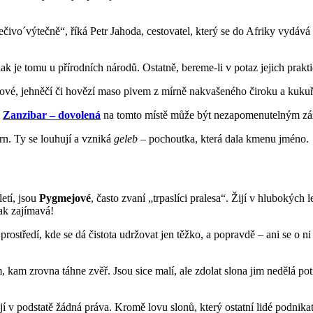
ivo´výtečně“, říká Petr Jahoda, cestovatel, který se do Afriky vydává
k je tomu u přírodních národů. Ostatně, bereme-li v potaz jejich prakti
kopové, jehněčí či hovězí maso pivem z mírně nakvašeného čiroku a kuk
í
Zanzibar – dovolená
na tomto místě může být nezapomenutelným záži
rn. Ty se louhují a vzniká
geleb
– pochoutka, která dala kmenu jméno.
letí, jsou
Pygmejové
, často zvaní „trpaslíci pralesa“. Žijí v hlubokýc
tak zajímavá!
rostředí, kde se dá čistota udržovat jen těžko, a popravdě – ani se o ni
m, kam zrovna táhne zvěř. Jsou sice malí, ale zdolat slona jim nedělá potí
í v podstatě žádná práva. Kromě lovu slonů, který ostatní lidé podnik