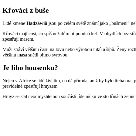
Křováci z buše
Lidé kmene
Hadzáwiů
jsou po celém světě známí jako „bušmeni“ nebo
Křováci mají cosi, co spíš než dům připomíná keř. V obydlích bez střec
zpestřují masem.
Muži stráví většinu času na lovu nebo výrobou luků a šípů. Ženy rozt
většinu masa snědí přímo syrovou.
Je libo housenku?
Nejen v Africe se lidé živí tím, co dá příroda, aniž by bylo třeba orat
pravidelně zpestřují hmyzem.
Hmyz se stal neodmyslitelnou součástí jídelníčku ve sto třinácti zemí