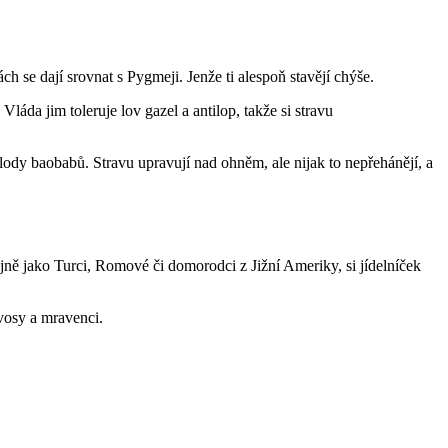
 se dají srovnat s Pygmeji. Jenže ti alespoň stavějí chýše.
láda jim toleruje lov gazel a antilop, takže si stravu
lody baobabů. Stravu upravují nad ohněm, ale nijak to nepřehánějí, a
stejně jako Turci, Romové či domorodci z Jižní Ameriky, si jídelníček
 vosy a mravenci.