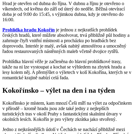
Hrad je otevřen od dubna do října. V dubnu a říjnu je otevřeno o
víkendech, od května do září od úterý do neděle. Běžná otevírací
doba je od 9:00 do 15:45, s výjimkou dubna, kdy je otevřeno do
16:00.
Prohlídka hradu Kokořín
je jednou z nejkratších prohlídek
českých hradů, které můžete absolvovat, trvá přibližně půl hodiny a
zahrnuje čtyři vnitřní místnosti a procházku po hradbách bez
doprovodu. Interiér je malý, avšak nabitý atmosférou a umocněný
řadou restaurovaných nástěnných maleb včetně dvojice rytířů.
Prohlídka hlavní věže je začleněna do hlavní prohlídkové trasy,
takže na ni lze vystoupat a kochat se výhledem na zbytek hradu a
lesy kolem něj. A přemýšlet o výletech v kolí Kokořína, kterých se v
romantické krajině nabízí celá řada.
Kokořínsko – výlet na den i na týden
Kokořínsko je místem, kam mnozí Češi míří na výlet za odpočinkem
v přírodě – kromě hradu jsou zde také jedny z nejlepších
turistických tras v okolí Prahy s fantastickými skalními útvary v
okolních lesích. Kokořín je pro výlety zkrátka jako stvořený.
Jedno z nejkrásnějších údolí v Čechách se nachází přibližně mezi