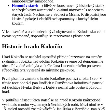
samoobslužný miniobchod.
Homutův statek
– citlivě zrekonstruovaný historický statek
nabízející velmi autentické a kvalitní ubytování s nádechem
starých časů. Nachází se v Sedleci u Mšena. K dispozici jsou
klasické pokoje i vícelůžkové apartmány s kuchyňským
koutem.
V letní sezóně a o víkendech bývá ubytování na Kokořínsku velmi
rychle vyprodané, doporučuje se rezervovat s předstihem.
Historie hradu Kokořín
Hrad Kokořín se nachází uprostřed přírodní rezervace na strmém
skalnatém výběžku nad údolím Kokořín severně od stejnojmenné
obce. Původně zde byla za krále Jana Lucemburského postavena
středověká tvrz vytesaná do místního pískovce.
První písemná zmínka o hradu Kokoříně pochází z roku 1320. V
témže roce obdržel pan Jindřich z Osměchova kokořínské panství
od šlechtice Hynka Berky z Dubé a nechal zde postavit původní
hrad.
V průběhu následujících staletí se na hradě Kokořín krátkodobě
vystřídalo mnoho významných šlechtických rodů. Mezi nimi se v
15. století prosadil známý válečník Jan Řitka z Bezdědic, pan Aleš