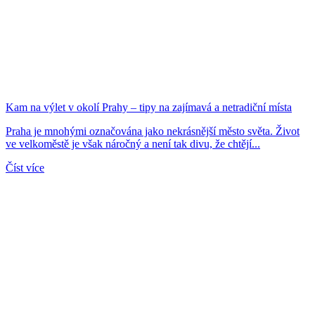
Kam na výlet v okolí Prahy – tipy na zajímavá a netradiční místa
Praha je mnohými označována jako nekrásnější město světa. Život
ve velkoměstě je však náročný a není tak divu, že chtějí...
Číst více