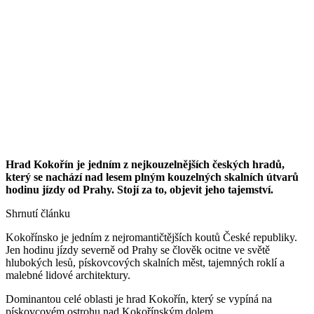
Hrad Kokořín je jedním z nejkouzelnějších českých hradů,
který se nachází nad lesem plným kouzelných skalních útvarů
hodinu jízdy od Prahy. Stojí za to, objevit jeho tajemství.
Shrnutí článku
Kokořínsko je jedním z nejromantičtějších koutů České republiky.
Jen hodinu jízdy severně od Prahy se člověk ocitne ve světě
hlubokých lesů, pískovcových skalních měst, tajemných roklí a
malebné lidové architektury.
Dominantou celé oblasti je hrad Kokořín, který se vypíná na
pískovcovém ostrohu nad Kokořínským dolem.