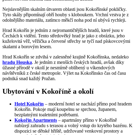
Nejslavnějším skalním útvarem oblasti jsou Kokořínské pokličky.
Tyto skály připomínají obří houby s kloboukem. Vrchní vrstva je z
odolnějšího materiálu, zatímco měkčí noha pod ní ubývá rychleji.
Hrad Kokořín je jedním z nejromantičtějších hradů, které jsou v
Čechách k vidění. Tento středověký hrad je jako z obrázku, jeho
kuželovitá věž, věžička a červené střechy se tyčí nad pískovcovými
skalami a borovým lesem.
Hrad Kokořín se zdvihá v zalesněné krajině Kokořínska, nedaleko
hradu Houska
. Je jedním z menších českých hradů, avšak díky
úžasné přírodě v okolí je nesmírně oblíbený u víkendových
návštěvníků z české metropole. Výlet na Kokořínsko čas od času
podniká snad každý Pražan.
Ubytování v Kokoříně a okolí
Hotel Kokořín
– moderní hotel se nachází přímo pod hradem
Kokořín. Pokoje mají koupelnu se sprchou, županem,
bezplatnými toaletními potřebami.
Kokořín Apartments
– apartmány přímo v Kokoříně
nabízejí zahradu s terasou a volný vstup do krytého bazénu. K
dispozici se dětské hřiště, udržované venkovní prostory a