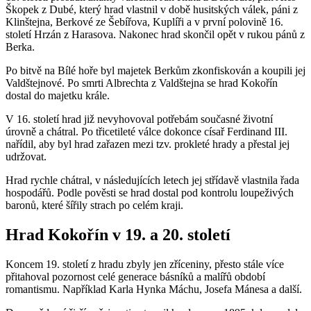
Škopek z Dubé, který hrad vlastnil v době husitských válek, páni z
Klinštejna, Berkové ze Šebířova, Kuplíři a v první polovině 16.
století Hrzán z Harasova. Nakonec hrad skončil opět v rukou pánů z
Berka.
Po bitvě na Bílé hoře byl majetek Berkům zkonfiskován a koupili jej
Valdštejnové. Po smrti Albrechta z Valdštejna se hrad Kokořín
dostal do majetku krále.
V 16. století hrad již nevyhovoval potřebám současné životní
úrovně a chátral. Po třicetileté válce dokonce císař Ferdinand III.
nařídil, aby byl hrad zařazen mezi tzv. prokleté hrady a přestal jej
udržovat.
Hrad rychle chátral, v následujících letech jej střídavě vlastnila řada
hospodářů. Podle pověsti se hrad dostal pod kontrolu loupeživých
baronů, které šířily strach po celém kraji.
Hrad Kokořín v 19. a 20. století
Koncem 19. století z hradu zbyly jen zříceniny, přesto stále více
přitahoval pozornost celé generace básníků a malířů období
romantismu. Například Karla Hynka Máchu, Josefa Mánesa a další.