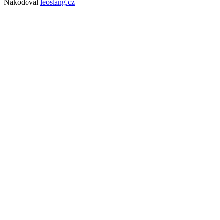
Nakódoval
leoslang.cz