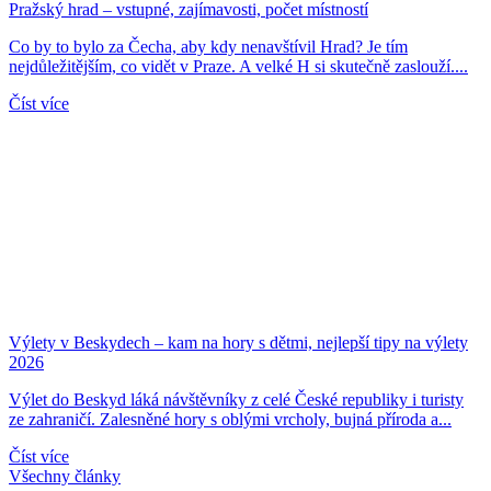
Pražský hrad – vstupné, zajímavosti, počet místností
Co by to bylo za Čecha, aby kdy nenavštívil Hrad? Je tím
nejdůležitějším, co vidět v Praze. A velké H si skutečně zaslouží....
Číst více
Výlety v Beskydech – kam na hory s dětmi, nejlepší tipy na výlety
2026
Výlet do Beskyd láká návštěvníky z celé České republiky i turisty
ze zahraničí. Zalesněné hory s oblými vrcholy, bujná příroda a...
Číst více
Všechny články