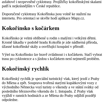
asfaltové i nezpevněné cyklotrasy. Projížďky kokořínskými skalami
patří k nejkrásnějším v České republice.
Doporučené cyklotrasy Kokořínska jsou volně ke stažení na
internetu. Pro orientaci se skvěle hodí aplikace Mapy.cz.
Kokořínsko s kočárkem
Kokořínsko je velmi oblíbené u rodin s malými i velkými dětmi.
Kromě lákadla v podobě hradu Kokořín je zde nádherná příroda,
úžasné kokořínské skály a osvěžující koupání v přírodě.
Výtel na Kokořínsko lze hravě zvládnout i s kočárkem. Stačí vybrat
trasu po cyklostezce a s jízdou s kočárkem není nejmenší problém.
Kokořínský rychlík
Kokořínský rychlík je speciální turistický vlak, který jezdí z Prahy
do Mšena a zpět. Souprava tvořená starými kupátkovými vozy z
východního Německa vozí turisty o víkendy a ve státní svátky od
posledního březnového víkendu do 1. listopadu. Z Prahy vlak
vyjíždí v ranních hodinách a ze Mšena do Prahy odjíždí později
odpoledne.