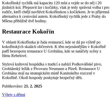
Kokořínský rychlík má kapacitu 120 míst a vejde se do něj i 20
jízdních kol. Přepravit lze i kočárky, vlak je tedy správná volba i pro
rodiče, kteří chtějí navštívit Kokořínskou s kočárkem. Je to příjemná
alternativa k cestování autem. Kokořínský rychlík jede z Prahy do
Mšena přibližně dvě hodiny.
Restaurace Kokořín
V oblasti Kokořísnka je řada restaurací, kde se dá po výletě po
kokořínských skalách občerstvit. K těm nejznámějším v Kokoříně
patří bezesporu restaurace U Grobiána, kde se natáčely scény z
filmu Rebelové.
Stylová kultovní hospůdka s tradicí a nabízí Podkováňské pivo,
Grobiánský ležák z Pivovaru Neumann a Plzeň. Restaurace U
Grobiána stojí na strategickém místě Kaninského rozcestí v
Kokoříně. Okolí hospody poskytuje bezpečný děti.
Publikováno:
21. 2. 2025
Výlety s dětmi