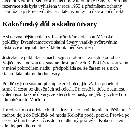
obcemi Kokořín, Sedlec a Vojtěchov v údolí řeky Pšovky. Přírodní
rezervace zde byla vyhlášena v roce 1953 a předmětem ochrany
jsou různé pískovcové útvary a také rybníky na řece a boční rokle.
Kokořínský důl a skalní útvary
Asi nejznámějším cílem v Kokořínském dole jsou Mšenské
pokličky. Dvanáctimetrové skalní útvary vznikly zvětráváním
pískovce a nejmohutnější klobouk měří šest metrů.
Jestřebické pokličky se nacházejí asi kilometr západně od obce
Vojtěchov a nejsou tak snadno dostupné. Zdejší Pokličky jsou zatím
v méně pokročilém stadiu, předpokládá se, že časem se z nich
stanou také obdivuhodné tvary.
Pokličky jsou snadno přístupné ze silnice, jde však o poněkud
strmější cestu po dřevěných schodech. Při cestě je třeba opatrnost.
Cílem jsou krásné útvary, ze kterých se naskytne pěkný výhled do
hluboké rokle Močidla.
Horolezci musí odolat chuti na lezení – to není dovoleno. Pěší turisté
mohou dojít do Pokliček od hradu Kokořín podél potoka Pšovka po
červené turistické značce. Je to nádherný pěší výlet Kokořínskem
dlouhý pět kilometrů.