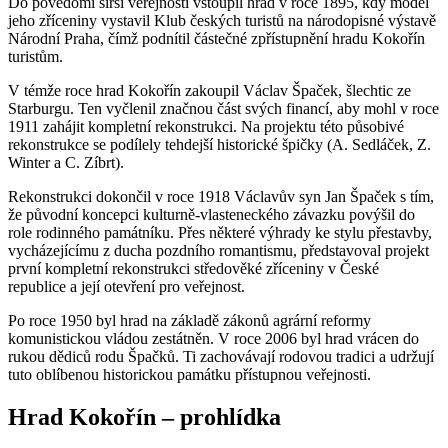
Do povědomí širší veřejnosti vstoupil hrad v roce 1895, kdy model
jeho zříceniny vystavil Klub českých turistů na národopisné výstavě
Národní Praha, čímž podnítil částečné zpřístupnění hradu Kokořín
turistům.
V témže roce hrad Kokořín zakoupil Václav Špaček, šlechtic ze
Starburgu. Ten vyčlenil značnou část svých financí, aby mohl v roce
1911 zahájit kompletní rekonstrukci. Na projektu této působivé
rekonstrukce se podílely tehdejší historické špičky (A. Sedláček, Z.
Winter a C. Zíbrt).
Rekonstrukci dokončil v roce 1918 Václavův syn Jan Špaček s tím,
že původní koncepci kulturně-vlasteneckého závazku povýšil do
role rodinného památníku. Přes některé výhrady ke stylu přestavby,
vycházejícímu z ducha pozdního romantismu, představoval projekt
první kompletní rekonstrukci středověké zříceniny v České
republice a její otevření pro veřejnost.
Po roce 1950 byl hrad na základě zákonů agrární reformy
komunistickou vládou zestátněn. V roce 2006 byl hrad vrácen do
rukou dědiců rodu Špačků. Ti zachovávají rodovou tradici a udržují
tuto oblíbenou historickou památku přístupnou veřejnosti.
Hrad Kokořín – prohlídka