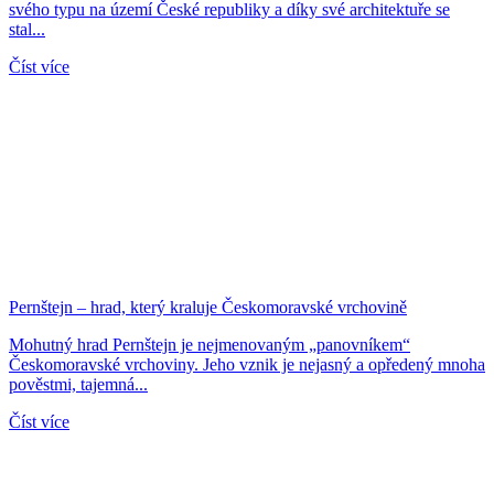
svého typu na území České republiky a díky své architektuře se
stal...
Číst více
Pernštejn – hrad, který kraluje Českomoravské vrchovině
Mohutný hrad Pernštejn je nejmenovaným „panovníkem“
Českomoravské vrchoviny. Jeho vznik je nejasný a opředený mnoha
pověstmi, tajemná...
Číst více