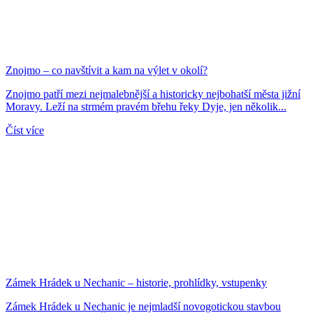
Znojmo – co navštívit a kam na výlet v okolí?
Znojmo patří mezi nejmalebnější a historicky nejbohatší města jižní
Moravy. Leží na strmém pravém břehu řeky Dyje, jen několik...
Číst více
Zámek Hrádek u Nechanic – historie, prohlídky, vstupenky
Zámek Hrádek u Nechanic je nejmladší novogotickou stavbou