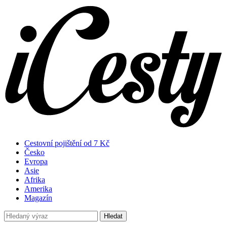
Cestovní pojištění od 7 Kč
Česko
Evropa
Asie
Afrika
Amerika
Magazín
Hledat