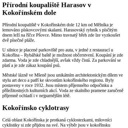
Přírodní koupaliště Harasov v
Kokořínském dole
Přírodní koupaliště v Kokořínském dole 12 km od Mělníka je
lemováno pískovcovými skalami. Harasovský rybník s písčitým
dnem leží na říčce Pšovce. Mimo travnatý břeh zde lze vyzkoušet
dvě písečné pláže.
U silnice je placené parkoviště pro auta, v jedné z restaurací u
Kokořína – Rybářské baště je možnost občerstvení. Koupání je zde
zdarma. Voda je zde chladnější, avšak vždy čistá. Za parkování se
platí a je zde zákaz koupání psů.
Městské lázně ve Mšeně jsou unikátním architektonickým dílem ve
stylu art deco a patří ke skvostům kokořínského regionu. Byly
postaveny v roce 1932. Jsou místem příjemného odpočinku a
příležitostných kulturních akcí. Voda ze skalního pramene zaručeně
příjemně ochladí i v nejparnějším létě.
Kokořínsko cyklotrasy
Celá oblast Kokořínska je protkaná cyklostezkami, milovníci
cyklistiky si zde přijdou na své. Na výběr jsou v kokořínsku