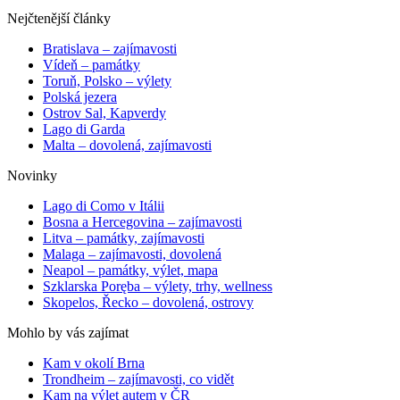
Nejčtenější články
Bratislava – zajímavosti
Vídeň – památky
Toruň, Polsko – výlety
Polská jezera
Ostrov Sal, Kapverdy
Lago di Garda
Malta – dovolená, zajímavosti
Novinky
Lago di Como v Itálii
Bosna a Hercegovina – zajímavosti
Litva – památky, zajímavosti
Malaga – zajímavosti, dovolená
Neapol – památky, výlet, mapa
Szklarska Poręba – výlety, trhy, wellness
Skopelos, Řecko – dovolená, ostrovy
Mohlo by vás zajímat
Kam v okolí Brna
Trondheim – zajímavosti, co vidět
Kam na výlet autem v ČR