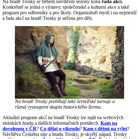
Na hradě Trosky se během návštěvní sezóny koná
řada akcí
.
Konkrétně se jedná o výstavy, společenské a kulturní akce a také
program pro odborníky a pro školy. Organizátoři myslí i na nejmenší
a řada akcí na hradě Trosky je určena pro děti.
Na hradě Trosky probíhají také šermířské turnaje a
různá vystoupení skupin historického šermu.
Aktuální program akcí na hradě Trosky lze najít na webových
stránkách hradu a dalších informačních portálech.
Kam na
dovolenou v ČR
?
Co dělat o víkendu
?
Kam s dětmi na výlet
?
Návštěva Českého ráje a hradu Trosky, je skvělý nápad. Trosky