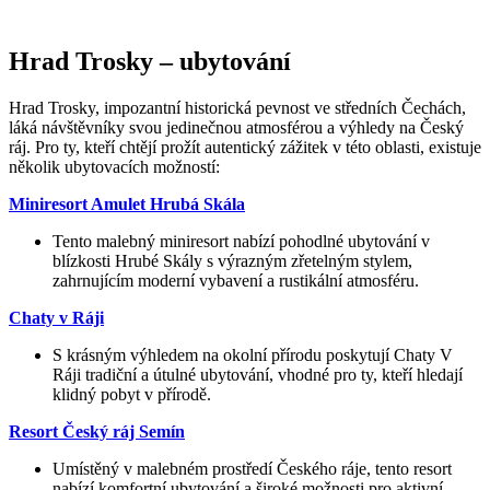
Hrad Trosky – ubytování
Hrad Trosky, impozantní historická pevnost ve středních Čechách,
láká návštěvníky svou jedinečnou atmosférou a výhledy na Český
ráj. Pro ty, kteří chtějí prožít autentický zážitek v této oblasti, existuje
několik ubytovacích možností:
Miniresort Amulet Hrubá Skála
Tento malebný miniresort nabízí pohodlné ubytování v
blízkosti Hrubé Skály s výrazným zřetelným stylem,
zahrnujícím moderní vybavení a rustikální atmosféru.
Chaty v Ráji
S krásným výhledem na okolní přírodu poskytují Chaty V
Ráji tradiční a útulné ubytování, vhodné pro ty, kteří hledají
klidný pobyt v přírodě.
Resort Český ráj Semín
Umístěný v malebném prostředí Českého ráje, tento resort
nabízí komfortní ubytování a široké možnosti pro aktivní