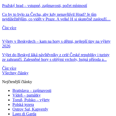
Pražský hrad – vstupné, zajímavosti, počet místností
Co by to bylo za Čecha, aby kdy nenavštívil Hrad? Je tím
nejdůležitějším, co vidět v Praze. A velké H si skutečně zaslouží....
Číst více
Výlety v Beskydech – kam na hory s dětmi, nejlepší tipy na výlety
2026
Výlet do Beskyd láká návštěvníky z celé České republiky i turisty
ze zahraničí. Zalesněné hory s oblými vrcholy, bujná příroda a...
Číst více
Všechny články
Nejčtenější články
Bratislava – zajímavosti
Vídeň – památky
Toruň, Polsko – výlety
Polská jezera
Ostrov Sal, Kapverdy
Lago di Garda