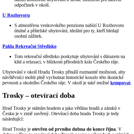
odpočinek v okolí.
U Rozhovoru
S atmosférou venkovského penzionu nabízí U Rozhovoru
útulné a přátelské ubytování, ideální pro ty, kteří hledají
osobní zážitek.
Palda Rekreační Středisko
Toto rekreační středisko poskytuje ubytování s důrazem na
klid a relaxaci, v blízkosti přírodních krás Českého ráje.
Ubytování v okolí Hradu Trosky přináší rozmanité možnosti, aby
návštěvníci mohli plně vychutnat historické kouzlo této ikonické
pevnosti a okolního Českého ráje. V okolí je také možné
kempovat
.
Trosky – otevírací doba
Hrad Trosky je státním hradem a jako většina hradů a zámků v
Česku je v zimě zavřený. Otevírací doba hradu Trosky je tedy
následující:
Hrad Trosky je
otevřen od prvního dubna do konce října
. V