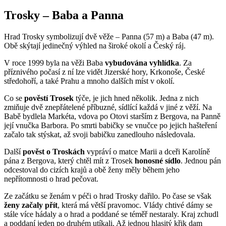
Trosky – Baba a Panna
Hrad Trosky symbolizují dvě věže – Panna (57 m) a Baba (47 m).
Obě skýtají jedinečný výhled na široké okolí a Český ráj.
V roce 1999 byla na věži Baba
vybudována vyhlídka
. Za
příznivého počasí z ní lze vidět Jizerské hory, Krkonoše, České
středohoří, a také Prahu a mnoho dalších míst v okolí.
Co se
pověstí Trosek
týče, je jich hned několik. Jedna z nich
zmiňuje dvě znepřátelené příbuzné, sídlící každá v jiné z věží. Na
Babě bydlela Markéta, vdova po Otovi starším z Bergova, na Panně
její vnučka Barbora. Po smrti babičky se vnučce po jejich hašteření
začalo tak stýskat, až svoji babičku zanedlouho následovala.
Další
pověst o Troskách
vypráví o
matce Marii a dceři Karolíně
pána z Bergova, který
chtěl mít z Trosek
honosné sídlo
. Jednou pán
odcestoval do cizích krajů a obě ženy měly během jeho
nepřítomnosti o hrad pečovat.
Ze začátku se ženám v péči o hrad Trosky dařilo. Po čase se však
ženy začaly přít
, která má větší pravomoc. Vlády chtivé dámy se
stále více hádaly a o hrad a poddané se téměř nestaraly. Kraj zchudl
a poddaní jeden po druhém utíkali. Až jednou hlasitý křik dam