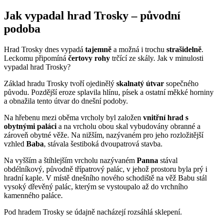
Jak vypadal hrad Trosky – původní
podoba
Hrad Trosky dnes vypadá
tajemně
a možná i trochu
strašidelně
.
Leckomu připomíná
čertovy rohy
trčící ze skály. Jak v minulosti
vypadal hrad Trosky?
Základ hradu Trosky tvoří ojedinělý
skalnatý útvar
sopečného
původu. Pozdější eroze splavila hlínu, písek a ostatní měkké horniny
a obnažila tento útvar do dnešní podoby.
Na hřebenu mezi oběma vrcholy byl založen
vnitřní hrad s
obytnými paláci
a na vrcholu obou skal vybudovány obranné a
zároveň obytné věže. Na nižším, nazývaném pro jeho rozložitější
vzhled
Baba
, stávala šestiboká dvoupatrová stavba.
Na vyšším a štíhlejším vrcholu nazývaném
Panna
stával
obdélníkový, původně třípatrový palác, v jehož prostoru byla prý i
hradní kaple. V místě dnešního nového schodiště na věž Babu stál
vysoký dřevěný palác, kterým se vystoupalo až do vrchního
kamenného paláce.
Pod hradem Trosky se údajně nacházejí rozsáhlá sklepení.