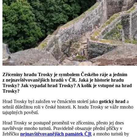
Zříceniny hradu Trosky je symbolem Českého ráje a jedním
z nejnavštěvovanějších hradů v ČR. Jaká je historie hradu
Trosky? Jak vypadal hrad Trosky? A kolik je vstupné na hrad
Trosky?
Hrad Trosky byl založen ve čtrnáctém století jako
gotický hrad
a
sehrál důležitou roli v české historii. K hradu Trosky se váže mnoho
tajuplných pověstí.
Hrad Trosky se postupně proměnil ve zříceninu, přesto jej dnes
navštěvuje mnoho turistů. Pravidelně obsazuje přední příčky v
žebříčku
nejnavštěvovanějších památek ČR
a mnoho turistů by