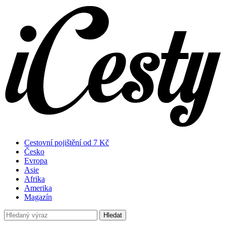
Cestovní pojištění od 7 Kč
Česko
Evropa
Asie
Afrika
Amerika
Magazín
Hledat