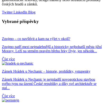
českých hradů a zámků.
Twitter
LinkedIn
Blog
Vybrané příspěvky
Znojmo – co navštívit a kam na výlet v okolí?
Znojmo patří mezi nejmalebnější a historicky nejbohatší města jižní
Moravy. Leží na strmém pravém břehu řeky Dyje, jen několik...
Číst více
Zámek Hrádek u Nechanic – historie, prohlídky, vstupenky
Zámek Hrádek u Nechanic je nejmladší novogotickou stavbou
svého typu na území České republiky a díky své architektuře se
stal...
Číst více