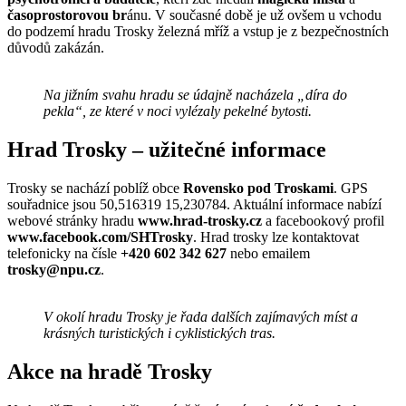
časoprostorovou br
ánu. V současné době je už ovšem u vchodu
do podzemí hradu Trosky železná mříž a vstup je z bezpečnostních
důvodů zakázán.
Na jižním svahu hradu se údajně nacházela „díra do
pekla
“
, ze které v noci vylézaly pekelné bytosti.
Hrad Trosky – užitečné informace
Trosky se nachází poblíž obce
Rovensko pod Troskami
. GPS
souřadnice jsou 50,516319 15,230784. Aktuální informace nabízí
webové stránky hradu
www.hrad-trosky.cz
a facebookový profil
www.facebook.com/SHTrosky
. Hrad trosky lze kontaktovat
telefonicky na čísle
+420 602 342 627
nebo emailem
trosky@npu.cz
.
V okolí hradu Trosky je řada dalších zajímavých míst a
krásných turistických i cyklistických tras.
Akce na hradě Trosky