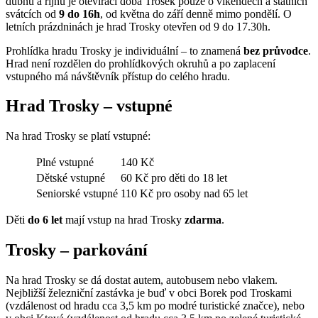
dubnu a říjnu je otevírací doba Trosek pouze o víkendech a státních
svátcích od
9 do 16h
, od května do září denně mimo pondělí. O
letních prázdninách je hrad Trosky otevřen od 9 do 17.30h.
Prohlídka hradu Trosky je individuální – to znamená
bez průvodce
.
Hrad není rozdělen do prohlídkových okruhů a po zaplacení
vstupného má návštěvník přístup do celého hradu.
Hrad Trosky – vstupné
Na hrad Trosky se platí vstupné:
Plné vstupné
140 Kč
Dětské vstupné
60 Kč pro děti do 18 let
Seniorské vstupné
110 Kč pro osoby nad 65 let
Děti
do 6 let
mají vstup na hrad Trosky
zdarma
.
Trosky – parkování
Na hrad Trosky se dá dostat autem, autobusem nebo vlakem.
Nejbližší železniční zastávka je buď v obci Borek pod Troskami
(vzdálenost od hradu cca 3,5 km po modré turistické značce), nebo