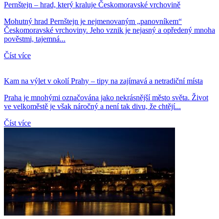
Pernštejn – hrad, který kraluje Českomoravské vrchovině
Mohutný hrad Pernštejn je nejmenovaným „panovníkem“
Českomoravské vrchoviny. Jeho vznik je nejasný a opředený mnoha
pověstmi, tajemná...
Číst více
Kam na výlet v okolí Prahy – tipy na zajímavá a netradiční místa
Praha je mnohými označována jako nekrásnější město světa. Život
ve velkoměstě je však náročný a není tak divu, že chtějí...
Číst více