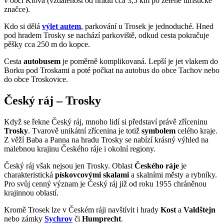
v obci Ktová (vzdálenost od hradu cca 3,5 km po zelené turistické
značce).
Kdo si dělá
výlet autem
, parkování u Trosek je jednoduché. Hned
pod hradem Trosky se nachází parkoviště, odkud cesta pokračuje
pěšky cca 250 m do kopce.
Cesta
autobusem
je poměrně komplikovaná. Lepší je jet vlakem do
Borku pod Troskami a poté počkat na autobus do obce Tachov nebo
do obce Troskovice.
Český ráj – Trosky
Když se řekne Český ráj, mnoho lidí si představí právě zříceninu
Trosky
. Tvarově unikátní zřícenina je totiž
symbolem
celého kraje.
Z věží Baba a Panna na hradu Trosky se nabízí krásný výhled na
malebnou krajinu Českého ráje i okolní regiony.
Český ráj však nejsou jen Trosky. Oblast
Českého ráje
je
charakteristická
pískovcovými skalami
a skalními městy a rybníky.
Pro svůj cenný význam je Český ráj již od roku 1955 chráněnou
krajinnou oblastí.
Kromě Trosek lze v Českém ráji navštívit i hrady
Kost
a
Valdštejn
nebo zámky
Sychrov
či
Humprecht
.