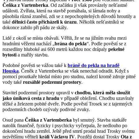
Čeňka z Vartenberka
. Od začátku ji však provázely nešťastné
události. Zvířata, která na stavbě pomáhala, si lámala nohy a
působila různá zranění, zdi se z nepochopitelných důvodů hroutily a
také
dělníci často přicházeli k úrazu
. Několik nešťastníků se
dokonce zabilo při pádu ze skály.
Lidé z okolí se místa obávali. Věřili, že se na jižním svahu mezi
hradními věžemi nachází „
brána do pekla
“. Podle pověstí se z
rozsedliny hluboké asi 600 metrů každou noc drápaly
pekelné
bytosti
a mařily stavbu.
Podobné pověsti se vážou také k
bráně do pekla na hradě
Houska
.
Čeněk z Vartemberka se však nenechal odradit. Když s
pomocí proutkaře hledal místo pro studnu, nalezl kromě zdroje pitné
vody také
rozsáhlé podzemní prostory
.
Stavitel podzemní prostory upravil v
chodbu, která měla sloužit
jako úniková cesta z hradu
v případě obležení. Chodbu uzavíraly
těžké a železem pobité dveře. Podle pověstí Trosek se z tajemných
podzemních chodeb ozývaly podivné zvuky.
Osud pana
Čeňka z Vartemberka
byl smutný. Stavba statkáře
natolik finančně, fyzicky i psychicky vyčerpala, že nedlouho po
dokončení hradu zemřel. Ještě před smrtí prodal hrad Trosky svému
největšímu věřiteli
králi Václavu IV
. Později dostal Trosky
Ota z