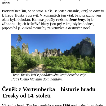
utichl.
Poddaní netušili, co se stalo. Našel se jeden chasník, který se odvážil
k hradu Trosky vypravit. V komnatách žen však bylo prázdno, jen
okna byla dokořán.
Kam se poděly rozkmotřené ženy, bylo
záhadou
. Jejich hašteřivé hlasy jsou prý v kraji slyšet dodnes,
připomíná je kvílení meluzíny za větrných a deštivých nocí.
Hrad Trosky leží v pohádkovém kraji českého ráje.
Patří k jeho hlavním dominantám.
Čeněk z Vartemberka – historie hradu
Trosky od 14. století
Výstavba hradu Trosky započala v
roce 1380
pod vedením statkáře