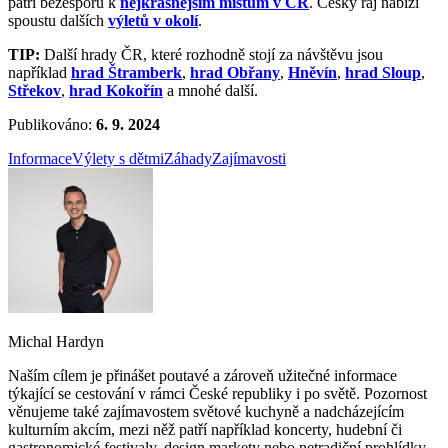
patří bezesporu k
nejkrásnějším místům v ČR
. Český ráj nabízí
spoustu dalších
výletů v okolí
.
TIP:
Další hrady ČR, které rozhodně stojí za návštěvu jsou
například
hrad Štramberk
,
hrad Obřany
,
Hněvín
,
hrad Sloup
,
Střekov
,
hrad Kokořín
a mnohé další.
Publikováno:
6. 9. 2024
Informace
Výlety s dětmi
Záhady
Zajímavosti
Michal Hardyn
Naším cílem je přinášet poutavé a zároveň užitečné informace
týkající se cestování v rámci České republiky i po světě. Pozornost
věnujeme také zajímavostem světové kuchyně a nadcházejícím
kulturním akcím, mezi něž patří například koncerty, hudební či
gastronomické festivaly, design markety nebo netradiční prohlídky