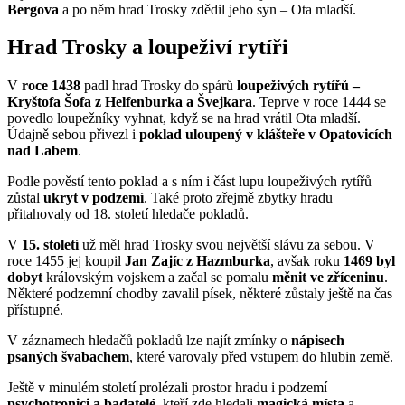
Bergova
a po něm hrad Trosky zdědil jeho syn – Ota mladší.
Hrad Trosky a loupeživí rytíři
V
roce 1438
padl hrad Trosky do spárů
loupeživých rytířů –
Kryštofa Šofa z Helfenburka a Švejkara
. Teprve v roce 1444 se
povedlo loupežníky vyhnat, když se na hrad vrátil Ota mladší.
Údajně sebou přivezl i
poklad uloupený v klášteře v Opatovicích
nad Labem
.
Podle pověstí tento poklad a s ním i část lupu loupeživých rytířů
zůstal
ukryt v podzemí
. Také proto zřejmě zbytky hradu
přitahovaly od 18. století hledače pokladů.
V
15. století
už měl hrad Trosky svou největší slávu za sebou. V
roce 1455 jej koupil
Jan Zajíc z Hazmburka
, avšak roku
1469 byl
dobyt
královským vojskem a začal se pomalu
měnit ve zříceninu
.
Některé podzemní chodby zavalil písek, některé zůstaly ještě na čas
přístupné.
V záznamech hledačů pokladů lze najít zmínky o
nápisech
psaných švabachem
, které varovaly před vstupem do hlubin země.
Ještě v minulém století
prolézali prostor hradu i podzemí
psychotronici a badatelé
, kteří zde hledali
magická místa
a