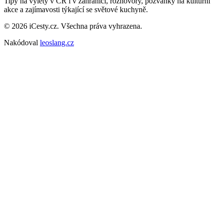
Tipy na výlety v ČR i v zahraničí, rozhovory, pozvánky na kulturní
akce a zajímavosti týkající se světové kuchyně.
© 2026 iCesty.cz. Všechna práva vyhrazena.
Nakódoval
leoslang.cz