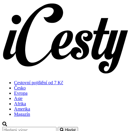
Cestovní pojištění od 7 Kč
Česko
Evropa
Asie
Afrika
Amerika
Magazín
Hledat