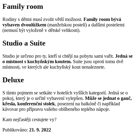
Family room
Rodiny s dětmi musí zvolit větší možnost.
Family room bývá
vybaven dvoulůžkem
(manželskou postelí) a dalšími postelemi
(nemusí být vyloženě v dětské velikosti).
Studio a Suite
Studio je určeno pro ty, kteří si chtějí na pobytu sami vařit.
Jedná se
o místnost s kuchyňským koutem.
Suite jsou oproti tomu dvě
místnosti, ve kterých ale kuchyňský kout nenaleznete.
Deluxe
S tímto pojmem se setkáte v hotelích vyšších kategorií. Jedná se o
pokoj, který je o určité vybavení vylepšen.
Může se jednat o gauč,
křesla, konferenční stolek
, posezení na balkóně či například
kávovar pro přípravu vašeho oblíbeného teplého nápoje.
Kam nejčastěji cestujete vy?
Publikováno:
21. 9. 2022