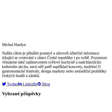
Michal Hardyn
Naším cílem je přinášet poutavé a zároveň užitečné informace
týkající se cestování v rámci České republiky i po světě. Pozornost
věnujeme také zajímavostem světové kuchyně a nadcházejícím
kulturním akcím, mezi něž patří například koncerty, hudební či
gastronomické festivaly, design markety nebo netradiční prohlídky
českých hradů a zámků.
Twitter
LinkedIn
Blog
Vybrané příspěvky