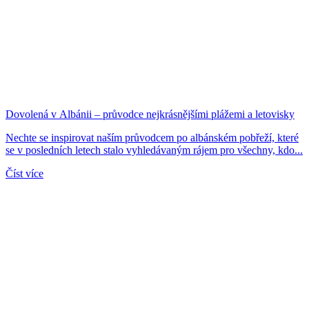
Dovolená v Albánii – průvodce nejkrásnějšími plážemi a letovisky
Nechte se inspirovat naším průvodcem po albánském pobřeží, které
se v posledních letech stalo vyhledávaným rájem pro všechny, kdo...
Číst více