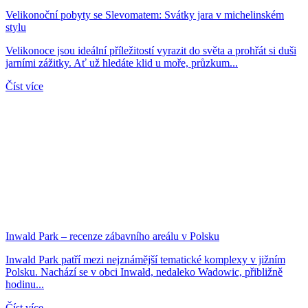
Velikonoční pobyty se Slevomatem: Svátky jara v michelinském
stylu
Velikonoce jsou ideální příležitostí vyrazit do světa a prohřát si duši
jarními zážitky. Ať už hledáte klid u moře, průzkum...
Číst více
Inwald Park – recenze zábavního areálu v Polsku
Inwald Park patří mezi nejznámější tematické komplexy v jižním
Polsku. Nachází se v obci Inwałd, nedaleko Wadowic, přibližně
hodinu...
Číst více