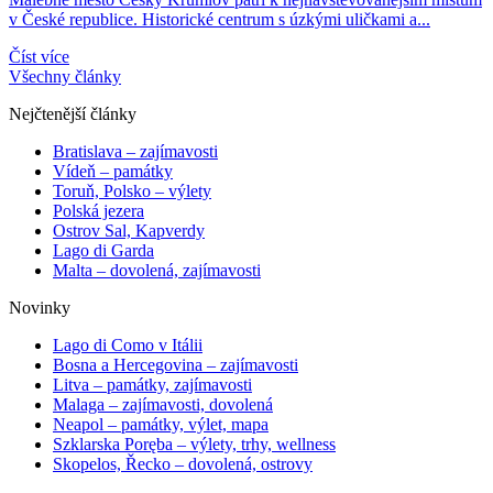
v České republice. Historické centrum s úzkými uličkami a...
Číst více
Všechny články
Nejčtenější články
Bratislava – zajímavosti
Vídeň – památky
Toruň, Polsko – výlety
Polská jezera
Ostrov Sal, Kapverdy
Lago di Garda
Malta – dovolená, zajímavosti
Novinky
Lago di Como v Itálii
Bosna a Hercegovina – zajímavosti
Litva – památky, zajímavosti
Malaga – zajímavosti, dovolená
Neapol – památky, výlet, mapa
Szklarska Poręba – výlety, trhy, wellness
Skopelos, Řecko – dovolená, ostrovy