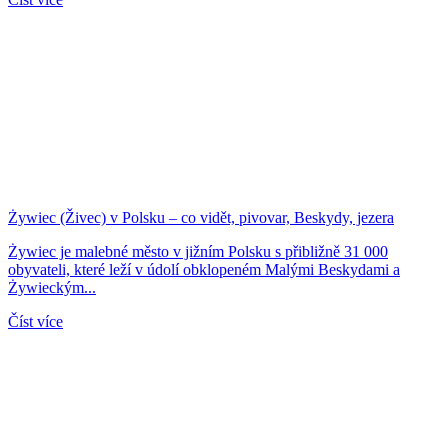
Żywiec (Živec) v Polsku – co vidět, pivovar, Beskydy, jezera
Żywiec je malebné město v jižním Polsku s přibližně 31 000
obyvateli, které leží v údolí obklopeném Malými Beskydami a
Żywieckým...
Číst více