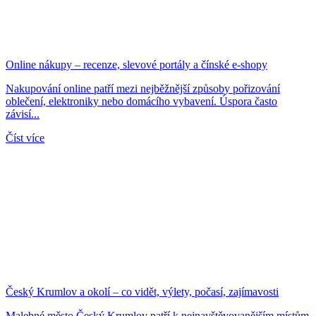
Online nákupy – recenze, slevové portály a čínské e-shopy
Nakupování online patří mezi nejběžnější způsoby pořizování
oblečení, elektroniky nebo domácího vybavení. Úspora často
závisí...
Číst více
Český Krumlov a okolí – co vidět, výlety, počasí, zajímavosti
Malebné město Český Krumlov patří k nejnavštěvovanějším místům