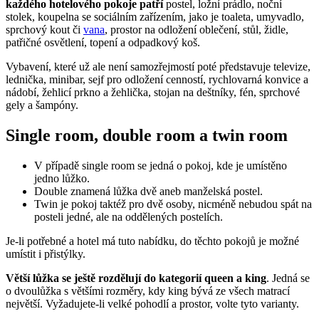
každého hotelového pokoje patří
postel, ložní prádlo, noční
stolek, koupelna se sociálním zařízením, jako je toaleta, umyvadlo,
sprchový kout či
vana
, prostor na odložení oblečení, stůl, židle,
patřičné osvětlení, topení a odpadkový koš.
Vybavení, které už ale není samozřejmostí poté představuje televize,
lednička, minibar, sejf pro odložení cenností, rychlovarná konvice a
nádobí, žehlicí prkno a žehlička, stojan na deštníky, fén, sprchové
gely a šampóny.
Single room, double room a twin room
V případě single room se jedná o pokoj, kde je umístěno
jedno lůžko.
Double znamená lůžka dvě aneb manželská postel.
Twin je pokoj taktéž pro dvě osoby, nicméně nebudou spát na
posteli jedné, ale na oddělených postelích.
Je-li potřebné a hotel má tuto nabídku, do těchto pokojů je možné
umístit i přistýlky.
Větší lůžka se ještě rozdělují do kategorií queen a king
. Jedná se
o dvoulůžka s většími rozměry, kdy king bývá ze všech matrací
největší. Vyžadujete-li velké pohodlí a prostor, volte tyto varianty.