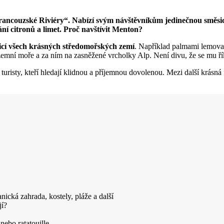
Francouzské Riviéry“. Nabízí svým návštěvníkům jedinečnou směsici
í citronů a limet. Proč navštívit Menton?
cí všech krásných středomořských zemí
. Například palmami lemovan
ozemní moře a za ním na zasněžené vrcholky Alp. Není divu, že se mu ř
uristy, kteří hledají klidnou a příjemnou dovolenou. Mezi další krásná
ická zahrada, kostely, pláže a další
jí?
nebo ratatouille