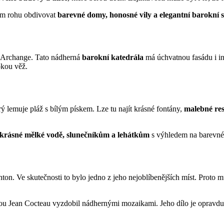
ém rohu obdivovat
barevné domy, honosné vily a elegantní barokní 
el-Archange. Tato nádherná
barokní katedrála
má úchvatnou fasádu i in
okou věž.
erý lemuje pláž s bílým pískem. Lze tu najít krásné fontány,
malebné res
 krásné mělké vodě, slunečníkům a lehátkům
s výhledem na barevn
nton. Ve skutečnosti to bylo jedno z jeho nejoblíbenějších míst. Proto
rou Jean Cocteau vyzdobil nádhernými mozaikami. Jeho dílo je opravdu 