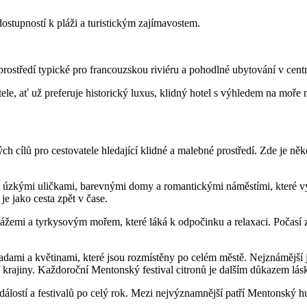
stupností k pláži a turistickým zajímavostem.
prostředí typické pro francouzskou riviéru a pohodlné ubytování v cent
e, ať už preferuje historický luxus, klidný hotel s výhledem na moře n
ných cílů pro cestovatele hledající klidné a malebné prostředí. Zde je
zkými uličkami, barevnými domy a romantickými náměstími, které vyt
e jako cesta zpět v čase.
žemi a tyrkysovým mořem, které láká k odpočinku a relaxaci. Počasí z
ami a květinami, které jsou rozmístěny po celém městě. Nejznámější 
ní krajiny. Každoroční Mentonský festival citronů je dalším důkazem l
stí a festivalů po celý rok. Mezi nejvýznamnější patří Mentonský hudeb