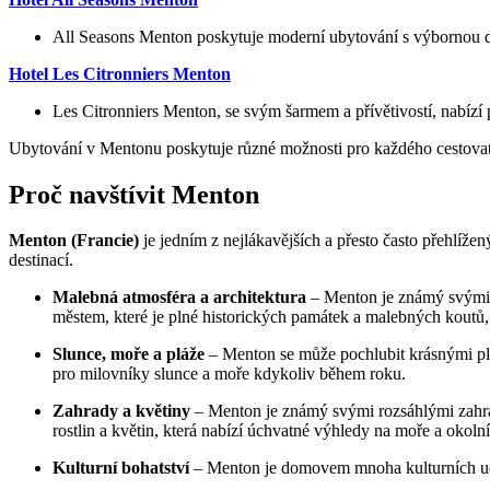
All Seasons Menton poskytuje moderní ubytování s výbornou do
Hotel Les Citronniers Menton
Les Citronniers Menton, se svým šarmem a přívětivostí, nabízí 
Ubytování v Mentonu poskytuje různé možnosti pro každého cestovatel
Proč navštívit Menton
Menton (Francie)
je jedním z nejlákavějších a přesto často přehlíže
destinací.
Malebná atmosféra a architektura
– Menton je známý svými ú
městem, které je plné historických památek a malebných koutů, j
Slunce, moře a pláže
– Menton se může pochlubit krásnými plá
pro milovníky slunce a moře kdykoliv během roku.
Zahrady a květiny
– Menton je známý svými rozsáhlými zahrad
rostlin a květin, která nabízí úchvatné výhledy na moře a okol
Kulturní bohatství
– Menton je domovem mnoha kulturních událo