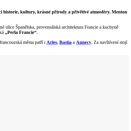
 historie, kultury, krásné přírody a přívětivé atmosféry. Menton
é ulice Španělska, provensálská architektura Francie a kuchyně
íká
„Perla Francie“
.
 francouzská města patří i
Arles
,
Bastia
a
Annecy
. Za navštívení stojí