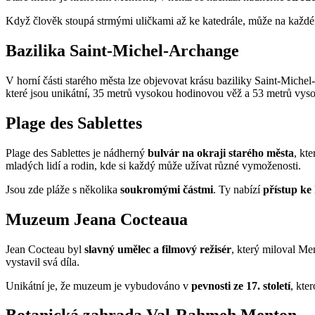
Když člověk stoupá strmými uličkami až ke katedrále, může na každ
Bazilika Saint-Michel-Archange
V horní části starého města lze objevovat krásu baziliky Saint-Mich
které jsou unikátní, 35 metrů vysokou hodinovou věž a 53 metrů vys
Plage des Sablettes
Plage des Sablettes je nádherný
bulvár na okraji starého města
, kt
mladých lidí a rodin, kde si každý může užívat různé vymoženosti.
Jsou zde pláže s několika
soukromými částmi
. Ty nabízí
přístup ke
Muzeum Jeana Cocteaua
Jean Cocteau byl
slavný umělec a filmový režisér
, který miloval Me
vystavil svá díla.
Unikátní je, že muzeum je vybudováno v
pevnosti ze 17. století
, kte