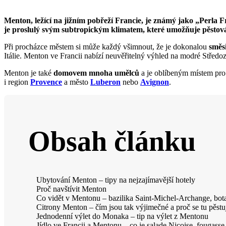
Menton, ležící na jižním pobřeží Francie, je známý jako „Perla 
je proslulý svým subtropickým klimatem, které umožňuje pěstován
Při procházce městem si může každý všimnout, že je dokonalou
směsi
Itálie. Menton ve Francii nabízí neuvěřitelný výhled na modré Střed
Menton je také
domovem mnoha umělců
a je oblíbeným místem pro t
i region
Provence
a město
Luberon
nebo
Avignon
.
Obsah článku
Ubytování Menton – tipy na nejzajímavější hotely
Proč navštívit Menton
Co vidět v Mentonu – bazilika Saint-Michel-Archange, botan
Citrony Menton – čím jsou tak výjimečné a proč se tu pěstu
Jednodenní výlet do Monaka – tip na výlet z Mentonu
Jídlo ve Francii a Mentonu – co je salade Niçoise, fougasse 