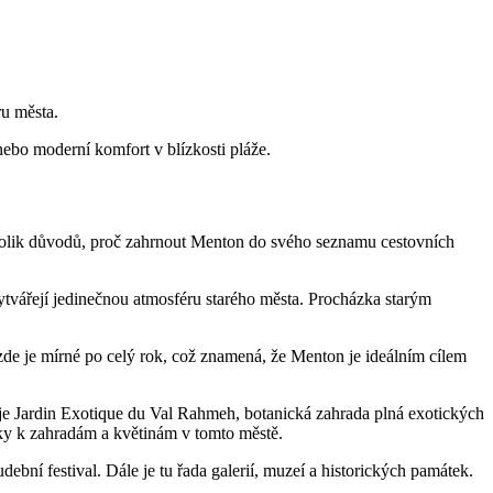
ru města.
ebo moderní komfort v blízkosti pláže.
 několik důvodů, proč zahrnout Menton do svého seznamu cestovních
vářejí jedinečnou atmosféru starého města. Procházka starým
de je mírné po celý rok, což znamená, že Menton je ideálním cílem
je Jardin Exotique du Val Rahmeh, botanická zahrada plná exotických
ásky k zahradám a květinám v tomto městě.
ní festival. Dále je tu řada galerií, muzeí a historických památek.