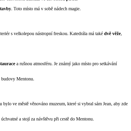
stavby
. Toto místo má v sobě nádech magie.
teriér s velkolepou nástropní freskou. Katedrála má také
dvě věže
,
taurace
a rušnou atmosféru. Je známý jako místo pro setkávání
é budovy Mentonu.
 mu bylo ve městě věnováno muzeum, které si vybral sám Jean, aby zde
úchvatné a stojí za návštěvu při cestě do Mentonu.