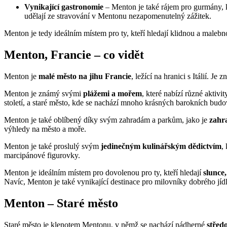
Vynikající gastronomie
– Menton je také rájem pro gurmány, 
udělají ze stravování v Mentonu nezapomenutelný zážitek.
Menton je tedy ideálním místem pro ty, kteří hledají klidnou a male
Menton, Francie – co vidět
Menton je
malé město na jihu Francie
, ležící na hranici s Itálií. 
Menton je známý svými
plážemi a mořem
, které nabízí různé aktiv
století, a staré město, kde se nachází mnoho krásných barokních budo
Menton je také oblíbený díky svým zahradám a parkům, jako je
zahr
výhledy na město a moře.
Menton je také proslulý svým
jedinečným kulinářským dědictvím
,
marcipánové figurovky.
Menton je ideálním místem pro dovolenou pro ty, kteří hledají
slunce
Navíc, Menton je také vynikající destinace pro milovníky dobrého jídl
Menton – Staré město
Staré město je klenotem Mentonu, v němž se nachází nádherné
střed