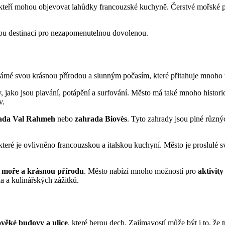
kteří mohou objevovat lahůdky francouzské kuchyně. Čerstvé mořské pl
bnou destinaci pro nezapomenutelnou dovolenou.
Je známé svou krásnou přírodou a slunným počasím, které přitahuje mnoho t
ity, jako jsou plavání, potápění a surfování. Město má také mnoho histo
v.
ada Val Rahmeh
nebo
zahrada Biovès
. Tyto zahrady jsou plné různýc
 které je ovlivněno francouzskou a italskou kuchyní. Město je proslulé s
, moře a krásnou přírodu
. Město nabízí mnoho možností pro
aktivit
a a kulinářských zážitků.
ověké budovy a ulice
, které berou dech. Zajímavostí může být i to, že 