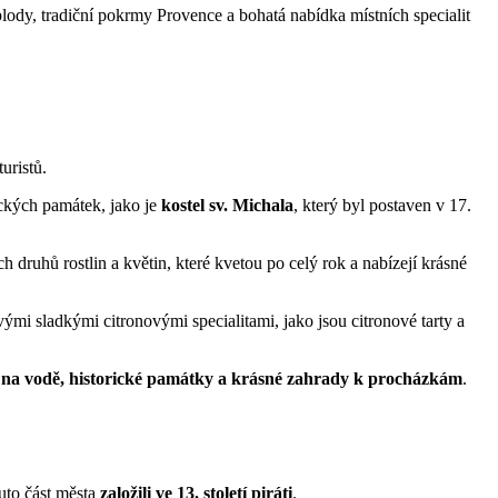
ody, tradiční pokrmy Provence a bohatá nabídka místních specialit
uristů.
rických památek, jako je
kostel sv. Michala
, který byl postaven v 17.
h druhů rostlin a květin, které kvetou po celý rok a nabízejí krásné
vými sladkými citronovými specialitami, jako jsou citronové tarty a
y na vodě, historické památky a krásné zahrady k procházkám
.
tuto část města
založili ve 13. století piráti
.