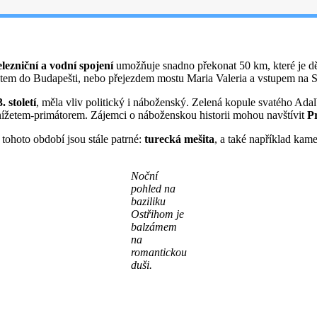
elezniční a vodní spojení
umožňuje snadno překonat 50 km, které je dě
atem do Budapešti, nebo přejezdem mostu Maria Valeria a vstupem na 
 století
, měla vliv politický i náboženský. Zelená kopule svatého Adal
knížetem-primátorem. Zájemci o náboženskou historii mohou navštívit
P
tohoto období jsou stále patrné:
turecká mešita
, a také například kam
Noční
pohled na
baziliku
Ostřihom je
balzámem
na
romantickou
duši.