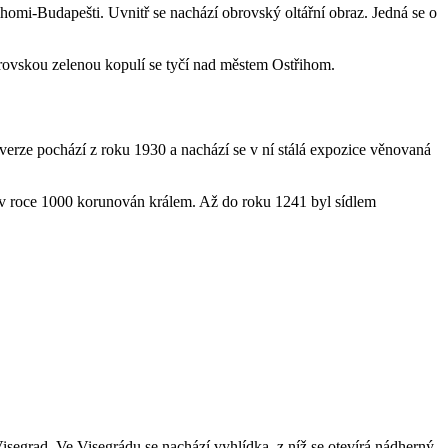
ihomi-Budapešti. Uvnitř se nachází obrovský oltářní obraz. Jedná se o
brovskou zelenou kopulí se tyčí nad městem Ostřihom.
verze pochází z roku 1930 a nachází se v ní stálá expozice věnovaná
l v roce 1000 korunován králem. Až do roku 1241 byl sídlem
isegrad. Ve Visegrádu se nachází vyhlídka, z níž se otevírá nádherný