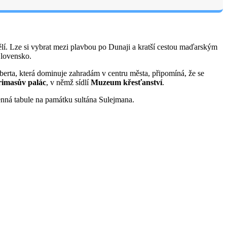
lí. Lze si vybrat mezi plavbou po Dunaji a kratší cestou maďarským
Slovensko.
berta, která dominuje zahradám v centru města, připomíná, že se
rimasův palác
, v němž sídlí
Muzeum křesťanství
.
enná tabule na památku sultána Sulejmana.