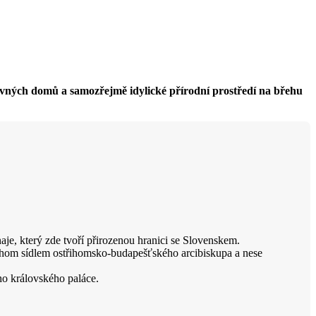
vných domů a samozřejmě idylické přírodní prostředí na břehu
e, který zde tvoří přirozenou hranici se Slovenskem.
třihom sídlem ostřihomsko-budapešťského arcibiskupa a nese
ho královského paláce.