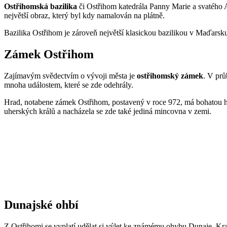
Ostřihomská bazilika
či Ostřihom katedrála Panny Marie a svatého A
největší obraz, který byl kdy namalován na plátně.
Bazilika Ostřihom je zároveň největší klasickou bazilikou v Maďarsk
Zámek Ostřihom
Zajímavým svědectvím o vývoji města je
ostřihomský zámek
. V prů
mnoha událostem, které se zde odehrály.
Hrad, notabene zámek Ostřihom, postavený v roce 972, má bohatou his
uherských králů a nacházela se zde také jediná mincovna v zemi.
Dunajské ohbí
Z Ostřihomi se vyplatí udělat si výlet ke známému ohybu Dunaje. Kraj