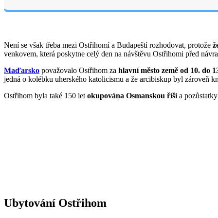
Není se však třeba mezi Ostřihomí a Budapeští rozhodovat, protože
ž
venkovem, která poskytne celý den na návštěvu Ostřihomi před návr
Maďarsko
považovalo Ostřihom za
hlavní město země od 10. do 13.
jedná o kolébku uherského katolicismu a že arcibiskup byl zároveň 
Ostřihom byla také 150 let
okupována Osmanskou říší
a pozůstatky 
Ubytování Ostřihom