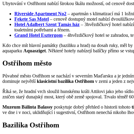
Ubytování v Ostřihomi nabízí širokou škálu možností, od cenově dostu
Riverside Apartment No2
– apartmán s klimatizací má 1 ložni
Fekete Sas Motel
– cenově dostupný motel nabízí dvoulůžkové 
Hotel Adalbert Szent Tamás ház
– 3hvězdičkový hotel nabízí
toaletními potřebami a fénem.
Grand Hotel Esztergom
– 4hvězdičkový hotel se zahradou, te
Kdo chce mít hlavní památky (baziliku a hrad) na dosah ruky, měl by 
aquaparku
Aquasziget
. Některé hotely nabízejí balíčky přímo se vst
Ostřihom město
Půvabné město Ostřihom se nachází v severním Maďarsku a je jedním 
dominuje největší
klasicistní bazilika Ostřihom
v zemi a jeden z nej
Říká se, že hradní vrch sloužil hunskému králi Attilovi jako jeho sídl
zničen starý dunajský most, který obě země spojoval. Trvalo téměř 60
Muzeum Bálinta Balassy
poskytuje dobrý přehled o historii tohoto
t
ve dne i v noci, uklidňující i sugestivní, Ostřihom nenechá nikoho lh
Bazilika Ostřihom