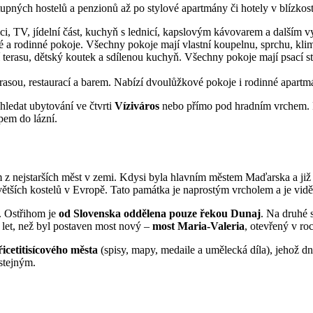
pných hostelů a penzionů až po stylové apartmány či hotely v blízkosti 
ci, TV, jídelní část, kuchyň s lednicí, kapslovým kávovarem a dalším vy
a rodinné pokoje. Všechny pokoje mají vlastní koupelnu, sprchu, klima
 terasu, dětský koutek a sdílenou kuchyň. Všechny pokoje mají psací s
rasou, restaurací a barem. Nabízí dvoulůžkové pokoje i rodinné apartmá
hledat ubytování ve čtvrti
Víziváros
nebo přímo pod hradním vrchem. P
upem do lázní.
z nejstarších měst v zemi. Kdysi byla hlavním městem Maďarska a již v
větších kostelů v Evropě. Tato památka je naprostým vrcholem a je vidět
o. Ostřihom je
od Slovenska oddělena pouze řekou Dunaj
. Na druhé 
 let, než byl postaven most nový –
most Maria-Valeria
, otevřený v ro
řicetitisícového města
(spisy, mapy, medaile a umělecká díla), jehož dn
ostejným.