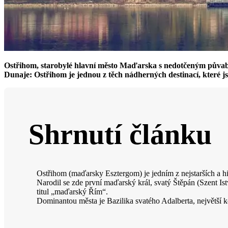
Ostřihom, starobylé hlavní město Maďarska s nedotčeným půvabe
Dunaje: Ostřihom je jednou z těch nádherných destinací, které 
Shrnutí článku
Ostřihom (maďarsky Esztergom) je jedním z nejstarších a h
Narodil se zde první maďarský král, svatý Štěpán (Szent I
titul „maďarský Řím“.
Dominantou města je Bazilika svatého Adalberta, největší 