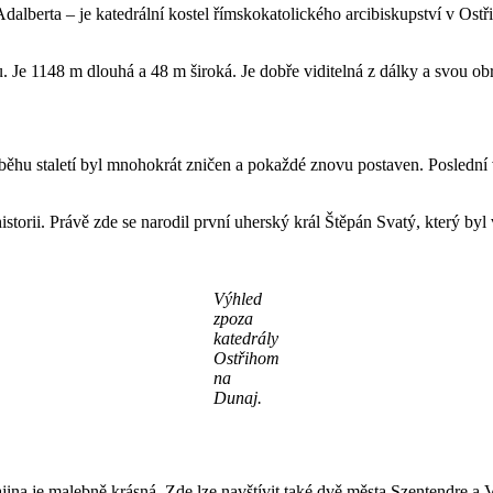
dalberta – je katedrální kostel římskokatolického arcibiskupství v Ostř
u. Je 1148 m dlouhá a 48 m široká. Je dobře viditelná z dálky a svou o
běhu staletí byl mnohokrát zničen a pokaždé znovu postaven. Poslední 
torii. Právě zde se narodil první uherský král Štěpán Svatý, který by
Výhled
zpoza
katedrály
Ostřihom
na
Dunaj.
ina je malebně krásná. Zde lze navštívit také dvě města Szentendre a V