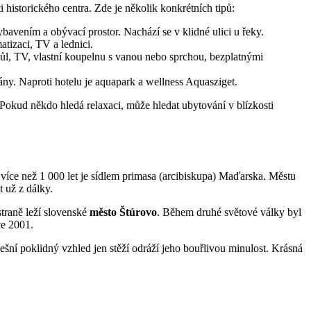
historického centra. Zde je několik konkrétních tipů:
bavením a obývací prostor. Nachází se v klidné ulici u řeky.
tizaci, TV a lednici.
tůl, TV, vlastní koupelnu s vanou nebo sprchou, bezplatnými
ny. Naproti hotelu je aquapark a wellness Aquasziget.
okud někdo hledá relaxaci, může hledat ubytování v blízkosti
íce než 1 000 let je sídlem primasa (arcibiskupa) Maďarska. Městu
 už z dálky.
straně leží slovenské
město Štúrovo
. Během druhé světové války byl
ce 2001.
ešní poklidný vzhled jen stěží odráží jeho bouřlivou minulost. Krásná