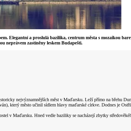
m. Elegantní a proslulá bazilika, centrum města s mozaikou bare
jsou neprávem zastíněny leskem Budapešti.
istoricky nejvýznamnějších měst v Maďarsku. Leží přímo na břehu Dunaj
stván), který město učinil sídlem hlavy maďarské církve. Dodnes je Os
kostel v Maďarsku. Hned vedle baziliky se nacházejí zbytky středověké