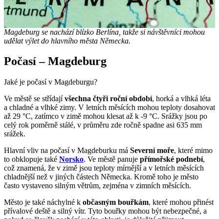
Magdeburg se nachází blízko Berlína, takže si návštěvníci mohou
udělat výlet do hlavního města Německa.
Počasí – Magdeburg
Jaké je počasí v Magdeburgu?
Ve městě se střídají
všechna čtyři roční období
, horká a vlhká léta
a chladné a vlhké zimy. V letních měsících mohou teploty dosahovat
až 29 °C, zatímco v zimě mohou klesat až k -9 °C. Srážky jsou po
celý rok poměrně stálé, v průměru zde ročně spadne asi 635 mm
srážek.
Hlavní vliv na počasí v Magdeburku má
Severní moře
, které mimo
to obklopuje také
Norsko
. Ve městě panuje
přímořské podnebí
,
což znamená, že v zimě jsou teploty mírnější a v letních měsících
chladnější než v jiných částech Německa. Kromě toho je město
často vystaveno silným větrům, zejména v zimních měsících.
Město je také náchylné k
občasným bouřkám
, které mohou přinést
přívalové deště a silný vítr. Tyto bouřky mohou být nebezpečné, a