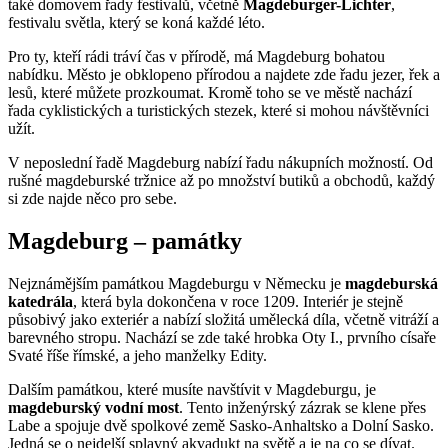
také domovem řady festivalů, včetně
Magdeburger-Lichter
,
festivalu světla, který se koná každé léto.
Pro ty, kteří rádi tráví čas v přírodě, má Magdeburg bohatou
nabídku. Město je obklopeno přírodou a najdete zde řadu jezer, řek a
lesů, které můžete prozkoumat. Kromě toho se ve městě nachází
řada cyklistických a turistických stezek, které si mohou návštěvníci
užít.
V neposlední řadě Magdeburg nabízí řadu nákupních možností. Od
rušné magdeburské tržnice až po množství butiků a obchodů, každý
si zde najde něco pro sebe.
Magdeburg – památky
Nejznámějším památkou Magdeburgu v Německu je
magdeburská
katedrála
, která byla dokončena v roce 1209. Interiér je stejně
působivý jako exteriér a nabízí složitá umělecká díla, včetně vitráží a
barevného stropu. Nachází se zde také hrobka Oty I., prvního císaře
Svaté říše římské, a jeho manželky Edity.
Dalším památkou, které musíte navštívit v Magdeburgu, je
magdeburský vodní most
. Tento inženýrský zázrak se klene přes
Labe a spojuje dvě spolkové země Sasko-Anhaltsko a Dolní Sasko.
Jedná se o nejdelší splavný akvadukt na světě a je na co se dívat.