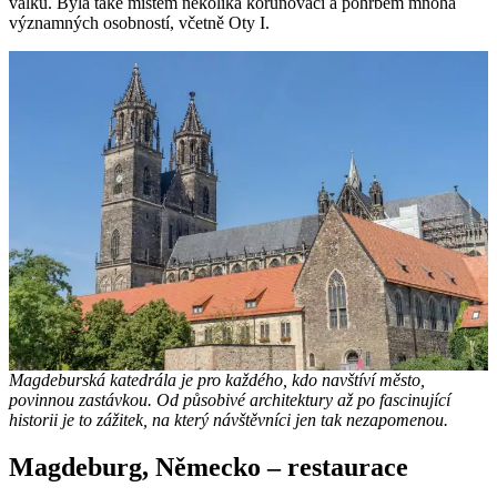
válku. Byla také místem několika korunovací a pohřbem mnoha
významných osobností, včetně Oty I.
Magdeburská katedrála je pro každého, kdo navštíví město,
povinnou zastávkou. Od působivé architektury až po fascinující
historii je to zážitek, na který návštěvníci jen tak nezapomenou.
Magdeburg, Německo – restaurace