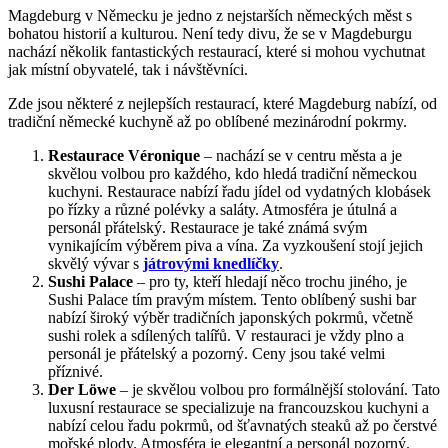
Magdeburg v Německu je jedno z nejstarších německých měst s
bohatou historií a kulturou. Není tedy divu, že se v Magdeburgu
nachází několik fantastických restaurací, které si mohou vychutnat
jak místní obyvatelé, tak i návštěvníci.
Zde jsou některé z nejlepších restaurací, které Magdeburg nabízí, od
tradiční německé kuchyně až po oblíbené mezinárodní pokrmy.
Restaurace Véronique
– nachází se v centru města a je
skvělou volbou pro každého, kdo hledá tradiční německou
kuchyni. Restaurace nabízí řadu jídel od vydatných klobásek
po řízky a různé polévky a saláty. Atmosféra je útulná a
personál přátelský. Restaurace je také známá svým
vynikajícím výběrem piva a vína. Za vyzkoušení stojí jejich
skvělý vývar s
játrovými knedlíčky
.
Sushi Palace
– pro ty, kteří hledají něco trochu jiného, je
Sushi Palace tím pravým místem. Tento oblíbený sushi bar
nabízí široký výběr tradičních japonských pokrmů, včetně
sushi rolek a sdílených talířů. V restauraci je vždy plno a
personál je přátelský a pozorný. Ceny jsou také velmi
příznivé.
Der Löwe
– je skvělou volbou pro formálnější stolování. Tato
luxusní restaurace se specializuje na francouzskou kuchyni a
nabízí celou řadu pokrmů, od šťavnatých steaků až po čerstvé
mořské plody. Atmosféra je elegantní a personál pozorný.