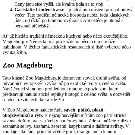
Ceny jsou sice vyšší, ale kvalita jídla za to stojí.
Gaststätte Lindenstrasse
– je ideálním místem pro pohodový
večer. Tato tradiční německá hospoda nabízí řadu klasických
jídel, od řízků po bramborový salát. Atmosféra je útulná a
personál přátelský.
Ať už hledáte tradiční německou kuchyni nebo něco exotičtějšího,
Magdeburg v Německu má pro každého něco, co mu může
nabídnout. V těchto fantastických restauracích si jistě vyberete něco
vynikajícího.
Zoo Magdeburg
Tato krásná Zoo Magdeburg je domovem stovek druhů zvířat, od
původních evropských zvířat až po exotické tvory z celého světa.
Návštěvníci si mohou prohlédnout mnoho expozic zoo, které
představují naturalistické repliky biotopů z celého světa, a dozvědět
se více o zvířatech, která zde žijí.
V Zoo Magdeburg najdete řadu
savců, ptáků, plazů,
obojživelníků a ryb
. K nejzajímavějším místům zoo patří africká
savana, deštný prales a Velký bariérový útes. Zde se můžete zblízka
seznámit se lvy, žirafami, zebrami, kapybarami a dalšími zvířaty. V
zoo žije také řada primátů včetně goril, orangutanů a lemurů.