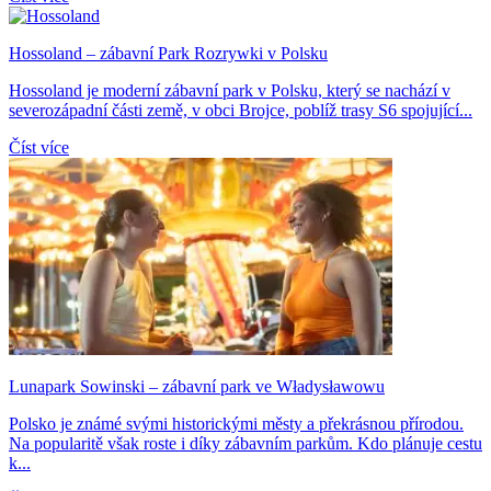
Hossoland – zábavní Park Rozrywki v Polsku
Hossoland je moderní zábavní park v Polsku, který se nachází v
severozápadní části země, v obci Brojce, poblíž trasy S6 spojující...
Číst více
Lunapark Sowinski – zábavní park ve Władysławowu
Polsko je známé svými historickými městy a překrásnou přírodou.
Na popularitě však roste i díky zábavním parkům. Kdo plánuje cestu
k...