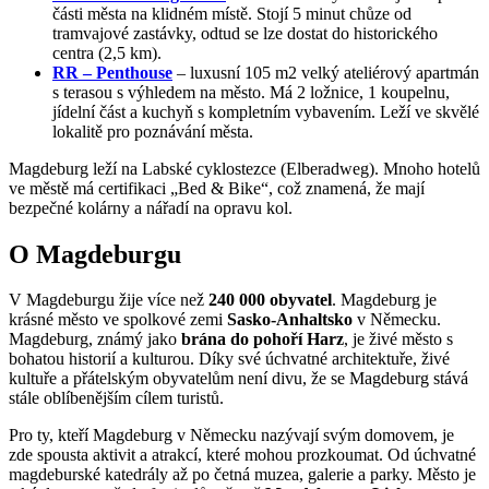
části města na klidném místě. Stojí 5 minut chůze od
tramvajové zastávky, odtud se lze dostat do historického
centra (2,5 km).
RR – Penthouse
– luxusní 105 m2 velký ateliérový apartmán
s terasou s výhledem na město. Má 2 ložnice, 1 koupelnu,
jídelní část a kuchyň s kompletním vybavením. Leží ve skvělé
lokalitě pro poznávání města.
Magdeburg leží na Labské cyklostezce (Elberadweg). Mnoho hotelů
ve městě má certifikaci „Bed & Bike“, což znamená, že mají
bezpečné kolárny a nářadí na opravu kol.
O Magdeburgu
V Magdeburgu žije více než
240 000 obyvatel
. Magdeburg je
krásné město ve spolkové zemi
Sasko-Anhaltsko
v Německu.
Magdeburg, známý jako
brána do pohoří Harz
, je živé město s
bohatou historií a kulturou. Díky své úchvatné architektuře, živé
kultuře a přátelským obyvatelům není divu, že se Magdeburg stává
stále oblíbenějším cílem turistů.
Pro ty, kteří Magdeburg v Německu nazývají svým domovem, je
zde spousta aktivit a atrakcí, které mohou prozkoumat. Od úchvatné
magdeburské katedrály až po četná muzea, galerie a parky. Město je