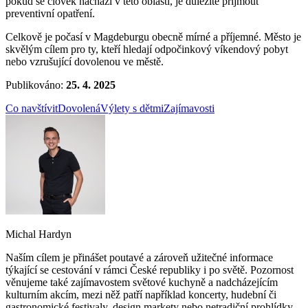
pokud se člověk nachází v této oblasti, je důležité přijmout
preventivní opatření.
Celkově je počasí v Magdeburgu obecně mírné a příjemné. Město je
skvělým cílem pro ty, kteří hledají odpočinkový víkendový pobyt
nebo vzrušující dovolenou ve městě.
Publikováno:
25. 4. 2025
Co navštívit
Dovolená
Výlety s dětmi
Zajímavosti
Michal Hardyn
Naším cílem je přinášet poutavé a zároveň užitečné informace
týkající se cestování v rámci České republiky i po světě. Pozornost
věnujeme také zajímavostem světové kuchyně a nadcházejícím
kulturním akcím, mezi něž patří například koncerty, hudební či
gastronomické festivaly, design markety nebo netradiční prohlídky