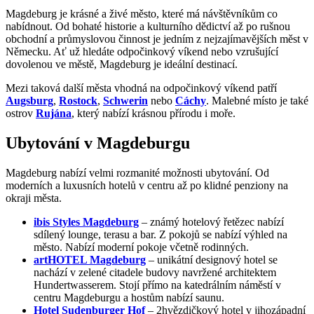
Magdeburg je krásné a živé město, které má návštěvníkům co
nabídnout. Od bohaté historie a kulturního dědictví až po rušnou
obchodní a průmyslovou činnost je jedním z nejzajímavějších měst v
Německu. Ať už hledáte odpočinkový víkend nebo vzrušující
dovolenou ve městě, Magdeburg je ideální destinací.
Mezi taková další města vhodná na odpočinkový víkend patří
Augsburg
,
Rostock
,
Schwerin
nebo
Cáchy
. Malebné místo je také
ostrov
Rujána
, který nabízí krásnou přírodu i moře.
Ubytování v Magdeburgu
Magdeburg nabízí velmi rozmanité možnosti ubytování. Od
moderních a luxusních hotelů v centru až po klidné penziony na
okraji města.
ibis Styles Magdeburg
– známý hotelový řetězec nabízí
sdílený lounge, terasu a bar. Z pokojů se nabízí výhled na
město. Nabízí moderní pokoje včetně rodinných.
artHOTEL Magdeburg
– unikátní designový hotel se
nachází v zelené citadele budovy navržené architektem
Hundertwasserem. Stojí přímo na katedrálním náměstí v
centru Magdeburgu a hostům nabízí saunu.
Hotel Sudenburger Hof
– 2hvězdičkový hotel v jihozápadní