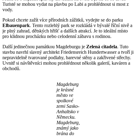
Turisté se mohou vydat na plavbu po Labi a prohlédnout si most z
vody.
Pokud chcete zažít více přírodních zážitků, vydejte se do parku
Elbauenpark
. Tento rozlehlý park se rozkládá v bývalé říční nivě a
je plný zahrad, dětských hřišť a dalších atrakcí. Je to ideální místo
pro klidnou procházku nebo celodenní zábavu s rodinou.
Další jedinečnou památkou Magdeburgu je
Zelená citadela
. Tuto
stavbu navrhl slavný architekt Friedensreich Hundertwasser a tvoří ji
nepravidelně tvarované podlahy, barevné stěny a zakřivené střechy.
Uvnitř si návštěvníci mohou prohlédnout několik galerií, kaváren a
obchodů.
Magdeburg
je krásné
město ve
spolkové
zemi Sasko-
Anhaltsko v
Německu.
Magdeburg,
známý jako
brána do