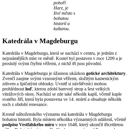
pohoří
Harz, je
živé město s
bohatou
historií a
kulturou.
Katedrála v Magdeburgu
Katedrála v Magdeburgu, která se nachází v centru, je jedním z
nejznámějších míst ve městě. Kostel byl postaven v roce 1209 a je
proslulý svými čtyřmi věžemi, z nichž tři jsou původní.
Katedrála v Magdeburgu je úžasnou ukázkou
gotické architektury
.
Zvenčí zaujme svými vznosnými věžemi, složitým kamenickým
zdivem a špičatými oblouky. Uvnitř si návštěvníci mohou
prohlédnout
loď
, kterou zdobí barevný strop a šest velkých
vitrážových oken. Nachází se zde také několik kaplí, včetně kaple
svatého Jiří, která byla postavena ve 14. století a obsahuje několik
soch z období renesance.
Kromě náboženského významu má katedrála v Magdeburgu
bohatou historii. Byla místem několika významných událostí, včetně
podpisu Vestfálského míru
v roce 1648, který ukončil třicetiletou