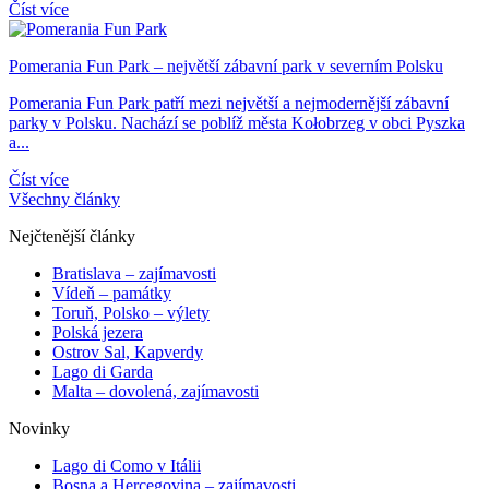
Číst více
Pomerania Fun Park – největší zábavní park v severním Polsku
Pomerania Fun Park patří mezi největší a nejmodernější zábavní
parky v Polsku. Nachází se poblíž města Kołobrzeg v obci Pyszka
a...
Číst více
Všechny články
Nejčtenější články
Bratislava – zajímavosti
Vídeň – památky
Toruň, Polsko – výlety
Polská jezera
Ostrov Sal, Kapverdy
Lago di Garda
Malta – dovolená, zajímavosti
Novinky
Lago di Como v Itálii
Bosna a Hercegovina – zajímavosti