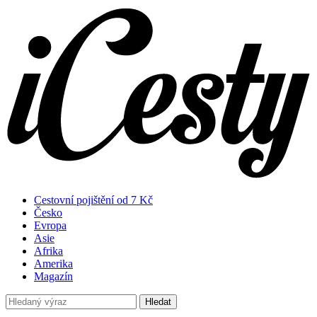
Cestovní pojištění od 7 Kč
Česko
Evropa
Asie
Afrika
Amerika
Magazín
Hledat