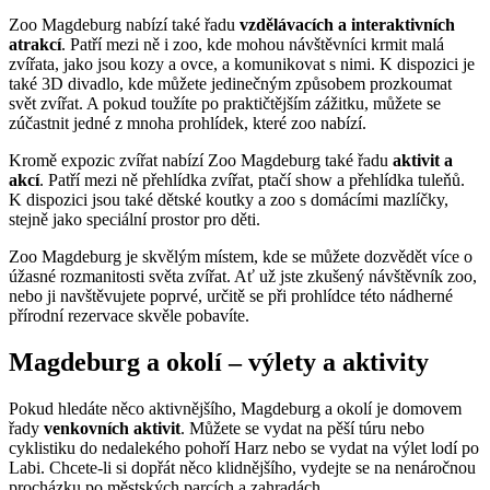
Zoo Magdeburg nabízí také řadu
vzdělávacích a interaktivních
atrakcí
. Patří mezi ně i zoo, kde mohou návštěvníci krmit malá
zvířata, jako jsou kozy a ovce, a komunikovat s nimi. K dispozici je
také 3D divadlo, kde můžete jedinečným způsobem prozkoumat
svět zvířat. A pokud toužíte po praktičtějším zážitku, můžete se
zúčastnit jedné z mnoha prohlídek, které zoo nabízí.
Kromě expozic zvířat nabízí Zoo Magdeburg také řadu
aktivit a
akcí
. Patří mezi ně přehlídka zvířat, ptačí show a přehlídka tuleňů.
K dispozici jsou také dětské koutky a zoo s domácími mazlíčky,
stejně jako speciální prostor pro děti.
Zoo Magdeburg je skvělým místem, kde se můžete dozvědět více o
úžasné rozmanitosti světa zvířat. Ať už jste zkušený návštěvník zoo,
nebo ji navštěvujete poprvé, určitě se při prohlídce této nádherné
přírodní rezervace skvěle pobavíte.
Magdeburg a okolí – výlety a aktivity
Pokud hledáte něco aktivnějšího, Magdeburg a okolí je domovem
řady
venkovních aktivit
. Můžete se vydat na pěší túru nebo
cyklistiku do nedalekého pohoří Harz nebo se vydat na výlet lodí po
Labi. Chcete-li si dopřát něco klidnějšího, vydejte se na nenáročnou
procházku po městských parcích a zahradách.