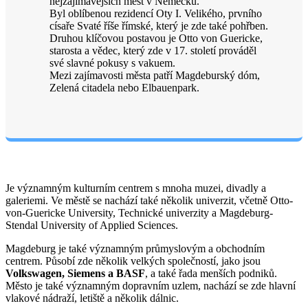
nejzajímavějších měst v Německu.
Byl oblíbenou rezidencí Oty I. Velikého, prvního
císaře Svaté říše římské, který je zde také pohřben.
Druhou klíčovou postavou je Otto von Guericke,
starosta a vědec, který zde v 17. století prováděl
své slavné pokusy s vakuem.
Mezi zajímavosti města patří Magdeburský dóm,
Zelená citadela nebo Elbauenpark.
Je významným kulturním centrem s mnoha muzei, divadly a
galeriemi. Ve městě se nachází také několik univerzit, včetně Otto-
von-Guericke University, Technické univerzity a Magdeburg-
Stendal University of Applied Sciences.
Magdeburg je také významným průmyslovým a obchodním
centrem. Působí zde několik velkých společností, jako jsou
Volkswagen, Siemens a BASF
, a také řada menších podniků.
Město je také významným dopravním uzlem, nachází se zde hlavní
vlakové nádraží, letiště a několik dálnic.