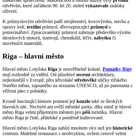
makléřské společnosti. Maloobchod a osobní služby byly
prvním
odvětvím, které začátkem 90. let 20. století
vykazovalo
známky
oživení.
K průmyslovým odvětvím patří strojírenství, kovovýroba, stavba a
opravy lodí,
textilní
průmysl, dřevozpracující
průmysl
a
potravinářství. Zpracovatelský průmysl zahrnuje především výrobu
dieselových motorů, tramvají, chemikálií, léčiv,
nábytku
či
stavebních materiálů.
Riga – hlavní město
Hlavní město Lotyšska
Riga
je neuvěřitelně krásné.
Památky Rigy
stojí rozhodně za vidění. Od působivé
secesní
architektury,
nejkrásnější v Evropě, přes křivolaké
středověké
uličky rižského
Starého města, zapsaného na seznamu UNESCO, až po panorama s
věžemi jako z pohádky.
Kromě fascinující historie pramení její
kouzlo
také ze širokých
hlavních ulic. Nechybí ani svěží městské parky, díky nimž je hlavní
město Riga velmi příjemným městem pro
pěší
turistiku. Hlavní
město Riga je čisté, přátelské a poměrně kultivované.
Hlavní město Lotyšska Riga nabízí mnohem více než jen
historické
centrum. Malebné restaurace s neobvyklou, ovšem cenově velmi