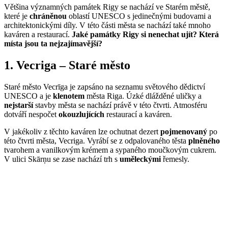
Většina významných památek Rigy se nachází ve Starém městě,
které je
chráněnou
oblastí UNESCO s jedinečnými budovami a
architektonickými díly. V této části města se nachází také mnoho
kaváren a restaurací.
Jaké památky Rigy si nenechat ujít? Která
místa jsou ta nejzajímavější?
1. Vecriga – Staré město
Staré město Vecrīga je zapsáno na seznamu světového dědictví
UNESCO a je
klenotem
města Riga. Úzké dlážděné uličky a
nejstarší
stavby města se nachází právě v této čtvrti. Atmosféru
dotváří nespočet
okouzlujících
restaurací a kaváren.
V jakékoliv z těchto kaváren lze ochutnat dezert
pojmenovaný
po
této čtvrti města, Vecriga. Vyrábí se z odpalovaného těsta
plněného
tvarohem a vanilkovým krémem a sypaného moučkovým cukrem.
V ulici Skārņu se zase nachází trh s
uměleckými
řemesly.