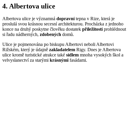
4. Albertova ulice
Albertova ulice je významná
dopravní
tepna v Rize, která je
proslulá svou krásnou secesní architekturou. Procházka z jednoho
konce na druhý poskytne člověku dostatek
příležitostí
prohlédnout
si řadu nádherných,
zdobených
domů.
Ulice je pojmenována po biskupu Albertovi neboli Albertovi
Rižském, který je údajně
zakladatelem
Rigy. Dnes je Albertova
ulice kromě turistické atrakce také
sídlem
mnoha vysokých škol a
velvyslanectví za starými
krásnými
fasádami.