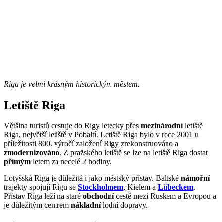
Riga je velmi krásným historickým městem.
Letiště Riga
Většina turistů cestuje do Rigy letecky přes
mezinárodní
letiště
Riga, největší letiště v Pobaltí. Letiště Riga bylo v roce 2001 u
příležitosti 800. výročí založení Rigy zrekonstruováno a
zmodernizováno
. Z pražského letiště se lze na letiště Riga dostat
přímým
letem za necelé 2 hodiny.
Lotyšská Riga je důležitá i jako městský přístav. Baltské
námořní
trajekty spojují Rigu se
Stockholmem
, Kielem a
Lübeckem
.
Přístav Riga leží na staré
obchodní
cestě mezi Ruskem a Evropou a
je důležitým centrem
nákladní
lodní dopravy.