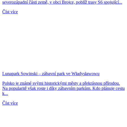
severozápadní části země, v obci Brojce, poblíž trasy S6 spojující...
Číst více
Lunapark Sowinski – zábavní park ve Władysławowu
Polsko je známé svými historickými městy a překrásnou přírodou.
Na popularitě však roste i díky zábavním parkům. Kdo plánuje cestu
k...
Číst více