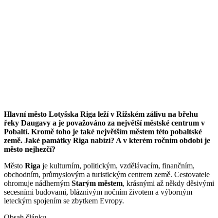
Hlavní město Lotyšska Riga leží v Rižském zálivu na břehu
řeky Daugavy a je považováno za největší městské centrum v
Pobaltí. Kromě toho je také největším městem této pobaltské
země. Jaké památky Riga nabízí? A v kterém ročním období je
město nejhezčí?
Město
Riga
je kulturním, politickým, vzdělávacím, finančním,
obchodním, průmyslovým a turistickým centrem země. Cestovatele
ohromuje nádherným
Starým městem
, krásnými až někdy děsivými
secesními budovami, bláznivým nočním životem a výborným
leteckým spojením se zbytkem Evropy.
Obsah článku