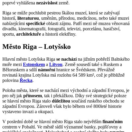
poprvé vyhlášena
nezávislost
země.
Riga se může pochlubit pestrou škálou muzeí, která se zabývají
historií,
literaturou
, uměním, přírodou, medicínou, nebo také muzei
nabízejícími
specifické
oblasti zájmu. Patří mezi ně muzea věnovaná
divadlu, kinematografii, fotografii, televizi, porcelánu, hasičství,
sportu,
architektuře
a historii elektřiny.
Město Riga – Lotyšsko
Hlavní město Lotyšska Riga
se nachází
na jižním pobřeží Baltského
moře mezi
Estonskem
a
Litvou
. Země sousedí také s Ruskem a
Běloruskem a sdílí
námořní
hranice se Švédskem. Převážně
rovinatá krajina Lotyšska má rozlohu 64 589 km², což je přibližně
polovina
Řecka
.
Poloha města, které se nachází mezi východní a západní Evropou, je
pro něj jak
přínosem
, tak i překážkou. Díky své strategické poloze
se hlavní město Riga stalo
důležitou
součástí ruského obchodu se
západní Evropou. Zároveň však bylo během své 800leté historie
vystaveno invazi a okupaci.
V poslední době se hlavní město Riga stalo největším
finančním
centrem v Pobaltí. Ve městě sídlí významné banky, pojišťovny a