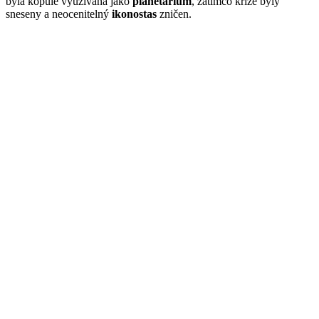
byla kopule využívána jako
planetárium
, zatímco kříže byly
sneseny a neocenitelný
ikonostas
zničen.