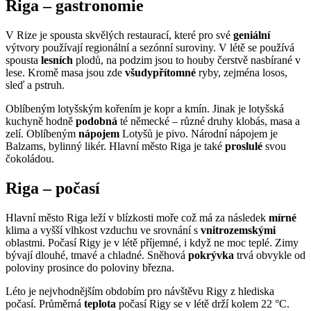
Riga – gastronomie
V Rize je spousta skvělých restaurací, které pro své
geniální
výtvory používají regionální a sezónní suroviny. V létě se používá
spousta
lesních
plodů, na podzim jsou to houby čerstvě nasbírané v
lese. Kromě masa jsou zde
všudypřítomné
ryby, zejména losos,
sleď a pstruh.
Oblíbeným lotyšským kořením je kopr a kmín. Jinak je lotyšská
kuchyně hodně
podobná
té německé – různé druhy klobás, masa a
zelí. Oblíbeným
nápojem
Lotyšů je pivo. Národní nápojem je
Balzams, bylinný likér. Hlavní město Riga je také
proslulé
svou
čokoládou.
Riga – počasí
Hlavní město Riga leží v blízkosti moře což má za následek
mírné
klima a vyšší vlhkost vzduchu ve srovnání s
vnitrozemskými
oblastmi. Počasí Rigy je v létě příjemné, i když ne moc teplé. Zimy
bývají dlouhé, tmavé a chladné. Sněhová
pokrývka
trvá obvykle od
poloviny prosince do poloviny března.
Léto je nejvhodnějším obdobím pro návštěvu Rigy z hlediska
počasí. Průměrná
teplota
počasí Rigy se v létě drží kolem 22 °C.