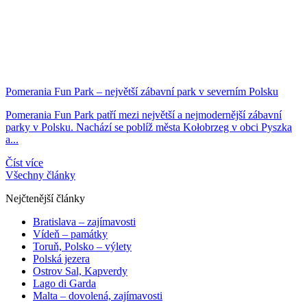
Pomerania Fun Park – největší zábavní park v severním Polsku
Pomerania Fun Park patří mezi největší a nejmodernější zábavní
parky v Polsku. Nachází se poblíž města Kołobrzeg v obci Pyszka
a...
Číst více
Všechny články
Nejčtenější články
Bratislava – zajímavosti
Vídeň – památky
Toruň, Polsko – výlety
Polská jezera
Ostrov Sal, Kapverdy
Lago di Garda
Malta – dovolená, zajímavosti