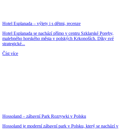
Hotel Esplanada – výlety i s dětmi, recenze
Hotel Esplanada se nachází přímo v centru Szklarské Poręby,
malebného horského města v polských Krkonoších. Díky své
strategické...
Číst více
Hossoland – zábavní Park Rozrywki v Polsku
Hossoland je moderní zábavní park v Polsku, který se nachází v