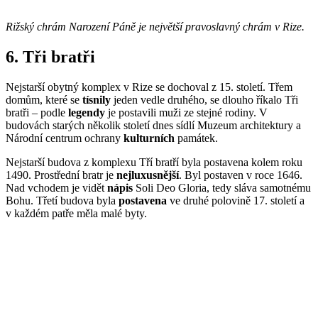
Rižský chrám Narození Páně je největší pravoslavný chrám v Rize.
6. Tři bratři
Nejstarší obytný komplex v Rize se dochoval z 15. století. Třem
domům, které se
tísnily
jeden vedle druhého, se dlouho říkalo Tři
bratři – podle
legendy
je postavili muži ze stejné rodiny. V
budovách starých několik století dnes sídlí Muzeum architektury a
Národní centrum ochrany
kulturních
památek.
Nejstarší budova z komplexu Tří bratří byla postavena kolem roku
1490. Prostřední bratr je
nejluxusnější
. Byl postaven v roce 1646.
Nad vchodem je vidět
nápis
Soli Deo Gloria, tedy sláva samotnému
Bohu. Třetí budova byla
postavena
ve druhé polovině 17. století a
v každém patře měla malé byty.