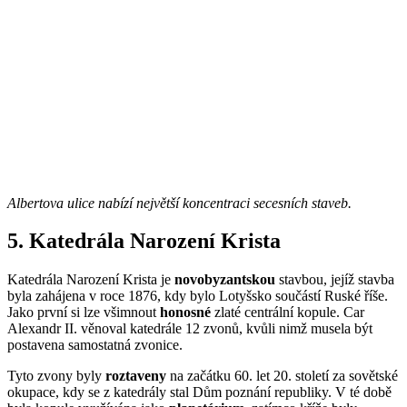
Albertova ulice nabízí největší koncentraci secesních staveb.
5. Katedrála Narození Krista
Katedrála Narození Krista je
novobyzantskou
stavbou, jejíž stavba
byla zahájena v roce 1876, kdy bylo Lotyšsko součástí Ruské říše.
Jako první si lze všimnout
honosné
zlaté centrální kopule. Car
Alexandr II. věnoval katedrále 12 zvonů, kvůli nimž musela být
postavena samostatná zvonice.
Tyto zvony byly
roztaveny
na začátku 60. let 20. století za sovětské
okupace, kdy se z katedrály stal Dům poznání republiky. V té době