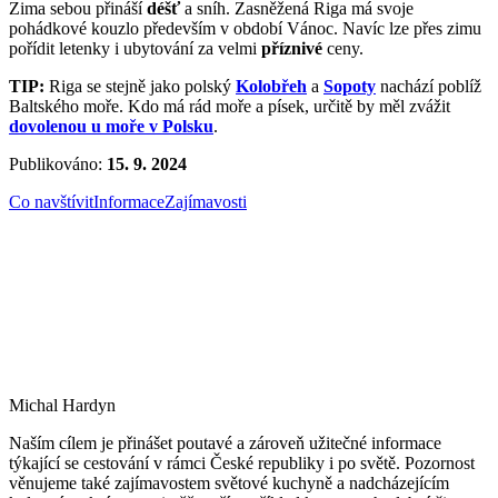
Zima sebou přináší
déšť
a sníh. Zasněžená Riga má svoje
pohádkové kouzlo především v období Vánoc. Navíc lze přes zimu
pořídit letenky i ubytování za velmi
příznivé
ceny.
TIP:
Riga se stejně jako polský
Kolobřeh
a
Sopoty
nachází poblíž
Baltského moře. Kdo má rád moře a písek, určitě by měl zvážit
dovolenou u moře v Polsku
.
Publikováno:
15. 9. 2024
Co navštívit
Informace
Zajímavosti
Michal Hardyn
Naším cílem je přinášet poutavé a zároveň užitečné informace
týkající se cestování v rámci České republiky i po světě. Pozornost
věnujeme také zajímavostem světové kuchyně a nadcházejícím