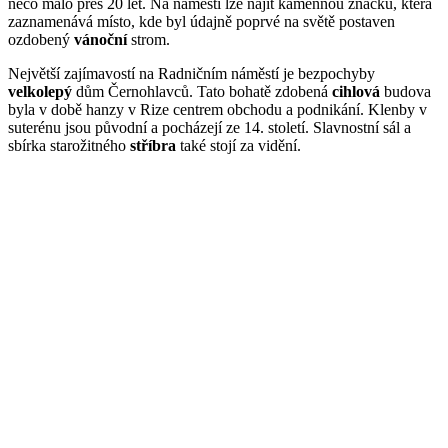
něco málo přes 20 let. Na náměstí lze najít kamennou značku, která
zaznamenává místo, kde byl údajně poprvé na světě postaven
ozdobený
vánoční
strom.
Největší zajímavostí na Radničním náměstí je bezpochyby
velkolepý
dům Černohlavců. Tato bohatě zdobená
cihlová
budova
byla v době hanzy v Rize centrem obchodu a podnikání. Klenby v
suterénu jsou původní a pocházejí ze 14. století. Slavnostní sál a
sbírka starožitného
stříbra
také stojí za vidění.