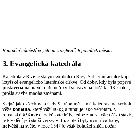
Radniční náměstí je jednou z nejhezčích památek města.
3. Evangelická katedrála
Katedrála v Rize je stálým symbolem Rigy. Sídlí v ní
arcibiskup
lotyšské evangelicko-luteránské církve. Od doby, kdy byla poprvé
postavena
na pravém břehu řeky Daugavy na počátku 13. století,
prošla stavba mnoha změnami.
Stejně jako všechny kostely Starého města má katedrála na vrcholu
věže
kohouta
, který váží 86 kg a funguje jako větrolam. V
románské
křížové
chodbě katedrály, jedné z nejstarších částí stavby,
je k vidění její starší verze. V 16. století byly uvnitř varhany,
největší
na světě, v roce 1547 je však bohužel zničil požár.