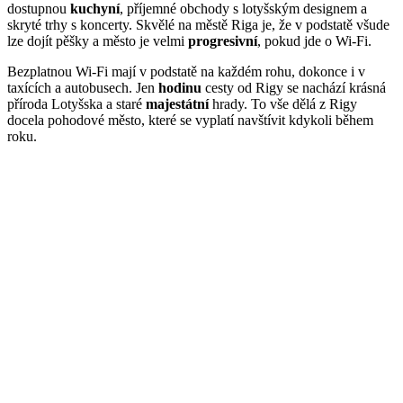
dostupnou
kuchyní
, příjemné obchody s lotyšským designem a
skryté trhy s koncerty. Skvělé na městě Riga je, že v podstatě všude
lze dojít pěšky a město je velmi
progresivní
, pokud jde o Wi-Fi.
Bezplatnou Wi-Fi mají v podstatě na každém rohu, dokonce i v
taxících a autobusech. Jen
hodinu
cesty od Rigy se nachází krásná
příroda Lotyšska a staré
majestátní
hrady. To vše dělá z Rigy
docela pohodové město, které se vyplatí navštívit kdykoli během
roku.