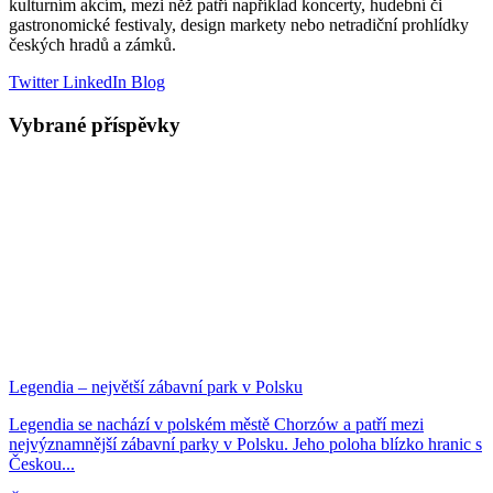
kulturním akcím, mezi něž patří například koncerty, hudební či
gastronomické festivaly, design markety nebo netradiční prohlídky
českých hradů a zámků.
Twitter
LinkedIn
Blog
Vybrané příspěvky
Legendia – největší zábavní park v Polsku
Legendia se nachází v polském městě Chorzów a patří mezi
nejvýznamnější zábavní parky v Polsku. Jeho poloha blízko hranic s
Českou...