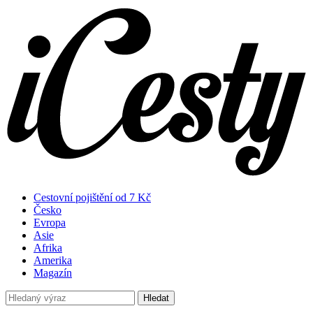
Cestovní pojištění od 7 Kč
Česko
Evropa
Asie
Afrika
Amerika
Magazín
Hledat