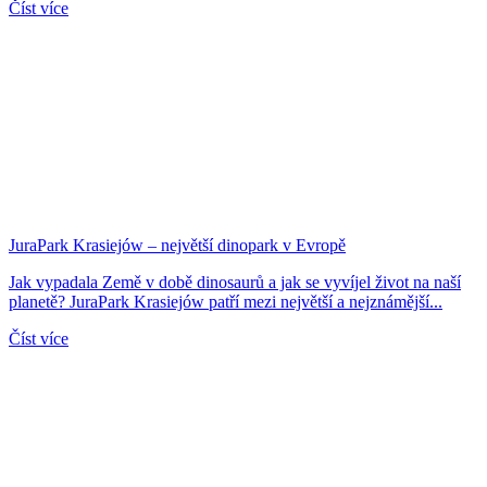
Číst více
JuraPark Krasiejów – největší dinopark v Evropě
Jak vypadala Země v době dinosaurů a jak se vyvíjel život na naší
planetě? JuraPark Krasiejów patří mezi největší a nejznámější...
Číst více