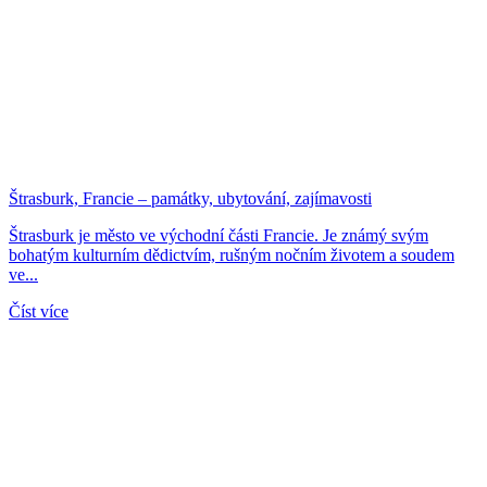
Štrasburk, Francie – památky, ubytování, zajímavosti
Štrasburk je město ve východní části Francie. Je známý svým
bohatým kulturním dědictvím, rušným nočním životem a soudem
ve...
Číst více