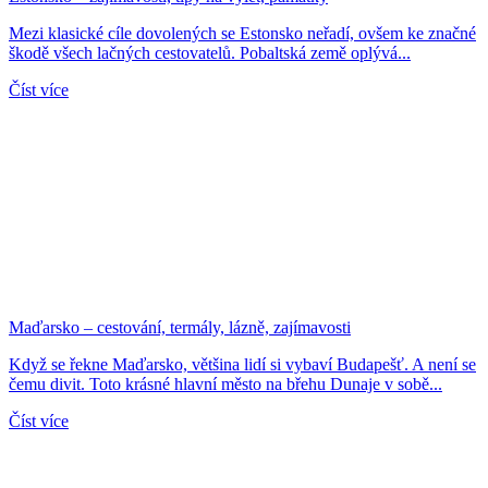
Mezi klasické cíle dovolených se Estonsko neřadí, ovšem ke značné
škodě všech lačných cestovatelů. Pobaltská země oplývá...
Číst více
Maďarsko – cestování, termály, lázně, zajímavosti
Když se řekne Maďarsko, většina lidí si vybaví Budapešť. A není se
čemu divit. Toto krásné hlavní město na břehu Dunaje v sobě...
Číst více