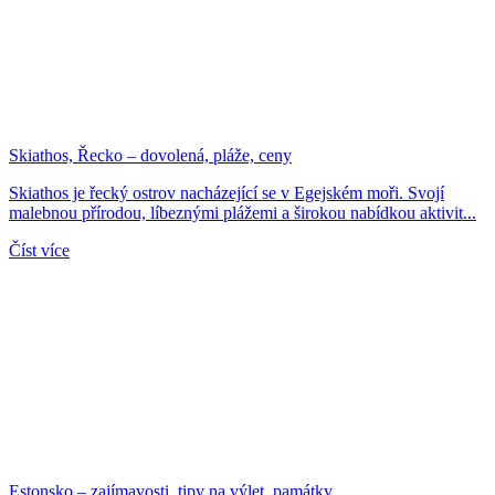
Skiathos, Řecko – dovolená, pláže, ceny
Skiathos je řecký ostrov nacházející se v Egejském moři. Svojí
malebnou přírodou, líbeznými plážemi a širokou nabídkou aktivit...
Číst více
Estonsko – zajímavosti, tipy na výlet, památky