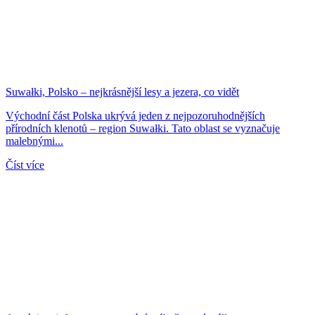
Suwałki, Polsko – nejkrásnější lesy a jezera, co vidět
Východní část Polska ukrývá jeden z nejpozoruhodnějších
přírodních klenotů – region Suwałki. Tato oblast se vyznačuje
malebnými...
Číst více