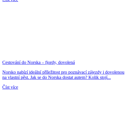
Cestování do Norska – fjordy, dovolená
Norsko nabízí ideální příležitost pro poznávací zájezdy i dovolenou
na vlastní pěst. Jak se do Norska dostat autem? Kolik stojí...
Číst více