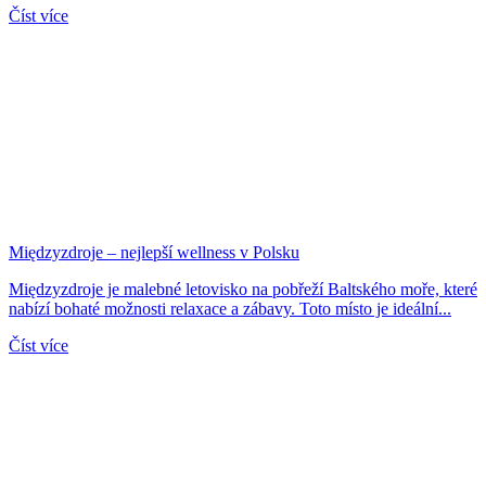
Číst více
Międzyzdroje – nejlepší wellness v Polsku
Międzyzdroje je malebné letovisko na pobřeží Baltského moře, které
nabízí bohaté možnosti relaxace a zábavy. Toto místo je ideální...
Číst více