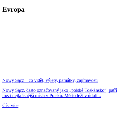
Evropa
Nowy Sącz – co vidět, výlety, památky, zajímavosti
Nowy Sącz, často označovaný jako „polské Toskánsko“, patří
mezi nejkrásnější místa v Polsku. Město leží v údolí...
Číst více