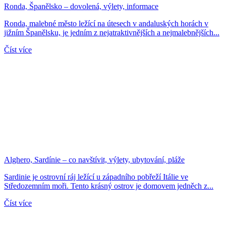
Ronda, Španělsko – dovolená, výlety, informace
Ronda, malebné město ležící na útesech v andaluských horách v
jižním Španělsku, je jedním z nejatraktivnějších a nejmalebnějších...
Číst více
Alghero, Sardínie – co navštívit, výlety, ubytování, pláže
Sardinie je ostrovní ráj ležící u západního pobřeží Itálie ve
Středozemním moři. Tento krásný ostrov je domovem jedněch z...
Číst více