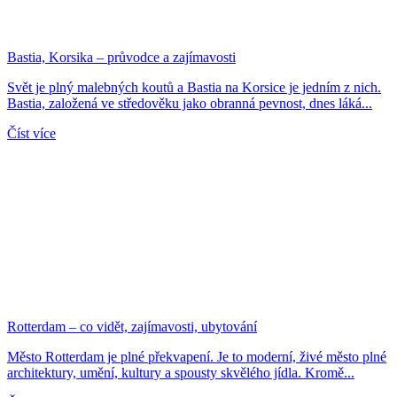
Bastia, Korsika – průvodce a zajímavosti
Svět je plný malebných koutů a Bastia na Korsice je jedním z nich.
Bastia, založená ve středověku jako obranná pevnost, dnes láká...
Číst více
Rotterdam – co vidět, zajímavosti, ubytování
Město Rotterdam je plné překvapení. Je to moderní, živé město plné
architektury, umění, kultury a spousty skvělého jídla. Kromě...