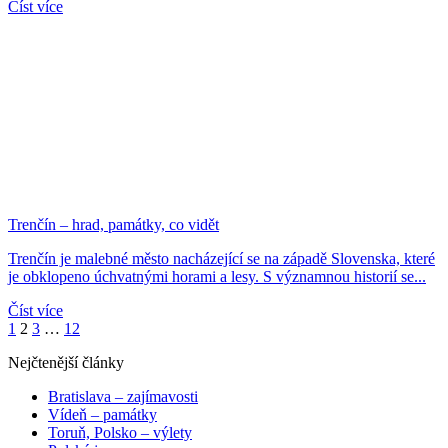
Číst více
Trenčín – hrad, památky, co vidět
Trenčín je malebné město nacházející se na západě Slovenska, které
je obklopeno úchvatnými horami a lesy. S významnou historií se...
Číst více
1
2
3
…
12
Nejčtenější články
Bratislava – zajímavosti
Vídeň – památky
Toruň, Polsko – výlety