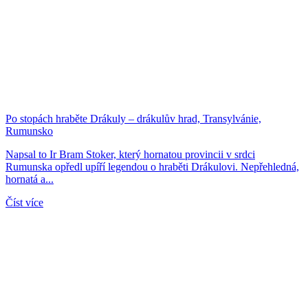
Po stopách hraběte Drákuly – drákulův hrad, Transylvánie,
Rumunsko
Napsal to Ir Bram Stoker, který hornatou provincii v srdci
Rumunska opředl upíří legendou o hraběti Drákulovi. Nepřehledná,
hornatá a...
Číst více