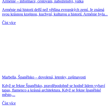
Arménie – informace, cestování, náboženství, válka
Arménie má historii delší než většina evropských zemí. Je známá
svou krásnou krajinou, kuchyní, kulturou a historií. Arménie byla...
Číst více
Marbella, Španělsko – dovolená, letenky, zajímavosti
Když se řekne Španělsko, pravděpodobně se hodně lidem vybaví
tapas, flamenco a krásná architektura. Když se řekne španělské
město,...
Číst více