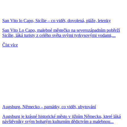
San Vito lo Capo, Sicílie – co vidět, dovolená, pláže, letenky
San Vito Lo Capo, malebné městečko na severozápadním pobřeží
Sicílie, láká turisty z celého světa svými tyrkysovými vodami,...
Číst více
Augsburg, Německo – památky, co vidět, ubytování
Augsburg je krásné historické město v jižním Německu, které láká
návštěvníky svým bohatým kulturním dědictvím a malebnou...