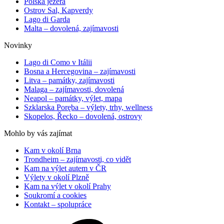
Polská jezera
Ostrov Sal, Kapverdy
Lago di Garda
Malta – dovolená, zajímavosti
Novinky
Lago di Como v Itálii
Bosna a Hercegovina – zajímavosti
Litva – památky, zajímavosti
Malaga – zajímavosti, dovolená
Neapol – památky, výlet, mapa
Szklarska Poręba – výlety, trhy, wellness
Skopelos, Řecko – dovolená, ostrovy
Mohlo by vás zajímat
Kam v okolí Brna
Trondheim – zajímavosti, co vidět
Kam na výlet autem v ČR
Výlety v okolí Plzně
Kam na výlet v okolí Prahy
Soukromí a cookies
Kontakt – spolupráce