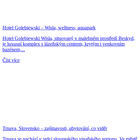
Hotel Golebiewski – Wisla, wellness, aquapark
Hotel Golebiewski Wisla, situovaný v malebném prostředí Beskyd,
je luxusní komplex s lázeňským centrem, krytým i venkovním
bazénem,...
Číst více
Trnava, Slovensko – zajímavosti, ubytování, co vidět
Trnava se nachází v srdci slovenského vinařského regionu. Ve městě