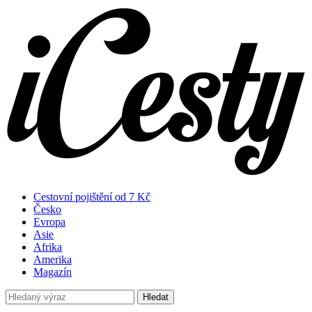
Cestovní pojištění od 7 Kč
Česko
Evropa
Asie
Afrika
Amerika
Magazín
Hledat