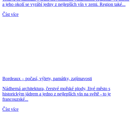
a jeho okolí se vyrábí jedny z nejlepších vín v zemi. Region také...
Číst více
Bordeaux – počasí, výlety, památky, zajímavosti
Nádherná architektura, čerstvé mořské plody, živé město s
historickým jádrem a jedno z nejlepších vín na světě - to je
francouzské...
Číst více