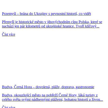
Przemyśl – brána do Ukrajiny s pevnostní historií, co vidět
Přemyšl je historické město v jihovýchodním cípu Polska, které se
nachází jen pár kilometrů od ukrajinské hranice. Tvoří klíčový...
Číst více
Budva, Černá Hora – dovolená, pláže, doprava, gastronomie
Budva, okouzlující město na pobřeží Černé Hory, láká turisty z
celého světa svými nádhernými plážemi, bohatou historií a živou...
Číst více